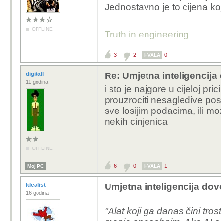
Jednostavno je to cijena k
OFFLINE
Truth in engineering.
3
2
0
HVALA
digitall
Re: Umjetna inteligencija 
11 godina
i sto je najgore u cijeloj pri
prouzrociti nesagledive pos
sve losijim podacima, ili m
nekih cinjenica
OFFLINE
6
0
1
Moj PC
HVALA
Idealist
Umjetna inteligencija dovo
16 godina
"Alat koji ga danas čini tr