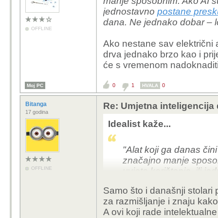
manje sposobnim. Ako AI sutr
jednostavno
postane pres
dana. Ne jednako dobar – loš
OFFLINE
Ako nestane sav električni al
drva jednako brzo kao i prij
će s vremenom nadoknaditi
0
1
0
Moj PC
HVALA
Bitanga
Re: Umjetna inteligencija 
17 godina
Idealist kaže...
"Alat koji ga danas čin
značajno manje sposobn
OFFLINE
uvjete korištenja, ili 
što je bio prije godinu 
Samo što i današnji stolari 
za razmišljanje i znaju kako
Ako nestane sav električ
A ovi koji rade intelektual
nešto od drva jednako b