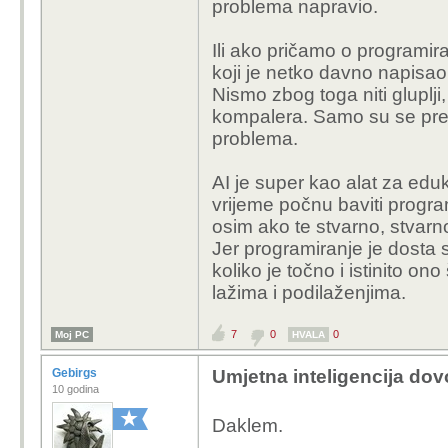
problema napravio.
Ili ako pričamo o programir
koji je netko davno napisao
Nismo zbog toga niti gluplji
kompalera. Samo su se preba
problema.
AI je super kao alat za edu
vrijeme počnu baviti progr
osim ako te stvarno, stvarn
Jer programiranje je dosta 
koliko je točno i istinito on
lažima i podilaženjima.
7
0
0
Moj PC
HVALA
Gebirgs
Umjetna inteligencija dovo
10 godina
Daklem.