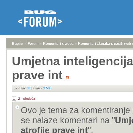
Bug.hr
»
Forum
»
Komentari s weba
»
Komentari članaka s naših web 
Umjetna inteligencija
prave int
poruka:
35
|
čitano:
9.508
1
2
sljedeća
Ovo je tema za komentiranje 
se nalaze komentari na "
Umje
atrofije prave int
".