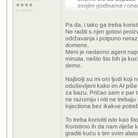
svojim godinama i ona
OFFLINE
generacijama. S druge 
tanks u pytonu, ne zn
Pa da, i tako ga treba koristi
solutionom kojeg mas
Ne raditi s njim gotovi proiz
održavanja i potpuno neraz
Ali ima drugih naćina
domene.
progoramiranja.
Meni je nedavno agent napis
minuta, nešto što bih ja kuc
demo.
Najbolji su mi oni ljudi koj
oduševljeni kako im AI piše 
za bazu. Pričao sam s par ta
ne razumiju i niti ne treba
injectiona bez ikakve potre
To treba koristiti isto kao št
Koristimo ih da nam riješe
graditi kuću s tim svim alat