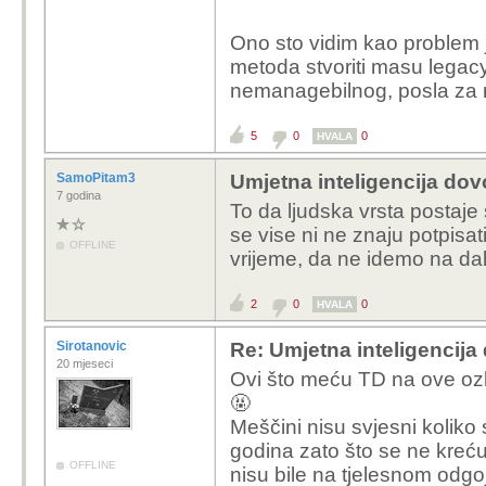
Ono sto vidim kao problem 
metoda stvoriti masu legacy
nemanagebilnog, posla za
5
0
0
HVALA
SamoPitam3
Umjetna inteligencija dovo
7 godina
To da ljudska vrsta postaje 
se vise ni ne znaju potpisat
OFFLINE
vrijeme, da ne idemo na dal
2
0
0
HVALA
Sirotanovic
Re: Umjetna inteligencija 
20 mjeseci
Ovi što meću TD na ove ozb
🤬
Meščini nisu svjesni koliko
godina zato što se ne kreću
OFFLINE
nisu bile na tjelesnom odgoj