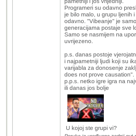
pametniji i jos vrijedniji.
Programeri su odavno presli
je bilo malo, u grupu ljenih
odavno. "Vibeanje" je sam
generacijama postaje sve losi
Samo se nasmijem na uporn
uvrijezeno.
p.s. danas postoje vjerojatno
i najpametniji ljudi koji su 
varijabla za donosenje zakl
does not prove causation".
p.p.s. netko igre igra na naj
ili danas jos bolje
U kojoj ste grupi vi?