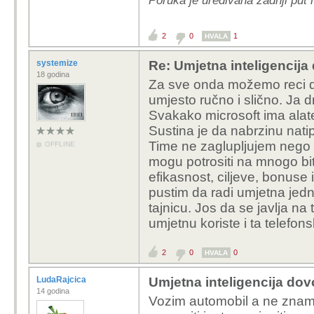
Poruka je uređivana zadnji put
2
0
1
HVALA
systemize
Re: Umjetna inteligencija 
18 godina
Za sve onda možemo reci da
umjesto ručno i slično. Ja
Svakako microsoft ima alate
Sustina je da nabrzinu nati
Time ne zaglupljujem nego
OFFLINE
mogu potrositi na mnogo bit
efikasnost, ciljeve, bonuse i
pustim da radi umjetna je
tajnicu. Jos da se javlja na
umjetnu koriste i ta telefon
2
0
0
HVALA
LudaRajcica
Umjetna inteligencija dovo
14 godina
Vozim automobil a ne znam