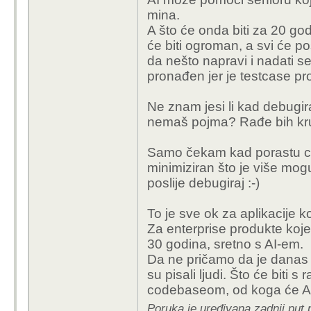
mina.
A što će onda biti za 20 go
će biti ogroman, a svi će pos
da nešto napravi i nadati se
pronađen jer je testcase p
Ne znam jesi li kad debugir
nemaš pojma? Rađe bih krum
Samo čekam kad porastu cijen
minimiziran što je više mogu
poslije debugiraj :-)
To je sve ok za aplikacije ko
Za enterprise produkte koje 
30 godina, sretno s AI-em.
Da ne pričamo da je danas A
su pisali ljudi. Što će biti
codebaseom, od koga će AI
Poruka je uređivana zadnji put 