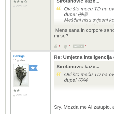
Sirotanovic kaže...
OFFLINE
Ovi što meću TD na ov
dupe! 🤣🤬
Meščini nisu svjesni k
godina zato što se ne 
Mens sana in corpore sano?
generacije nisu bile na
mi se?
se ne igraju s vršnjacim
inteligenciji zato što h
1
0
0
HVALA
svojom nekom idejom il
služe UI.
Gebirgs
Re: Umjetna inteligencija 
10 godina
Jeste istina ima ih jako
Sirotanovic kaže...
povijesti ali bojim se d
Ovi što meću TD na ov
"poluretardiranih", ka
dupe! 🤣🤬
mene.
OFFLINE
Netko je spomenuo vjež
Sry. Mozda me AI zatupio, a
od treninga uma, no za