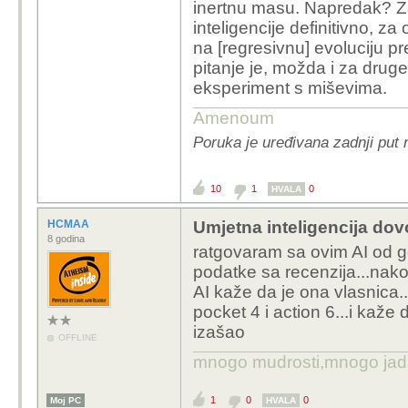
inertnu masu. Napredak? Za 
inteligencije definitivno, z
na [regresivnu] evoluciju p
pitanje je, možda i za druge 
eksperiment s miševima.
Amenoum
Poruka je uređivana zadnji put 
10
1
0
HVALA
HCMAA
Umjetna inteligencija dovo
8 godina
ratgovaram sa ovim AI od g
podatke sa recenzija...nak
AI kaže da je ona vlasnica..
pocket 4 i action 6...i kaže 
izašao
OFFLINE
mnogo mudrosti,mnogo jada..
1
0
0
Moj PC
HVALA