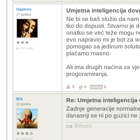
Gajotres
Umjetna inteligencija dovo
17 godina
Ne bi se baš složio da na
tko do dopusti. Stvarno je 
onatko se već teže mogu no
evo napravio mi je bot za w
pomogao sa jedinum solut
OFFLINE
plaćamo masno.
Ali ima drugih naćina za 
progoramiranja.
3
0
0
HVALA
Brk
Re: Umjetna inteligencija 
16 godina
Zadnje generacije normalne 
danasnji se ni po guzici ne
Brkoni
OFFLINE