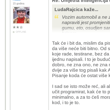
Re: Umjetna inteligencija 
15 godina
LudaRajcica kaže...
Vozim automobil a ne 
napraviti jest promjen
gumu, eto, osudjen sam
OFFLINE
brinem...
Tak će i bit da, mislim da p
AI je odlican alat za uc
da više neće biti bitno. Od s
odlican u rjesavanju ma
koje rade, testirane, bez da s
moram vise pisati 95% 
ijednu napisali. I to je bud
debugiranje, validiran
dobro, ne zna ono, ne zna m
ili ne moze lako shvatil
dvije za više tog pisali kak A
dobio...
Pisanje koda će ostat više 
Ne vidim da su se moje 
I sad se isto može reć, ali 
kako mi je 2000tih in
učit programirat, kak će to 
detalje, generative d
minimalno, a za to ćeš morat
masu koda i dodjem do 
kod, i to je to.
manje utrosenog vremena
komentare, rjesavajuci