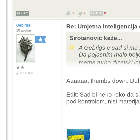
1
0
0
Moj PC
HVALA
Gebirgs
Re: Umjetna inteligencija 
10 godina
Sirotanovic kaže...
A Gebrigs e sad si me
Da pojasnim malo bolje 
metne turbo dizelski i
ličko ili hrvatsko rukov
OFFLINE
Aaaaaa, thumbs down. Duh
Edit: Sad bi neko reko da s
pod kontrolom, nisi materij