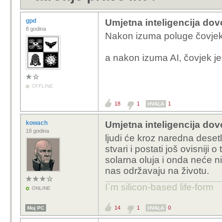
gpd
Umjetna inteligencija dovo
8 godina
Nakon izuma poluge čovjek 
a nakon izuma AI, čovjek j
OFFLINE
18
1
1
HVALA
kowach
Umjetna inteligencija dovo
18 godina
ljudi će kroz naredna desetl
stvari i postati još ovisniji 
solarna oluja i onda neće ni
nas održavaju na životu.
I`m silicon-based life-form
ONLINE
14
1
0
Moj PC
HVALA