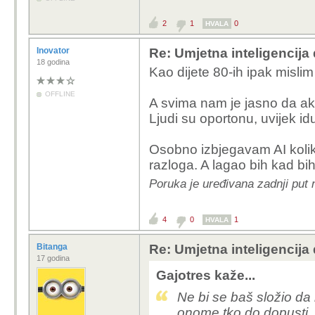
2
1
0
HVALA
Inovator
Re: Umjetna inteligencija 
18 godina
Kao dijete 80-ih ipak mislim
OFFLINE
A svima nam je jasno da ako
Ljudi su oportonu, uvijek id
Osobno izbjegavam AI koli
razloga. A lagao bih kad bih
Poruka je uređivana zadnji put 
4
0
1
HVALA
Bitanga
Re: Umjetna inteligencija 
17 godina
Gajotres kaže...
Ne bi se baš složio d
onome tko do dopusti. 