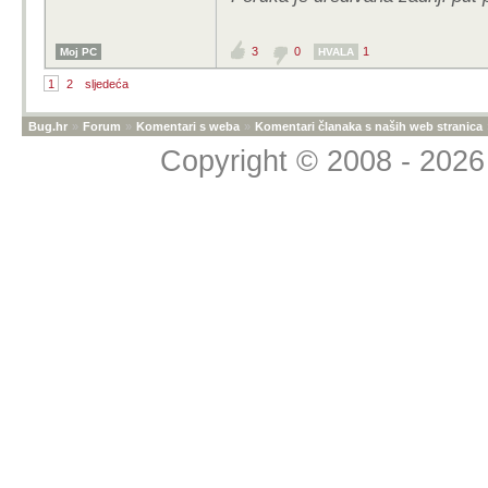
3
0
1
Moj PC
HVALA
1
2
sljedeća
Bug.hr
»
Forum
»
Komentari s weba
»
Komentari članaka s naših web stranica
Copyright © 2008 - 2026 