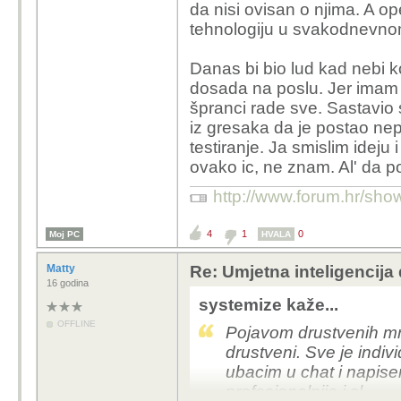
da nisi ovisan o njima. A op
tehnologiju u svakodnevno
Danas bi bio lud kad nebi k
dosada na poslu. Jer imam 
špranci rade sve. Sastavio 
iz gresaka da je postao nep
testiranje. Ja smislim ideju
ovako ic, ne znam. Al' da p
http://www.forum.hr/s
4
1
0
Moj PC
HVALA
Matty
Re: Umjetna inteligencija 
16 godina
systemize kaže...
OFFLINE
Pojavom drustvenih mr
drustveni. Sve je indiv
ubacim u chat i napise
profesionalnije i sl.