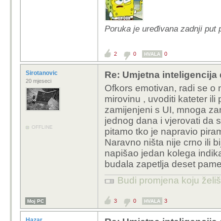
Poruka je uređivana zadnji put 
2
0
0
HVALA
Sirotanovic
Re: Umjetna inteligencija 
20 mjeseci
Ofkors emotivan, radi se o 
mirovinu , uvoditi kateter il
zamijenjeni s UI, mnoga zan
jednog dana i vjerovati da s
OFFLINE
pitamo tko je napravio pira
Naravno ništa nije crno ili 
napišao jedan kolega indika
budala zapetlja deset pamet
Budi promjena koju želiš 
3
0
3
Moj PC
HVALA
Hazar