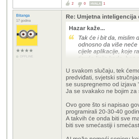
2
0
1
HVALA
Mislim da je pre malo
Bitanga
Re: Umjetna inteligencija 
narocito modernig agen
17 godina
mogao izvuci ikakav za
Hazar kaže...
konkretno vrijeme.
Tak će i bit da, mislim 
odnosno da više neće b
cijele aplikacije, koje r
OFFLINE
tisuće linije koda, bez 
Ono sto vidim kao pro
možeš ti sad reć, ali 
metoda stvoriti masu l
U svakom slučaju, tek ćemo 
možda sad. Sjetite se k
nemanagebilnog, posl
predviđati, svjetski stručnja
kak AI nije za to, ali s
se suspregnemo od izjava "ta
više kao hobi za entuzi
Ja se svakako ne bojim za
I sad se isto može reć,
Ovo gore što si napisao govo
ljudi neće učit program
programirali 20-30-40 godina
vjerojatno bit minimalno
A takvih će onda biti sve ma
morat znat razumjet kod,
biti sve smećastiji i smećasti
AI može pomoći senioru koji