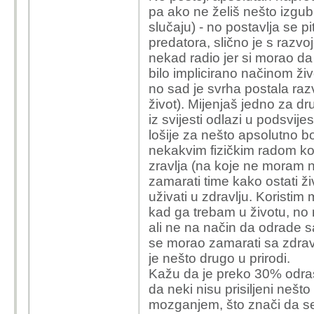
pa ako ne želiš nešto izgub
slučaju) - no postavlja se p
predatora, slično je s razv
nekad radio jer si morao da 
bilo implicirano načinom živ
no sad je svrha postala razv
život). Mijenjaš jedno za dru
iz svijesti odlazi u podsvij
lošije za nešto apsolutno bo
nekakvim fizičkim radom koj
zravlja (na koje ne moram ni
zamarati time kako ostati živ
uživati u zdravlju. Koristim
kad ga trebam u životu, no r
ali ne na način da odrade sa
se morao zamarati sa zdrav
je nešto drugo u prirodi.
Kažu da je preko 30% odrasli
da neki nisu prisiljeni nešto f
mozganjem, što znači da se