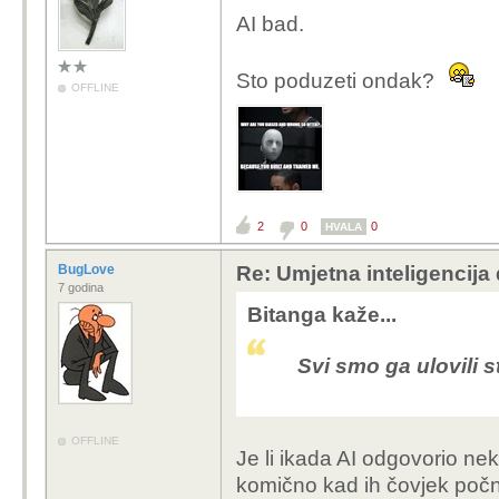
AI bad.
Sto poduzeti ondak?
OFFLINE
2
0
0
HVALA
BugLove
Re: Umjetna inteligencija 
7 godina
Bitanga kaže...
Svi smo ga ulovili s
OFFLINE
Je li ikada AI odgovorio n
komično kad ih čovjek počne 