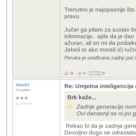
Trenutno je najopasnije što
pravu.
Jučer ga pitam za sustav bo
informacije.. ajde da je dao
ažuran, ali on mi da podat
Jebeš to ako moraš ići ručn
Poruka je uređivana zadnji put
11
0
0
HVALA
SimeKZ
Re: Umjetna inteligencija 
14 godina
Brk kaže...
OFFLINE
Zadnje generacije norm
Ovi danasnji se ni po 
Rekao bi da je zadnja gener
Dovoljno dugo se odrastalo 