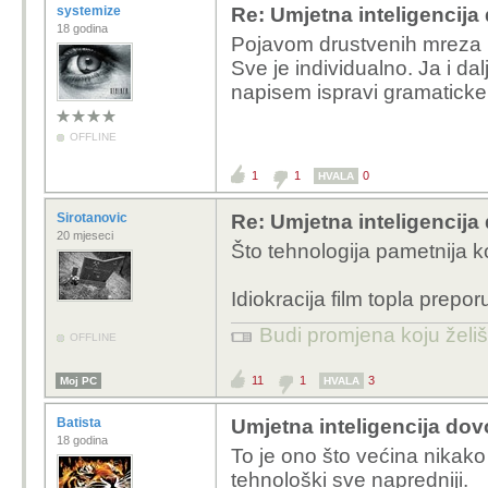
systemize
Re: Umjetna inteligencija 
18 godina
Pojavom drustvenih mreza p
Sve je individualno. Ja i da
napisem ispravi gramaticke g
OFFLINE
1
1
0
HVALA
Sirotanovic
Re: Umjetna inteligencija 
20 mjeseci
Što tehnologija pametnija kor
Idiokracija film topla prepor
Budi promjena koju želiš 
OFFLINE
11
1
3
Moj PC
HVALA
Batista
Umjetna inteligencija dovo
18 godina
To je ono što većina nikak
tehnološki sve napredniji.