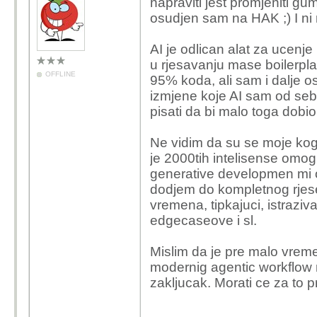
napraviti jest promjeniti g
osudjen sam na HAK ;) I ni 
AI je odlican alat za ucenje 
u rjesavanju mase boilerplat
OFFLINE
95% koda, ali sam i dalje o
izmjene koje AI sam od sebe 
pisati da bi malo toga dobio.
Ne vidim da su se moje kogn
je 2000tih intelisense omog
generative developmen mi
dodjem do kompletnog rjese
vremena, tipkajuci, istraziva
edgecaseove i sl.
Mislim da je pre malo vrem
modernig agentic workflow 
zakljucak. Morati ce za to 