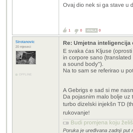
trening tijela recimo n
Ovaj dio nek si ga stave u 
mozak, prokrvljenost, z
1
0
0
HVALA
Sirotanovic
Re: Umjetna inteligencija 
20 mjeseci
E svaka ćas Kljuse (oprosti
in corpore sano (translate
a sound body").
Na to sam se referirao u po
OFFLINE
A Gebrigs e sad si me nasm
Da pojasnim malo bolje uz t
turbo dizelski injekšn TD (t
rukovanje!
Budi promjena koju želiš 
Poruka je uređivana zadnji put 