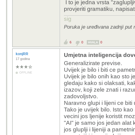
I to je jedna vrsta "zaglup
provjeriti gramatiku, napisat
sig
Poruka je uređivana zadnji put 
6
0
0
HVALA
konjRR
Umjetna inteligencija dovo
17 godina
Generalizirate previse.
Uvijek je bilo i biti ce pame
OFFLINE
Uvijek je bilo onih kao sto j
gledaju kako si olaksati, ka
izazov, koji zele znati i razu
zadovoljstvo.
Naravno glupi i lijeni ce biti
Tako je uvijek bilo. Isto kao 
vecini jos ljenije koristit mo
"AI" je samo jos jedan alat 
jos gluplji i lijeniji a pame