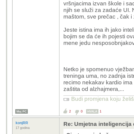
vršnjacima izvan škole i sad 
njih se služi za zadaće UI.
maštom, sve prečac , čak i z
Jeste istina ima ih jako inte
bojim se da će ih pojesti ov
mene jedu nesposobnjakov
Netko je spomenuo vježbanje
treninga uma, no zadnja ist
recimo nekakav kardio ima i
zaštita od alzhajmera,...
Budi promjena koju želiš 
2
0
1
Moj PC
HVALA
konjRR
Re: Umjetna inteligencija 
17 godina