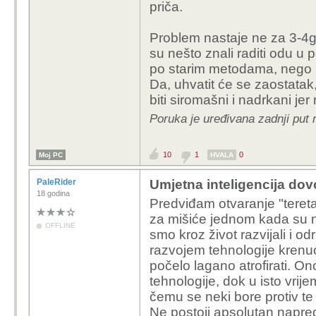
priča.
Ne, ali vjerujem da će
Problem nastaje ne za 3-4g
su nešto znali raditi odu u 
po starim metodama, nego 
Da, uhvatit će se zaostatak,
biti siromašni i nadrkani jer
Poruka je uređivana zadnji put 
10
1
0
Moj PC
HVALA
PaleRider
Umjetna inteligencija dovo
18 godina
Predviđam otvaranje "teret
za mišiće jednom kada su n
OFFLINE
smo kroz život razvijali i od
razvojem tehnologije kren
počelo lagano atrofirati. O
tehnologije, dok u isto vrij
čemu se neki bore protiv te
Ne postoji apsolutan napre