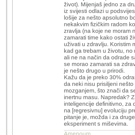
Poruka je uređivana zadnji put
2
0
1
HVALA
systemize
Re: Umjetna inteligencija 
18 godina
Za sve onda možemo reci da
umjesto ručno i slično. Ja
OFFLINE
Svakako microsoft ima alate
Sustina je da nabrzinu nati
Time ne zaglupljujem nego
mogu potrositi na mnogo bit
efikasnost, ciljeve, bonuse i
pustim da radi umjetna je
tajnicu. Jos da se javlja na
umjetnu koriste i ta telefon
2
0
0
HVALA
LudaRajcica
Umjetna inteligencija dovo
14 godina