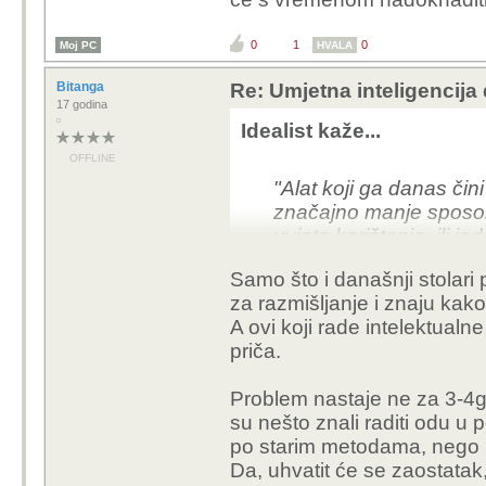
profesionalnije i sl.
I to je jedna vrsta "zaglup
provjeriti gramatiku, napisat
sig
Poruka je uređivana zadnji put 
6
0
0
HVALA
konjRR
Umjetna inteligencija dovo
17 godina
Generalizirate previse.
Uvijek je bilo i biti ce pame
OFFLINE
Uvijek je bilo onih kao sto j
gledaju kako si olaksati, ka
izazov, koji zele znati i razu
zadovoljstvo.
Naravno glupi i lijeni ce biti
Tako je uvijek bilo. Isto kao 
vecini jos ljenije koristit mo
"AI" je samo jos jedan alat 
jos gluplji i lijeniji a pame