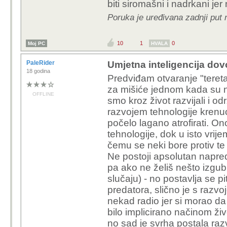
pametniji i jos vrijedniji.
Programeri su odavno presli
je bilo malo, u grupu ljenih
odavno. "Vibeanje" je sam
generacijama postaje sve losi
Samo se nasmijem na uporn
uvrijezeno.
p.s. danas postoje vjerojatno
i najpametniji ljudi koji su 
varijabla za donosenje zakl
does not prove causation".
p.p.s. netko igre igra na naj
ili danas jos bolje
U kojoj ste grupi vi?