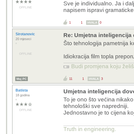
Trenutno je najopasnije što
pravu.
Jučer ga pitam za sustav bo
informacije.. ajde da je dao
ažuran, ali on mi da podat
Jebeš to ako moraš ići ručn
Poruka je uređivana zadnji put
11
0
0
HVALA
SimeKZ
Re: Umjetna inteligencija 
14 godina
Brk kaže...
OFFLINE
Zadnje generacije norm
Ovi danasnji se ni po 
Rekao bi da je zadnja gener
Dovoljno dugo se odrastalo 