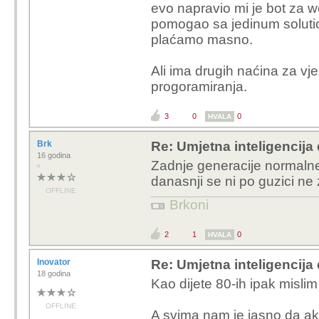
Ono sto vidim kao problem 
metoda stvoriti masu legacy
nemanagebilnog, posla za
5
0
0
HVALA
SamoPitam3
Umjetna inteligencija dovo
7 godina
To da ljudska vrsta postaje 
se vise ni ne znaju potpisat
OFFLINE
vrijeme, da ne idemo na dal
2
0
0
HVALA
Sirotanovic
Re: Umjetna inteligencija 
20 mjeseci
Ovi što meću TD na ove ozb
🤬
OFFLINE
Meščini nisu svjesni koliko
godina zato što se ne kreću