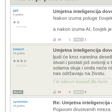
OFFLINE
AI bad.
Sto poduzeti ondak?
2
0
0
HVALA
BugLove
Re: Umjetna inteligencija 
7 godina
Bitanga kaže...
OFFLINE
Svi smo ga ulovili s
Je li ikada AI odgovorio n
komično kad ih čovjek počne 