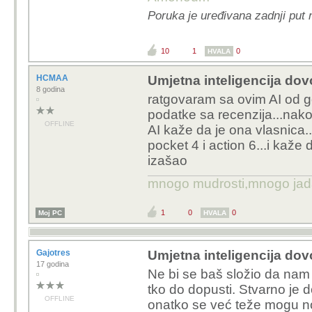
Vozim automobil a ne znam
napraviti jest promjeniti g
OFFLINE
osudjen sam na HAK ;) I ni 
AI je odlican alat za ucenje 
u rjesavanju mase boilerplat
95% koda, ali sam i dalje o
izmjene koje AI sam od sebe 
pisati da bi malo toga dobio.
Ne vidim da su se moje kogn
je 2000tih intelisense omog
generative developmen mi
dodjem do kompletnog rjese
vremena, tipkajuci, istraziva
edgecaseove i sl.
Mislim da je pre malo vrem
modernig agentic workflow 
zakljucak. Morati ce za to 