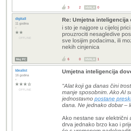
da nisi ovisan o njima. A op
tehnologiju u svakodnevno
Danas bi bio lud kad nebi k
dosada na poslu. Jer imam 
špranci rade sve. Sastavio 
iz gresaka da je postao nep
testiranje. Ja smislim ideju
ovako ic, ne znam. Al' da p
http://www.forum.hr/s
4
1
0
Moj PC
HVALA
Matty
Re: Umjetna inteligencija 
16 godina
systemize kaže...
OFFLINE
Pojavom drustvenih mr
drustveni. Sve je indiv
ubacim u chat i napise