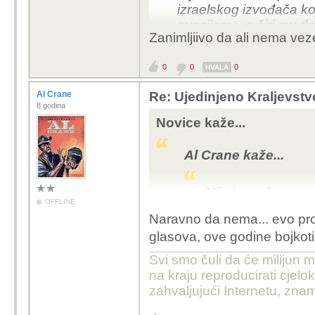
izraelskog izvođača ko
ovacijama, a žiri mu do
Zanimljiivo da ali nema ve
Usput rečeno, i ovogod
Marokansko Ulje, koje j
0
0
0
HVALA
Al Crane
Re: Ujedinjeno Kraljevst
8 godina
Novice kaže...
Al Crane kaže...
Nije imao šanse p
OFFLINE
pjesme izraelskog
Naravno da nema... evo pro
neskrivenim ovacij
glasova, ove godine bojkot
mjesto.
Usput rečeno, i ov
Svi smo čuli da će milijun m
je Marokansko Ulje
na kraju reproducirati cje
tvrtka.
zahvaljujući Internetu, znam
Zanimljiivo da ali nem