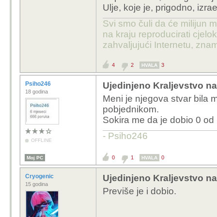
Ulje, koje je, prigodno, izr
Svi smo čuli da će milijun m
na kraju reproducirati cje
zahvaljujući Internetu, znam
4
2
3
HVALA
Psiho246
Ujedinjeno Kraljevstvo na
18 godina
Meni je njegova stvar bila 
pobjednikom.
Sokira me da je dobio 0 od pu
- Psiho246
OFFLINE
0
1
0
Moj PC
HVALA
Cryogenic
Ujedinjeno Kraljevstvo na
15 godina
Previše je i dobio.