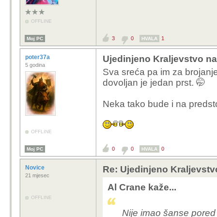
OFFLINE
3
0
1
Moj PC
HVALA
poter37a
Ujedinjeno Kraljevstvo na
5 godina
Sva sreća pa im za brojanje
dovoljan je jedan prst. 🤭
Neka tako bude i na predsto
OFFLINE
0
0
0
Moj PC
HVALA
Novice
Re: Ujedinjeno Kraljevst
21 mjesec
Al Crane kaže...
OFFLINE
Nije imao šanse pored