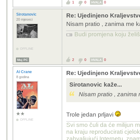
1
0
0
HVALA
Sirotanovic
Re: Ujedinjeno Kraljevst
20 mjeseci
Nisam pratio , zanima me k
Budi promjena koju želiš 
OFFLINE
2
0
0
Moj PC
HVALA
Al Crane
Re: Ujedinjeno Kraljevst
8 godina
Sirotanovic kaže...
Nisam pratio , zanima 
Trole jedan prljavi
OFFLINE
Svi smo čuli da će milijun m
na kraju reproducirati cje
zahvaljujući Internetu, znam