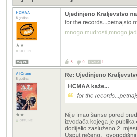
HCMAA
Ujedinjeno Kraljevstvo na
8 godina
for the records...petnajsto 
mnogo mudrosti,mnogo jada..
OFFLINE
5
0
1
Moj PC
HVALA
Al Crane
Re: Ujedinjeno Kraljevst
8 godina
HCMAA kaže...
for the records...petna
Nije imao šanse pored pred
izvođača kojega je publika 
OFFLINE
dodijelio zasluženo 2. mjes
Usput rečeno, i ovogodišnj