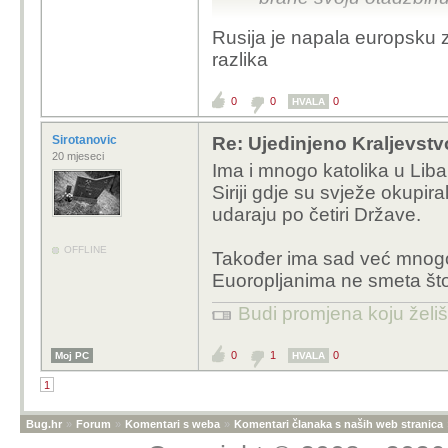
Rusija je napala europsku z
Zbilja sam iznenađen ,
razlika
poput Španjolske.
0
0
0
HVALA
Sirotanovic
Re: Ujedinjeno Kraljevst
20 mjeseci
Ima i mnogo katolika u Liban
Siriji gdje su svježe okupir
udaraju po četiri Države.
OFFLINE
Također ima sad već mnogo
Euoropljanima ne smeta št
Budi promjena koju želiš 
0
1
0
Moj PC
HVALA
1
Bug.hr
»
Forum
»
Komentari s weba
»
Komentari članaka s naših web stranica