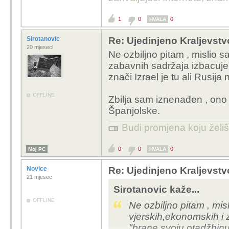
1
0
0
HVALA
Sirotanovic
Re: Ujedinjeno Kraljevst
20 mjeseci
Ne ozbiljno pitam , mislio s
zabavnih sadržaja izbacuje
znači Izrael je tu ali Rusija n
OFFLINE
Zbilja sam iznenađen , ono 
Španjolske.
Budi promjena koju želiš 
0
0
0
Moj PC
HVALA
Novice
Re: Ujedinjeno Kraljevst
21 mjesec
Sirotanovic kaže...
OFFLINE
Ne ozbiljno pitam , mis
vjerskih,ekonomskih i
"brane svoju otadžbinu",