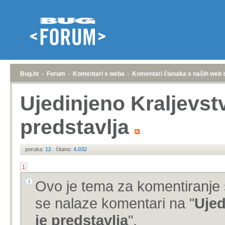
Bug.hr
»
Forum
»
Komentari s weba
»
Komentari članaka s naših web 
Ujedinjeno Kraljevst
predstavlja
poruka:
12
|
čitano:
4.032
1
Ovo je tema za komentiranje 
se nalaze komentari na "
Ujed
je predstavlja
".