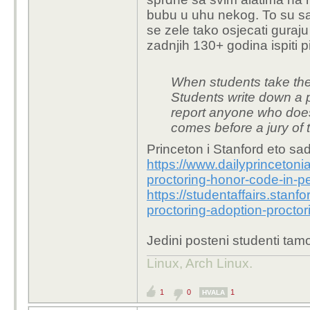
bubu u uhu nekog. To su sam
se zele tako osjecati guraju
zadnjih 130+ godina ispiti p
When students take thei
Students write down a 
report anyone who does
comes before a jury of t
Princeton i Stanford eto sad
https://www.dailyprincetoni
proctoring-honor-code-in-
https://studentaffairs.stan
proctoring-adoption-procto
Jedini posteni studenti tamo
Linux, Arch Linux.
1
0
1
HVALA