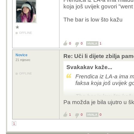
koja još uvijek govori "went
The bar is low što kažu
OFFLINE
0
0
1
HVALA
Novice
Re: Uči li dijete zbilja pam
21 mjesec
Svakakav kaže...
OFFLINE
Frendica iz LA-a ima m
faksa koja još uvijek g
The bar is low što kaž
Pa možda je bila ujutro u š
1
0
0
HVALA
1