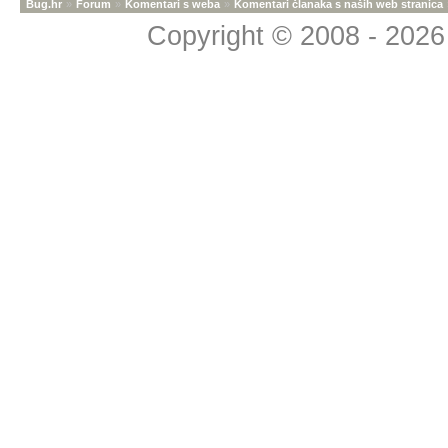
Bug.hr
»
Forum
»
Komentari s weba
»
Komentari članaka s naših web stranica
Copyright © 2008 - 2026 