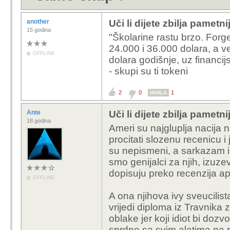
another
Uči li dijete zbilja pametn
15 godina
"Školarine rastu brzo. For
24.000 i 36.000 dolara, a v
OFFLINE
dolara godišnje, uz financi
- skupi su ti tokeni
2
0
1
HVALA
Ante
Uči li dijete zbilja pametn
18 godina
Ameri su najgluplja nacija 
procitati slozenu recenicu 
su nepismeni, a sarkazam i i
smo genijalci za njih, izuze
dopisuju preko recenzija ap
OFFLINE
A ona njihova ivy sveucilist
vrijedi diploma iz Travnika z
oblake jer koji idiot bi dozv
sprdne sa svim alatima na r