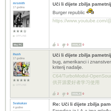
mrsmith
Uči li dijete zbilja pametn
17 godina
Burger republic
https://www.youtube.com
OFFLINE
1
0
0
Moj PC
HVALA
ihush
Uči li dijete zbilja pametn
17 godina
bug, amerikanci i znanstveni 
kriterij nadalje.
C64/TurboModul-OpenS
供开源爱好者学习使用
OFFLINE
2
0
0
HVALA
Svakakav
Re: Uči li dijete zbilja pam
4 godine
Frendica iz LA-a ima mlađu