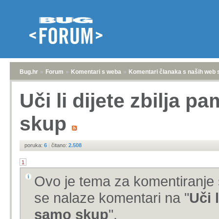
Bug.hr
»
Forum
»
Komentari s weba
»
Komentari članaka s naših web 
Uči li dijete zbilja p
skup
poruka:
6
|
čitano:
2.508
1
Ovo je tema za komentiranje 
se nalaze komentari na "
Uči l
samo skup
".