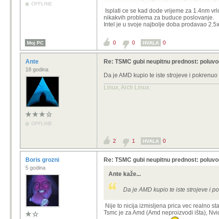
OFFLINE
Sad imaju konkurentni proces
Isplati ce se kad dode vrijeme za 1.4nm vrl
superiornije od svih ostalih 
nikakvih problema za buduce poslovanje.
18a, kasnije s kojim +++++
Intel je u svoje najbolje doba prodavao 2.5x
Da kupio a sada treba isplatit tu 
0
0
0
Moj PC
HVALA
nisam baš siguran kada će im se ta in
Ante
Re: TSMC gubi neupitnu prednost: poluvod
18 godina
Da je AMD kupio te iste strojeve i pokrenuo
Linux, Arch Linux.
OFFLINE
2
1
0
HVALA
Boris grozni
Re: TSMC gubi neupitnu prednost: poluvod
5 godina
Ante kaže...
Da je AMD kupio te iste strojeve i 
Nije to nicija izmisljena prica vec realno s
Tsmc je za Amd (Amd neproizvodi išta), Nvidi