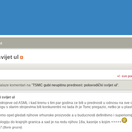
stranica
»
ijet ul
+/- sve po
alaze komentari na "
TSMC gubi neupitnu prednost: poluvodički svijet ul
".
svijet ul
strojeve od ASML i kad krenu s tim par godina ce biti u prednosti u odnosu na sve o
gu s starim strojevima biti konkurentni no tada ih je Tsmc pregazio, netko je u plav
mo opet gledati njihove vrhunske proizvode a u buducnosti definitivno i superiornije
ogiju do krajnjih granica a sad je na redu njihov 18a, kasnije s kojim +++++
7 (Boris grozni).