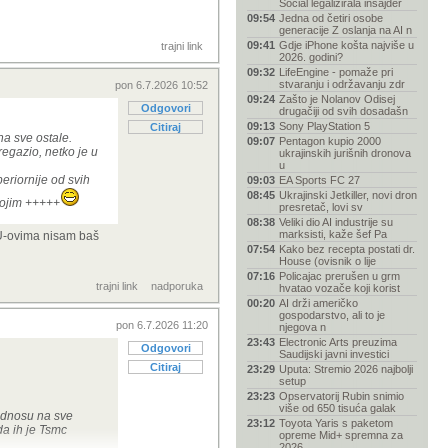
Social legalizirala insajder
09:54
Jedna od četiri osobe
generacije Z oslanja na AI n
09:41
Gdje iPhone košta najviše u
trajni link
2026. godini?
09:32
LifeEngine - pomaže pri
stvaranju i održavanju zdr
pon 6.7.2026 10:52
09:24
Zašto je Nolanov Odisej
Odgovori
drugačiji od svih dosadašn
09:13
Sony PlayStation 5
Citiraj
na sve ostale.
09:07
Pentagon kupio 2000
regazio, netko je u
ukrajinskih jurišnih dronova
u
eriornije od svih
09:03
EA Sports FC 27
08:45
Ukrajinski Jetkiller, novi dron
 kojim +++++
presretač, lovi sv
08:38
Veliki dio AI industrije su
marksisti, kaže šef Pa
PU-ovima nisam baš
07:54
Kako bez recepta postati dr.
House (ovisnik o lije
07:16
Policajac prerušen u grm
trajni link
nadporuka
hvatao vozače koji korist
00:20
AI drži američko
gospodarstvo, ali to je
pon 6.7.2026 11:20
njegova n
23:43
Electronic Arts preuzima
Odgovori
Saudijski javni investici
Citiraj
23:29
Uputa: Stremio 2026 najbolji
setup
23:23
Opservatorij Rubin snimio
više od 650 tisuća galak
 odnosu na sve
23:12
Toyota Yaris s paketom
da ih je Tsmc
opreme Mid+ spremna za
2026