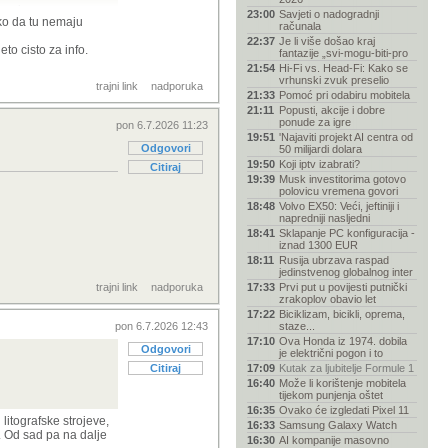
no i
23:00
Savjeti o nadogradnji
ako da tu nemaju
 redu njihov
računala
22:37
Je li više došao kraj
to cisto za info.
fantazije „svi-mogu-biti-pro
21:54
Hi-Fi vs. Head-Fi: Kako se
om za GPU-ovima
vrhunski zvuk preselio
trajni link
nadporuka
21:33
Pomoć pri odabiru mobitela
21:11
Popusti, akcije i dobre
ponude za igre
pon 6.7.2026 11:23
19:51
'Najaviti projekt AI centra od
Odgovori
50 milijardi dolara
19:50
Koji iptv izabrati?
Citiraj
19:39
Musk investitorima gotovo
polovicu vremena govori
18:48
Volvo EX50: Veći, jeftiniji i
napredniji nasljedni
18:41
Sklapanje PC konfiguracija -
iznad 1300 EUR
18:11
Rusija ubrzava raspad
jedinstvenog globalnog inter
trajni link
nadporuka
17:33
Prvi put u povijesti putnički
zrakoplov obavio let
17:22
Biciklizam, bicikli, oprema,
pon 6.7.2026 12:43
staze...
17:10
Ova Honda iz 1974. dobila
Odgovori
je električni pogon i to
Citiraj
17:09
Kutak za ljubitelje Formule 1
16:40
Može li korištenje mobitela
tijekom punjenja oštet
16:35
Ovako će izgledati Pixel 11
litografske strojeve,
16:33
Samsung Galaxy Watch
e. Od sad pa na dalje
16:30
AI kompanije masovno