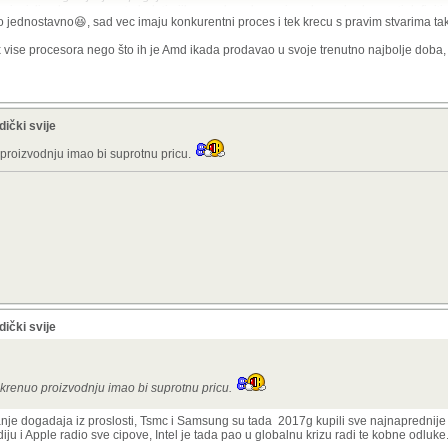
 i mislim da cemo opet gledati njihove vrhunske proizvode a u buducnosti definitiv
o jednostavno😆, sad vec imaju konkurentni proces i tek krecu s pravim stvarima t
jer znamo kad plavi nesto rade izmuzu tu tehnologiju do krajnjih granica a sad je na
 vise procesora nego što ih je Amd ikada prodavao u svoje trenutno najbolje doba, e
ogromnu investicijuj a sa padom prodaje "normalnih" CPU i nenormalnom potražnj
vesticija u biti isplatit.... u svakom slučaju TSMC treba konkurenciju!
ički svije
 proizvodnju imao bi suprotnu pricu.
ički svije
pokrenuo proizvodnju imao bi suprotnu pricu.
tanje dogadaja iz proslosti, Tsmc i Samsung su tada 2017g kupili sve najnaprednije 
ju i Apple radio sve cipove, Intel je tada pao u globalnu krizu radi te kobne odluk