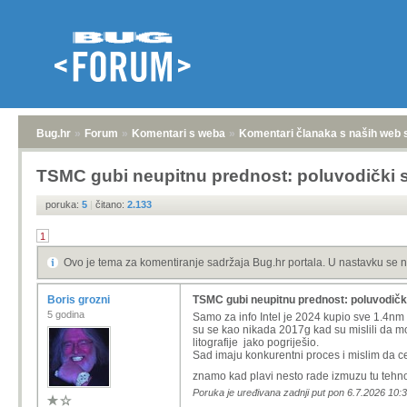
Bug.hr
»
Forum
»
Komentari s weba
»
Komentari članaka s naših web 
TSMC gubi neupitnu prednost: poluvodički sv
poruka:
5
|
čitano:
2.133
1
Ovo je tema za komentiranje sadržaja Bug.hr portala. U nastavku se n
Boris grozni
TSMC gubi neupitnu prednost: poluvodički 
5 godina
Samo za info Intel je 2024 kupio sve 1.4nm 
su se kao nikada 2017g kad su mislili da mo
litografije jako pogriješio.
Sad imaju konkurentni proces i mislim da ce
znamo kad plavi nesto rade izmuzu tu tehnol
Poruka je uređivana zadnji put pon 6.7.2026 10:3