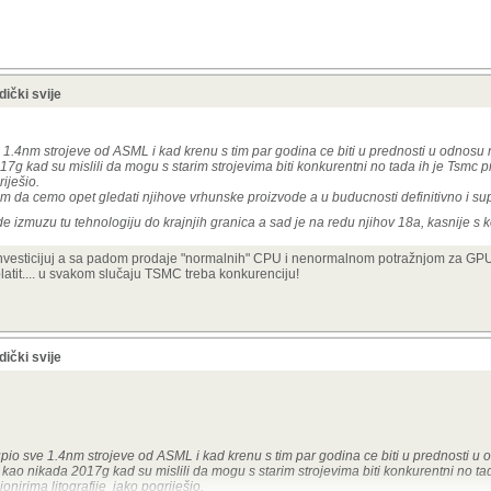
ički svije
 1.4nm strojeve od ASML i kad krenu s tim par godina ce biti u prednosti u odnosu 
7g kad su mislili da mogu s starim strojevima biti konkurentni no tada ih je Tsmc p
iješio.
m da cemo opet gledati njihove vrhunske proizvode a u buducnosti definitivno i sup
de izmuzu tu tehnologiju do krajnjih granica a sad je na redu njihov 18a, kasnije s
 investicijuj a sa padom prodaje "normalnih" CPU i nenormalnom potražnjom za G
splatit.... u svakom slučaju TSMC treba konkurenciju!
ički svije
upio sve 1.4nm strojeve od ASML i kad krenu s tim par godina ce biti u prednosti u
 kao nikada 2017g kad su mislili da mogu s starim strojevima biti konkurentni no ta
onirima litografije jako pogriješio.