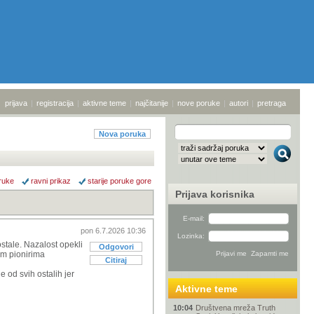
prijava
|
registracija
|
aktivne teme
|
najčitanije
|
nove poruke
|
autori
|
pretraga
Nova poruka
ruke
ravni prikaz
starije poruke gore
Prijava korisnika
E-mail:
pon 6.7.2026 10:36
Lozinka:
stale. Nazalost opekli
Odgovori
im pionirima
Citiraj
 od svih ostalih jer
Aktivne teme
10:04
Društvena mreža Truth