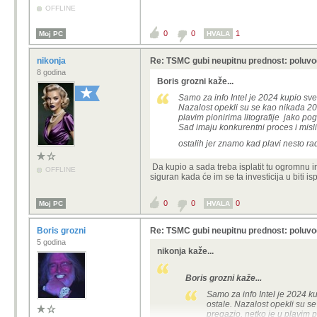
OFFLINE
0
0
1
Moj PC
HVALA
nikonja
Re: TSMC gubi neupitnu prednost: poluvod
8 godina
Boris grozni kaže...
Samo za info Intel je 2024 kupio sve
Nazalost opekli su se kao nikada 201
plavim pionirima litografije jako pogr
Sad imaju konkurentni proces i misli
ostalih jer znamo kad plavi nesto ra
Da kupio a sada treba isplatit tu ogromnu
OFFLINE
siguran kada će im se ta investicija u biti i
0
0
0
Moj PC
HVALA
Boris grozni
Re: TSMC gubi neupitnu prednost: poluvod
5 godina
nikonja kaže...
Boris grozni kaže...
Samo za info Intel je 2024 k
ostale. Nazalost opekli su se
pregazio, netko je u plavim pi