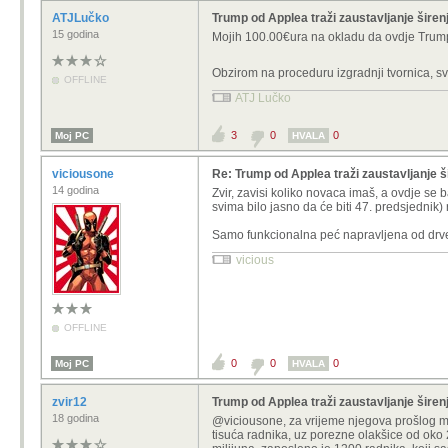
ATJLučko
Trump od Applea traži zaustavljanje širen
15 godina
Mojih 100.00€ura na okladu da ovdje Trum
Obzirom na proceduru izgradnji tvornica, s
OFFLINE
ATJ Lučko
3
0
0
Moj PC
HVALA
viciousone
Re: Trump od Applea traži zaustavljanje š
14 godina
Zvir, zavisi koliko novaca imaš, a ovdje s
svima bilo jasno da će biti 47. predsjednik)
Samo funkcionalna peć napravljena od drv
vicious
OFFLINE
0
0
0
Moj PC
HVALA
zvir12
Trump od Applea traži zaustavljanje širen
18 godina
@viciousone, z
a vrijeme njegova prošlog ma
tisuća radnika, uz porezne olakšice od oko 2