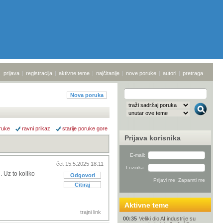
prijava
|
registracija
|
aktivne teme
|
najčitanije
|
nove poruke
|
autori
|
pretraga
Nova poruka
ruke
ravni prikaz
starije poruke gore
Prijava korisnika
E-mail:
čet 15.5.2025 18:11
Lozinka:
. Uz to koliko
Odgovori
Citiraj
Aktivne teme
trajni link
00:35
Veliki dio AI industrije su