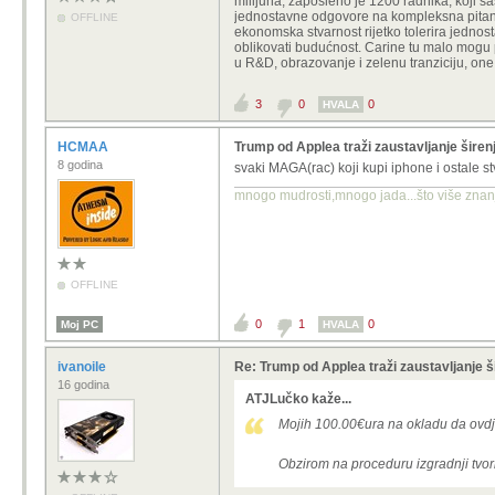
milijuna, zaposleno je 1200 radnika, koji sa
jednostavne odgovore na kompleksna pitanja
OFFLINE
ekonomska stvarnost rijetko tolerira jednost
oblikovati budućnost. Carine tu malo mogu p
u R&D, obrazovanje i zelenu tranziciju, o
3
0
0
HVALA
HCMAA
Trump od Applea traži zaustavljanje širen
8 godina
svaki MAGA(rac) koji kupi iphone i ostale s
mnogo mudrosti,mnogo jada...što više znanja
OFFLINE
0
1
0
Moj PC
HVALA
ivanoile
Re: Trump od Applea traži zaustavljanje š
16 godina
ATJLučko kaže...
Mojih 100.00€ura na okladu da ovd
Obzirom na proceduru izgradnji tvor