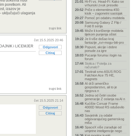
ova doktrina nudi
21:01
Hi-Fi vs. Head-Fi: Kako se
im poretkom. Ali
vrhunski zvuk preselio
st, izazov je
20:52
Priče o elementima #30:
– uključujući ulaganja
kisik – zagonetni sastojak
20:27
Pomoć pri odabiru mobitela
20:08
Samsung Galaxy Z Flip /
Fold 8 serija
trajni link
19:45
Može li korištenje mobitela
tijekom punjenja oštet
19:22
Je li više došao kraj
čet 15.5.2025 20:46
fantazije „svi-mogu-biti-pro
e IZDAJNIK i LICEMJER
Odgovori
18:30
Popusti, akcije i dobre
ponude za igre
Citiraj
18:03
Pucanje foruma i login na
forum
17:44
Stolica / Fotelja za
računalo?
17:01
Testirali smo ASUS ROG
Falchion Ace 75 HE,
magnets
16:58
AI drži američko
gospodarstvo, ali to je
trajni link
njegova n
16:52
Jedna od četiri osobe
generacije Z oslanja na AI n
čet 15.5.2025 21:14
16:48
Kućište Corsair Frame
4000D Wood RS oduševilo
Odgovori
nas
Citiraj
16:43
Savjetnik za odabir
odgovarajućeg gamerskog
miša
16:40
SpaceX više zarađuje od
umjetne inteligencije nego
16:36
Koji monitor kupiti