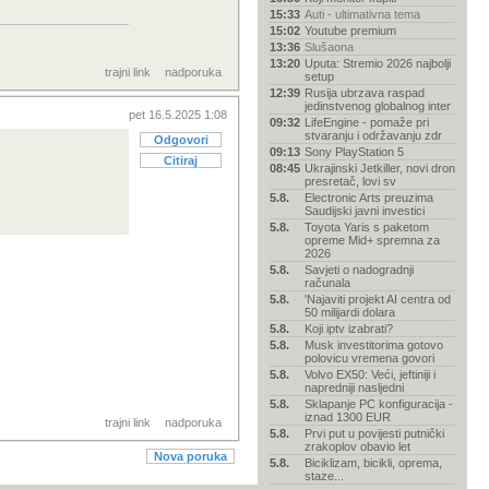
15:33
Auti - ultimativna tema
15:02
Youtube premium
13:36
Slušaona
13:20
Uputa: Stremio 2026 najbolji
trajni link
nadporuka
setup
12:39
Rusija ubrzava raspad
jedinstvenog globalnog inter
pet 16.5.2025 1:08
09:32
LifeEngine - pomaže pri
stvaranju i održavanju zdr
Odgovori
09:13
Sony PlayStation 5
Citiraj
08:45
Ukrajinski Jetkiller, novi dron
presretač, lovi sv
5.8.
Electronic Arts preuzima
Saudijski javni investici
5.8.
Toyota Yaris s paketom
opreme Mid+ spremna za
2026
5.8.
Savjeti o nadogradnji
računala
5.8.
'Najaviti projekt AI centra od
50 milijardi dolara
5.8.
Koji iptv izabrati?
5.8.
Musk investitorima gotovo
polovicu vremena govori
5.8.
Volvo EX50: Veći, jeftiniji i
napredniji nasljedni
5.8.
Sklapanje PC konfiguracija -
iznad 1300 EUR
trajni link
nadporuka
5.8.
Prvi put u povijesti putnički
zrakoplov obavio let
Nova poruka
5.8.
Biciklizam, bicikli, oprema,
staze...