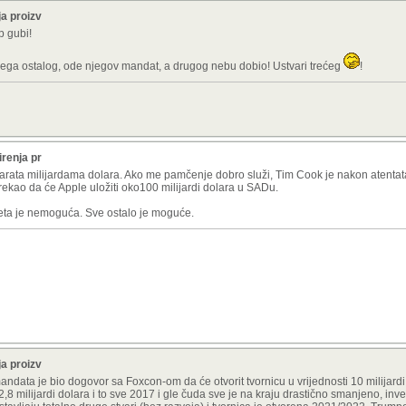
ja proizv
p gubi!
vega ostalog, ode njegov mandat, a drugog nebu dobio! Ustvari trećeg
!
irenja pr
e barata milijardama dolara. Ako me pamčenje dobro služi, Tim Cook je nakon atenta
 rekao da će Apple uložiti oko100 milijardi dolara u SADu.
eta je nemoguća. Sve ostalo je moguće.
ja proizv
ndata je bio dogovor sa Foxcon-om da će otvorit tvornicu u vrijednosti 10 milijardi 
,8 milijardi dolara i to sve 2017 i gle čuda sve je na kraju drastično smanjeno, inve