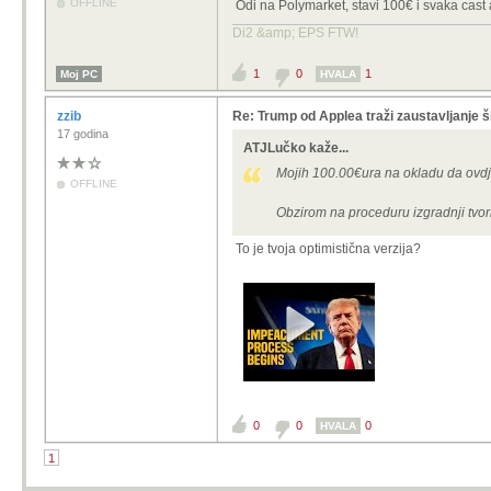
OFFLINE
Odi na Polymarket, stavi 100€ i svaka cast 
Di2 &amp; EPS FTW!
1
0
1
Moj PC
HVALA
zzib
Re: Trump od Applea traži zaustavljanje š
17 godina
ATJLučko kaže...
Mojih 100.00€ura na okladu da ovd
OFFLINE
Obzirom na proceduru izgradnji tvor
To je tvoja optimistična verzija?
0
0
0
HVALA
1