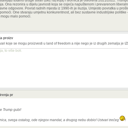
stavljaju totalno druge stvari (bez razvoja) i tvornica je otvorena 2021/2022. Trump
. Ona rezonira u dijelu javnosti koja se osjeća napuštenom i prevarenom liberaln
avne odgovore. Povrat radnih mjesta iz 1990-ih je iluzija. Umjesto povratka u prošlo
omoći. One stvaraju umjetnu konkurentnost, ali bez sustavne industrijske politike 
ne mogu malo pomoći.
ja proizv
tvari koje se mogu proizvesti u land of freedom a nije nego je iz drugih zemalja j
, to više boli.
irenja pr
je Trump gubi!
nica, svega ostalog, ode njegov mandat, a drugog nebu dobio! Ustvari trećeg
!