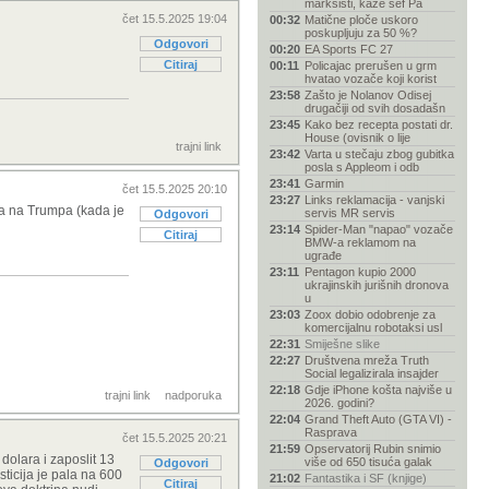
marksisti, kaže šef Pa
čet 15.5.2025 19:04
00:32
Matične ploče uskoro
poskupljuju za 50 %?
Odgovori
00:20
EA Sports FC 27
Citiraj
00:11
Policajac prerušen u grm
hvatao vozače koji korist
23:58
Zašto je Nolanov Odisej
drugačiji od svih dosadašn
23:45
Kako bez recepta postati dr.
House (ovisnik o lije
trajni link
23:42
Varta u stečaju zbog gubitka
posla s Appleom i odb
23:41
Garmin
čet 15.5.2025 20:10
23:27
Links reklamacija - vanjski
ta na Trumpa (kada je
servis MR servis
Odgovori
23:14
Spider-Man "napao" vozače
Citiraj
BMW-a reklamom na
ugrađe
23:11
Pentagon kupio 2000
ukrajinskih jurišnih dronova
u
23:03
Zoox dobio odobrenje za
komercijalnu robotaksi usl
22:31
Smiješne slike
22:27
Društvena mreža Truth
Social legalizirala insajder
22:18
Gdje iPhone košta najviše u
trajni link
nadporuka
2026. godini?
22:04
Grand Theft Auto (GTA VI) -
Rasprava
čet 15.5.2025 20:21
21:59
Opservatorij Rubin snimio
dolara i zaposlit 13
više od 650 tisuća galak
Odgovori
sticija je pala na 600
21:02
Fantastika i SF (knjige)
Citiraj