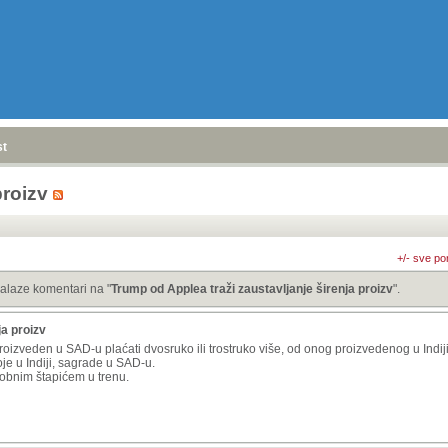
stranica
»
proizv
+/- sve po
alaze komentari na "
Trump od Applea traži zaustavljanje širenja proizv
".
ja proizv
roizveden u SAD-u plaćati dvosruko ili trostruko više, od onog proizvedenog u Indiji
je u Indiji, sagrade u SAD-u.
robnim štapićem u trenu.