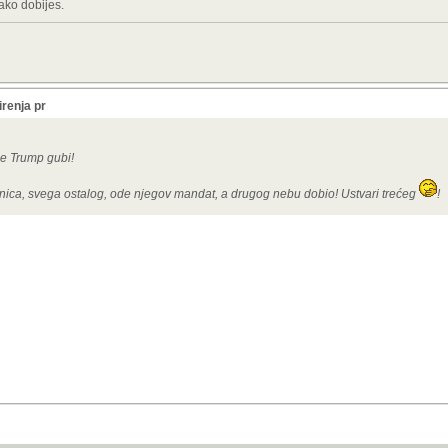
ako dobijes.
irenja pr
je Trump gubi!
nica, svega ostalog, ode njegov mandat, a drugog nebu dobio! Ustvari trećeg
!