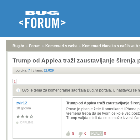
Bug.hr
»
Forum
»
Komentari s weba
»
Komentari članaka s naših web 
Trump od Applea traži zaustavljanje širenja 
poruka:
7
|
čitano:
11.029
1
Ovo je tema za komentiranje sadržaja Bug.hr portala. U nastavku se n
zvir12
Trump od Applea traži zaustavljanje širen
18 godina
Pravo je pitanje žele li amerikanci iPhone p
vremena treba da se tvornice koje već posto
Trump
valjda
misli da se to može izvesti ča
OFFLINE
5
0
0
HVALA