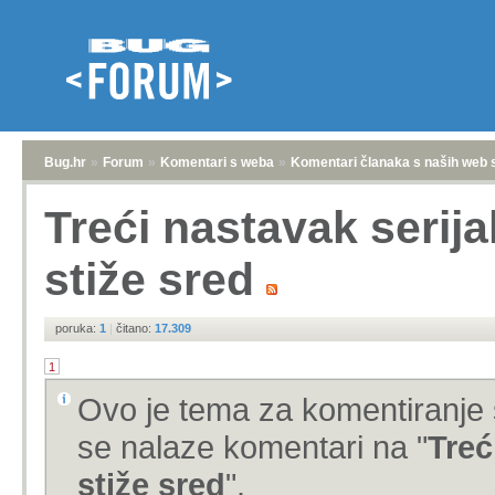
Bug.hr
»
Forum
»
Komentari s weba
»
Komentari članaka s naših web 
Treći nastavak serija
stiže sred
poruka:
1
|
čitano:
17.309
1
Ovo je tema za komentiranje 
se nalaze komentari na "
Treć
stiže sred
".