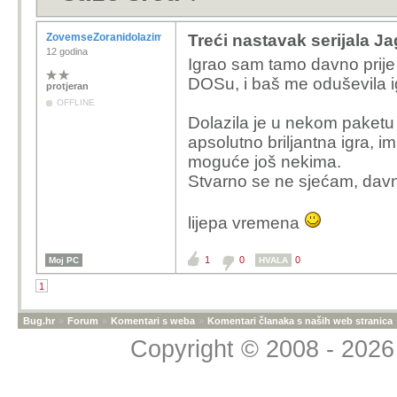
ZovemseZoranidolazimizRijeke
Treći nastavak serijala Ja
12 godina
Igrao sam tamo davno prij
DOSu, i baš me oduševila i
protjeran
OFFLINE
Dolazila je u nekom paketu
apsolutno briljantna igra, im
moguće još nekima.
Stvarno se ne sjećam, davno
lijepa vremena
1
0
0
Moj PC
HVALA
1
Bug.hr
»
Forum
»
Komentari s weba
»
Komentari članaka s naših web stranica
Copyright © 2008 - 2026 