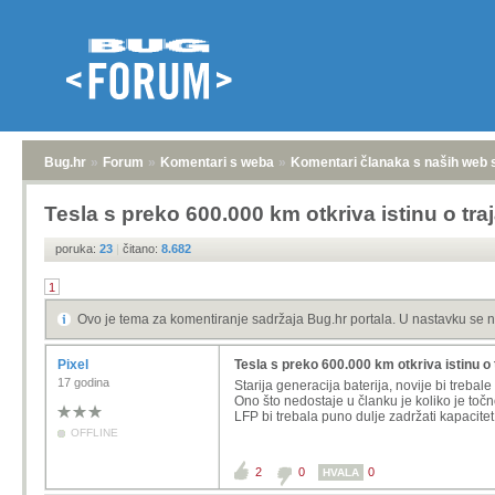
Bug.hr
»
Forum
»
Komentari s weba
»
Komentari članaka s naših web 
Tesla s preko 600.000 km otkriva istinu o tra
poruka:
23
|
čitano:
8.682
1
Ovo je tema za komentiranje sadržaja Bug.hr portala. U nastavku se n
Pixel
Tesla s preko 600.000 km otkriva istinu o 
17 godina
Starija generacija baterija, novije bi trebale b
Ono što nedostaje u članku je koliko je točn
LFP bi trebala puno dulje zadržati kapacit
OFFLINE
2
0
0
HVALA