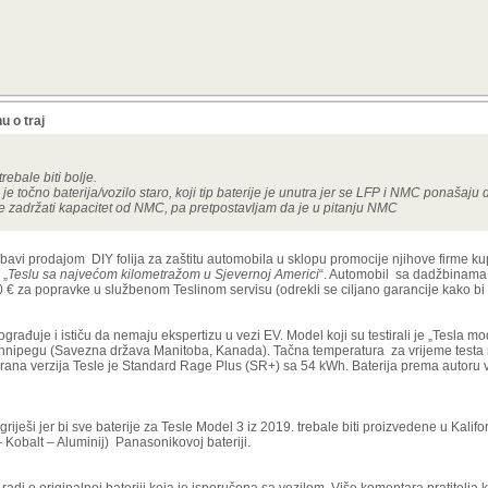
u o traj
trebale biti bolje.
je točno baterija/vozilo staro, koji tip baterije je unutra jer se LFP i NMC ponašaju
e zadržati kapacitet od NMC, pa pretpostavljam da je u pitanju NMC
 bavi prodajom DIY folija za zaštitu automobila u sklopu promocije njihove firme ku
 „
Teslu sa najvećom kilometražom u Sjevernoj Americi
“. Automobil sa dadžbinama
€ za popravke u službenom Teslinom servisu (odrekli se ciljano garancije kako bi 
 ograđuje i ističu da nemaju ekspertizu u vezi EV. Model koji su testirali je „Tesla mo
innipegu (Savezna država Manitoba, Kanada). Tačna temperatura za vrijeme testa n
tirana verzija Tesle je Standard Rage Plus (SR+) sa 54 kWh. Baterija prema autoru 
iješi jer bi sve baterije za Tesle Model 3 iz 2019. trebale biti proizvedene u Kalifor
– Kobalt – Aluminij) Panasonikovoj bateriji.