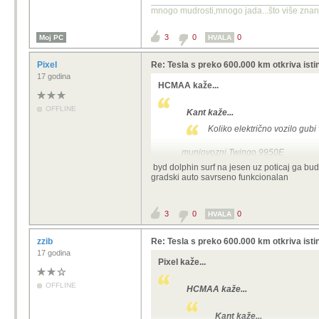
mnogo mudrosti,mnogo jada...što više znanja
3
0
0
Moj PC
HVALA
Pixel
Re: Tesla s preko 600.000 km otkriva istin
17 godina
HCMAA kaže...
OFFLINE
Kant kaže...
Koliko električno vozilo gub
munjovozni Twingo 9950E
ima još dva oglasa ispodo vog sličn
byd dolphin surf na jesen uz poticaj ga bu
gradski auto savrseno funkcionalan
Prodajem mali strujić kupljen nov 20
31.10.2025. Garancija na vozilo do 
120km zimi i 180km ljeti.
Automatik
3
0
0
HVALA
stariji modeli imaju bateriju od 21
nadopunjava na strujnim pumpama on
zzib
Re: Tesla s preko 600.000 km otkriva istin
jednostavno..onog trenutka kada dob
17 godina
Pixel kaže...
kraja dinosaur prdekala...do tada sk
OFFLINE
HCMAA kaže...
Kant kaže...