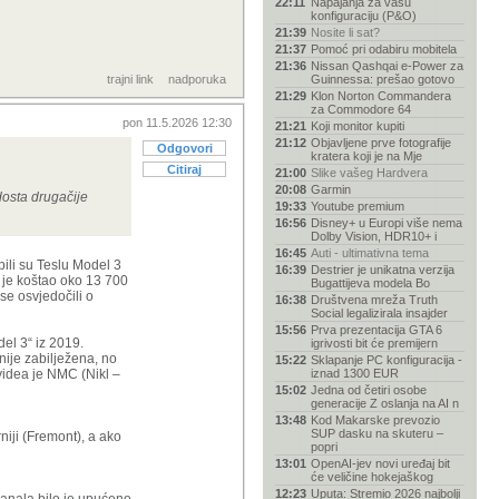
22:11
Napajanja za vašu
konfiguraciju (P&O)
21:39
Nosite li sat?
21:37
Pomoć pri odabiru mobitela
21:36
Nissan Qashqai e-Power za
trajni link
nadporuka
Guinnessa: prešao gotovo
21:29
Klon Norton Commandera
za Commodore 64
pon 11.5.2026 12:30
21:21
Koji monitor kupiti
21:12
Objavljene prve fotografije
Odgovori
kratera koji je na Mje
Citiraj
21:00
Slike vašeg Hardvera
20:08
Garmin
 dosta drugačije
19:33
Youtube premium
16:56
Disney+ u Europi više nema
Dolby Vision, HDR10+ i
16:45
Auti - ultimativna tema
pili su Teslu Model 3
16:39
Destrier je unikatna verzija
 je koštao oko 13 700
Bugattijeva modela Bo
se osvjedočili o
16:38
Društvena mreža Truth
Social legalizirala insajder
15:56
Prva prezentacija GTA 6
del 3“ iz 2019.
igrivosti bit će premijern
ije zabilježena, no
15:22
Sklapanje PC konfiguracija -
videa je NMC (Nikl –
iznad 1300 EUR
15:02
Jedna od četiri osobe
generacije Z oslanja na AI n
13:48
Kod Makarske prevozio
SUP dasku na skuteru –
niji (Fremont), a ako
popri
13:01
OpenAI-jev novi uređaj bit
će veličine hokejaškog
12:23
Uputa: Stremio 2026 najbolji