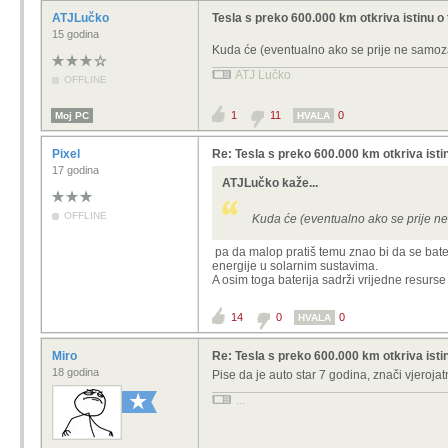
ATJLučko
Tesla s preko 600.000 km otkriva istinu o 
15 godina
Kuda će (eventualno ako se prije ne samozap
ATJ Lučko
OFFLINE
1
11
0
Moj PC
HVALA
Pixel
Re: Tesla s preko 600.000 km otkriva istin
17 godina
ATJLučko kaže...
OFFLINE
Kuda će (eventualno ako se prije ne
pa da malop pratiš temu znao bi da se bateri
energije u solarnim sustavima.
A osim toga baterija sadrži vrijedne resurse 
14
0
0
HVALA
Miro
Re: Tesla s preko 600.000 km otkriva istin
18 godina
Pise da je auto star 7 godina, znači vjeroj
...