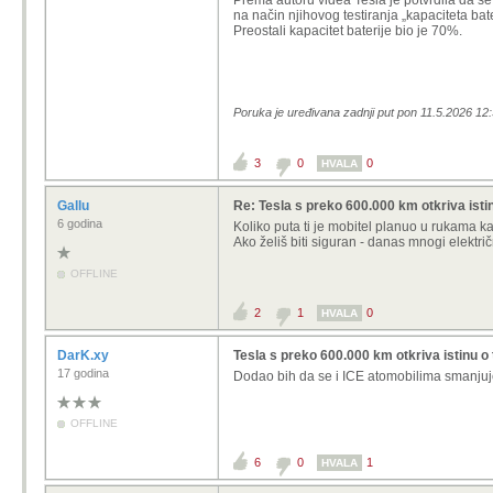
Prema autoru videa Tesla je potvrdila da se 
na način njihovog testiranja „kapaciteta bat
Preostali kapacitet baterije bio je 70%.
Poruka je uređivana zadnji put pon 11.5.2026 12:
3
0
0
HVALA
Gallu
Re: Tesla s preko 600.000 km otkriva istin
6 godina
Koliko puta ti je mobitel planuo u rukama k
Ako želiš biti siguran - danas mnogi električ
OFFLINE
2
1
0
HVALA
DarK.xy
Tesla s preko 600.000 km otkriva istinu o 
17 godina
Dodao bih da se i ICE atomobilima smanjuj
OFFLINE
6
0
1
HVALA