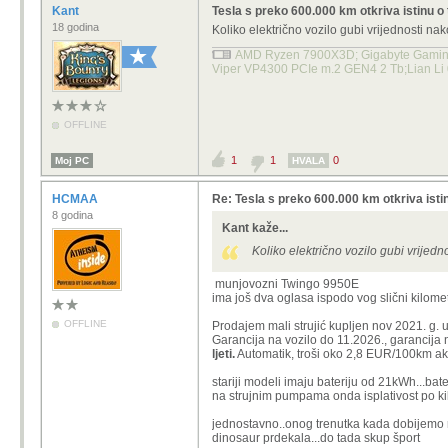
Kant
Tesla s preko 600.000 km otkriva istinu o 
18 godina
Koliko električno vozilo gubi vrijednosti n
AMD Ryzen 7900X3D; Gigabyte Gaming 
Viper VP4300 PCIe m.2 GEN4 2 Tb;Lian Li
OFFLINE
1
1
0
Moj PC
HVALA
HCMAA
Re: Tesla s preko 600.000 km otkriva istin
8 godina
Kant kaže...
Koliko električno vozilo gubi vrijed
munjovozni Twingo 9950E
ima još dva oglasa ispodo vog slični kilome
OFFLINE
Prodajem mali strujić kupljen nov 2021. g. 
Garancija na vozilo do 11.2026., garancija 
ljeti.
Automatik, troši oko 2,8 EUR/100km ak
stariji modeli imaju bateriju od 21kWh...b
na strujnim pumpama onda isplativost po ki
jednostavno..onog trenutka kada dobijemo re
dinosaur prdekala...do tada skup šport