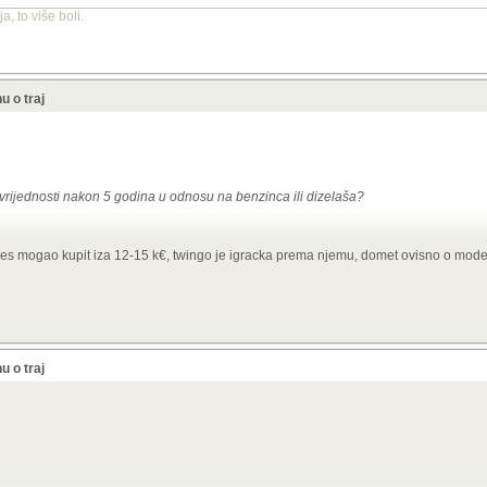
, to više boli.
u o traj
i vrijednosti nakon 5 godina u odnosu na benzinca ili dizelaša?
i kilometri za 9500E
des mogao kupit iza 12-15 k€, twingo je igracka prema njemu, domet ovisno o mode
21. g. u Hrvatskoj i redovito održavan u ovlaštenom servisu. Prešao je oko 54000km
11.2026., garancija na bateriju do 6.10.2029. ili 160000km.
Stvarni doseg s punom 
, troši oko 2,8 EUR/100km ako se puni doma, monofazni AC punjač ide uz auto. B
kWh...baterija nova takva za solare dođe 5000E...samo ovih 120--180km dometa bode
da isplativost po kilometru gubi smisao...jedino kučno punjenje opravdava cijen
u o traj
ijemo recimo za twingo bateriju koja uz istu masu i volumen udvostruči kapacitet..
up šport