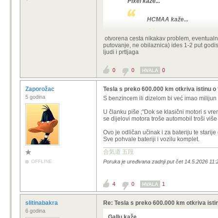
Pixel kaže...
HCMAA kaže...
Kant kaže...
otvorena cesta nikakav problem, eventualno
putovanje, ne obilaznica) ides 1-2 put godis
Koliko elektri
ljudi i prtljaga
munjovozni Twingo 
0
0
0
HVALA
ima još dva oglasa is
Prodajem mali strujić
Zaporožac
Tesla s preko 600.000 km otkriva istinu o 
54000km, registriran 
5 godina
S benzincem ili dizelom bi već imao milijun
160000km.
Stvarni d
EUR/100km ako se pu
U članku piše ;"Dok se klasični motori s v
se dijelovi motora troše automobil troši viš
stariji modeli imaju
bode oči...ako se na
Ovo je odličan učinak i za bateriju te starije
punjenje opravdava c
Sve pohvale bateriji i vozilu komplet.
jednostavno..onog tr
合気道 五段
kapacitet...onda je t
OFFLINE
Poruka je uređivana zadnji put čet 14.5.2026 11
byd dolphin surf na jesen uz
modelu 300 - 400 km. Za gra
4
0
1
HVALA
300 km je realni domet za 43.2 kWh,
slitinabakra
Re: Tesla s preko 600.000 km otkriva istin
6 godina
Gallu kaže...