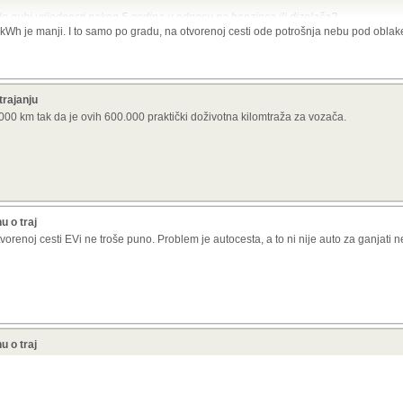
ilo gubi vrijednosti nakon 5 godina u odnosu na benzinca ili dizelaša?
kWh je manji. I to samo po gradu, na otvorenoj cesti ode potrošnja nebu pod oblak
g slični kilometri za 9500E
n nov 2021. g. u Hrvatskoj i redovito održavan u ovlaštenom servisu. Prešao je ok
arancija na vozilo do 11.2026., garancija na bateriju do 6.10.2029. ili 160000km.
St
trajanju
m zimi i 180km ljeti.
Automatik, troši oko 2,8 EUR/100km ako se puni doma, mon
00 km tak da je ovih 600.000 praktički doživotna kilomtraža za vozača.
jena.
ju od 21kWh...baterija nova takva za solare dođe 5000E...samo ovih 120--180km dom
 strujnim pumpama onda isplativost po kilometru gubi smisao...jedino kučno punje
ada dobijemo recimo za twingo bateriju koja uz istu masu i volumen udvostruči kapa
dekala...do tada skup šport
u o traj
orenoj cesti EVi ne troše puno. Problem je autocesta, a to ni nije auto za ganjati 
j ga budes mogao kupit iza 12-15 k€, twingo je igracka prema njemu, domet ovisno
unkcionalan
u o traj