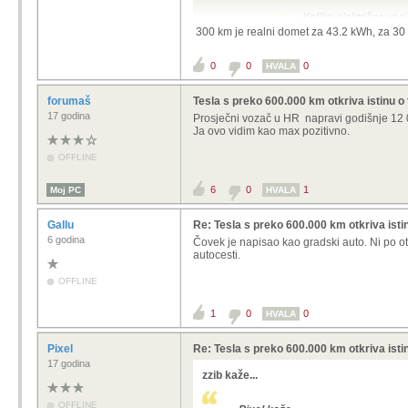
Koliko električno voz
300 km je realni domet za 43.2 kWh, za 30 
munjovozni Twingo 9950E
ima još dva oglasa ispodo vo
0
0
0
HVALA
Prodajem mali strujić kuplje
registriran do 31.10.2025. G
forumaš
Tesla s preko 600.000 km otkriva istinu o 
punom baterijom je oko 120k
17 godina
Prosječni vozač u HR napravi godišnje 12 0
punjač ide uz auto. Bez zam
Ja ovo vidim kao max pozitivno.
stariji modeli imaju bateri
OFFLINE
oči...ako se nadopunjava na
cijenu
6
0
1
Moj PC
HVALA
jednostavno..onog trenutka k
to početak kraja dinosaur pr
Gallu
Re: Tesla s preko 600.000 km otkriva istin
6 godina
Čovek je napisao kao gradski auto. Ni po otv
byd dolphin surf na jesen uz potica
autocesti.
400 km. Za gradski auto savrseno f
OFFLINE
1
0
0
HVALA
Pixel
Re: Tesla s preko 600.000 km otkriva istin
17 godina
zzib kaže...
OFFLINE