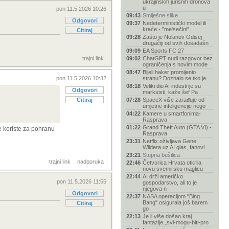
ukrajinskih jurišnih dronova
u
pon 11.5.2026 10:26
09:43
Smiješne slike
Odgovori
09:37
Nedeterministički model ili
kraće - "me'sečini"
Citiraj
09:28
Zašto je Nolanov Odisej
drugačiji od svih dosadašn
09:09
EA Sports FC 27
trajni link
09:02
ChatGPT nudi razgovor bez
ograničenja s novim mode
08:47
Bijeli haker promijenio
pon 11.5.2026 10:32
stranu? Doznalo se tko je
08:18
Veliki dio AI industrije su
Odgovori
marksisti, kaže šef Pa
Citiraj
07:28
SpaceX više zarađuje od
umjetne inteligencije nego
04:22
Kamere u smartfonima-
Rasprava
01:22
Grand Theft Auto (GTA VI) -
se koriste za pohranu
Rasprava
23:31
Netflix oživljava Gene
Wildera uz AI glas, fanovi
23:21
Stupna bušilica
trajni link
nadporuka
22:46
Četvorica Hrvata otkrila
novu svemirsku maglicu
22:44
AI drži američko
pon 11.5.2026 11:55
gospodarstvo, ali to je
njegova n
Odgovori
22:37
NASA operacijom "Bing
Bang" osigurala još barem
Citiraj
go
22:13
Je li više došao kraj
fantazije „svi-mogu-biti-pro