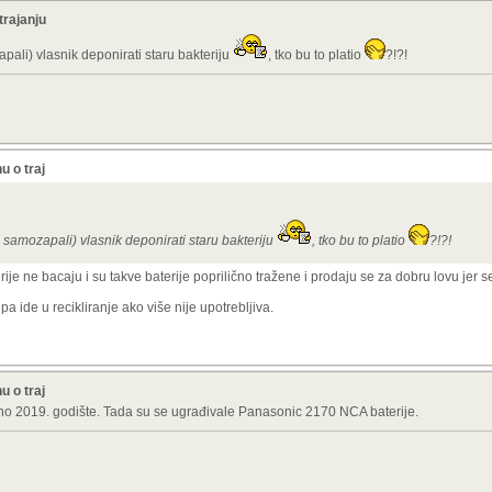
trajanju
ali) vlasnik deponirati staru bakteriju
, tko bu to platio
?!?!
u o traj
 samozapali) vlasnik deponirati staru bakteriju
, tko bu to platio
?!?!
je ne bacaju i su takve baterije poprilično tražene i prodaju se za dobru lovu jer 
pa ide u recikliranje ako više nije upotrebljiva.
u o traj
atno 2019. godište. Tada su se ugrađivale Panasonic 2170 NCA baterije.