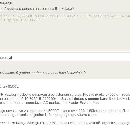
trajanju
akon 5 godina u odnosu na benzinca ili dizelaša?
X670 X AX; G.Skill Trident Z5 Neo RGB DDR5-6000 C30 32 Gb; MSI 4090 24 Gb X
 011 Dynamic EVO; LG C2
u o traj
nosti nakon 5 godina u odnosu na benzinca ili dizelaša?
tri za 9500E
u Hrvatskoj i redovito održavan u ovlaštenom servisu. Prešao je oko 54000km, regis
na bateriju do 6.10.2029. ili 160000km.
Stvarni doseg s punom baterijom je oko 
o se puni doma, monofazni AC punjač ide uz auto. Bez zamjena.
aterija nova takva za solare dođe 5000E...samo ovih 120--180km dometa bode oči..
lometru gubi smisao...jedino kučno punjenje opravdava cijenu
cimo za twingo bateriju koja uz istu masu i volumen udvostruči kapacitet...onda je