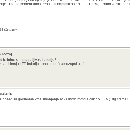
radi o originalnoj bateriji koja je isporučena sa vozilom. Više komentara pratitelja
erije“. Prema komentarima trebali su napuniti bateriju do 100%, a zatim voziti do 0%
35 (1student).
u o traj
ad te brine samozapaljivost baterije?
ni auti imaju LFP baterije - one se ne "samozapaljuju"...
trajanju
e doseg sa godinama kroz smanjenje efikasnosti motora čak do 15% (10g starosti)