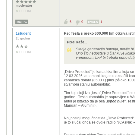
moderator
OFFLINE
6
0
1
Moj PC
HVALA
1student
Re: Tesla s preko 600.000 km otkriva istin
15 godina
Pixel kaže...
Starija generacija baterija, novije bi 
OFFLINE
Ono što nedostaje u članku je koliko 
vremenom, LFP bi trebala puno dulj
„Drive Protected“ je kanadska firma koja se
12.03.2026. automobil koga su označili kao
kanadska dolara (8500 €) plus još oko 1000 
stvarnom stanju automobila).
Tim koji stoji iza „testa“„Drive Protected“ se
godine. Test automobila je napravljen u W
autor je istakao da je bila „
ispod nule
“. Tes
Mangan – Aluminij).
No, postoji mogućnost da „Drive Protected“ gr
je to slučaj onda se ovdje radi o NCA (Nikl 