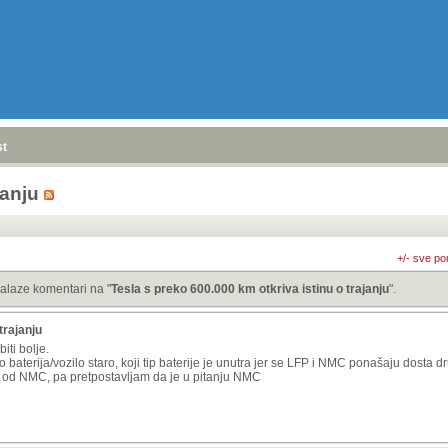
stranica
»
janju
+/- sve po
alaze komentari na "
Tesla s preko 600.000 km otkriva istinu o trajanju
".
trajanju
iti bolje.
o baterija/vozilo staro, koji tip baterije je unutra jer se LFP i NMC ponašaju dosta
et od NMC, pa pretpostavljam da je u pitanju NMC