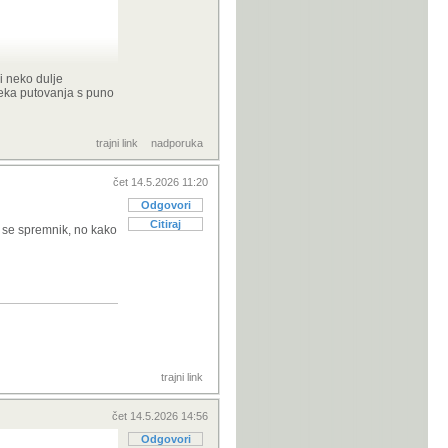
i neko dulje
aleka putovanja s puno
trajni link
nadporuka
 je oko
čet 14.5.2026 11:20
ili
Odgovori
Citiraj
e se spremnik, no kako
0km dometa
 kučno
ruči
 ovisno o
trajni link
d oblake
čet 14.5.2026 14:56
Odgovori