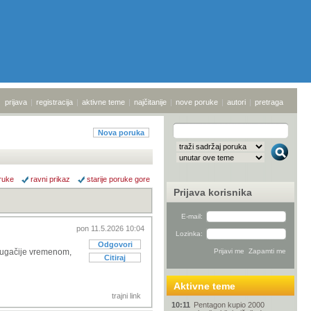
prijava
|
registracija
|
aktivne teme
|
najčitanije
|
nove poruke
|
autori
|
pretraga
Nova poruka
ruke
ravni prikaz
starije poruke gore
Prijava korisnika
E-mail:
pon 11.5.2026 10:04
Lozinka:
Odgovori
 drugačije vremenom,
Citiraj
Aktivne teme
trajni link
10:11
Pentagon kupio 2000