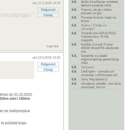
6.8.
Može li korištenje mobitela
uto 12.5.2026 14:26
tijekom punjenja oštet
Odgovori
6.8.
Popusti, akcije i dobre
ponude za igre
Citiraj
 Trio; SSD Patriot
6.8.
Pucanje foruma i login na
forum
6.8.
Stolica / Fotelja za
računalo?
6.8.
Testirali smo ASUS ROG
Falchion Ace 75 HE,
magnets
6.8.
Kućište Corsair Frame
trajni link
4000D Wood RS oduševilo
nas
6.8.
Savjetnik za odabir
uto 12.5.2026 14:50
odgovarajućeg gamerskog
miša
Odgovori
6.8.
Slušaona
Citiraj
6.8.
LifeEngine - pomaže pri
stvaranju i održavanju zdr
6.8.
Sony PlayStation 5
6.8.
Ukrajinski Jetkiller, novi dron
presretač, lovi sv
triran do 31.10.2025.
120km zimi i 180km
.ako se nadopunjava
 to početak kraja