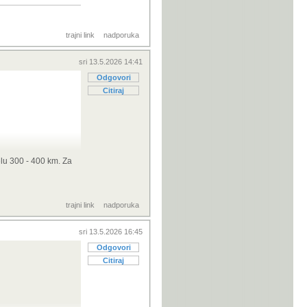
trajni link
nadporuka
sri 13.5.2026 14:41
Odgovori
Citiraj
lu 300 - 400 km. Za
, registriran do
baterijom je oko
ez zamjena.
trajni link
nadporuka
 oči...ako se
u
sri 13.5.2026 16:45
.onda je to početak
Odgovori
Citiraj