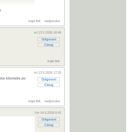
e
trajni link
nadporuka
o 54000km,
varni doseg s
sri 13.5.2026 16:46
ofazni AC
Odgovori
Citiraj
eta bode
nje opravdava
trajni link
citet...onda je
sri 13.5.2026 17:20
neke kilometre po
 o modelu 300 -
Odgovori
Citiraj
trajni link
nadporuka
čet 14.5.2026 8:42
Odgovori
Citiraj