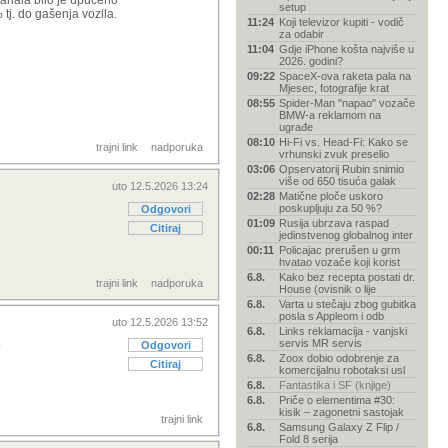
 kanala bilo je upućeno
setup
 tj. do gašenja vozila.
11:24
Koji televizor kupiti - vodič
za odabir
11:04
Gdje iPhone košta najviše u
2026. godini?
09:22
SpaceX-ova raketa pala na
Mjesec, fotografije krat
08:55
Spider-Man "napao" vozače
BMW-a reklamom na
ugrađe
08:10
Hi-Fi vs. Head-Fi: Kako se
trajni link
nadporuka
vrhunski zvuk preselio
03:06
Opservatorij Rubin snimio
više od 650 tisuća galak
uto 12.5.2026 13:24
02:28
Matične ploče uskoro
poskupljuju za 50 %?
Odgovori
01:09
Rusija ubrzava raspad
Citiraj
jedinstvenog globalnog inter
00:11
Policajac prerušen u grm
hvatao vozače koji korist
6.8.
Kako bez recepta postati dr.
trajni link
nadporuka
House (ovisnik o lije
6.8.
Varta u stečaju zbog gubitka
posla s Appleom i odb
uto 12.5.2026 13:52
6.8.
Links reklamacija - vanjski
.
servis MR servis
Odgovori
6.8.
Zoox dobio odobrenje za
Citiraj
komercijalnu robotaksi usl
6.8.
Fantastika i SF (knjige)
6.8.
Priče o elementima #30:
kisik – zagonetni sastojak
trajni link
6.8.
Samsung Galaxy Z Flip /
Fold 8 serija