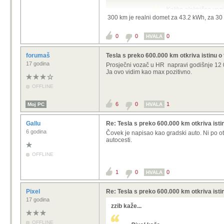
Koliko električno voz
300 km je realni domet za 43.2 kWh, za 30 
munjovozni Twingo 9950E
ima još dva oglasa ispodo vo
0
0
0
HVALA
Prodajem mali strujić kuplje
registriran do 31.10.2025. G
forumaš
Tesla s preko 600.000 km otkriva istinu o 
punom baterijom je oko 120k
17 godina
Prosječni vozač u HR napravi godišnje 12 0
punjač ide uz auto. Bez zam
Ja ovo vidim kao max pozitivno.
stariji modeli imaju bateri
OFFLINE
oči...ako se nadopunjava na
cijenu
6
0
1
Moj PC
HVALA
jednostavno..onog trenutka k
to početak kraja dinosaur pr
Gallu
Re: Tesla s preko 600.000 km otkriva istin
6 godina
Čovek je napisao kao gradski auto. Ni po otv
byd dolphin surf na jesen uz potica
autocesti.
400 km. Za gradski auto savrseno f
OFFLINE
1
0
0
HVALA
Pixel
Re: Tesla s preko 600.000 km otkriva istin
17 godina
zzib kaže...
OFFLINE