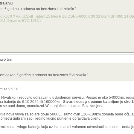
trajanju
akon 5 godina u odnosu na benzinca ili dizelaša?
X670 X AX; G.Skill Trident Z5 Neo RGB DDR5-6000 C30 32 Gb; MSI 4090 24 Gb X
 011 Dynamic EVO; LG C2
u o traj
nosti nakon 5 godina u odnosu na benzinca ili dizelaša?
tri za 9500E
u Hrvatskoj i redovito održavan u ovlaštenom servisu. Prešao je oko 54000km, regis
na bateriju do 6.10.2029. ili 160000km.
Stvarni doseg s punom baterijom je oko 
o se puni doma, monofazni AC punjač ide uz auto. Bez zamjena.
aterija nova takva za solare dođe 5000E...samo ovih 120--180km dometa bode oči..
lometru gubi smisao...jedino kučno punjenje opravdava cijenu
cimo za twingo bateriju koja uz istu masu i volumen udvostruči kapacitet...onda je