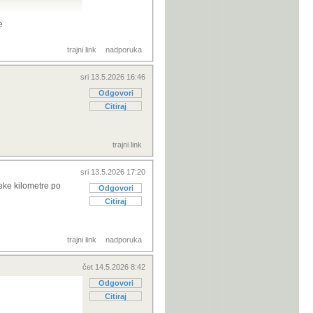
e
trajni link
nadporuka
o 54000km,
varni doseg s
sri 13.5.2026 16:46
ofazni AC
Odgovori
Citiraj
eta bode
nje opravdava
trajni link
citet...onda je
sri 13.5.2026 17:20
neke kilometre po
 o modelu 300 -
Odgovori
Citiraj
trajni link
nadporuka
čet 14.5.2026 8:42
Odgovori
Citiraj