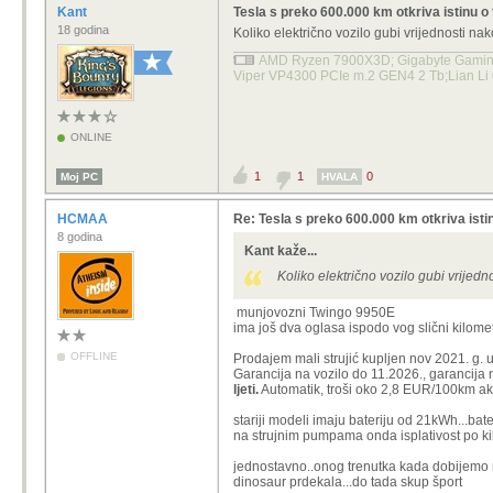
Kant
Tesla s preko 600.000 km otkriva istinu o 
18 godina
Koliko električno vozilo gubi vrijednosti n
AMD Ryzen 7900X3D; Gigabyte Gaming 
Viper VP4300 PCIe m.2 GEN4 2 Tb;Lian Li
ONLINE
1
1
0
Moj PC
HVALA
HCMAA
Re: Tesla s preko 600.000 km otkriva istin
8 godina
Kant kaže...
Koliko električno vozilo gubi vrijed
munjovozni Twingo 9950E
ima još dva oglasa ispodo vog slični kilome
OFFLINE
Prodajem mali strujić kupljen nov 2021. g. 
Garancija na vozilo do 11.2026., garancija 
ljeti.
Automatik, troši oko 2,8 EUR/100km ak
stariji modeli imaju bateriju od 21kWh...b
na strujnim pumpama onda isplativost po ki
jednostavno..onog trenutka kada dobijemo re
dinosaur prdekala...do tada skup šport