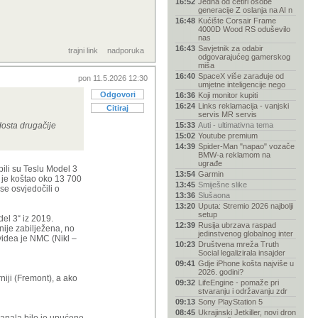
16:52
Jedna od četiri osobe
generacije Z oslanja na AI n
16:48
Kućište Corsair Frame
4000D Wood RS oduševilo
nas
16:43
Savjetnik za odabir
trajni link
nadporuka
odgovarajućeg gamerskog
miša
16:40
SpaceX više zarađuje od
pon 11.5.2026 12:30
umjetne inteligencije nego
Odgovori
16:36
Koji monitor kupiti
16:24
Links reklamacija - vanjski
Citiraj
servis MR servis
 dosta drugačije
15:33
Auti - ultimativna tema
15:02
Youtube premium
14:39
Spider-Man "napao" vozače
BMW-a reklamom na
ugrađe
pili su Teslu Model 3
13:54
Garmin
 je koštao oko 13 700
13:45
Smiješne slike
se osvjedočili o
13:36
Slušaona
13:20
Uputa: Stremio 2026 najbolji
setup
del 3“ iz 2019.
12:39
Rusija ubrzava raspad
ije zabilježena, no
jedinstvenog globalnog inter
videa je NMC (Nikl –
10:23
Društvena mreža Truth
Social legalizirala insajder
09:41
Gdje iPhone košta najviše u
2026. godini?
niji (Fremont), a ako
09:32
LifeEngine - pomaže pri
stvaranju i održavanju zdr
09:13
Sony PlayStation 5
08:45
Ukrajinski Jetkiller, novi dron