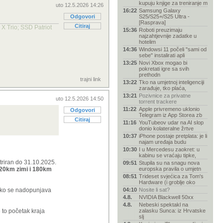
kupuju knjige za treniranje m
uto 12.5.2026 14:26
16:22
Samsung Galaxy
Odgovori
S25/S25+/S25 Ultra -
[Rasprava]
Citiraj
 Trio; SSD Patriot
15:36
Roboti preuzimaju
najzahtjevnije zadatke u
hotelim
14:36
Windowsi 11 počeli "sami od
sebe" instalirati apli
13:25
Novi Xbox mogao bi
pokretati igre sa svih
prethodn
trajni link
13:22
Tko na umjetnoj inteligenciji
zarađuje, tko plaća,
13:21
Pozivnice za privatne
uto 12.5.2026 14:50
torrent trackere
11:22
Apple privremeno uklonio
Odgovori
Telegram iz App Storea zb
Citiraj
11:16
YouTubeov udar na AI slop
donio kolateralne žrtve
10:37
iPhone postaje pretplata: je li
najam uređaja budu
10:30
I u Mercedesu zaokret: u
kabinu se vraćaju tipke,
triran do 31.10.2025.
09:51
Stupila su na snagu nova
120km zimi i 180km
europska pravila o umjetn
08:51
Trideset svjećica za Tom's
Hardware (i groblje oko
.ako se nadopunjava
04:10
Nosite li sat?
4.8.
NVIDIA Blackwell 50xx
4.8.
Nebeski spektakl na
 to početak kraja
zalasku Sunca: iz Hrvatske
slj