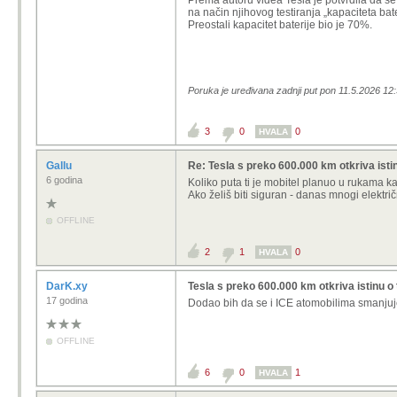
Prema autoru videa Tesla je potvrdila da se 
na način njihovog testiranja „kapaciteta bat
Preostali kapacitet baterije bio je 70%.
Poruka je uređivana zadnji put pon 11.5.2026 12:
3
0
0
HVALA
Gallu
Re: Tesla s preko 600.000 km otkriva istin
6 godina
Koliko puta ti je mobitel planuo u rukama k
Ako želiš biti siguran - danas mnogi električ
OFFLINE
2
1
0
HVALA
DarK.xy
Tesla s preko 600.000 km otkriva istinu o 
17 godina
Dodao bih da se i ICE atomobilima smanjuj
OFFLINE
6
0
1
HVALA