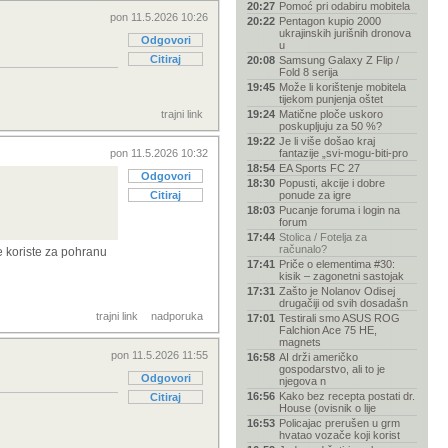
20:27
Pomoć pri odabiru mobitela
pon 11.5.2026 10:26
20:22
Pentagon kupio 2000
ukrajinskih jurišnih dronova
Odgovori
u
Citiraj
20:08
Samsung Galaxy Z Flip /
Fold 8 serija
19:45
Može li korištenje mobitela
tijekom punjenja oštet
trajni link
19:24
Matične ploče uskoro
poskupljuju za 50 %?
19:22
Je li više došao kraj
pon 11.5.2026 10:32
fantazije „svi-mogu-biti-pro
18:54
EA Sports FC 27
Odgovori
18:30
Popusti, akcije i dobre
Citiraj
ponude za igre
18:03
Pucanje foruma i login na
forum
17:44
Stolica / Fotelja za
računalo?
se koriste za pohranu
17:41
Priče o elementima #30:
kisik – zagonetni sastojak
17:31
Zašto je Nolanov Odisej
drugačiji od svih dosadašn
trajni link
nadporuka
17:01
Testirali smo ASUS ROG
Falchion Ace 75 HE,
magnets
pon 11.5.2026 11:55
16:58
AI drži američko
gospodarstvo, ali to je
Odgovori
njegova n
16:56
Kako bez recepta postati dr.
Citiraj
House (ovisnik o lije
16:53
Policajac prerušen u grm
hvatao vozače koji korist