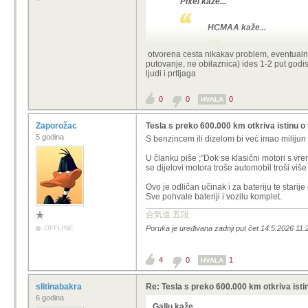
Pixel kaže...
HCMAA kaže...
Kant kaže...
otvorena cesta nikakav problem, eventualno
putovanje, ne obilaznica) ides 1-2 put godis
Koliko elektri
ljudi i prtljaga
munjovozni Twingo 
0
0
0
HVALA
ima još dva oglasa is
Prodajem mali strujić
Zaporožac
Tesla s preko 600.000 km otkriva istinu o 
54000km, registriran 
5 godina
S benzincem ili dizelom bi već imao milijun
160000km.
Stvarni d
EUR/100km ako se pu
U članku piše ;"Dok se klasični motori s v
se dijelovi motora troše automobil troši viš
stariji modeli imaju
bode oči...ako se na
Ovo je odličan učinak i za bateriju te starije
punjenje opravdava c
Sve pohvale bateriji i vozilu komplet.
jednostavno..onog tr
合気道 五段
kapacitet...onda je t
OFFLINE
Poruka je uređivana zadnji put čet 14.5.2026 11
byd dolphin surf na jesen uz
modelu 300 - 400 km. Za gra
4
0
1
HVALA
300 km je realni domet za 43.2 kWh,
slitinabakra
Re: Tesla s preko 600.000 km otkriva istin
6 godina
Gallu kaže...