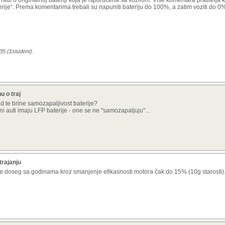
radi o originalnoj bateriji koja je isporučena sa vozilom. Više komentara pratitelja
erije“. Prema komentarima trebali su napuniti bateriju do 100%, a zatim voziti do 0%
35 (1student).
u o traj
ad te brine samozapaljivost baterije?
ni auti imaju LFP baterije - one se ne "samozapaljuju"...
trajanju
e doseg sa godinama kroz smanjenje efikasnosti motora čak do 15% (10g starosti)