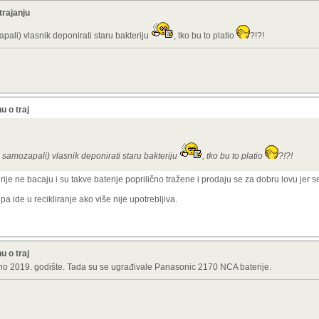
trajanju
ali) vlasnik deponirati staru bakteriju
, tko bu to platio
?!?!
u o traj
 samozapali) vlasnik deponirati staru bakteriju
, tko bu to platio
?!?!
je ne bacaju i su takve baterije poprilično tražene i prodaju se za dobru lovu jer 
pa ide u recikliranje ako više nije upotrebljiva.
u o traj
atno 2019. godište. Tada su se ugrađivale Panasonic 2170 NCA baterije.