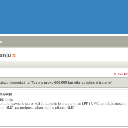
stranica
»
janju
+/- sve po
alaze komentari na "
Tesla s preko 600.000 km otkriva istinu o trajanju
".
trajanju
iti bolje.
o baterija/vozilo staro, koji tip baterije je unutra jer se LFP i NMC ponašaju dosta
et od NMC, pa pretpostavljam da je u pitanju NMC