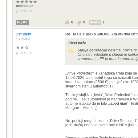
moderator
OFFLINE
6
0
1
Moj PC
HVALA
1student
Re: Tesla s preko 600.000 km otkriva istin
15 godina
Pixel kaže...
Starija generacija baterija, novije bi 
OFFLINE
Ono što nedostaje u članku je koliko 
vremenom, LFP bi trebala puno dulj
„Drive Protected“ je kanadska firma koja se
12.03.2026. automobil koga su označili kao
kanadska dolara (8500 €) plus još oko 1000 
stvarnom stanju automobila).
Tim koji stoji iza „testa“„Drive Protected“ se
godine. Test automobila je napravljen u W
autor je istakao da je bila „
ispod nule
“. Tes
Mangan – Aluminij).
No, postoji mogućnost da „Drive Protected“ gr
je to slučaj onda se ovdje radi o NCA (Nikl 