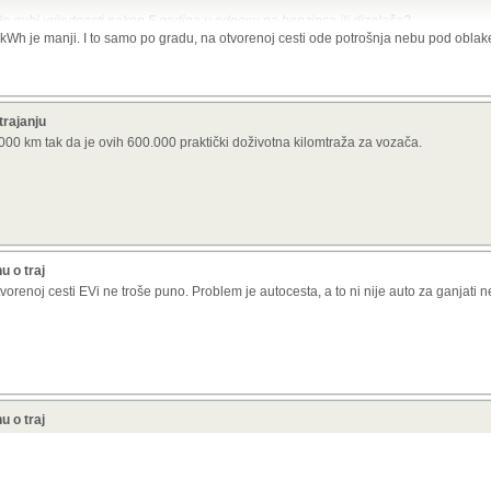
ilo gubi vrijednosti nakon 5 godina u odnosu na benzinca ili dizelaša?
kWh je manji. I to samo po gradu, na otvorenoj cesti ode potrošnja nebu pod oblak
g slični kilometri za 9500E
n nov 2021. g. u Hrvatskoj i redovito održavan u ovlaštenom servisu. Prešao je ok
arancija na vozilo do 11.2026., garancija na bateriju do 6.10.2029. ili 160000km.
St
trajanju
m zimi i 180km ljeti.
Automatik, troši oko 2,8 EUR/100km ako se puni doma, mon
00 km tak da je ovih 600.000 praktički doživotna kilomtraža za vozača.
jena.
ju od 21kWh...baterija nova takva za solare dođe 5000E...samo ovih 120--180km dom
 strujnim pumpama onda isplativost po kilometru gubi smisao...jedino kučno punje
ada dobijemo recimo za twingo bateriju koja uz istu masu i volumen udvostruči kapa
dekala...do tada skup šport
u o traj
orenoj cesti EVi ne troše puno. Problem je autocesta, a to ni nije auto za ganjati 
j ga budes mogao kupit iza 12-15 k€, twingo je igracka prema njemu, domet ovisno
unkcionalan
u o traj