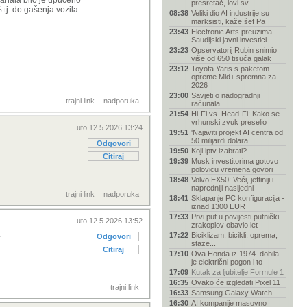
 kanala bilo je upućeno
presretač, lovi sv
 tj. do gašenja vozila.
08:38
Veliki dio AI industrije su
marksisti, kaže šef Pa
23:43
Electronic Arts preuzima
Saudijski javni investici
23:23
Opservatorij Rubin snimio
više od 650 tisuća galak
23:12
Toyota Yaris s paketom
opreme Mid+ spremna za
2026
23:00
Savjeti o nadogradnji
trajni link
nadporuka
računala
21:54
Hi-Fi vs. Head-Fi: Kako se
vrhunski zvuk preselio
uto 12.5.2026 13:24
19:51
'Najaviti projekt AI centra od
50 milijardi dolara
Odgovori
19:50
Koji iptv izabrati?
Citiraj
19:39
Musk investitorima gotovo
polovicu vremena govori
18:48
Volvo EX50: Veći, jeftiniji i
napredniji nasljedni
trajni link
nadporuka
18:41
Sklapanje PC konfiguracija -
iznad 1300 EUR
17:33
Prvi put u povijesti putnički
uto 12.5.2026 13:52
zrakoplov obavio let
.
17:22
Biciklizam, bicikli, oprema,
Odgovori
staze...
Citiraj
17:10
Ova Honda iz 1974. dobila
je električni pogon i to
17:09
Kutak za ljubitelje Formule 1
16:35
Ovako će izgledati Pixel 11
trajni link
16:33
Samsung Galaxy Watch
16:30
AI kompanije masovno