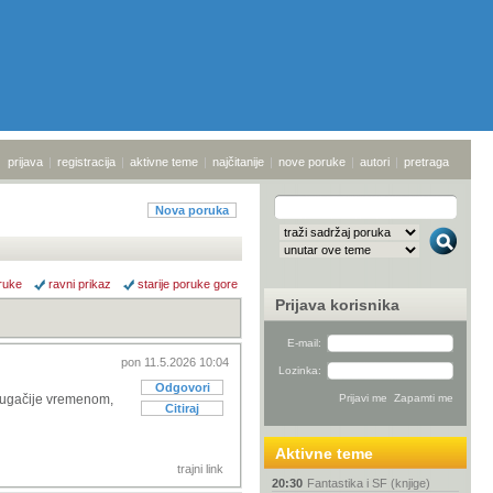
prijava
|
registracija
|
aktivne teme
|
najčitanije
|
nove poruke
|
autori
|
pretraga
Nova poruka
ruke
ravni prikaz
starije poruke gore
Prijava korisnika
E-mail:
pon 11.5.2026 10:04
Lozinka:
Odgovori
 drugačije vremenom,
Citiraj
Aktivne teme
trajni link
20:30
Fantastika i SF (knjige)