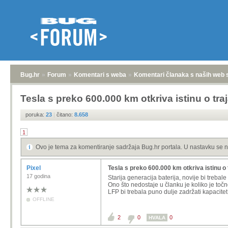
Bug.hr
»
Forum
»
Komentari s weba
»
Komentari članaka s naših web 
Tesla s preko 600.000 km otkriva istinu o tra
poruka:
23
|
čitano:
8.658
1
Ovo je tema za komentiranje sadržaja Bug.hr portala. U nastavku se n
Pixel
Tesla s preko 600.000 km otkriva istinu o 
17 godina
Starija generacija baterija, novije bi trebale b
Ono što nedostaje u članku je koliko je točn
LFP bi trebala puno dulje zadržati kapacit
OFFLINE
2
0
0
HVALA