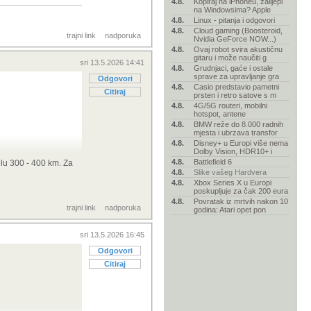
4.8.
Kopiraj na iPhoneu, zalijepi
na Windowsima? Apple
4.8.
Linux - pitanja i odgovori
4.8.
Cloud gaming (Boosteroid,
trajni link
nadporuka
Nvidia GeForce NOW...)
4.8.
Ovaj robot svira akustičnu
gitaru i može naučiti g
sri 13.5.2026 14:41
4.8.
Grudnjaci, gaće i ostale
sprave za upravljanje gra
Odgovori
4.8.
Casio predstavio pametni
Citiraj
prsten i retro satove s m
4.8.
4G/5G routeri, mobilni
hotspot, antene
4.8.
BMW reže do 8.000 radnih
mjesta i ubrzava transfor
4.8.
Disney+ u Europi više nema
Dolby Vision, HDR10+ i
4.8.
Battlefield 6
lu 300 - 400 km. Za
4.8.
Slike vašeg Hardvera
, registriran do
4.8.
Xbox Series X u Europi
baterijom je oko
poskupljuje za čak 200 eura
ez zamjena.
4.8.
Povratak iz mrtvih nakon 10
trajni link
nadporuka
godina: Atari opet pon
 oči...ako se
u
sri 13.5.2026 16:45
.onda je to početak
Odgovori
Citiraj