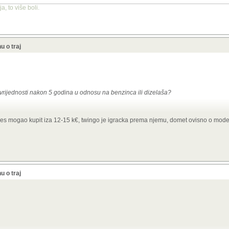
, to više boli.
u o traj
i vrijednosti nakon 5 godina u odnosu na benzinca ili dizelaša?
i kilometri za 9500E
des mogao kupit iza 12-15 k€, twingo je igracka prema njemu, domet ovisno o mode
21. g. u Hrvatskoj i redovito održavan u ovlaštenom servisu. Prešao je oko 54000km
11.2026., garancija na bateriju do 6.10.2029. ili 160000km.
Stvarni doseg s punom 
, troši oko 2,8 EUR/100km ako se puni doma, monofazni AC punjač ide uz auto. B
kWh...baterija nova takva za solare dođe 5000E...samo ovih 120--180km dometa bode
da isplativost po kilometru gubi smisao...jedino kučno punjenje opravdava cijen
u o traj
ijemo recimo za twingo bateriju koja uz istu masu i volumen udvostruči kapacitet..
up šport