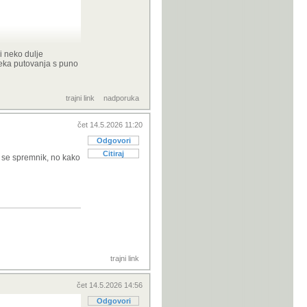
i neko dulje
aleka putovanja s puno
trajni link
nadporuka
 je oko
čet 14.5.2026 11:20
ili
Odgovori
Citiraj
e se spremnik, no kako
0km dometa
 kučno
ruči
 ovisno o
trajni link
d oblake
čet 14.5.2026 14:56
Odgovori