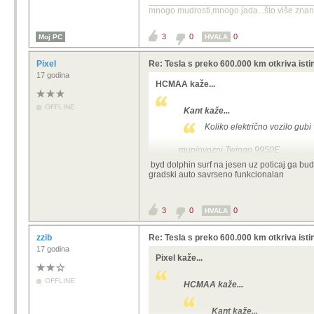
mnogo mudrosti,mnogo jada...što više znanja
3
0
0
Moj PC
HVALA
Pixel
Re: Tesla s preko 600.000 km otkriva istin
17 godina
HCMAA kaže...
OFFLINE
Kant kaže...
Koliko električno vozilo gub
munjovozni Twingo 9950E
ima još dva oglasa ispodo vog sličn
byd dolphin surf na jesen uz poticaj ga bu
gradski auto savrseno funkcionalan
Prodajem mali strujić kupljen nov 20
31.10.2025. Garancija na vozilo do 
120km zimi i 180km ljeti.
Automatik
3
0
0
HVALA
stariji modeli imaju bateriju od 21
nadopunjava na strujnim pumpama on
zzib
Re: Tesla s preko 600.000 km otkriva istin
jednostavno..onog trenutka kada dob
17 godina
Pixel kaže...
kraja dinosaur prdekala...do tada sk
OFFLINE
HCMAA kaže...
Kant kaže...