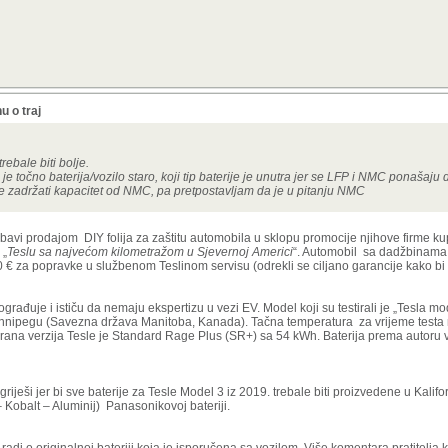
u o traj
trebale biti bolje.
je točno baterija/vozilo staro, koji tip baterije je unutra jer se LFP i NMC ponašaju
e zadržati kapacitet od NMC, pa pretpostavljam da je u pitanju NMC
 bavi prodajom DIY folija za zaštitu automobila u sklopu promocije njihove firme ku
 „
Teslu sa najvećom kilometražom u Sjevernoj Americi
“. Automobil sa dadžbinama
€ za popravke u službenom Teslinom servisu (odrekli se ciljano garancije kako bi 
 ograđuje i ističu da nemaju ekspertizu u vezi EV. Model koji su testirali je „Tesla mo
innipegu (Savezna država Manitoba, Kanada). Tačna temperatura za vrijeme testa n
tirana verzija Tesle je Standard Rage Plus (SR+) sa 54 kWh. Baterija prema autoru 
iješi jer bi sve baterije za Tesle Model 3 iz 2019. trebale biti proizvedene u Kalifor
– Kobalt – Aluminij) Panasonikovoj bateriji.