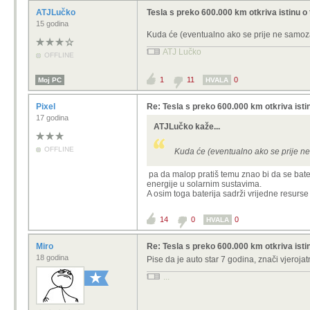
ATJLučko
Tesla s preko 600.000 km otkriva istinu o 
15 godina
Kuda će (eventualno ako se prije ne samozap
ATJ Lučko
OFFLINE
1
11
0
Moj PC
HVALA
Pixel
Re: Tesla s preko 600.000 km otkriva istin
17 godina
ATJLučko kaže...
OFFLINE
Kuda će (eventualno ako se prije ne
pa da malop pratiš temu znao bi da se bateri
energije u solarnim sustavima.
A osim toga baterija sadrži vrijedne resurse 
14
0
0
HVALA
Miro
Re: Tesla s preko 600.000 km otkriva istin
18 godina
Pise da je auto star 7 godina, znači vjeroj
...