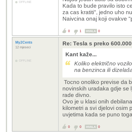
150kmh u par nav
OFFLINE
Kada to bude pravilo isto ce 
za cas kratiti", jedno uho n
Naivcina onaj koji ovakve 
Toliko je baterije preost
0
1
0
HVALA
My2Cents
Re: Tesla s preko 600.000 
12 mjeseci
Kant kaže...
OFFLINE
Koliko električno vozi
na benzinca ili dizelaš
Tocno onoliko previse da bi
novinskih uradaka gdje se lj
rade divno.
Ovo je u klasi onih debilan
kilometri a svi djelovi osim 
uvjetima kada se puno toga
0
0
0
HVALA