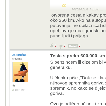
kapacitet...onda j
tada skup šport
HCMAA kaže...
otvorena cesta nikakav pro
byd dolphin surf na je
oko 250 km. Ako na autoput 
Kant kaže...
15 k€, twingo je igra
putovanje, ne obilaznica) i
300 - 400 km. Za grad
Koliko el
opet, ovo je mali gradski au
5 godina
puno ljudi i prtljaga
munjovozni 
0
0
0
HVALA
ima još dva o
9500E
Zaporožac
Tesla s preko 600.000 km o
5 godina
S benzincem ili dizelom bi 
Prodajem mali
generalku.
Hrvatskoj i r
Prešao je oko
U članku piše ;"Dok se klas
Garancija na 
njihovog spremnika goriva 
bateriju do 6
spremnik, no kako se dijelo
s punom bat
OFFLINE
goriva.
ljeti.
Automati
puni doma, m
Ovo je odličan učinak i za ba
zamjena.