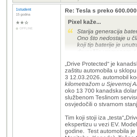
1student
Re: Tesla s preko 600.000 
15 godina
Pixel kaže...
OFFLINE
Starija generacija bateri
Ono što nedostaje u čla
koji tip baterije je un
drugačije vremenom, LF
od NMC, pa pretpostav
„Drive Protected“ je kanads
zaštitu automobila u sklopu
3 12.03.2026. automobil kog
kilometražom u Sjevernoj A
oko 13 700 kanadska dolara
službenom Teslinom servisu 
osvjedočili o stvarnom stan
Tim koji stoji iza „testa“„Dr
ekspertizu u vezi EV. Model k
godine. Test automobila je