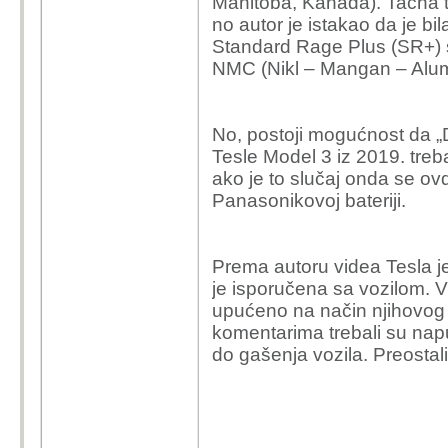
Manitoba, Kanada). Tačna t
no autor je istakao da je bila
Standard Rage Plus (SR+) s
NMC (Nikl – Mangan – Alumi
No, postoji mogućnost da „Dr
Tesle Model 3 iz 2019. treba
ako je to slučaj onda se ovd
Panasonikovoj bateriji.
Prema autoru videa Tesla je 
je isporučena sa vozilom. Vi
upućeno na način njihovog t
komentarima trebali su napun
do gašenja vozila. Preostali