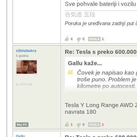
Sve pohvale bateriji i vozil
stariji modeli
合気道 五段
takva za sol
Poruka je uređivana zadnji put 
-180km domet
strujnim pump
smisao...jedi
4
0
1
HVALA
slitinabakra
Re: Tesla s preko 600.000 
jednostavno.
6 godina
za twingo bat
Gallu kaže...
udvostruči ka
Čovek je napisao kao g
dinosaur prde
troše puno. Problem je 
byd dolphin surf 
OFFLINE
kilometre po autocesti.
iza 12-15 k€, twi
o modelu 300 - 40
Tesla Y Long Range AWD Z
funkcionalan
navrata 180
300 km je realni domet
1
0
1
Moj PC
HVALA
samo po gradu, na otv
Gallu