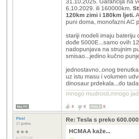
31.10.2025. Garancija na vo
6.10.2029. ili 160000km.
St
120km zimi i 180km ljeti.
A
puni doma, monofazni AC p
stariji modeli imaju baterij
dođe 5000E...samo ovih 12
nadopunjava na strujnim pu
smisao...jedino kučno punj
jednostavno..onog trenutka
uz istu masu i volumen udvo
dinosaur prdekala...do tada
mnogo mudrosti,mnogo jada..
3
0
0
Moj PC
HVALA
Pixel
Re: Tesla s preko 600.000 
17 godina
HCMAA kaže...
OFFLINE