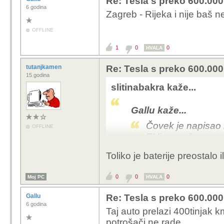
Re: Tesla s preko 600.000 
6 godina
Zagreb - Rijeka i nije baš 
OFFLINE
1
0
0
HVALA
tutanjkamen
Re: Tesla s preko 600.000 
15 godina
slitinabakra kaže...
Gallu kaže...
Čovek je napisao k
OFFLINE
EVi ne troše puno.
za ganjati neke ki
Toliko je baterije preostalo il
0
0
0
Moj PC
Tesla Y Long Range A
HVALA
150kmh u par navrata
Gallu
Re: Tesla s preko 600.000 
6 godina
Taj auto prelazi 400tinjak k
potrošači ne rade.