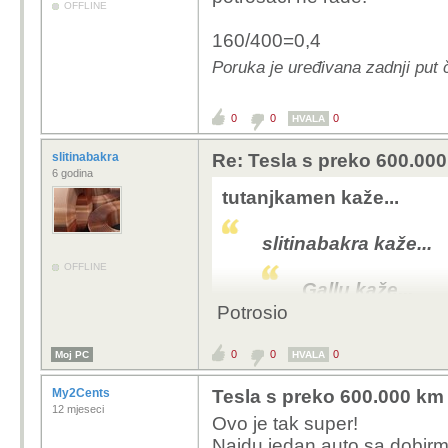
OFFLINE
160/400=0,4
Poruka je uređivana zadnji put 
0
0
0
HVALA
slitinabakra
Re: Tesla s preko 600.000 
6 godina
tutanjkamen kaže...
slitinabakra kaže...
OFFLINE
Gallu kaže...
Potrosio
Čovek je napi
cesti EVi ne 
0
0
0
Moj PC
HVALA
ni nije auto z
My2Cents
Tesla s preko 600.000 km o
12 mjeseci
Ovo je tak super!
Tesla Y Long Ran
Najdu jedan auto sa dobirm 