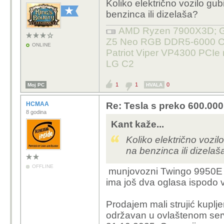
Koliko električno vozilo gu
benzinca ili dizelaša?
AMD Ryzen 7900X3D; Gig
Z5 Neo RGB DDR5-6000 C3
ONLINE
Patriot Viper VP4300 PCIe
LG C2
1
1
0
Moj PC
HVALA
HCMAA
Re: Tesla s preko 600.000 
8 godina
Kant kaže...
Koliko električno vozi
na benzinca ili dizelaš
OFFLINE
munjovozni Twingo 9950E
ima još dva oglasa ispodo v
Prodajem mali strujić kuplje
održavan u ovlaštenom serv