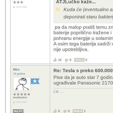
ATJLučko kaže...
OFFLINE
Kuda će (eventualno ak
deponirati staru bakter
pa da malop pratiš temu zna
baterije poprilično tražene 
pohranu energije u solarni
A osim toga baterija sadrži 
nije upotrebljiva.
14
0
0
HVALA
Miro
Re: Tesla s preko 600.000 
18 godina
Pise da je auto star 7 godi
ugrađivale Panasonic 2170 
...
moderator
OFFLINE
6
0
1
Moj PC
HVALA