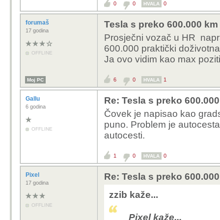
0
0
0
HVALA
munjovozni Twin
ima još dva oglasa
jednostavno..onog tre
forumaš
Tesla s preko 600.000 km o
bateriju koja uz istu m
17 godina
Prosječni vozač u HR napra
Prodajem mali stru
to početak kraja dinos
600.000 praktički doživotna
redovito održavan
OFFLINE
Ja ovo vidim kao max pozit
54000km, registri
11.2026., garancij
6
0
1
Moj PC
HVALA
Stvarni doseg s 
180km ljeti.
Autom
Gallu
Re: Tesla s preko 600.000 
puni doma, monofa
6 godina
Čovek je napisao kao gradsk
zamjena.
puno. Problem je autocesta, 
OFFLINE
autocesti.
stariji modeli ima
za solare dođe 5
1
0
0
bode oči...ako s
HVALA
isplativost po kil
Pixel
Re: Tesla s preko 600.000 
opravdava cijenu
17 godina
zzib kaže...
jednostavno..onog
OFFLINE
twingo bateriju ko
Pixel kaže...