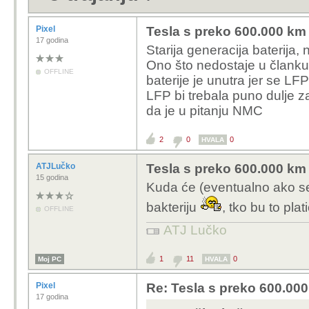
Pixel
Tesla s preko 600.000 km o
17 godina
Starija generacija baterija, n
Ono što nedostaje u članku je
OFFLINE
baterije je unutra jer se 
LFP bi trebala puno dulje z
da je u pitanju NMC
2
0
0
HVALA
ATJLučko
Tesla s preko 600.000 km o
15 godina
Kuda će (eventualno ako se 
bakteriju
, tko bu to plat
OFFLINE
ATJ Lučko
1
11
0
Moj PC
HVALA
Pixel
Re: Tesla s preko 600.000 
17 godina