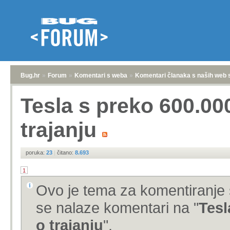
Bug.hr
»
Forum
»
Komentari s weba
»
Komentari članaka s naših web 
Tesla s preko 600.000
trajanju
poruka:
23
|
čitano:
8.693
1
Ovo je tema za komentiranje 
se nalaze komentari na "
Tesl
o trajanju
".