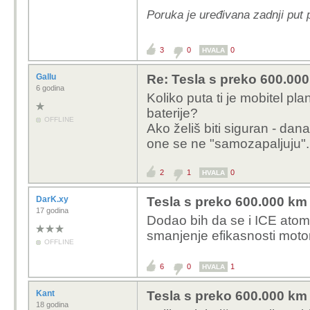
Poruka je uređivana zadnji put 
3
0
0
HVALA
Gallu
Re: Tesla s preko 600.000 
6 godina
Koliko puta ti je mobitel p
baterije?
OFFLINE
Ako želiš biti siguran - dana
one se ne "samozapaljuju".
2
1
0
HVALA
DarK.xy
Tesla s preko 600.000 km o
17 godina
Dodao bih da se i ICE ato
smanjenje efikasnosti motor
OFFLINE
6
0
1
HVALA
Kant
Tesla s preko 600.000 km o
18 godina