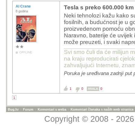
Al Crane
Tesla s preko 600.000 km o
8 godina
Neki tehnolozi kažu kako su 
fosilnih, a budućnost je u g
proizvedenom pomoću obnovl
Naravno, baterije će uvijek 
može preuzeti, i svaki nap
Svi smo čuli da će milijun m
OFFLINE
na kraju reproducirati cje
zahvaljujući Internetu, znam
Poruka je uređivana zadnji put 
1
0
0
HVALA
1
Bug.hr
»
Forum
»
Komentari s weba
»
Komentari članaka s naših web stranica
Copyright © 2008 - 2026 