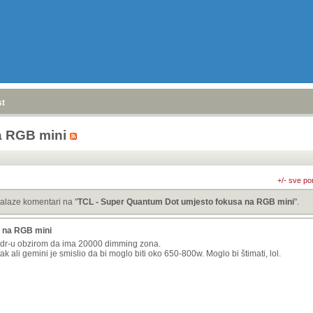
stranica
»
a RGB mini
+/- sve po
alaze komentari na "
TCL - Super Quantum Dot umjesto fokusa na RGB mini
".
 na RGB mini
 hdr-u obzirom da ima 20000 dimming zona.
ak ali gemini je smislio da bi moglo biti oko 650-800w. Moglo bi štimati, lol.