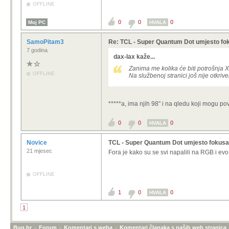
OFFLINE
0
0
0
Moj PC
HVALA
SamoPitam3
Re: TCL - Super Quantum Dot umjesto f
7 godina
dax-lax kaže...
Zanima me kolika će biti potrošnja
OFFLINE
Na službenoj stranici još nije otkriv
*****a, ima njih 98" i na qledu koji mogu 
0
0
0
HVALA
Novice
TCL - Super Quantum Dot umjesto fokusa
21 mjesec
Fora je kako su se svi napalili na RGB i evo
OFFLINE
1
0
0
HVALA
1
Bug.hr
»
Forum
»
Komentari s weba
»
Komentari članaka s naših web stranica