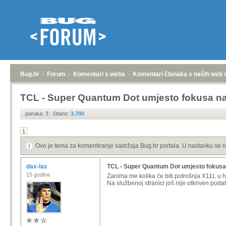
Bug.hr
»
Forum
»
Komentari s weba
»
Komentari članaka s naših web 
TCL - Super Quantum Dot umjesto fokusa n
poruka:
3
|
čitano:
3.700
1
Ovo je tema za komentiranje sadržaja Bug.hr portala. U nastavku se n
dax-lax
TCL - Super Quantum Dot umjesto fokusa
15 godina
Zanima me kolika će biti potrošnja X11L u
Na službenoj stranici još nije otkriven podat