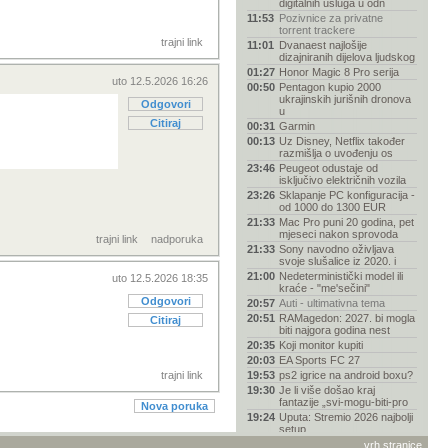
digitalnih usluga u odn
11:53
Pozivnice za privatne
torrent trackere
trajni link
11:01
Dvanaest najlošije
dizajniranih dijelova ljudskog
01:27
Honor Magic 8 Pro serija
uto 12.5.2026 16:26
00:50
Pentagon kupio 2000
ukrajinskih jurišnih dronova
Odgovori
u
Citiraj
00:31
Garmin
00:13
Uz Disney, Netflix također
razmišlja o uvođenju os
23:46
Peugeot odustaje od
isključivo električnih vozila
23:26
Sklapanje PC konfiguracija -
od 1000 do 1300 EUR
21:33
Mac Pro puni 20 godina, pet
mjeseci nakon sprovoda
trajni link
nadporuka
21:33
Sony navodno oživljava
svoje slušalice iz 2020. i
21:00
Nedeterministički model ili
uto 12.5.2026 18:35
kraće - "me'sečini"
Odgovori
20:57
Auti - ultimativna tema
20:51
RAMagedon: 2027. bi mogla
Citiraj
biti najgora godina nest
20:35
Koji monitor kupiti
20:03
EA Sports FC 27
trajni link
19:53
ps2 igrice na android boxu?
19:30
Je li više došao kraj
fantazije „svi-mogu-biti-pro
Nova poruka
19:24
Uputa: Stremio 2026 najbolji
setup
18:30
Najbolji audio player
vrh stranice