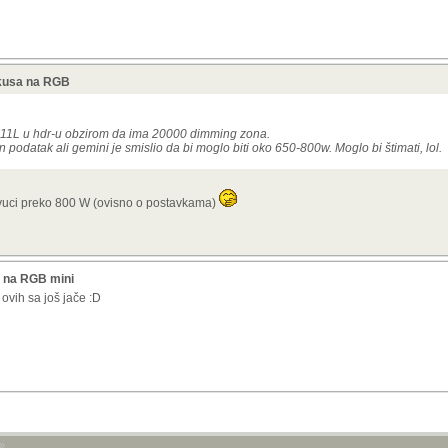
okusa na RGB
 X11L u hdr-u obzirom da ima 20000 dimming zona.
en podatak ali gemini je smislio da bi moglo biti oko 650-800w. Moglo bi štimati, lol.
povuci preko 800 W (ovisno o postavkama)
 na RGB mini
 ovih sa još jače :D
»