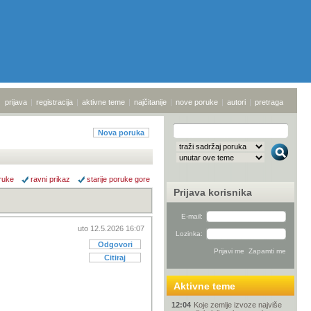
prijava
|
registracija
|
aktivne teme
|
najčitanije
|
nove poruke
|
autori
|
pretraga
Nova poruka
ruke
ravni prikaz
starije poruke gore
Prijava korisnika
E-mail:
uto 12.5.2026 16:07
Lozinka:
Odgovori
Citiraj
Aktivne teme
12:04
Koje zemlje izvoze najviše