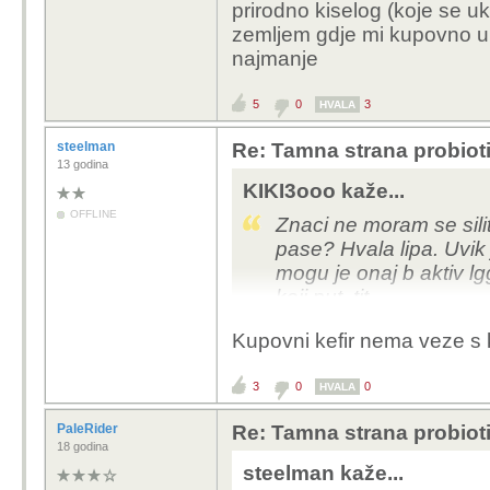
prirodno kiselog (koje se uk
zemljem gdje mi kupovno un
najmanje
5
0
3
HVALA
steelman
Re: Tamna strana probiot
13 godina
KIKI3ooo kaže...
OFFLINE
Znaci ne moram se silit
pase? Hvala lipa. Uvik 
mogu je onaj b aktiv l
koji put, tjt.
Kupovni kefir nema veze s 
3
0
0
HVALA
PaleRider
Re: Tamna strana probiot
18 godina
steelman kaže...