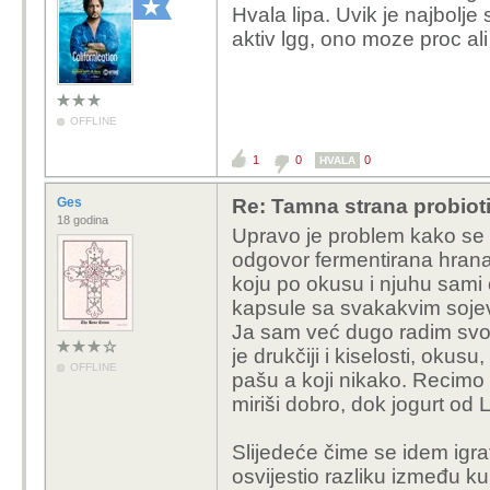
Hvala lipa. Uvik je najbolje
aktiv lgg, ono moze proc ali 
OFFLINE
1
0
0
HVALA
Ges
Re: Tamna strana probiot
18 godina
Upravo je problem kako se 
odgovor fermentirana hrana 
koju po okusu i njuhu sami 
kapsule sa svakakvim sojev
Ja sam već dugo radim svoje
je drukčiji i kiselosti, okusu
OFFLINE
pašu a koji nikako. Recimo 
miriši dobro, dok jogurt od L
Slijedeće čime se idem igra
osvijestio razliku između ku