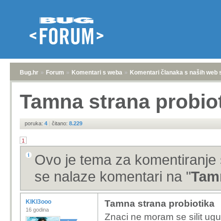
Bug.hr
»
Forum
»
Komentari s weba
»
Komentari članaka s naših web 
Tamna strana probio
poruka:
4
|
čitano:
8.229
1
Ovo je tema za komentiranje 
se nalaze komentari na "
Tamn
KIKI3ooo
Tamna strana probiotika
16 godina
Znaci ne moram se silit ugu