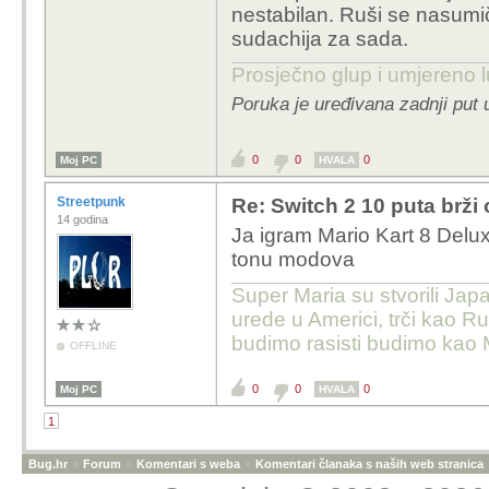
nestabilan. Ruši se nasumič
A igre za Switch 2 izgl
sudachija za sada.
90 dolara za fizičku ver
Prosječno glup i umjereno l
Poruka je uređivana zadnji put 
0
0
0
Moj PC
HVALA
Streetpunk
Re: Switch 2 10 puta brž
14 godina
Ja igram Mario Kart 8 De
tonu modova
Super Maria su stvorili Jap
urede u Americi, trči kao Ru
budimo rasisti budimo kao 
OFFLINE
0
0
0
Moj PC
HVALA
1
Bug.hr
»
Forum
»
Komentari s weba
»
Komentari članaka s naših web stranica