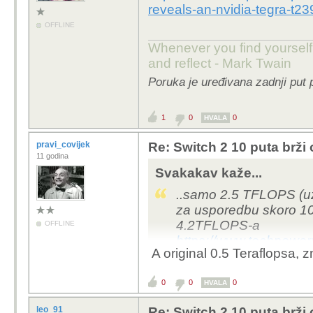
reveals-an-nvidia-tegra-t2
OFFLINE
Whenever you find yourself o
and reflect - Mark Twain
Poruka je uređivana zadnji put
1
0
0
HVALA
pravi_covijek
Re: Switch 2 10 puta brž
11 godina
Svakakav kaže...
..samo 2.5 TFLOPS (u
za usporedbu skoro 10
4.2TFLOPS-a
OFFLINE
https://www.techpower
A original
0.5 Teraflopsa, z
leak-reveals-an-nvidia
cp=2
0
0
0
HVALA
leo_91
Re: Switch 2 10 puta brž