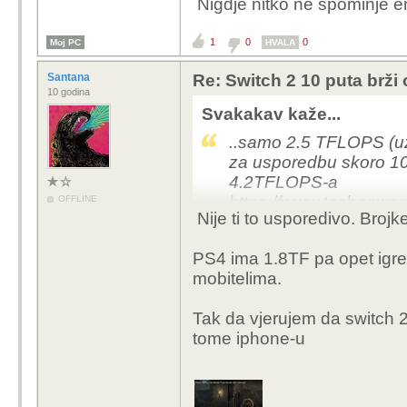
Nigdje nitko ne spominje e
Emulatori Nintendo kon
1
0
0
Moj PC
uspjeh kojim je Ninten
HVALA
emulatora. Ako netko p
Santana
Re: Switch 2 10 puta brž
im odmah zaprijetiti. N
10 godina
sigurni da će netko ra
Svakakav kaže...
..samo 2.5 TFLOPS (u
za usporedbu skoro 10
4.2TFLOPS-a
https://www.techpower
OFFLINE
Nije ti to usporedivo. Brojk
leak-reveals-an-nvidia
cp=2
PS4 ima 1.8TF pa opet igre 
mobitelima.
Tak da vjerujem da switch 2
tome iphone-u