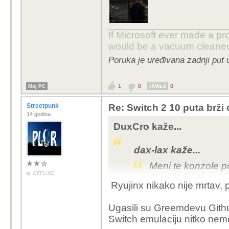
If Microsoft ever made a pr
would be a vacuum cleaner
Poruka je uređivana zadnji put 
1
0
0
Moj PC
HVALA
Streetpunk
Re: Switch 2 10 puta brž
14 godina
DuxCro kaže...
dax-lax kaže...
Meni te konzole po
OFFLINE
Ova djeluje kao d
Ryujinx nikako nije mrtav, 
Emulatori Nintendo kon
Ugasili su Greemdevu Githu
uspjeh kojim je Ninten
Switch emulaciju nitko nemo
emulatora. Ako netko p