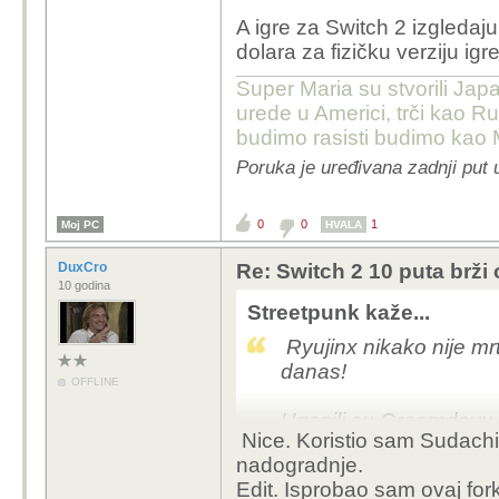
im odmah zaprijetiti. N
A igre za Switch 2 izgledaj
sigurni da će netko ra
dolara za fizičku verziju igr
Super Maria su stvorili Jap
urede u Americi, trči kao Ru
budimo rasisti budimo kao 
Poruka je uređivana zadnji put 
0
0
1
Moj PC
HVALA
DuxCro
Re: Switch 2 10 puta brž
10 godina
Streetpunk kaže...
Ryujinx nikako nije mrt
danas!
OFFLINE
Ugasili su Greemdevu 
Nice. Koristio sam Sudachi
emulatora, Switch emul
nadogradnje.
Source!
Edit. Isprobao sam ovaj fork