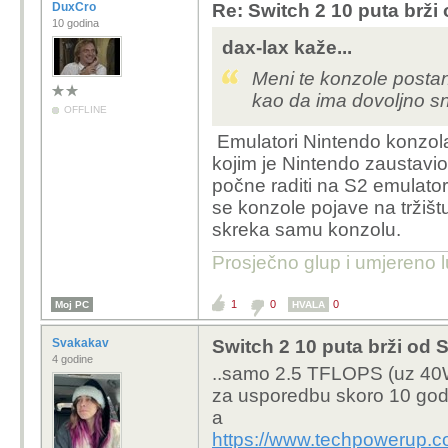
DuxCro
Re: Switch 2 10 puta brž
10 godina
dax-lax kaže...
Meni te konzole postan
kao da ima dovoljno s
OFFLINE
Emulatori Nintendo konzola
kojim je Nintendo zaustavio
počne raditi na S2 emulator
se konzole pojave na tržištu
skreka samu konzolu.
Prosječno glup i umjereno l
1
0
0
Moj PC
HVALA
Svakakav
Switch 2 10 puta brži od
4 godine
..samo 2.5 TFLOPS (uz 40
za usporedbu skoro 10 god
a
https://www.techpowerup.c