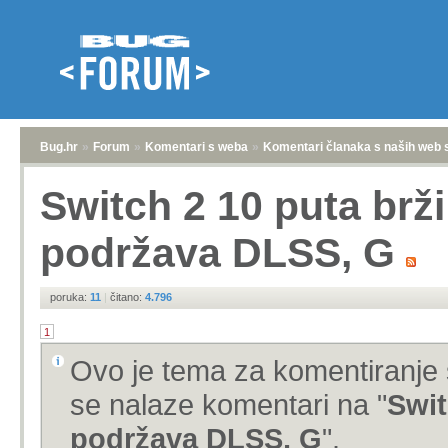
Bug.hr
»
Forum
»
Komentari s weba
»
Komentari članaka s naših web 
Switch 2 10 puta brž
podržava DLSS, G
poruka:
11
|
čitano:
4.796
1
Ovo je tema za komentiranje 
se nalaze komentari na "
Swit
podržava DLSS, G
".