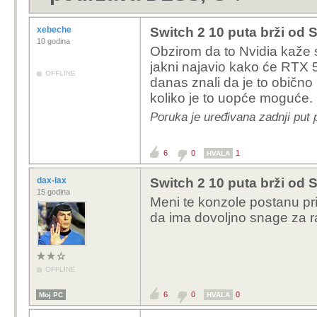
xebeche
Switch 2 10 puta brži od
10 godina
Obzirom da to Nvidia kaže 
jakni najavio kako će RTX 
OFFLINE
danas znali da je to obično 
koliko je to uopće moguće.
Poruka je uređivana zadnji put
6
0
1
HVALA
dax-lax
Switch 2 10 puta brži od
15 godina
Meni te konzole postanu pri
da ima dovoljno snage za r
OFFLINE
6
0
0
Moj PC
HVALA