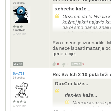
16 godina
xebeche kaže...
Obzirom da to Nvidia 
kožnoj jakni najavio k
da bi smo danas znali 
neaktivan
daleko od istine kolik
OFFLINE
Evo i mene je iznenadilo. Mi
da nece ispasti mazanje oc
generacije.
0
0
0
Moj PC
HVALA
Solo761
Re: Switch 2 10 puta brž
18 godina
DuxCro kaže...
dax-lax kaže...
Meni te konzole po
OFFLINE
Ova djeluje kao d