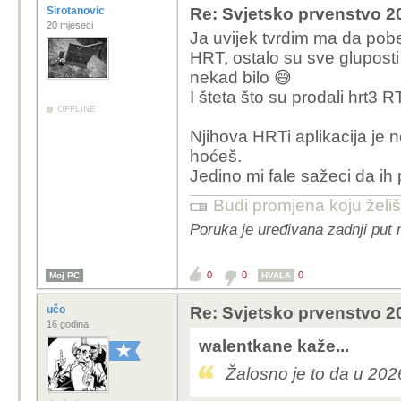
Sirotanovic
Re: Svjetsko prvenstvo 2
20 mjeseci
Ja uvijek tvrdim ma da pob
HRT, ostalo su sve gluposti 
nekad bilo 😅
I šteta što su prodali hrt3 R
OFFLINE
Njihova HRTi aplikacija je 
hoćeš.
Jedino mi fale sažeci da ih 
Budi promjena koju želiš 
Poruka je uređivana zadnji put 
0
0
0
Moj PC
HVALA
učo
Re: Svjetsko prvenstvo 2
16 godina
walentkane kaže...
Žalosno je to da u 20