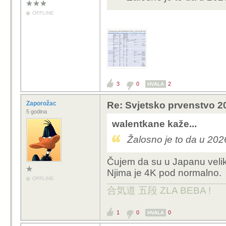
OFFLINE
3
0
2
HVALA
Zaporožac
Re: Svjetsko prvenstvo 2
5 godina
walentkane kaže...
Žalosno je to da u 20
Čujem da su u Japanu velik
Njima je 4K pod normalno.
OFFLINE
合気道 五段 ZLA BEBA !
1
0
0
HVALA