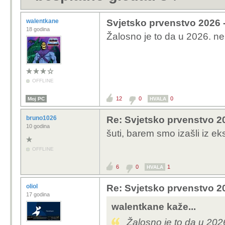
walentkane
Svjetsko prvenstvo 2026 -
18 godina
Žalosno je to da u 2026. n
OFFLINE
12
0
0
Moj PC
HVALA
bruno1026
Re: Svjetsko prvenstvo 2
10 godina
šuti, barem smo izašli iz e
OFFLINE
6
0
1
HVALA
oliol
Re: Svjetsko prvenstvo 2
17 godina
walentkane kaže...
Žalosno je to da u 20