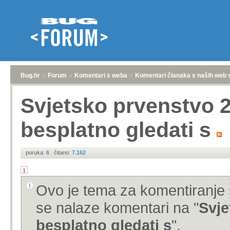
Bug.hr
»
Forum
»
Komentari s weba
»
Komentari članaka s naših web 
Svjetsko prvenstvo 2
besplatno gledati s
poruka:
6
|
čitano:
7.162
1
Ovo je tema za komentiranje 
se nalaze komentari na "
Svje
besplatno gledati s
".