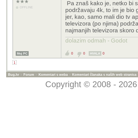
Pa znaš kako je, netko bi si
OFFLINE
podržavaju 4k, to im je bio 
jer, kao, samo mali dio tv 
televizora (po njima) podrž
najmanjih televizora skoro d
dolazim odmah - Godot
0
0
0
Moj PC
HVALA
1
Bug.hr
»
Forum
»
Komentari s weba
»
Komentari članaka s naših web stranica
Copyright © 2008 - 2026 