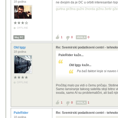
18 godina
ne dvojim da je DC u orbiti interesantan top
gurtna giržtna gužni žnorda gižnu žertir g
OFFLINE
1
0
0
Moj PC
HVALA
Old Iggy
Re: Svemirski podatkovni centri - tehnol
18 godina
PaleRider kaže...
Old Iggy kaže...
Pa baš faktori koje si naveo
OFFLINE
Napajanje nije problem. Dapače, man
Pročitaj malo pa vidi o čemu pričaju. Stotine
paneli koji se koriste u svemiru su ef
Samo lansiranje takvog satelita stoji bitno 
(tipa 100 MW) se možda neće koristiti 
svuda, samo AI su problematični, ali baš nji
ne uključuje metalne panele za hlađ
ali nisu nerješivi. Ako pare nisu pro
rade na većim temperaturama (do ~1
1
0
1
HVALA
nova tehnologija hlađenja[1] koja z
PaleRider
Re: Svemirski podatkovni centri - tehnol
Da dodam, podatkovni centri manje sna
skoro. U Kini postoji plan za 1 GW c
18 godina