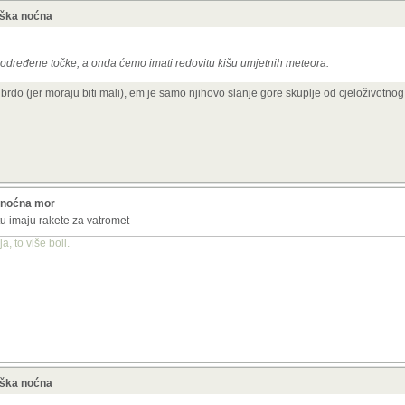
oška noćna
o određene točke, a onda ćemo imati redovitu kišu umjetnih meteora.
rdo (jer moraju biti mali), em je samo njihovo slanje gore skuplje od cjeloživotnog 
a noćna mor
artu imaju rakete za vatromet
, to više boli.
oška noćna