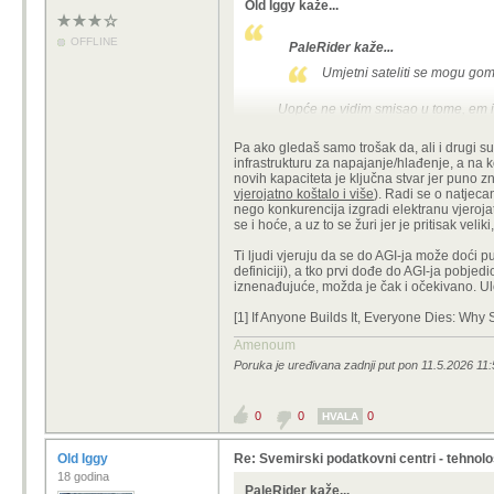
Old Iggy kaže...
OFFLINE
PaleRider kaže...
Umjetni sateliti se mogu gom
Uopće ne vidim smisao u tome, em ih 
zemlji.
Pa ako gledaš samo trošak da, ali i drugi su 
infrastrukturu za napajanje/hlađenje, a na 
novih kapaciteta je ključna stvar jer puno zna
vjerojatno koštalo i više
). Radi se o natjeca
nego konkurencija izgradi elektranu vjerojat
se i hoće, a uz to se žuri jer je pritisak veli
Ti ljudi vjeruju da se do AGI-ja može doći p
definiciji), a tko prvi dođe do AGI-ja pobjedi
iznenađujuće, možda je čak i očekivano. Ulo
[1] If Anyone Builds It, Everyone Dies: Wh
Amenoum
Poruka je uređivana zadnji put pon 11.5.2026 11:
0
0
0
HVALA
Old Iggy
Re: Svemirski podatkovni centri - tehnol
18 godina
PaleRider kaže...