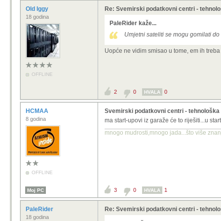
Old Iggy
Re: Svemirski podatkovni centri - tehnol
18 godina
PaleRider kaže...
Umjetni sateliti se mogu gomilati d
Uopće ne vidim smisao u tome, em ih treba b
OFFLINE
2
0
0
HVALA
HCMAA
Svemirski podatkovni centri - tehnološk
8 godina
ma start-upovi iz garaže će to riješiti...u st
mnogo mudrosti,mnogo jada...što više znanja
OFFLINE
3
0
1
Moj PC
HVALA
PaleRider
Re: Svemirski podatkovni centri - tehnol
18 godina