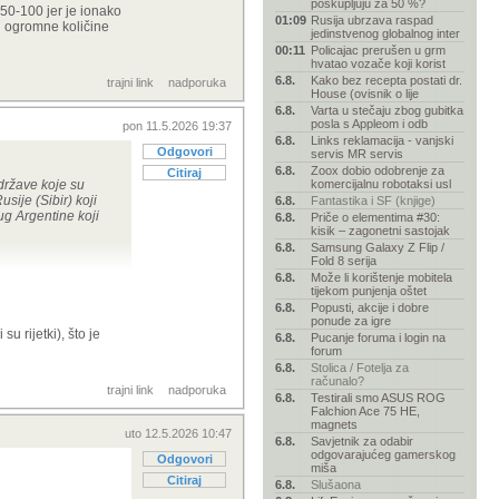
poskupljuju za 50 %?
(50-100 jer je ionako
01:09
Rusija ubrzava raspad
ju ogromne količine
jedinstvenog globalnog inter
ako uopće nemaš
00:11
Policajac prerušen u grm
 izgradnje. Kad
hvatao vozače koji korist
što onda može
6.8.
Kako bez recepta postati dr.
trajni link
nadporuka
 - možda i
House (ovisnik o lije
ranu vjerojatno
6.8.
Varta u stečaju zbog gubitka
uz to se žuri
posla s Appleom i odb
pon 11.5.2026 19:37
6.8.
Links reklamacija - vanjski
Odgovori
servis MR servis
6.8.
Zoox dobio odobrenje za
Citiraj
 cijenu lansiranja
 države koje su
komercijalnu robotaksi usl
u svijetu na još
sije (Sibir) koji
6.8.
Fantastika i SF (knjige)
jug Argentine koji
6.8.
Priče o elementima #30:
kisik – zagonetni sastojak
6.8.
Samsung Galaxy Z Flip /
Fold 8 serija
6.8.
Može li korištenje mobitela
tijekom punjenja oštet
ko malo (50-100 jer
6.8.
Popusti, akcije i dobre
roman (jer trebaju
ponude za igre
u rijetki), što je
6.8.
Pucanje foruma i login na
forum
6.8.
Stolica / Fotelja za
računalo?
trajni link
nadporuka
6.8.
Testirali smo ASUS ROG
Falchion Ace 75 HE,
magnets
uto 12.5.2026 10:47
6.8.
Savjetnik za odabir
odgovarajućeg gamerskog
Odgovori
miša
Citiraj
6.8.
Slušaona