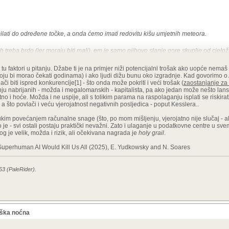
ilati do određene točke, a onda ćemo imati redovitu kišu umjetnih meteora.
treba brdo (jer moraju biti mali), em je samo njihovo slanje gore skuplje od cjelož
tu faktori u pitanju. Džabe ti je na primjer niži potencijalni trošak ako uopće nemaš 
koju bi morao čekati godinama) i ako ljudi dižu bunu oko izgradnje. Kad govorimo o A
či biti ispred konkurencije[1] - što onda može pokriti i veći trošak (
zaostanjanje za
nju nabrijanih - možda i megalomanskih - kapitalista, pa ako jedan može nešto lansi
no i hoće. Možda i ne uspije, ali s tolikim parama na raspolaganju isplati se riskira
ki, a što povlači i veću vjerojatnost negativnih posljedica - poput Kesslera..
ukim povećanjem računalne snage (što, po mom mišljenju, vjerojatno nije slučaj - ali
o je - svi ostali postaju praktički nevažni. Zato i ulaganje u podatkovne centre u svem
g je velik, možda i rizik, ali očekivana nagrada je
holy grail
.
y Superhuman AI Would Kill Us All (2025), E. Yudkowsky and N. Soares
53 (PaleRider).
oška noćna