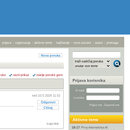
prijava
|
registracija
|
aktivne teme
|
najčitanije
|
nove poruke
|
autori
|
pretraga
Nova poruka
ruke
ravni prikaz
starije poruke gore
Prijava korisnika
E-mail:
ned 10.5.2026 11:52
Lozinka:
Odgovori
Citiraj
Aktivne teme
trajni link
18:17
Prva internetska AI