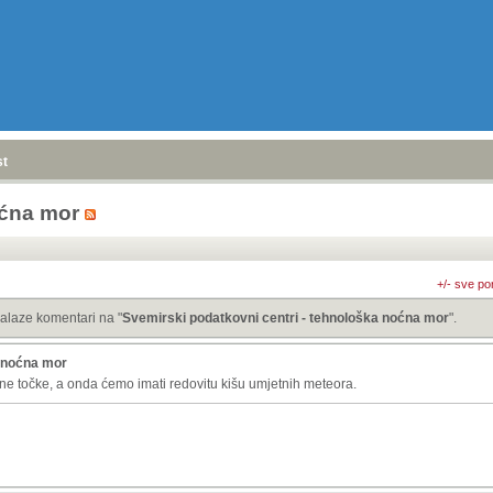
stranica
»
oćna mor
+/- sve po
alaze komentari na "
Svemirski podatkovni centri - tehnološka noćna mor
".
a noćna mor
ene točke, a onda ćemo imati redovitu kišu umjetnih meteora.