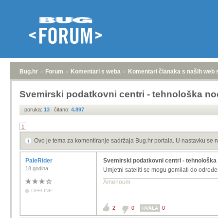
Bug.hr
»
Forum
»
Komentari s weba
»
Komentari članaka s naših web 
Svemirski podatkovni centri - tehnološka n
poruka:
13
|
čitano:
4.897
1
Ovo je tema za komentiranje sadržaja Bug.hr portala. U nastavku se n
PaleRider
Svemirski podatkovni centri - tehnološk
18 godina
Umjetni sateliti se mogu gomilati do određ
Amenoum
OFFLINE
2
0
0
HVALA