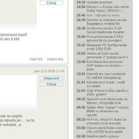
19:33
Youtube premium
Citiraj
16:56
Disney+ u Europi više nema
Dolby Vision, HDR10+ i
16:45
Auti - ultimativna tema
16:39
Destrier je unikatna verzija
Bugattijeva modela Bo
16:38
Društvena mreža Truth
Social legalizirala insajder
 lansiranja kupiš
15:56
Prva prezentacija GTA 6
još oko 8 kW
d cjeloživotnog
igrivosti bit će premijern
15:22
Sklapanje PC konfiguracija -
iznad 1300 EUR
15:02
Jedna od četiri osobe
generacije Z oslanja na AI n
e nemaš uvjete
trajni link
nadporuka
13:48
Kod Makarske prevozio
 govorimo o AI-ju,
SUP dasku na skuteru –
 trošak
popri
pon 11.5.2026 17:41
kapitalista, pa
13:01
OpenAI-jev novi uređaj bit
ali s tolikim
će veličine hokejaškog
Odgovori
 i veću
11:24
Koji televizor kupiti - vodič
Citiraj
za odabir
11:04
Gdje iPhone košta najviše u
2026. godini?
09:22
SpaceX-ova raketa pala na
Mjesec, fotografije krat
08:55
Spider-Man "napao" vozače
BMW-a reklamom na
ugrađe
 koje su uopće
08:10
Hi-Fi vs. Head-Fi: Kako se
 otpada jer..... su to
eteora.
vrhunski zvuk preselio
ko vukojeb...a.
03:06
Opservatorij Rubin snimio
više od 650 tisuća galak
kuplje od
02:28
Matične ploče uskoro