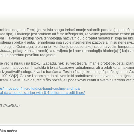
oblem nego na Zemlji jer za istu snagu trebaš manje solarnih panela (usput rečeno,
iti se mogu gomilati do određene točke, a onda ćemo imati redovitu kišu umjetnih m
tion
tipa). Hlađenje jest problem ali čisto inženjerski, za velike podatkovne centre 
vni ili aktivni) - postoji nova tehnologija naziva "liquid droplet radiators", koja ne u
 u tome, em ih treba brdo (jer moraju biti mali), em je samo njihovo slanje gore s
tema i preko 4 puta. Tehnologija ima svoje inženjerske izazove ali nisu nerješivi.
a zemlji.
ehnologiju. Osim toga, u planu je i korištenje procesora koji rade na većim tempera
 Module,
prilagođen za svemir), a razvijena je i nova tehnologija hlađenja[1] koja 
juje potrebnu površinu radijatora.
 ali i drugi su tu faktori u pitanju. Džabe ti je na primjer niži potencijalni trošak 
ć testiraju i na Istoku i Zapadu, neki su već testirali manje prototipe, ostali plani
a napajanje/hlađenje, a na koju bi morao čekati godinama) i ako ljudi dižu bunu oko
laserima povezanih satelita (i to sa
klasičnim
radijatorima, ali u orbiti koja maksimi
adnje novih kapaciteta je ključna stvar jer puno znači biti ispred konkurencije[1] - 
 izgrađivati/nadograđivati u tranšama. Testna faza je krenula još prošle godine. A u
nje za konkurencijom bi vjerojatno koštalo i više
). Radi se o natjecanju nabrijanih
aki 100 KW[2]. Čak se i spominje da bi svemirski podatkovni centri eventualno cijeno
 pa ako jedan može nešto lansirati gore puno prije nego konkurencija izgradi elekt
zam je velik. Tako da, reci ti što hoćeš, ali podatkovni centri u svemiru
lagano
već p
 s tolikim parama na raspolaganju isplati se riskirati. Dakle, može se pa se i hoće, a 
ovlači i veću vjerojatnost negativnih posljedica - poput Kesslera..
s/innovation/microfluidics-liquid-cooling-ai-chips/
-data-center-startup-with-8-4-billion-in-credit-lines/
najveći problem. Napajanje i hlađenje, noćna mora na solaru i u svemiru.
53 (PaleRider).
oška noćna