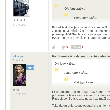
Old Iggy kaže...
PaleRider kaže...
Umjetni sateliti se m
OFFLINE
Pa baš faktori koje si naveo i jesu najveći 
zemlje i dovedeš što želiš gdje god na zemlj
Uopće ne vidim smisao u tome
potrošnje, NVIDIA planira za dvije godine 
troška na zemlji.
ISS kao daleko najveća instalacija solarim
Pa ako gledaš samo trošak da, ali i d
0
0
1
HVALA
(npr. infrastrukturu za napajanje/hl
brzina izgradnje novih kapaciteta je 
nikonja
Re: Svemirski podatkovni centri - tehnol
(
zaostanjanje za konkurencijom bi vj
ako jedan može nešto lansirati gore 
8 godina
Old Iggy kaže...
parama na raspolaganju isplati se risk
vjerojatnost negativnih posljedica - 
PaleRider kaže...
Old Iggy kaže...
PaleRider kaže...
Pa sa obzirom koliko se svi u razvijenom sv
OFFLINE
prikladne za takve centre (sve oko i blizu ekv
Umjetni satel
Rusi, sjever EU isto tako ne želi to, znači ost
Uopće ne vidim smisao
Tako da guranje svega ovoga i svemir je mož
cjeloživotnog troška n