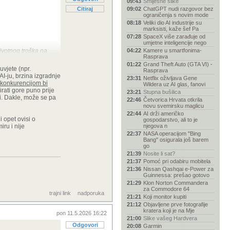
09:43
Smiješne slike
Citiraj
09:02
ChatGPT nudi razgovor bez
ograničenja s novim mode
08:18
Veliki dio AI industrije su
marksisti, kaže šef Pa
07:28
SpaceX više zarađuje od
umjetne inteligencije nego
ivotnog troška na
04:22
Kamere u smartfonima-
Rasprava
01:22
Grand Theft Auto (GTA VI) -
uvjete (npr.
Rasprava
I-ju, brzina izgradnje
23:31
Netflix oživljava Gene
 konkurencijom bi
Wildera uz AI glas, fanovi
rati gore puno prije
23:21
Stupna bušilica
ti. Dakle, može se pa
22:46
Četvorica Hrvata otkrila
novu svemirsku maglicu
22:44
AI drži američko
 opet ovisi o
gospodarstvo, ali to je
iru i nije
njegova n
22:37
NASA operacijom "Bing
Bang" osigurala još barem
go
21:39
Nosite li sat?
21:37
Pomoć pri odabiru mobitela
21:36
Nissan Qashqai e-Power za
Guinnessa: prešao gotovo
21:29
Klon Norton Commandera
za Commodore 64
trajni link
nadporuka
21:21
Koji monitor kupiti
21:12
Objavljene prve fotografije
kratera koji je na Mje
pon 11.5.2026 16:22
21:00
Slike vašeg Hardvera
Odgovori
20:08
Garmin