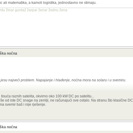
ic ali matematika, a kamoli logistika, jednostavno ne stimaju.
žerdu žinar gurdaž žarpar ženar žednu žena
oška noćna
 i jesu najveći problem. Napajanje i hlađenje, noćna mora na solaru i u svemiru.
ji je problem nego na Zemlji jer za istu snagu trebaš manje solarnih panela (uspu
 tisuća raznih satelita, okvirno oko 100 kW DC po satelitu...
ikasniji,
multi-junction
tipa). Hlađenje jest problem ali čisto inženjerski, za velike 
više od iste DC snage na zemlji, ne računajući sve ostalo. Na stranu što klasične D
klasični radijatori (pasivni ili aktivni) - postoji nova tehnologija naziva "liquid dropl
ma svemir baš i nije rješenje.
enje te smanjuje masu rashladnog sistema i preko 4 puta. Tehnologija ima svoje i
blem nije ni hlađenje, naročito uz ovu tehnologiju. Osim toga, u planu je i korištenje
00 °C, Nvidia je već najavila
Space-1 Vera Rubin Module,
prilagođen za svemir), a
natno smanjuje temperature procesora. Sve to dodatno smanjuje potrebnu površinu 
oška noćna
ge se već testiraju i na Istoku i Zapadu, neki su već testirali manje prototipe, osta
entar sagrađen od 16 laserima povezanih satelita (i to sa
klasičnim
radijatorima, ali 