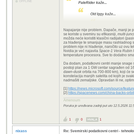
OFFLINE
PaleRider kaže...
Old Iggy kaže...
PaleRider kaže...
Napajanje nije problem. Dapače, manji je pr
Umjetni satel
se koriste u svemiru su efikasniji,
multi-junc
možda neće koristiti klasični radijatori (pasi
Uopće ne vidim smisao
za hlađenje te smanjuje masu rashladnog sis
cjeloživotnog troška n
problem nije ni hlađenje, naročito uz ovu t
Nvidia je već najavila
Space-1 Vera Rubin
temperature procesora. Sve to dodatno sman
Pa ako gledaš samo trošak da,
Da dodam, podatkovni centri manje snage se ve
uvjete (npr. infrastrukturu z
postoji plan za 1 GW centar sagrađen od 16 
govorimo o AI-ju, brzina izgr
dawn-dusk
orbita na 700-800 km), koji će se
pokriti i veći trošak (
zaostanja
konstelacija manjih satelita od kojih je sv
megalomanskih - kapitalista,
nadmašiti zemaljske. Opravdan ili ne, optimi
i hoće. Možda i ne uspije, ali
jer je pritisak veliki, a što p
[1]
https://news.microsoft.com/source/feature
[2]
https://spacenews.com/china-backs-orbital
Pa baš faktori koje si naveo i jesu 
Amenoum
Poruka je uređivana zadnji put uto 12.5.2026 11:
1
0
1
HVALA
nixass
Re: Svemirski podatkovni centri - tehnol