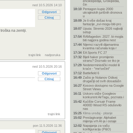
enciklopedija, Grokipedia,
čin
ned 10.5.2026 14:10
18:10
Pentagon kupio 2000
Odgovori
ukrajinskih jurišnih dronova
u
Citiraj
18:09
Je li više došao kraj
fantazije „svi-mogu-biti-pro
18:07
Uputa: Stremio 2026 najbolji
troška na zemlji.
setup
17:54
RAMagedon: 2027. bi mogla
biti najgora godina nest
17:44
Nijemci razvili dijamantna
kvantna računala koja r
17:34
EA Sports FC 27
trajni link
nadporuka
17:32
Bijeli haker promijenio
stranu? Doznalo se tko je
17:29
Nedeterministički model ili
ned 10.5.2026 20:16
kraće - "me'sečini"
17:12
Battlefield 6
Odgovori
16:49
Zašto je Nolanov Odisej
Citiraj
drugačiji od svih dosadašn
16:27
Kosovo dostupno na Google
Street Viewu
16:11
Uskoro stiže Googleov
konkurent AirTagu, poznata i
15:42
Kućište Corsair Frame
4000D Wood RS oduševilo
nas
15:25
Klima uređaj - pitanje
trajni link
15:02
Preslagivanje: Alphabet
mijenja vrh AI-ja i ostaje
pon 11.5.2026 11:36
12:02
Napajanja za vašu
konfiguraciju (P&O)
Odgovori