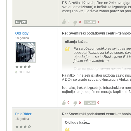
P.S. A zašto države/opčine ne žele ove giga 
sve automatizirano) a trošak za izgradnju en
vode) i na kraju država zaradi porez od prodaj
Pa ako gledaš samo trošak da,
uvjete (npr. infrastrukturu z
govorimo o AI-ju, brzina izgr
2
0
1
Moj PC
HVALA
pokriti i veći trošak (
zaostanja
megalomanskih - kapitalista,
i hoće. Možda i ne uspije, ali
Old Iggy
Re: Svemirski podatkovni centri - tehnol
jer je pritisak veliki, a što p
18 godina
nikonja kaže...
Pa baš faktori koje si naveo i jesu 
Pa sa obzirom koliko se svi u razvij
kupiš zemlje i dovedeš što želiš gdje
uopće prikladne za takve centre (sve 
oko 8 kW potrošnje, NVIDIA planira 
otpada jer..... su to Rusi, sjever EU i
ISS kao daleko najveća instalacija
je isto tako vukojeb...a.
Tako da guranje svega ovoga i svemir
OFFLINE
Pa nitko ih ne želi iz istog razloga zašto n
P.S. A zašto države/opčine ne žele ov
A DC-i se grade svuda, uključujući i Afriku, Bl
je ionako sve automatizirano) a troš
ogromne količine vode) i na kraju drž
Isto tako, trošak izgradnje infrastrukture ne
najbolje struju uopće ne moraju kupiti u drž
0
0
0
HVALA
PaleRider
Re: Svemirski podatkovni centri - tehnol
18 godina
Old Iggy kaže...