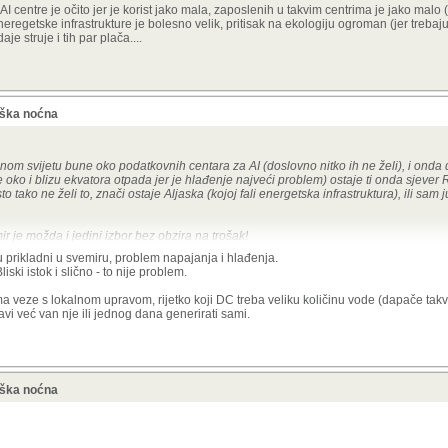
AI centre je očito jer je korist jako mala, zaposlenih u takvim centrima je jako malo 
eregetske infrastrukture je bolesno velik, pritisak na ekologiju ogroman (jer treba
e struje i tih par plača....
 ali i drugi su tu faktori u pitanju. Džabe ti je na primjer niži potencijalni trošak 
a napajanje/hlađenje, a na koju bi morao čekati godinama) i ako ljudi dižu bunu oko
adnje novih kapaciteta je ključna stvar jer puno znači biti ispred konkurencije[1] - 
nje za konkurencijom bi vjerojatno koštalo i više
). Radi se o natjecanju nabrijanih
 pa ako jedan može nešto lansirati gore puno prije nego konkurencija izgradi elekt
 s tolikim parama na raspolaganju isplati se riskirati. Dakle, može se pa se i hoće, a 
oška noćna
ovlači i veću vjerojatnost negativnih posljedica - poput Kesslera..
najveći problem. Napajanje i hlađenje, noćna mora na solaru i u svemiru. Prostor - za
enom svijetu bune oko podatkovnih centara za AI (doslovno nitko ih ne želi), i onda
 god na zemlji hoćeš. A AI je daleko najgori za to, dok je prosječan serverski ormar 
oko i blizu ekvatora otpada jer je hlađenje najveći problem) ostaje ti onda sjever Ru
za dvije godine preko 600 kW.
sto tako ne želi to, znači ostaje Aljaska (kojoj fali energetska infrastruktura), ili sam 
 solarima napaja cca 80 kW, u maxu 120.
 je možda i jedini izbor bez obzira na trošak!
isu prikladni u svemiru, problem napajanja i hlađenja.
e giga AI centre je očito jer je korist jako mala, zaposlenih u takvim centrima je ja
iski istok i slično - to nije problem.
ak za izgradnju eneregetske infrastrukture je bolesno velik, pritisak na ekologiju og
ava zaradi porez od prodaje struje i tih par plača....
ma veze s lokalnom upravom, rijetko koji DC treba veliku količinu vode (dapače takvi s
avi već van nje ili jednog dana generirati sami.
oška noćna