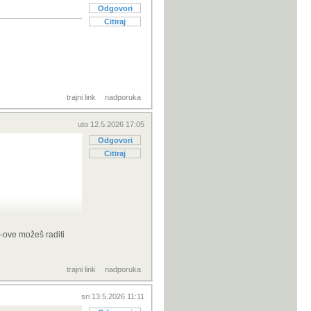
Odgovori
Citiraj
trajni link
nadporuka
uto 12.5.2026 17:05
Odgovori
Citiraj
t rečeno, solarni
podatkovne centre
C-ove možeš raditi
et radiators", koja
nženjerske izazove
 procesora koji
 razvijena je i
trajni link
nadporuka
radijatora.
sri 13.5.2026 11:11
li planiraju vrlo
u orbiti koja