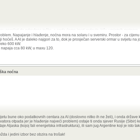
ogu gomilati do određene točke, a onda ćemo imati redovitu kišu umjetnih meteora.
problem. Napajanje i hlađenje, noćna mora na solaru i u svemiru. Prostor - za cijenu
i hoćeš. A AI je daleko najgori za to, dok je prosječan serverski ormar u svijetu na 
, em ih treba brdo (jer moraju biti mali), em je samo njihovo slanje gore skuplje o
preko 600 kW.
a napaja cca 80 kW, u maxu 120.
rugi su tu faktori u pitanju. Džabe ti je na primjer niži potencijalni trošak ako uopć
ađenje, a na koju bi morao čekati godinama) i ako ljudi dižu bunu oko izgradnje. Kad
ključna stvar jer puno znači biti ispred konkurencije[1] - što onda može pokriti i veći
oška noćna
erojatno koštalo i više
). Radi se o natjecanju nabrijanih - možda i megalomanskih - 
puno prije nego konkurencija izgradi elektranu vjerojatno i hoće. Možda i ne uspije, 
irati. Dakle, može se pa se i hoće, a uz to se žuri jer je pritisak veliki, a što povlači
poput Kesslera..
ijetu bune oko podatkovnih centara za AI (doslovno nitko ih ne želi), i onda države
atora otpada jer je hlađenje najveći problem) ostaje ti onda sjever Rusije (Sibir) koji
iti se mogu gomilati do određene točke, a onda ćemo imati redovitu kišu umjetnih m
aje Aljaska (kojoj fali energetska infrastruktura), ili sam jug Argentine koji je isto ta
 u tome, em ih treba brdo (jer moraju biti mali), em je samo njihovo slanje gore s
da i jedini izbor bez obzira na trošak!
a zemlji.