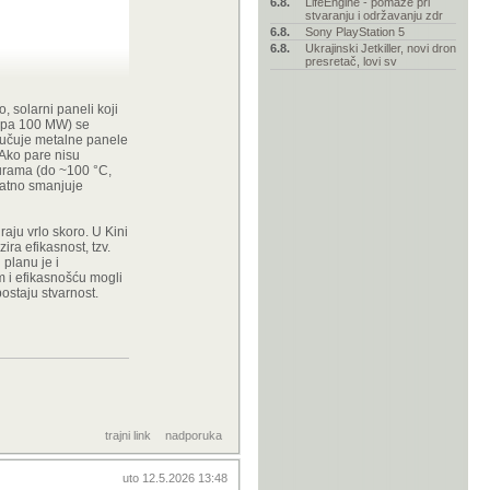
6.8.
LifeEngine - pomaže pri
stvaranju i održavanju zdr
6.8.
Sony PlayStation 5
6.8.
Ukrajinski Jetkiller, novi dron
presretač, lovi sv
 solarni paneli koji
eteora.
(tipa 100 MW) se
ključuje metalne panele
kuplje od
 Ako pare nisu
turama (do ~100 °C,
znatno smanjuje
ako uopće nemaš
raju vrlo skoro. U Kini
 izgradnje. Kad
zira efikasnost, tzv.
što onda može
 planu je i
 - možda i
m i efikasnošću mogli
ranu vjerojatno
ostaju stvarnost.
uz to se žuri
trajni link
nadporuka
uto 12.5.2026 13:48