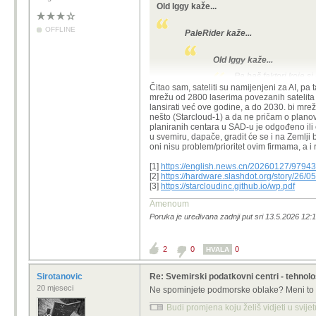
Old Iggy kaže...
maksimizira efikasnost, tzv.
dawn-du
prošle godine. A u planu je i konstel
eventualno cijenom i efikasnošću mog
OFFLINE
PaleRider kaže...
centri u svemiru
lagano
već postaju 
[1]
https://news.microsoft.com/source
Old Iggy kaže...
[2]
https://spacenews.com/china-backs
Pa baš faktori koje s
Čitao sam, sateliti su namijenjeni za AI, pa
mrežu od 2800 laserima povezanih satelita do
lansirati već ove godine, a do 2030. bi mreža
Napajanje nije problem. Dapa
nešto (Starcloud-1) a da ne pričam o planovi
rečeno, solarni paneli koji se
planiranih centara u SAD-u je odgođeno ili 
velike podatkovne centre (tipa
u svemiru, dapače, gradit će se i na Zemlji b
naziva "liquid droplet radia
oni nisu problem/prioritet ovim firmama, a i 
puta. Tehnologija ima svoje i
tehnologiju. Osim toga, u pl
[1]
https://english.news.cn/20260127/979
Space-1 Vera Rubin Module
[2]
https://hardware.slashdot.org/story/26/05
temperature procesora. Sve 
[3]
https://starcloudinc.github.io/wp.pdf
Da dodam, podatkovni centri m
Amenoum
planiraju vrlo skoro. U Kini 
Poruka je uređivana zadnji put sri 13.5.2026 12:1
radijatorima, ali u orbiti koj
u tranšama. Testna faza je kr
Čak se i spominje da bi svem
ne, optimizam je velik. Tako d
2
0
0
HVALA
[1]
https://news.microsoft.com
Sirotanovic
Re: Svemirski podatkovni centri - tehnol
[2]
https://spacenews.com/chin
20 mjeseci
Ne spominjete podmorske oblake? Meni to d
Pročitaj malo pa vidi o čemu pričaju.
Budi promjena koju želiš vidjeti u svije
Samo lansiranje takvog satelita stoj