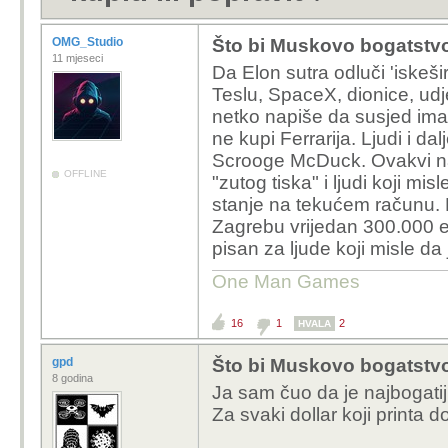
OMG_Studio
Što bi Muskovo bogatstvo 
11 mjeseci
Da Elon sutra odluči 'iskeši
Teslu, SpaceX, dionice, udje
netko napiše da susjed ima
ne kupi Ferrarija. Ljudi i da
Scrooge McDuck. Ovakvi na
OFFLINE
"zutog tiska" i ljudi koji mis
stanje na tekućem računu. Po
Zagrebu vrijedan 300.000 eur
pisan za ljude koji misle da 
One Man Games
16
1
2
HVALA
gpd
Što bi Muskovo bogatstvo 
8 godina
Ja sam čuo da je najbogatiji 
Za svaki dollar koji printa d