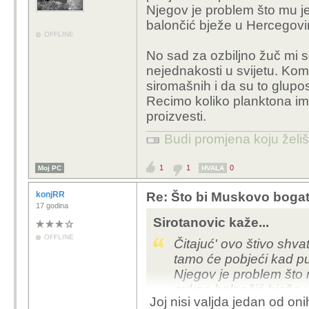
Po čemu točno je
Njegov je problem što mu j
apartheidu (oh sre
balončić bježe u Hercegovi
s robovima?
OFFLINE
No sad za ozbiljno žuč mi se
Nisu robovi, vec prisiln
nejednakosti u svijetu. Ko
siromašnih i da su to glupost
Recimo koliko planktona i
proizvesti.
Budi promjena koju želiš 
1
1
0
Moj PC
HVALA
konjRR
Re: Što bi Muskovo bogats
17 godina
Sirotanovic kaže...
OFFLINE
Čitajuć' ovo štivo shvat
tamo će pobjeći kad p
Njegov je problem što 
pukne balončić bježe 
Joj nisi valjda jedan od onih