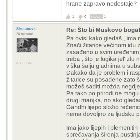
hrane zapravo nedostaje?
No sad za ozbiljno žuč 
nejednakosti u svijetu
1
0
1
HVALA
prehrane siromašnih i d
je želje i volje. Recim
Sirotanovic
Re: Što bi Muskovo bogats
može bez problema pro
20 mjeseci
Pa ovisi kako gledaš , ima 
Znači žitarice većinom idu z
zasađeno u svim uređenim z
treba , što je logika jel' zl
OFFLINE
viška šalju gladnima u sub
Dakako da je problem i rasp
žitarice su posađene zato št
možeš saditi možda negdje v
Pa tako po prirodi ne mogu s
drugi manjka, no ako gleda
Gandhi lijepo složio rečenic
nema dovoljno za ljudsku po
Ima jako lijepih i plemenitih
sprečavanja širenja pustinja