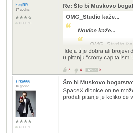
vrijedan 300.000 eu
konjRR
Re: Što bi Muskovo bogats
17 godina
Naslov pisan za lju
OMG_Studio kaže...
isto što i novčanik
OFFLINE
Novice kaže...
Poanta je da ima na ova
prodaju svojih udjela i
OMG_Studio kaž
Ideja ti je dobra ali brojevi
Da Elon sutra 
u pitanju "crony capitalism".
bi morao prod
pola svog car
3
0
0
HVALA
napiše da su
ga pita zašto 
sirka666
Što bi Muskovo bogatstvo 
milijarderi s
16 godina
SpaceX dionice on ne može
Ovakvi naslo
prodati pitanje je koliko će vr
medija "zutog t
procijenjena v
tekućem račun
stan u Zagreb
otići i kupiti
OFFLINE
je tržišna kap