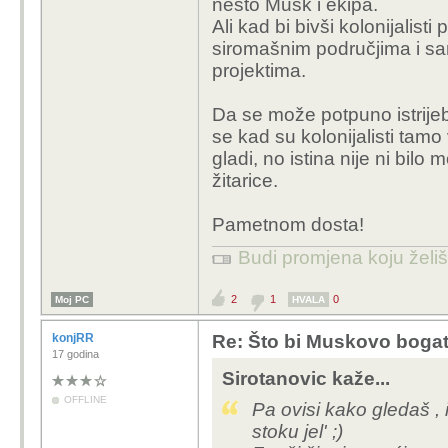
nešto Musk i ekipa.
Ali kad bi bivši kolonijalisti 
siromašnim područjima i sam
projektima.
Da se može potpuno istrijebit
se kad su kolonijalisti tamo 
gladi, no istina nije ni bilo
žitarice.
Pametnom dosta!
Budi promjena koju želiš 
2
1
0
Moj PC
HVALA
konjRR
Re: Što bi Muskovo bogats
17 godina
Sirotanovic kaže...
OFFLINE
Pa ovisi kako gledaš ,
stoku jel' ;)