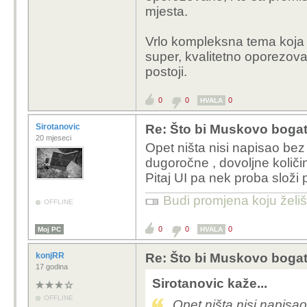
mjesta.
Vrlo kompleksna tema koja za
super, kvalitetno oporezovat
postoji.
0
0
0
HVALA
Sirotanovic
Re: Što bi Muskovo bogats
20 mjeseci
Opet ništa nisi napisao bez 
dugoročne , dovoljne količi
Pitaj UI pa nek proba složi 
Budi promjena koju želiš 
OFFLINE
0
0
0
Moj PC
HVALA
konjRR
Re: Što bi Muskovo bogats
17 godina
Sirotanovic kaže...
OFFLINE
Opet ništa nisi napisao