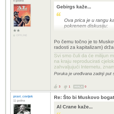
8 godina
Gebirgs kaže...
Ova prica je u rangu k
pokrenem diskusiju:
OFFLINE
Drago prima mjesecno 
Po čemu točno je to Muskov
tom lovom?
radosti za kapitalizam) drž
Koja je svrha teme?
Svi smo čuli da će milijun m
na kraju reproducirati cje
Zavist?
zahvaljujući Internetu, znam
Poruka je uređivana zadnji put 
Negativni PR?
Nesto trece?
3
1
0
HVALA
pravi_covijek
Re: Što bi Muskovo bogats
Covjek radio, smislio,
11 godina
trzistu se izborio. A s
Al Crane kaže...
napraviti s njegovom 