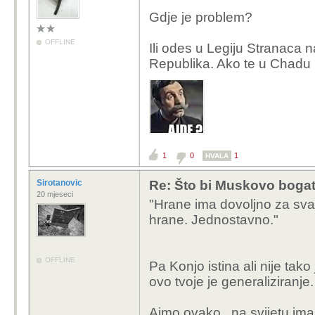
Da se može potpuno istr
Gdje je problem?
a sjeti se kad su kolonij
umiralo od gladi, no is
OFFLINE
Ili odes u Legiju Stranaca 
industrijski razini saditi
Republika. Ako te u Chadu i
Pametnom dosta!
1
0
1
HVALA
Sirotanovic
Re: Što bi Muskovo bogats
20 mjeseci
"Hrane ima dovoljno za sva
hrane. Jednostavno."
OFFLINE
Pa Konjo istina ali nije ta
ovo tvoje je generaliziranje.
Ajmo ovako , na svijetu ima