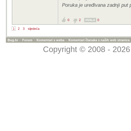
Poruka je uređivana zadnji put
0
2
0
HVALA
1
2
3
sljedeća
Bug.hr
»
Forum
»
Komentari s weba
»
Komentari članaka s naših web stranica
Copyright © 2008 - 2026 