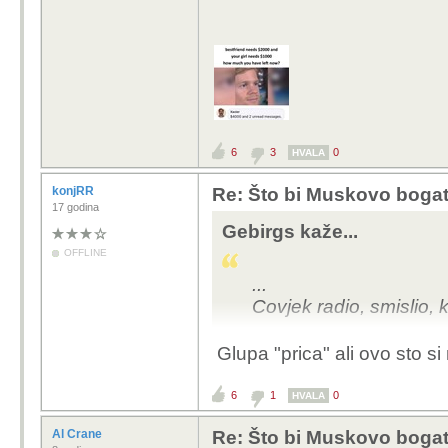
6
3
0
HVALA
konjRR
Re: Što bi Muskovo bogats
17 godina
Gebirgs kaže...
OFFLINE
...
Covjek radio, smislio, 
Glupa "prica" ali ovo sto si 
6
1
0
HVALA
Al Crane
Re: Što bi Muskovo bogats