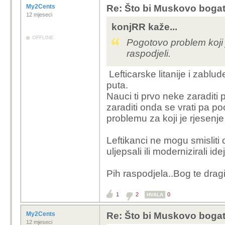
My2Cents
Re: Što bi Muskovo bogats
12 mjeseci
konjRR kaže...
OFFLINE
Pogotovo problem koji 
raspodjeli.
Lefticarske litanije i zablu
puta.
Nauci ti prvo neke zaraditi
zaraditi onda se vrati pa po
problemu za koji je rjesenje
Leftikanci ne mogu smisliti 
uljepsali ili modernizirali i
Pih raspodjela..Bog te drag
1
2
0
HVALA
My2Cents
Re: Što bi Muskovo bogats
12 mjeseci