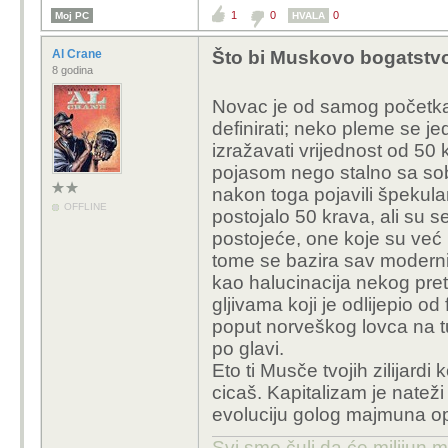
1
0
0
Moj PC
HVALA
Poanta je da ima n
Al Crane
Što bi Muskovo bogatstvo 
Bilo kroz prodaju s
8 godina
temelju svojih udje
Novac je od samog početka 
Ne nema, svatko tko je
definirati; neko pleme se j
sad ne idem u detalje 
izražavati vrijednost od 50 k
moguce kako kazes pos
pojasom nego stalno sa sob
nakon toga pojavili špekulanti
OFFLINE
postojalo 50 krava, ali su se 
postojeće, one koje su već po
tome se bazira sav moderni fi
kao halucinacija nekog pre
gljivama koji je odlijepio o
poput norveškog lovca na tulj
po glavi.
Eto ti Musče tvojih zilijardi 
cicaš. Kapitalizam je nateži 
evoluciju golog majmuna op
Svi smo čuli da će milijun m