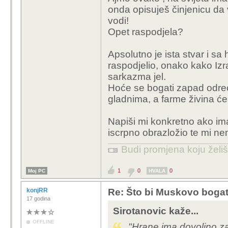
onda opisuješ činjenicu da v
vodi!
Opet raspodjela?
Apsolutno je ista stvar i sa 
raspodjelio, onako kako Izra
sarkazma jel.
Hoće se bogati zapad odreći
gladnima, a farme živina će 
Napiši mi konkretno ako im
iscrpno obrazložio te mi nem
Budi promjena koju želiš 
1
0
0
Moj PC
HVALA
konjRR
Re: Što bi Muskovo bogats
17 godina
Sirotanovic kaže...
OFFLINE
"Hrane ima dovoljno z