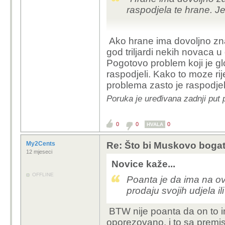
raspodjela te hrane. J
Ako hrane ima dovoljno znac
Pa Konjo istina ali ni
god triljardi nekih novaca u
je, a ovo tvoje je gener
Pogotovo problem koji je g
raspodjeli. Kako to moze ri
Ajmo ovako , na svijetu
problema zasto je raspodjel
kako onda opisuješ čin
pristupa pitkoj vodi!
Poruka je uređivana zadnji put
Opet raspodjela?
0
0
0
HVALA
Apsolutno je ista stvar 
raspodjelio, onako kako
My2Cents
Re: Što bi Muskovo bogats
sarkazma jel.
12 mjeseci
Novice kaže...
Hoće se bogati zapad 
žitarica slati gladnima,
OFFLINE
Poanta je da ima na ova
prodaju svojih udjela i
Napiši mi konkretno a
ja tebi iscrpno obrazlož
BTW nije poanta da on to i
oporezovano, i to sa premi