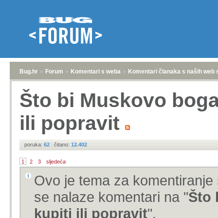
Bug.hr
»
Forum
»
Komentari s weba
»
Komentari članaka s naših web 
Što bi Muskovo boga
ili popravit
poruka:
62
|
čitano:
12.402
1
2
3
sljedeća
Ovo je tema za komentiranje 
se nalaze komentari na "
Što
kupiti ili popravit
".