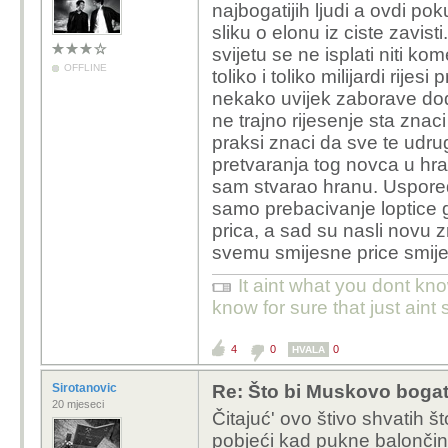
najbogatijih ljudi a ovdi po
Ridiculous.
sliku o elonu iz ciste zavist
Koja je svrh
svijetu se ne isplati niti ko
OFFLINE
toliko i toliko milijardi rijesi
Zavist?
nekako uvijek zaborave doda
ne trajno rijesenje sta znac
Negativni PR
praksi znaci da sve te udr
Po čemu točno je to M
pretvaranja tog novca u hran
Nesto trece?
sreće i radosti za kapi
sam stvarao hranu. Usporedb
samo prebacivanje loptice 
Covjek radio,
prica, a sad su nasli novu 
na Americkom 
svemu smijesne price smijes
diskutiramo s
lovom.
It aint what you dont kno
know for sure that just aint 
Ridiculous.
4
0
0
HVALA
Sirotanovic
Re: Što bi Muskovo bogats
20 mjeseci
Čitajuć' ovo štivo shvatih š
pobjeći kad pukne balončin