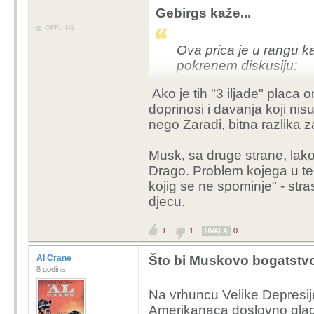
Gebirgs kaže...
OFFLINE
Ova prica je u rangu k
pokrenem diskusiju:
Ako je tih "3 iljade" placa o
Drago prima mjesecno 
doprinosi i davanja koji ni
tom lovom?
nego Zaradi, bitna razlika 
Musk, sa druge strane, lak
Drago. Problem kojega u t
kojig se ne spominje" - st
djecu.
1
1
0
HVALA
Al Crane
Što bi Muskovo bogatstvo 
8 godina
Na vrhuncu Velike Depresij
Amerikanaca doslovno glad