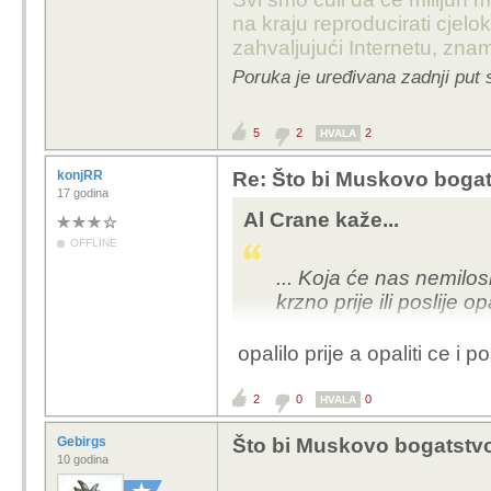
na kraju reproducirati cje
zahvaljujući Internetu, znam
Poruka je uređivana zadnji put 
5
2
2
HVALA
konjRR
Re: Što bi Muskovo bogats
17 godina
Al Crane kaže...
OFFLINE
... Koja će nas nemilo
krzno prije ili poslije op
opalilo prije a opaliti ce i po
2
0
0
HVALA
Gebirgs
Što bi Muskovo bogatstvo 
10 godina