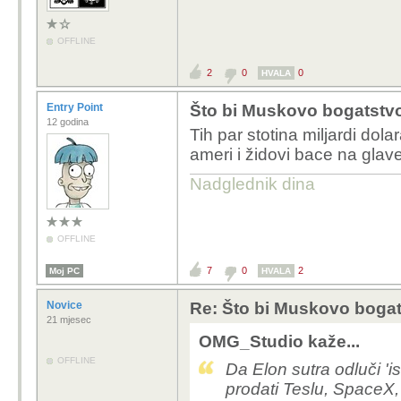
OFFLINE
2
0
0
HVALA
Entry Point
Što bi Muskovo bogatstvo 
12 godina
Tih par stotina miljardi dola
ameri i židovi bace na glave
Nadglednik dina
OFFLINE
7
0
2
Moj PC
HVALA
Novice
Re: Što bi Muskovo bogats
21 mjesec
OMG_Studio kaže...
OFFLINE
Da Elon sutra odluči 'i
prodati Teslu, SpaceX, 