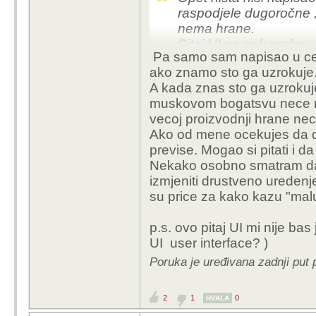
raspodjele dugoročne ,
nema hrane.
Pitaj UI pa nek proba s
Pa samo sam napisao u cemu
dao?
ako znamo sto ga uzrokuje
A kada znas sto ga uzrokuje
muskovom bogatsvu nece rije
vecoj proizvodnji hrane nece 
Ako od mene ocekujes da d
previse. Mogao si pitati i d
Nekako osobno smatram da b
izmjeniti drustveno uredenje
su price za kako kazu "mal
p.s. ovo pitaj UI mi nije bas
UI user interface? )
Poruka je uređivana zadnji put
2
1
0
HVALA