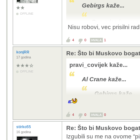
Gebirgs kaže...
Ridiculous.
OFFLINE
Ova prica je u ra
Nisu robovi, vec prisilni rad
i pokrenem diskus
4
0
1
HVALA
Drago prima mjese
napraviti s tom 
konjRR
Re: Što bi Muskovo bogats
17 godina
Koja je svrha tem
pravi_covijek kaže...
OFFLINE
Zavist?
Al Crane kaže...
Negativni PR?
Gebirgs kaže...
Nesto trece?
Ova prica je
4
0
0
HVALA
Galica i pokr
Covjek radio, smis
Americkom trzistu
stirko55
Re: Što bi Muskovo bogats
Drago prima 
sto bi se dalo nap
16 godina
Izgubili su me na ovome “pi
napraviti s 