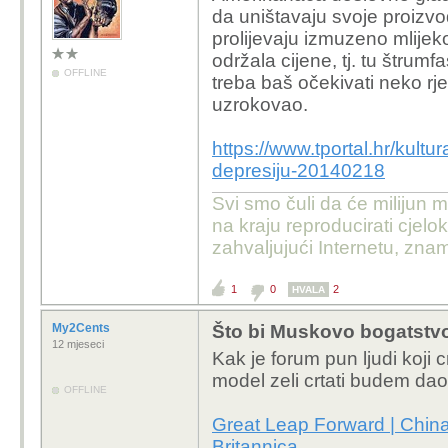
da uništavaju svoje proizvod
prolijevaju izmuzeno mlijeko
održala cijene, tj. tu štrum
OFFLINE
treba baš očekivati neko rj
uzrokovao.
https://www.tportal.hr/kultu
depresiju-20140218
Svi smo čuli da će milijun m
na kraju reproducirati cje
zahvaljujući Internetu, znam
1
0
2
HVALA
My2Cents
Što bi Muskovo bogatstvo 
12 mjeseci
Kak je forum pun ljudi koji c
model zeli crtati budem dao
OFFLINE
Great Leap Forward | Chin
Britannica