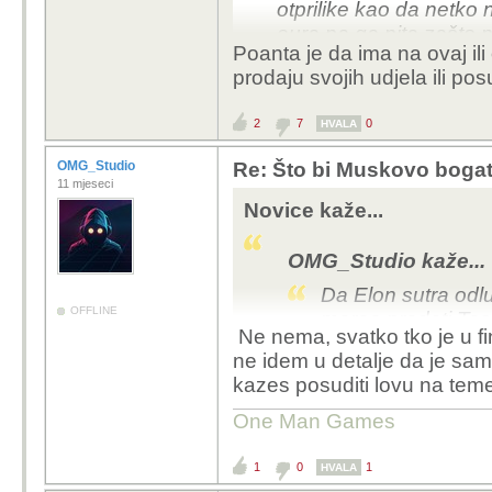
otprilike kao da netko
eura pa ga pita zašto ne
Poanta je da ima na ovaj ili
milijarderi sjede na h
prodaju svojih udjela ili po
naslovi su dobar test z
koji misle da je procije
2
7
0
HVALA
tekućem računu. Po toj
vrijedan 300.000 eura tr
OMG_Studio
Re: Što bi Muskovo bogats
pisan za ljude koji misle
11 mjeseci
novčanik.😄
Novice kaže...
OMG_Studio kaže...
Da Elon sutra odluč
OFFLINE
morao prodati Tesl
Ne nema, svatko tko je u fi
carstva. To je otp
ne idem u detalje da je sa
kuću vrijednu 500
kazes posuditi lovu na teme
Ferrarija. Ljudi i d
novca kao Scroog
One Man Games
za prepoznavanje me
procijenjena vrije
1
0
1
HVALA
računu. Po toj log