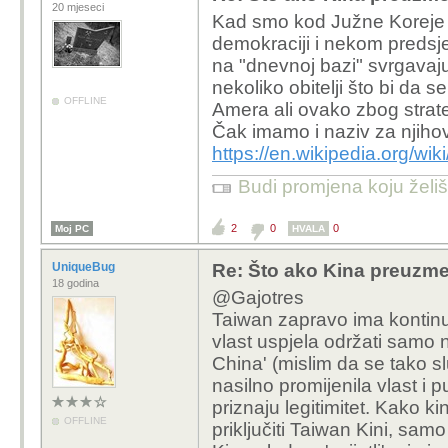
20 mjeseci
Kad smo kod Južne Koreje 
demokraciji i nekom predsje
na "dnevnoj bazi" svrgavaj
nekoliko obitelji što bi da
OFFLINE
Amera ali ovako zbog strat
Čak imamo i naziv za njih
https://en.wikipedia.org/wi
Budi promjena koju želiš 
2
0
0
Moj PC
HVALA
UniqueBug
Re: Što ako Kina preuzme 
18 godina
@Gajotres
Taiwan zapravo ima kontinui
vlast uspjela održati samo n
China' (mislim da se tako sl
nasilno promijenila vlast 
priznaju legitimitet. Kako k
OFFLINE
priključiti Taiwan Kini, samo