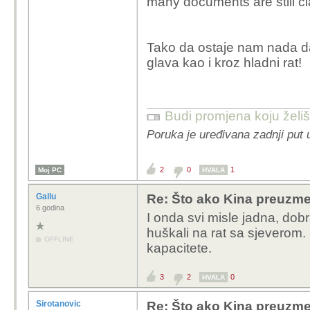
many documents are still cla
Tako da ostaje nam nada da
glava kao i kroz hladni rat!
Budi promjena koju želiš 
Poruka je uređivana zadnji put 
2
0
1
Moj PC
HVALA
Gallu
Re: Što ako Kina preuzme 
6 godina
I onda svi misle jadna, dob
huškali na rat sa sjeverom. 
OFFLINE
kapacitete.
3
2
0
HVALA
Sirotanovic
Re: Što ako Kina preuzme 