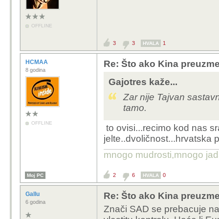
OFFLINE
3
3
1
HVALA
HCMAA
Re: Što ako Kina preuzme 
8 godina
Gajotres kaže...
Zar nije Tajvan sastav
tamo.
OFFLINE
to ovisi...recimo kod nas sr
jelte..dvoličnost...hrvatska p
mnogo mudrosti,mnogo jada..
2
6
0
Moj PC
HVALA
Gallu
Re: Što ako Kina preuzme 
6 godina
Znači SAD se prebacuje na 