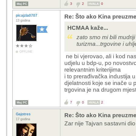
3
2
0
Moj PC
HVALA
picajzla0707
Re: Što ako Kina preuzme 
13 godina
HCMAA kaže...
zato smo mi bili mudrij
turizma...trgovine i uh
OFFLINE
ne bi vjerovao, ali i kod nas
udjelu u bdp-u, po novostvo
relevantnim kriterijima
i to prerađivačka industija
djelatnosti koje se inače u 
trgovina je na drugom mjestu
7
0
2
Moj PC
HVALA
Gajotres
Re: Što ako Kina preuzme 
17 godina
Zar nije Tajvan sastavni d