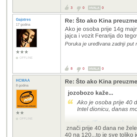
3
0
0
HVALA
Gajotres
Re: Što ako Kina preuzme 
17 godina
Ako je osoba prije 14g majn
jajca i vozit Ferarija do teg
Poruka je uređivana zadnji put 
OFFLINE
8
0
0
HVALA
HCMAA
Re: Što ako Kina preuzme 
8 godina
jozobozo kaže...
Ako je osoba prije 40 d
Intel dionicu, danas 
OFFLINE
https://finance.yahoo
znači prije 40 dana ne žele
40 na 120...to je sve tolik
Cijena je otisla sky high