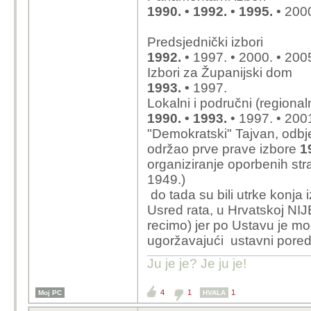
1990. • 1992. • 1995.
• 2000
Predsjednički izbori
1992.
• 1997. • 2000. • 200
Izbori za Županijski dom
1993. •
1997.
Lokalni i područni (regionaln
1990. • 1993.
• 1997. • 200
"Demokratski" Tajvan, odbj
održao prve prave izbore
1
organiziranje oporbenih st
1949.)
do tada su bili utrke konja i
Usred rata, u Hrvatskoj N
recimo) jer po Ustavu je mo
ugoržavajući ustavni poreda
Ju je je? Je ju je!
4
1
1
Moj PC
HVALA