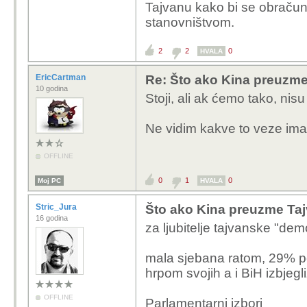
Tajvanu kako bi se obračun
stanovništvom.
2
2
0
HVALA
EricCartman
Re: Što ako Kina preuzme 
10 godina
Stoji, ali ak ćemo tako, nisu
Ne vidim kakve to veze ima 
OFFLINE
0
1
0
Moj PC
HVALA
Stric_Jura
Što ako Kina preuzme Tajv
16 godina
za ljubitelje tajvanske "d
mala sjebana ratom, 29% po
hrpom svojih a i BiH izbjegl
OFFLINE
Parlamentarni izbori