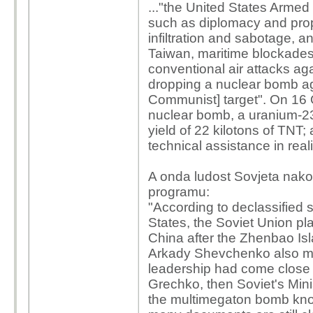
..."the United States Arme
such as diplomacy and pro
infiltration and sabotage, a
Taiwan, maritime blockades
conventional air attacks aga
dropping a nuclear bomb a
Communist] target". On 16 O
nuclear bomb, a uranium-23
yield of 22 kilotons of TN
technical assistance in reali
A onda ludost Sovjeta nako
programu:
"According to declassified
States, the Soviet Union pl
China after the Zhenbao Isl
Arkady Shevchenko also men
leadership had come close 
Grechko, then Soviet's Minis
the multimegaton bomb know