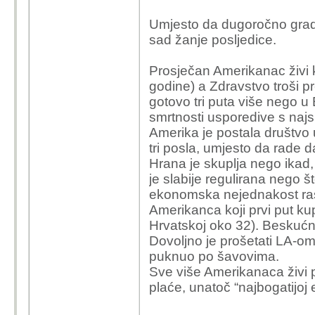
Umjesto da dugoročno gradi s
sad žanje posljedice.
Prosječan Amerikanac živi k
godine) a Zdravstvo troši p
gotovo tri puta više nego u 
smrtnosti usporedive s naj
Amerika je postala društvo u 
tri posla, umjesto da rade da
Hrana je skuplja nego ikad, 
je slabije regulirana nego š
ekonomska nejednakost ras
Amerikanca koji prvi put ku
Hrvatskoj oko 32). Beskućn
Dovoljno je prošetati LA-om
puknuo po šavovima.
Sve više Amerikanaca živi 
plaće, unatoč “najbogatijoj 