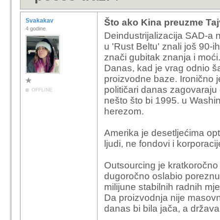
Svakakav
Što ako Kina preuzme Tajv
4 godine
Deindustrijalizacija SAD-a 
u 'Rust Beltu' znali još 90-
znači gubitak znanja i moći
Danas, kad je vrag odnio ša
proizvodne baze. Ironično je
političari danas zagovaraju
OFFLINE
nešto što bi 1995. u Washi
herezom.
Amerika je desetljećima optim
ljudi, ne fondovi i korporacij
Outsourcing je kratkoročno 
dugoročno oslabio poreznu b
milijune stabilnih radnih mj
Da proizvodnja nije masovn
danas bi bila jača, a država f