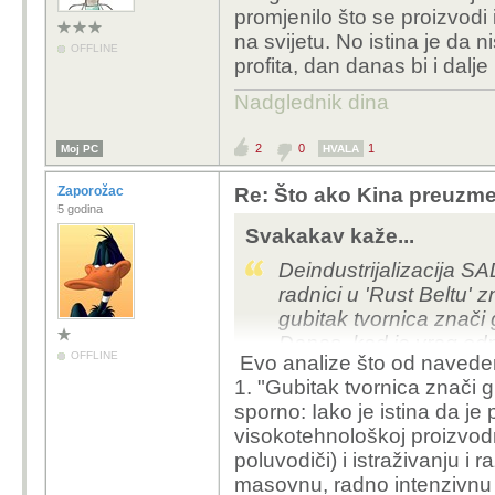
promjenilo što se proizvodi 
na svijetu. No istina je da n
OFFLINE
profita, dan danas bi i dalje b
Nadglednik dina
2
0
1
Moj PC
HVALA
Zaporožac
Re: Što ako Kina preuzme 
5 godina
Svakakav kaže...
Deindustrijalizacija S
radnici u 'Rust Beltu' z
gubitak tvornica znači 
Danas, kad je vrag odn
OFFLINE
Evo analize što od navedeno
proizvodne baze. Ironičn
1. "Gubitak tvornica znači g
političari danas zagova
sporno: Iako je istina da j
izvoza, nešto što bi 1
visokotehnološkoj proizvodn
ekonomskom herezom
poluvodiči) i istraživanju i 
masovnu, radno intenzivnu 
Amerika je desetljećima 