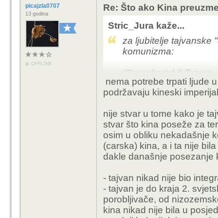
picajzla0707
Re: Što ako Kina preuzme 
13 godina
Stric_Jura kaže...
za ljubitelje tajvansk
komunizma:
OFFLINE
"Demokratski" Tajvan, 
nema potrebe trpati ljude u 
1949, je održao prve p
podržavaju kineski imperija
je dopušteno organizir
Kuomintang zabranio 
nije stvar u tome kako je t
stvar što kina poseže za terit
osim u obliku nekadašnje ko
(carska) kina, a i ta nije bila
dakle današnje posezanje ki
- tajvan nikad nije bio integr
- tajvan je do kraja 2. svjet
porobljivače, od nizozemsk
kina nikad nije bila u posjed