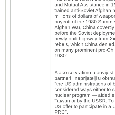
and Mutual Assistance in 1
trained anti-Soviet Afghan
millions of dollars of weap
boycott of the 1980 Summe
Afghan War, China covertly
before the Soviet deploym
newly built highway from Xi
rebels, which China deni
on many prominent pro-China
1980".
A ako se vratimo u povijest
partneri i neprijatelji u obr
"the US administrations of
considered ways either to s
nuclear program — aided ei
Taiwan or by the USSR. To 
US offer to participate in a
PRC".