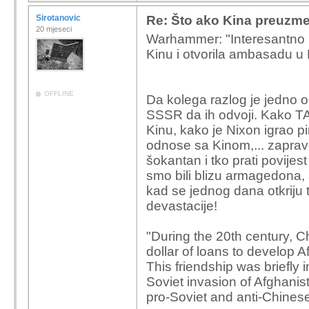
Sirotanovic
Re: Što ako Kina preuzme 
20 mjeseci
Warhammer: "Interesantno 
Kinu i otvorila ambasadu u 
OFFLINE
Da kolega razlog je jedno o
SSSR da ih odvoji. Kako TA
Kinu, kako je Nixon igrao p
odnose sa Kinom,... zapravo 
šokantan i tko prati povijest 
smo bili blizu armagedona, 
kad se jednog dana otkriju t
devastacije!
"During the 20th century, C
dollar of loans to develop 
This friendship was briefly i
Soviet invasion of Afghanist
pro-Soviet and anti-Chinese