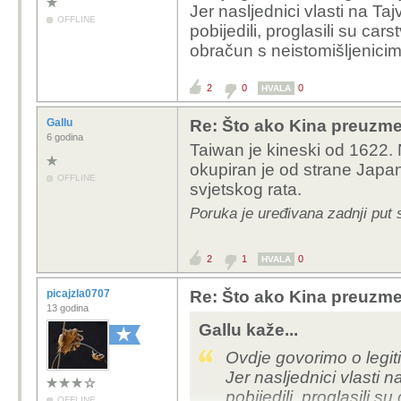
Jer nasljednici vlasti na Ta
OFFLINE
pobijedili, proglasili su car
obračun s neistomišljenicima
2
0
0
HVALA
Gallu
Re: Što ako Kina preuzme 
6 godina
Taiwan je kineski od 1622.
okupiran je od strane Japan
OFFLINE
svjetskog rata.
Poruka je uređivana zadnji put 
2
1
0
HVALA
picajzla0707
Re: Što ako Kina preuzme 
13 godina
Gallu kaže...
Ovdje govorimo o legit
Jer nasljednici vlasti 
pobijedili, proglasili s
OFFLINE