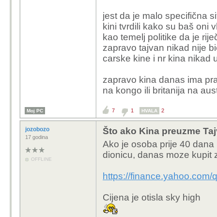
jest da je malo specifična si
kini tvrdili kako su baš oni vl
kao temelj politike da je rije
zapravo tajvan nikad nije bio
carske kine i nr kina nikad 
zapravo kina danas ima pra
na kongo ili britanija na aust
7
1
2
Moj PC
HVALA
jozobozo
Što ako Kina preuzme Tajv
17 godina
Ako je osoba prije 40 dana h
dionicu, danas moze kupit
OFFLINE
https://finance.yahoo.com/
Cijena je otisla sky high