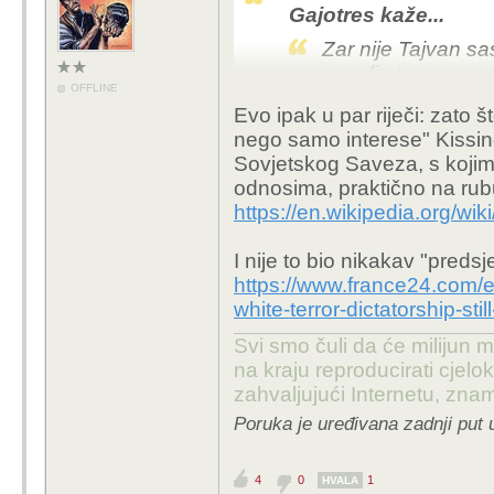
Gajotres kaže...
Zar nije Tajvan s
naselio tamo.
OFFLINE
Evo ipak u par riječi: zato š
Do 1971. Tajvan kao R
nego samo interese" Kissin
i Vijeća sigurnosti ka
Sovjetskog Saveza, s kojim 
Kina preuzela mjesto u 
odnosima, praktično na rub
https://en.wikipedia.org/wik
Interesantno 1979. US
otvorila ambasadu u Be
I nije to bio nikakav "preds
https://www.france24.com/e
Vrlo interesantan povij
white-terror-dictatorship-stil
se ne može objasniti u
Tajvana nije dobio ul
Svi smo čuli da će milijun m
na kraju reproducirati cje
https://worldpopulatio
zahvaljujući Internetu, znam
recognize-taiwan
Poruka je uređivana zadnji put 
4
0
1
HVALA