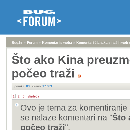
Bug.hr
»
Forum
»
Komentari s weba
»
Komentari članaka s naših web 
Što ako Kina preuzme
počeo traži
poruka:
83
|
čitano:
17.683
1
2
3
sljedeća
Ovo je tema za komentiranje 
se nalaze komentari na "
Što 
počeo traži
".