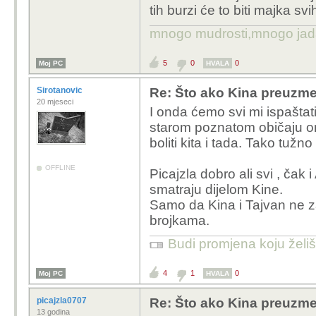
tih burzi će to biti majka sv
mnogo mudrosti,mnogo jada..
5
0
0
Moj PC
HVALA
Sirotanovic
Re: Što ako Kina preuzme 
20 mjeseci
I onda ćemo svi mi ispaštat
starom poznatom običaju oni 
boliti kita i tada. Tako tužn
OFFLINE
Picajzla dobro ali svi , čak
smatraju dijelom Kine.
Samo da Kina i Tajvan ne za
brojkama.
Budi promjena koju želiš 
4
1
0
Moj PC
HVALA
picajzla0707
Re: Što ako Kina preuzme 
13 godina