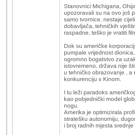
Stanovnici Michigana, Ohija
upozoravali su na ovo još p
samo tvornice, nestaje cijel
dobavljača, tehničkih vješt
raspadne, teško je vratiti fi
Dok su američke korporacije
pumpale vrijednost dionica, 
ogromno bogatstvo za uzak sl
istovremeno, država nije šti
u tehničko obrazovanje , a n
konkurenciju s Kinom.
I tu leži paradoks američko
kao pobjednički model glob
nogu.
Amerika je optimizirala profit
stratešku autonomiju, dugor
i broj radnih mjesta srednje