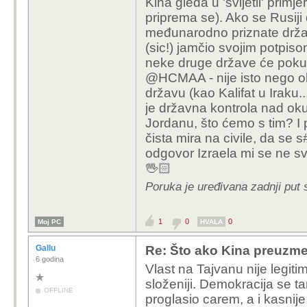
Kina gleda u 'svijetli' primj
priprema se). Ako se Rusiji
međunarodno priznate držav
(sic!) jamčio svojim potpisom
neke druge države će pokuša
@HCMAA - nije isto nego obr
državu (kao Kalifat u Iraku..
je državna kontrola nad okup
Jordanu, što ćemo s tim? I 
čista mira na civile, da se
odgovor Izraela mi se ne sv
🖖🏻
Poruka je uređivana zadnji put
1
0
0
Moj PC
HVALA
Gallu
Re: Što ako Kina preuzme 
6 godina
Vlast na Tajvanu nije legitim
složeniji. Demokracija se t
OFFLINE
proglasio carem, a i kasnije