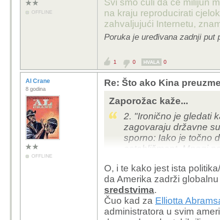
Hrana je skuplja nego i
Svi smo čuli da će milijun m
(hrana je slabije regul
na kraju reproducirati cje
OFFLINE
EU), ekonomska nejedn
zahvaljujući Internetu, znam
Amerikanca koji prvi p
Poruka je uređivana zadnji put 
godina (u Hrvatskoj ok
Zagreb (doslovce). Do
1
0
0
HVALA
da vidiš koliko je sus
Sve više Amerikanaca ž
Al Crane
Re: Što ako Kina preuzme 
do plaće, unatoč “najbo
8 godina
Zaporožac kaže...
2. "Ironično je gledati k
"That's why they call 
zagovaraju državne su
be asleep to believe it
sporno: Iako je točno da 
establišment. Mnogi pol
OFFLINE
protekcionizam (npr. u 
O, i te kako jest ista politik
Bidenove) suprotstavlja
da Amerika zadrži globalnu
republikanaca i demokr
sredstvima
.
unutar stranke, a ne nuž
Čuo kad za
Elliotta Abrams
administratora u svim amer