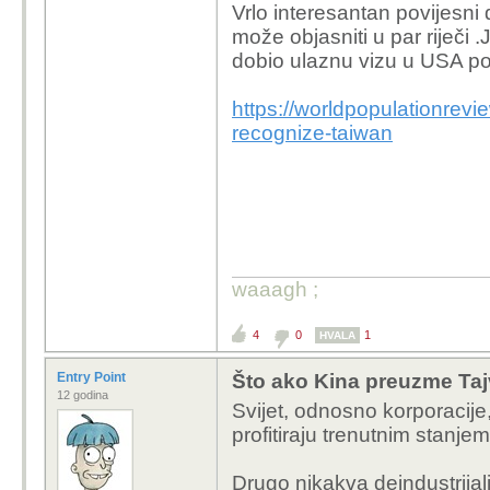
Vrlo interesantan povijesni 
može objasniti u par riječi
dobio ulaznu vizu u USA p
https://worldpopulationrevi
recognize-taiwan
waaagh ;
4
0
1
HVALA
Entry Point
Što ako Kina preuzme Tajv
12 godina
Svijet, odnosno korporacije,
profitiraju trenutnim stanje
Drugo nikakva deindustrijal