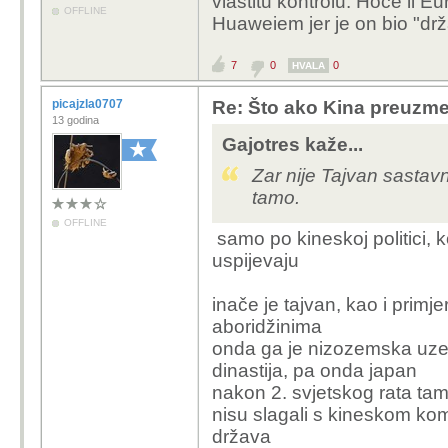
vlastitu kontrolu. Hoće li Eu
OFFLINE
Huaweiem jer je on bio "dr
7
0
0
HVALA
picajzla0707
Re: Što ako Kina preuzme 
13 godina
Gajotres kaže...
Zar nije Tajvan sastav
tamo.
OFFLINE
samo po kineskoj politici, k
uspijevaju
inače je tajvan, kao i primje
aboridžinima
onda ga je nizozemska uzela
dinastija, pa onda japan
nakon 2. svjetskog rata tamo
nisu slagali s kineskom kom
država