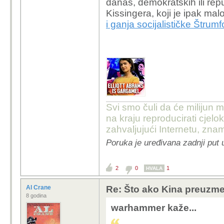
danas, demokratskih ili repu
Kissingera, koji je ipak mal
i ganja socijalističke Štrum
Svi smo čuli da će milijun m
na kraju reproducirati cje
zahvaljujući Internetu, znam
Poruka je uređivana zadnji put 
2
0
1
HVALA
Al Crane
Re: Što ako Kina preuzme 
8 godina
warhammer kaže...