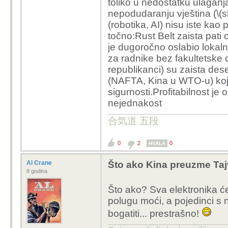
toliko u nedostatku ulaganj
geopolitičku konkurenc
nepodudaranju vještina (\(s
(robotika, AI) nisu iste kao
I tu leži paradoks ame
točno:Rust Belt zaista pati 
izgledao kao pobjednič
je dugoročno oslabio lokaln
sebi pucao u nogu.
za radnike bez fakultetske 
Amerika je optimizirala p
republikanci) su zaista des
žrtvovala stratešku au
(NAFTA, Kina u WTO-u) koj
industriju (a posljedičn
sigurnosti.Profitabilnost je
nejednakost
Umjesto da dugoročno gr
合気道 五段
sustav, Amerika sad ža
0
2
0
HVALA
Prosječan Amerikanac 
tri godine) a Zdravstv
Al Crane
Što ako Kina preuzme Tajv
godišnje, gotovo tri pu
8 godina
Amerikanci imaju stope
Što ako? Sva elektronika će 
dijelovima Europe)
polugu moći, a pojedinci s 
Amerika je postala druš
bogatiti... prestrašno!
dva ili tri posla, umjest