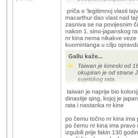
obračun s neistomišljen
priča o 'legitimnoj vlasti ta
imaju?
macarthur dao vlast nad t
zasniva se na povijesnim či
nakon 1. sino-japanskog ra
nr kina nema nikakve veze s
kuomintanga u cilju opravdanj
Gallu kaže...
Taiwan je kineski od 
okupiran je od strane 
svjetskog rata.
taiwan je naprije bio koloni
dinastije qing, kojoj je japa
rata i nastanka nr kine
po čemu točno nr kina ima p
po čemu nr kina ima pravo 
izgubili prije fakin 130 godi