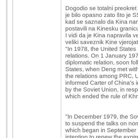
Dogodio se totalni preokret
je bilo opasno zato što je 
kad se saznalo da Kina nam
postavili na Kinesku granic
I vidi da je Kina napravila 
veliki saveznik Kine vjeroj
"In 1978, the United States
relations. On 1 January 197
diplomatic relation, soon fo
States, when Deng met wit
the relations among PRC, U
informed Carter of China's 
by the Soviet Union, in re
which ended the rule of K
"In December 1979, the Sov
to suspend the talks on norm
which began in September o
intention to renew the expir