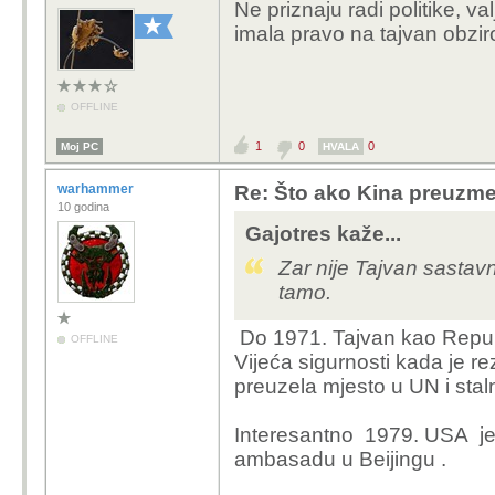
Ne priznaju radi politike, v
imala pravo na tajvan obzi
OFFLINE
1
0
0
Moj PC
HVALA
warhammer
Re: Što ako Kina preuzme 
10 godina
Gajotres kaže...
Zar nije Tajvan sastav
tamo.
Do 1971. Tajvan kao Republ
OFFLINE
Vijeća sigurnosti kada je 
preuzela mjesto u UN i staln
Interesantno 1979. USA je 
ambasadu u Beijingu .