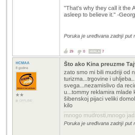
"That's why they call it t
asleep to believe it." -Geor
Poruka je uređivana zadnji put
29
0
7
HVALA
HCMAA
Što ako Kina preuzme Tajv
8 godina
zato smo mi bili mudriji od 
turizma...trgovine i uhljeba.
svega...nezamislivo da rec
u...tommy reklamira mlade k
šibenskoj pijaci veliki domol
OFFLINE
kilo
mnogo mudrosti,mnogo jada..
Poruka je uređivana zadnji put