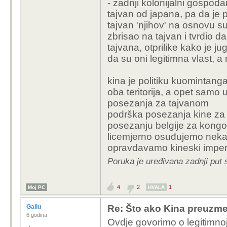
- zadnji kolonijalni gospodar
tajvan od japana, pa da je p
tajvan 'njihov' na osnovu s
zbrisao na tajvan i tvrdio da 
tajvana, otprilike kako je j
da su oni legitimna vlast, a 
kina je politiku kuomintanga
oba teritorija, a opet samo 
posezanja za tajvanom
podrška posezanja kine za 
posezanju belgije za kongo
licemjerno osuđujemo nekad
opravdavamo kineski imper
Poruka je uređivana zadnji put 
4
2
1
Moj PC
HVALA
Gallu
Re: Što ako Kina preuzme 
6 godina
Ovdje govorimo o legitimnoj