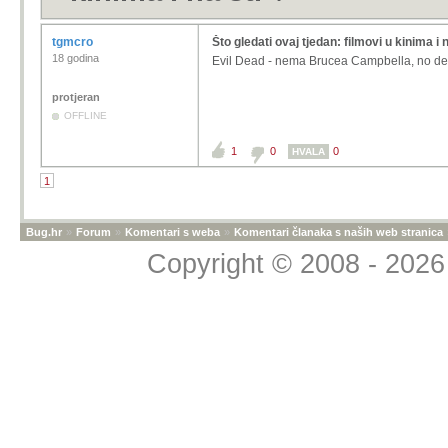
tgmcro
Što gledati ovaj tjedan: filmovi u kinima i 
18 godina
Evil Dead - nema Brucea Campbella, no de
protjeran
OFFLINE
1
0
0
HVALA
1
Bug.hr
»
Forum
»
Komentari s weba
»
Komentari članaka s naših web stranica
Copyright © 2008 - 2026 