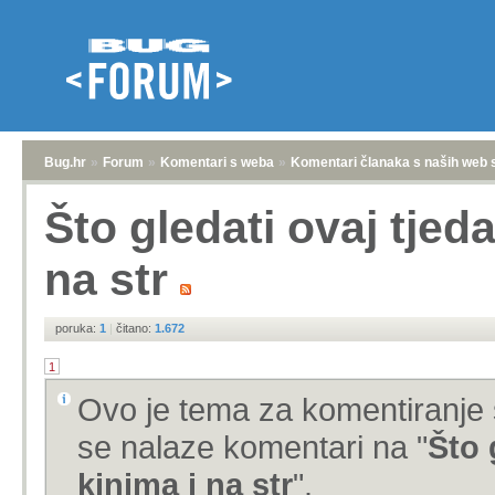
Bug.hr
»
Forum
»
Komentari s weba
»
Komentari članaka s naših web 
Što gledati ovaj tjeda
na str
poruka:
1
|
čitano:
1.672
1
Ovo je tema za komentiranje 
se nalaze komentari na "
Što 
kinima i na str
".