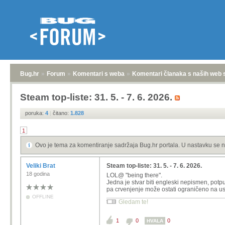
Bug.hr
»
Forum
»
Komentari s weba
»
Komentari članaka s naših web 
Steam top-liste: 31. 5. - 7. 6. 2026.
poruka:
4
|
čitano:
1.828
1
Ovo je tema za komentiranje sadržaja Bug.hr portala. U nastavku se n
Veliki Brat
Steam top-liste: 31. 5. - 7. 6. 2026.
18 godina
LOL@ "being there".
Jedna je stvar biti engleski nepismen, potp
pa crvenjenje može ostati ograničeno na usk
OFFLINE
Gledam te!
1
0
0
HVALA