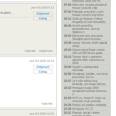
marksisti, kaže šef Pa
07:54
Kako bez recepta postati dr.
pon 8.6.2026 9:13
House (ovisnik o lije
07:16
Policajac prerušen u grm
 glavi....
Odgovori
hvatao vozače koji korist
Citiraj
02:13
Zašto je Nolanov Odisej
drugačiji od svih dosadašn
00:20
AI drži američko
gospodarstvo, ali to je
njegova n
23:43
Electronic Arts preuzima
Saudijski javni investici
23:29
Uputa: Stremio 2026 najbolji
setup
23:23
Opservatorij Rubin snimio
trajni link
nadporuka
više od 650 tisuća galak
23:12
Toyota Yaris s paketom
opreme Mid+ spremna za
pon 8.6.2026 10:14
2026
Odgovori
23:00
Savjeti o nadogradnji
računala
Citiraj
22:55
Ukrajinski Jetkiller, novi dron
presretač, lovi sv
22:37
Je li više došao kraj
fantazije „svi-mogu-biti-pro
22:22
Pentagon kupio 2000
ukrajinskih jurišnih dronova
u
21:54
Hi-Fi vs. Head-Fi: Kako se
vrhunski zvuk preselio
trajni link
21:33
Pomoć pri odabiru mobitela
21:29
EA Sports FC 27
21:11
Popusti, akcije i dobre
pon 8.6.2026 10:42
ponude za igre