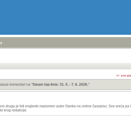
stranica
»
+/- sve po
alaze komentari na "
Steam top-liste: 31. 5. - 7. 6. 2026.
".
uno druga je biti engleski nepismen autor članka na online časopisu. Sva sreća pa 
i krug redakcije.