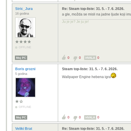
Stric_Jura
Re: Steam top-liste: 31. 5. - 7. 6. 2026.
16 godina
a gle, možda se misli na jadne ljude koji i
Ju je je? Je ju je!
OFFLINE
0
0
0
Moj PC
HVALA
Boris grozni
Steam top-liste: 31. 5. - 7. 6. 2026.
5 godina
Wallpaper Engine hebena igra
OFFLINE
0
0
0
Moj PC
HVALA
Veliki Brat
Re: Steam top-liste: 31. 5. - 7. 6. 2026.