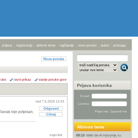
prijava
|
registracija
|
aktivne teme
|
najčitanije
|
nove poruke
|
autori
|
pretraga
Nova poruka
ruke
ravni prikaz
starije poruke gore
Prijava korisnika
E-mail:
ned 7.6.2026 13:43
Lozinka:
Odgovori
članak nije potpisan,
Citiraj
Aktivne teme
trajni link
08:15
Veliki dio AI industrije su