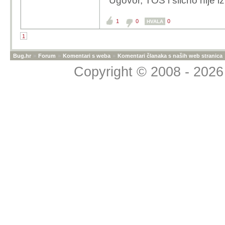
Ugovor, TOS i slicno nije 
1
0
0
HVALA
1
Bug.hr
»
Forum
»
Komentari s weba
»
Komentari članaka s naših web stranica
Copyright © 2008 - 2026 