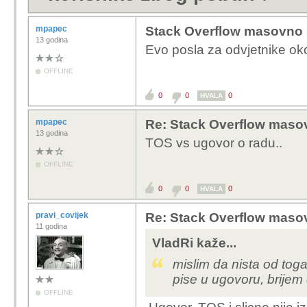
mpapec
Stack Overflow masovno 
13 godina
Evo posla za odvjetnike ok
OFFLINE
0
0
0
HVALA
mpapec
Re: Stack Overflow masov
13 godina
TOS vs ugovor o radu..
OFFLINE
0
0
0
HVALA
pravi_covijek
Re: Stack Overflow masov
11 godina
VladRi kaže...
mislim da nista od toga
pise u ugovoru, brijem d
OFFLINE