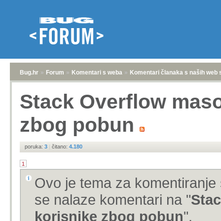
Bug.hr
»
Forum
»
Komentari s weba
»
Komentari članaka s naših web 
Stack Overflow maso
zbog pobun
poruka:
3
|
čitano:
4.180
1
Ovo je tema za komentiranje 
se nalaze komentari na "
Stac
korisnike zbog pobun
".