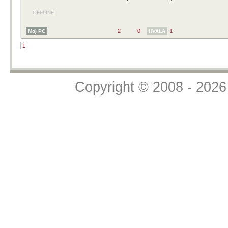
OFFLINE
2
0
1
Moj PC
HVALA
1
Bug.hr
»
Forum
»
Komentari s weba
»
Komentari članaka s naših web stranica
Copyright © 2008 - 2026 