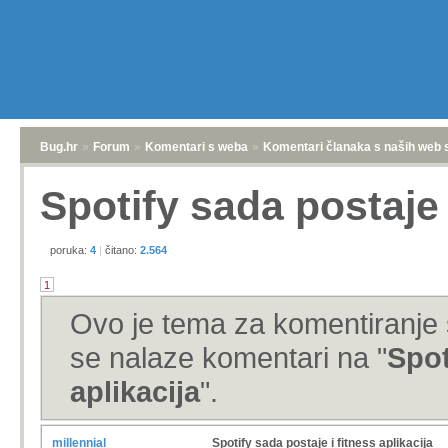
Bug.hr
»
Forum
»
Komentari s weba
»
Komentari članaka s naših web 
Spotify sada postaje i
poruka:
4
|
čitano:
2.564
1
Ovo je tema za komentiranje 
se nalaze komentari na "
Spot
aplikacija
".
millennial
Spotify sada postaje i fitness aplikacija