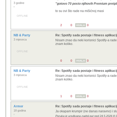
3 godine
"gotovo 70 posto njihovih Premium pret
to su ovi što rade na mišićnoj masi
OFFLINE
2
0
0
HVALA
NB & Party
Re: Spotify sada postaje i fitness aplikaci
3 mjeseca
Nisam znao da neki korisnici Spotify-a rade 
znam koliko.
OFFLINE
0
0
0
HVALA
NB & Party
Re: Spotify sada postaje i fitness aplikaci
3 mjeseca
Nisam znao da neki korisnici Spotify-a rade 
znam koliko.
OFFLINE
1
0
0
HVALA
Armor
Re: Spotify sada postaje i fitness aplikaci
18 godina
Ja okapam krumpir (ne danas naravno) i sl
Poruka je uređivana zadnji put ned 24.5.2026 8: