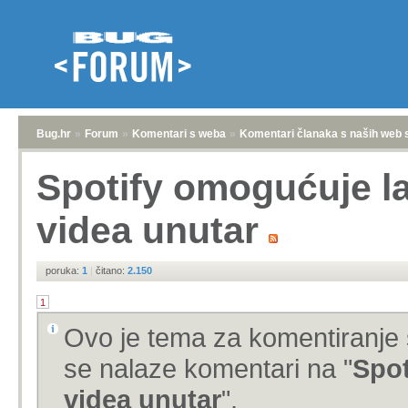
Bug.hr
»
Forum
»
Komentari s weba
»
Komentari članaka s naših web 
Spotify omogućuje la
videa unutar
poruka:
1
|
čitano:
2.150
1
Ovo je tema za komentiranje 
se nalaze komentari na "
Spot
videa unutar
".