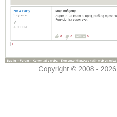
NB & Party
Moje mišljenje
3 mjeseca
Super je. Ja imam tu opcij, prošlog mjeseca 
Funkcionira super sve.
OFFLINE
0
0
0
HVALA
1
Bug.hr
»
Forum
»
Komentari s weba
»
Komentari članaka s naših web stranica
Copyright © 2008 - 2026 