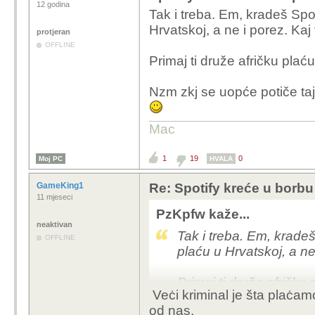
12 godina
Tak i treba. Em, kradeš Sp
Hrvatskoj, a ne i porez. Kaj 
protjeran
OFFLINE
Primaj ti druže afričku plaću
Nzm zkj se uopće potiče ta
Mac
1
19
0
Moj PC
HVALA
GameKing1
Re: Spotify kreće u borbu 
11 mjeseci
PzKpfw kaže...
neaktivan
Tak i treba. Em, krade
OFFLINE
plaću u Hrvatskoj, a ne 
Primaj ti druže afričku 
Veċi kriminal je šta plaċamo
koštaj.
od nas.