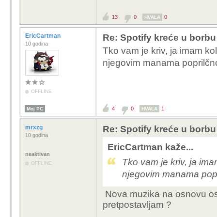
Nzm zkj se uopće potič
13
0
0
HVALA
EricCartman
Re: Spotify kreće u borbu 
10 godina
Tko vam je kriv, ja imam ko
njegovim manama poprilčno
OFFLINE
4
0
1
Moj PC
HVALA
mrxzg
Re: Spotify kreće u borbu 
10 godina
EricCartman kaže...
neaktivan
Tko vam je kriv, ja im
OFFLINE
njegovim manama popri
Nova muzika na osnovu oso
pretpostavljam ?