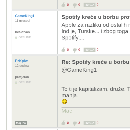
0
0
0
HVALA
GameKing1
Spotify kreće u borbu prot
11 mjeseci
Apple za razliku od ostalih
Indije, Turske... i zbog tog
neaktivan
Spotify....
OFFLINE
0
0
0
HVALA
PzKpfw
Re: Spotify kreće u borbu 
12 godina
@GameKing1
protjeran
OFFLINE
To ti je kapitalizam, druže. T
manja.
Mac
0
3
0
Moj PC
HVALA