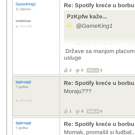
GameKing1
Re: Spotify kreće u borbu 
11 mjeseci
PzKpfw kaže...
neaktivan
@GameKing1
OFFLINE
To ti je kapitalizam, dru
Države sa manjom plaċom m
cijena manja.
usluge
2
0
0
HVALA
Iggivaggi
Re: Spotify kreće u borbu 
7 godina
Moraju???
OFFLINE
1
0
0
HVALA
Iggivaggi
Re: Spotify kreće u borbu 
7 godina
Momak, promašil si fudbal...