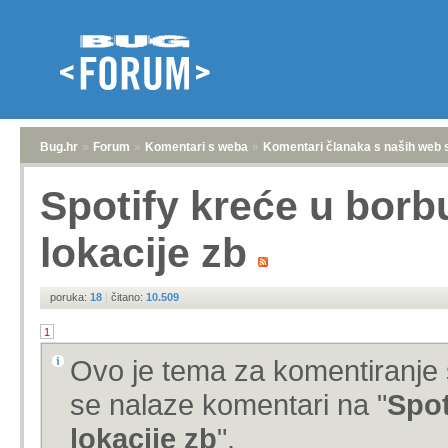
Bug.hr
»
Forum
»
Komentari s weba
»
Komentari članaka s naših web 
Spotify kreće u borbu
lokacije zb
poruka:
18
|
čitano:
10.509
1
Ovo je tema za komentiranje 
se nalaze komentari na "
Spot
lokacije zb
".