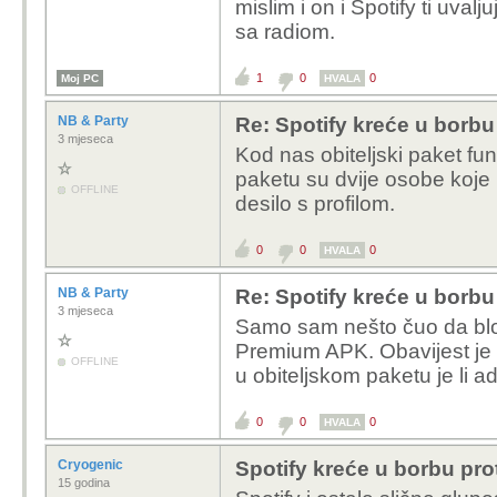
Nova muzika na osnovu
mislim i on i Spotify ti uval
pretpostavljam ?
sa radiom.
1
0
0
Moj PC
HVALA
NB & Party
Re: Spotify kreće u borbu 
3 mjeseca
Kod nas obiteljski paket f
paketu su dvije osobe koje n
OFFLINE
desilo s profilom.
0
0
0
HVALA
NB & Party
Re: Spotify kreće u borbu 
3 mjeseca
Samo sam nešto čuo da bloki
Premium APK. Obavijest je m
OFFLINE
u obiteljskom paketu je li a
0
0
0
HVALA
Cryogenic
Spotify kreće u borbu prot
15 godina