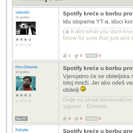
stirko55
Spotify kreće u borbu prot
16 godina
Idu stopama YT-a, iduci kora
It aint what you dont kno
know for sure that just aint 
OFFLINE
1
0
0
HVALA
Pero Dinamit
Spotify kreće u borbu prot
18 godina
Vjerojatno će se obiteljska 
istoj mreži. Jer ako odeš van
obitelji
Dvije su stvari beskonačne 
OFFLINE
siguran - Einstein
9
0
0
Moj PC
HVALA
PzKpfw
Spotify kreće u borbu prot