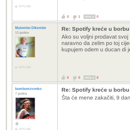
OFFLINE
0
1
0
HVALA
Mutombo Dikembe
Re: Spotify kreće u borbu 
13 godina
Ako su voljni prodavat svoj pr
naravno da zelim po toj cijen
kupujem odem u ducan di je 
OFFLINE
5
0
0
HVALA
bumbumzvonko
Re: Spotify kreće u borbu 
7 godina
Šta će mene zakačiti, 9 dan
OFFLINE