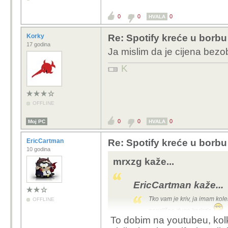
0
0
0
HVALA
Korky
Re: Spotify kreće u borbu 
17 godina
Ja mislim da je cijena bezo
K
OFFLINE
0
0
0
Moj PC
HVALA
EricCartman
Re: Spotify kreće u borbu 
10 godina
mrxzg kaže...
EricCartman kaže...
Tko vam je kriv, ja imam ko
OFFLINE
poprilčno dugo koristio
To dobim na youtubeu, kolk