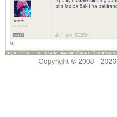
Spotify i ostale slične glupo
bilo što pa čak i na pakir
OFFLINE
1
0
1
Moj PC
HVALA
1
Bug.hr
»
Forum
»
Komentari s weba
»
Komentari članaka s naših web stranica
Copyright © 2008 - 2026 