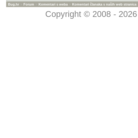
Bug.hr
»
Forum
»
Komentari s weba
»
Komentari članaka s naših web stranica
Copyright © 2008 - 2026 