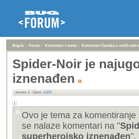
Bug.hr
»
Forum
»
Komentari s weba
»
Komentari članaka s naših web 
Spider-Noir je najug
iznenađen
poruka:
2
|
čitano:
2.037
1
Ovo je tema za komentiranje 
se nalaze komentari na "
Spid
superherojsko iznenađen
".