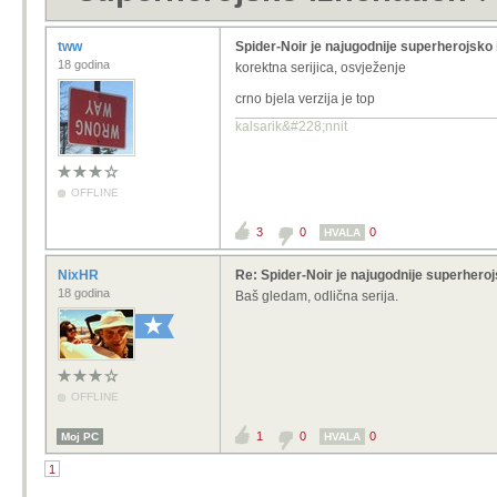
tww
Spider-Noir je najugodnije superherojsko
18 godina
korektna serijica, osvježenje
crno bjela verzija je top
kalsarik&#228;nnit
OFFLINE
3
0
0
HVALA
NixHR
Re: Spider-Noir je najugodnije superhero
18 godina
Baš gledam, odlična serija.
OFFLINE
1
0
0
Moj PC
HVALA
1