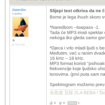
Zaporožac
Slijepi test otkriva da ne
5 godina
Bome je lega ihush skoro sv
*Naredbom --lowpass -1.
Tada će MP3 imati spektar d
nekoga tko gleda samo gorn
OFFLINE
*Djeca i vrlo mladi ljudi s
Međutim, već u ranim dvade
16 kHz – 18 kHz.
MP3 format koristi "psihoak
frekvencije koje ljudsko uho 
tonovima. (prvi puta sam n
Spektrogram možemo prevari
合気道 五段 ZLA BEBA ! Što te 
0
0
1
HVALA