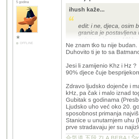
5 godina
ihush kaže...
edit: i ne, djeca, osim
granica je postavljena 
ovisno o izvoru, 18khz
OFFLINE
Ne znam tko tu nije budan.
testa, u stvarnosti niže
Duhovito ti je to sa Batma
sortofspik..) :)
Jesi li zamijenio Khz i Hz ?
90% djece čuje besprijeko
Zdravo ljudsko dojenče i m
kHz, pa čak i malo iznad to
Gubitak s godinama (Presbi
Ljudsko uho već oko 20. god
sposobnost primanja najviši
Stanice u unutarnjem uhu (
prve stradavaju jer su naji
合気道 五段 ZLA BEBA ! Što te 