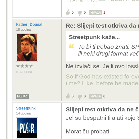
0
0
1
HVALA
Father_Dougal
Re: Slijepi test otkriva d
18 godina
Streetpunk kaže...
To bi ti trebao znati, 
ili neki drugi format ve
Ne izvlači se. Je li ovo lossl
OFFLINE
So if God has existed forev
time? Like, before he made
0
0
0
Moj PC
HVALA
Streetpunk
Slijepi test otkriva da ne
14 godina
Jel su bespatni ti alati koje
Morat ču probati