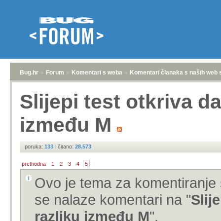
Bug.hr
»
Forum
»
Komentari s weba
»
Komentari članaka s naših web 
Slijepi test otkriva 
između M
poruka:
133
|
čitano:
28.573
prethodna
1
2
3
4
5
Ovo je tema za komentiranje 
se nalaze komentari na "
Slij
razliku između M
".