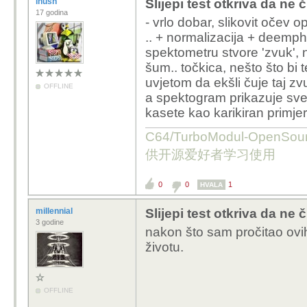
ihush
Slijepi test otkriva da ne
17 godina
- vrlo dobar, slikovit očev opi
.. + normalizacija + deempha
spektometru stvore 'zvuk', n
šum.. točkica, nešto što bi 
uvjetom da ekšli čuje taj zvu
OFFLINE
a spektogram prikazuje sve 
kasete kao karikiran primjer
C64/TurboModul-OpenS
供开源爱好者学习使用
0
0
1
HVALA
millennial
Slijepi test otkriva da ne
3 godine
nakon što sam pročitao ovih
životu.
OFFLINE