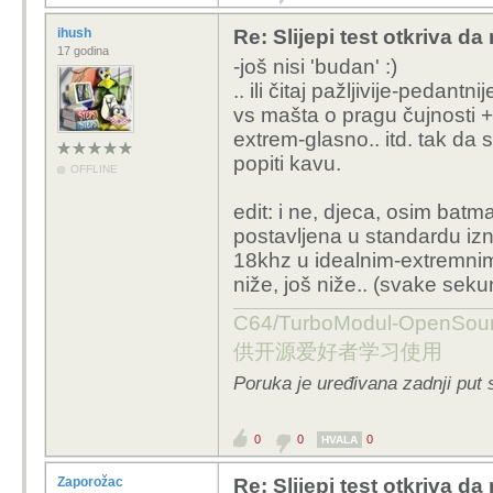
ihush
Re: Slijepi test otkriva d
17 godina
-još nisi 'budan' :)
.. ili čitaj pažljivije-pedantn
vs mašta o pragu čujnosti +
extrem-glasno.. itd. tak da sve
popiti kavu.
OFFLINE
edit: i ne, djeca, osim batm
postavljena u standardu izna
18khz u idealnim-extremnim 
niže, još niže.. (svake sekun
C64/TurboModul-OpenS
供开源爱好者学习使用
Poruka je uređivana zadnji put s
0
0
0
HVALA
Zaporožac
Re: Slijepi test otkriva d