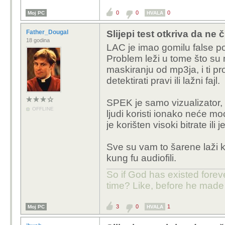
0
0
0
Moj PC
HVALA
Father_Dougal
Slijepi test otkriva da ne
18 godina
LAC je imao gomilu false poz
Problem leži u tome što su 
maskiranju od mp3ja, i ti pr
detektirati pravi ili lažni fajl.
SPEK je samo vizualizator, n
OFFLINE
ljudi koristi ionako neće mo
je korišten visoki bitrate ili
Sve su vam to šarene laži 
kung fu audiofili.
So if God has existed forev
time? Like, before he made
3
0
1
Moj PC
HVALA