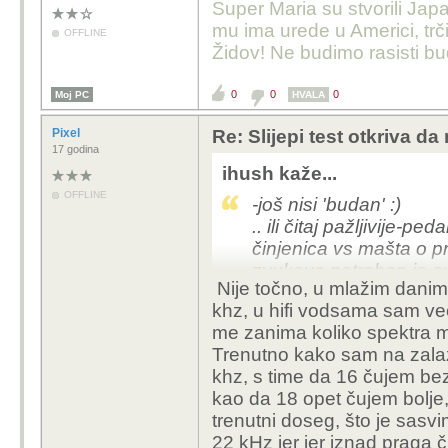
Super Maria su stvorili Japa
mu ima urede u Americi, trči
OFFLINE
Židov! Ne budimo rasisti b
0
0
0
Moj PC
HVALA
Pixel
Re: Slijepi test otkriva d
17 godina
ihush kaže...
OFFLINE
-još nisi 'budan' :)
.. ili čitaj pažljivije-pe
činjenica vs mašta o pr
zvukove potreban je ex
Nije točno, u mlažim dani
treba čitati .. ili što već 
khz, u hifi vodsama sam već
me zanima koliko spektra 
edit: i ne, djeca, osim
Trenutno kako sam na zalaz
granica je postavljena 
khz, s time da 16 čujem be
ovisno o izvoru, 18khz
kao da 18 opet čujem bolje,
testa, u stvarnosti niže
trenutni doseg, što je sasv
sortofspik..) :)
22 kHz jer jer iznad praga č