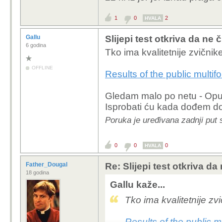
1
0
2
HVALA
Gallu
Slijepi test otkriva da ne
6 godina
Tko ima kvalitetnije zvičnik
OFFLINE
Results of the public multifo
Gledam malo po netu - Opus
Isprobati ću kada dođem d
Poruka je uređivana zadnji put s
0
0
0
HVALA
Father_Dougal
Re: Slijepi test otkriva d
18 godina
Gallu kaže...
Tko ima kvalitetnije zvi
Results of the public mu