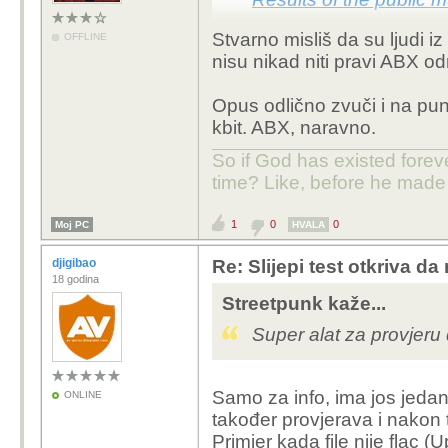
Stvarno misliš da su ljudi 
OFFLINE
Gledam malo po netu -
nisu nikad niti pravi ABX od
original. Isprobati ću
Opus odlično zvuči i na pun
kbit. ABX, naravno.
So if God has existed forev
time? Like, before he made
1
0
0
Moj PC
HVALA
djigibao
Re: Slijepi test otkriva d
18 godina
Streetpunk kaže...
Super alat za provjeru 
Samo za info, ima jos jedan
ONLINE
također provjerava i nakon
Primjer kada file nije flac 