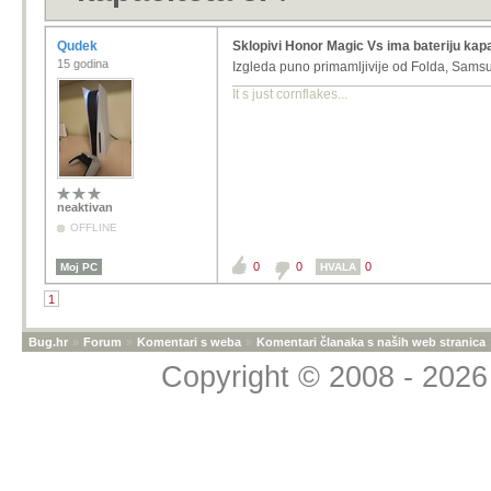
Qudek
Sklopivi Honor Magic Vs ima bateriju kapa
15 godina
Izgleda puno primamljivije od Folda, Samsu
It s just cornflakes...
neaktivan
OFFLINE
0
0
0
Moj PC
HVALA
1
Bug.hr
»
Forum
»
Komentari s weba
»
Komentari članaka s naših web stranica
Copyright © 2008 - 2026 