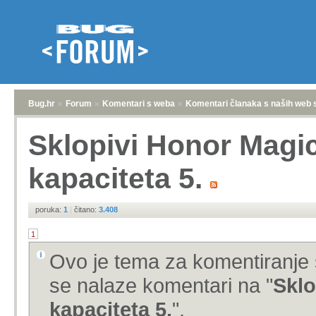
Bug.hr
»
Forum
»
Komentari s weba
»
Komentari članaka s naših web 
Sklopivi Honor Magic
kapaciteta 5.
poruka:
1
|
čitano:
3.408
1
Ovo je tema za komentiranje 
se nalaze komentari na "
Sklo
kapaciteta 5.
".