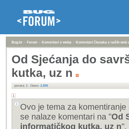
Bug.hr
»
Forum
»
Komentari s weba
»
Komentari članaka s naših web 
Od Sjećanja do savr
kutka, uz n
poruka:
1
|
čitano:
2.806
1
Ovo je tema za komentiranje 
se nalaze komentari na "
Od S
informatičkog kutka, uz n
".