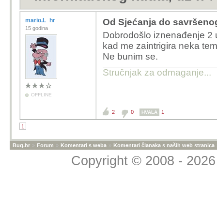
mario.L_hr
Od Sjećanja do savršenog
15 godina
Dobrodošlo iznenađenje 2 u
kad me zaintrigira neka te
Ne bunim se.
Stručnjak za odmaganje...
OFFLINE
2
0
1
HVALA
1
Bug.hr
»
Forum
»
Komentari s weba
»
Komentari članaka s naših web stranica
Copyright © 2008 - 2026 