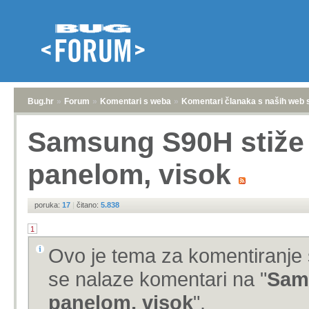
Bug.hr
»
Forum
»
Komentari s weba
»
Komentari članaka s naših web 
Samsung S90H stiže
panelom, visok
poruka:
17
|
čitano:
5.838
1
Ovo je tema za komentiranje 
se nalaze komentari na "
Sam
panelom, visok
".