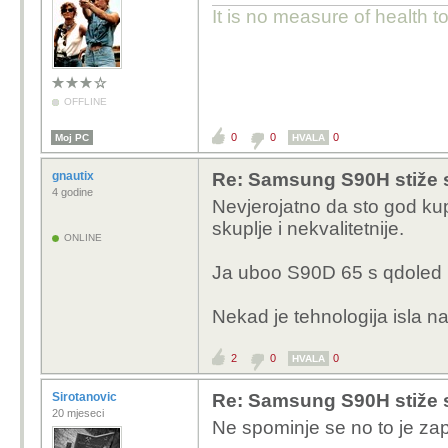
It is no measure of health t
OFFLINE
0
0
0
Moj PC
HVALA
gnautix
Re: Samsung S90H stiže 
4 godine
Nevjerojatno da sto god ku
skuplje i nekvalitetnije.
ONLINE
Ja uboo S90D 65 s qdoled p
Nekad je tehnologija isla na
2
0
0
HVALA
Sirotanovic
Re: Samsung S90H stiže 
20 mjeseci
Ne spominje se no to je za