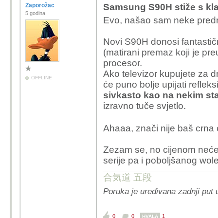
Zaporožac
Samsung S90H stiže s kl
5 godina
Evo, našao sam neke pred
Novi S90H donosi fantastičn
(matirani premaz koji je pr
procesor.
Ako televizor kupujete za d
OFFLINE
će puno bolje upijati refleks
sivkasto kao na nekim s
izravno tuče svjetlo.
Ahaaa, znači nije baš crna 
Zezam se, no cijenom neće
serije pa i poboljšanog wole
合気道 五段
Poruka je uređivana zadnji put 
0
0
1
HVALA