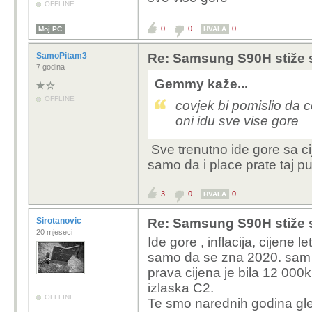
OFFLINE
0
0
0
Moj PC
HVALA
SamoPitam3
Re: Samsung S90H stiže 
7 godina
Gemmy kaže...
OFFLINE
covjek bi pomislio da c
oni idu sve vise gore
Sve trenutno ide gore sa c
samo da i place prate taj put
3
0
0
HVALA
Sirotanovic
Re: Samsung S90H stiže 
20 mjeseci
Ide gore , inflacija, cijene l
samo da se zna 2020. sam n
prava cijena je bila 12 000k
izlaska C2.
OFFLINE
Te smo narednih godina gl