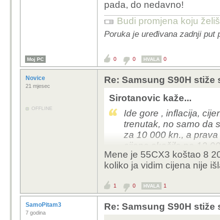
pada, do nedavno!
Budi promjena koju želiš 
Poruka je uređivana zadnji put 
0
0
0
Moj PC
HVALA
Novice
Re: Samsung S90H stiže 
21 mjesec
Sirotanovic kaže...
OFFLINE
Ide gore , inflacija, cij
trenutak, no samo da 
za 10 000 kn., a prava 
cijena skočila na 12 0
Mene je 55CX3 koštao 8 20
Te smo narednih godin
koliko ja vidim cijena nije 
zapravo pada, do ned
1
0
1
HVALA
SamoPitam3
Re: Samsung S90H stiže 
7 godina