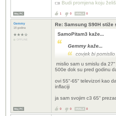
Budi promjena koju želiš 
1
0
0
Moj PC
HVALA
Gemmy
Re: Samsung S90H stiže 
18 godina
SamoPitam3 kaže...
OFFLINE
Gemmy kaže...
covjek bi pomislio 
vremenom, a oni i
mislio sam u smislu da 27" 
500e dok su pred godinu da
Sve trenutno ide gore 
Jos samo da i place prat
ovi 55"-65" televizori kao 
inflaciji
ja sam svojim c3 65" prezad
0
0
0
Moj PC
HVALA