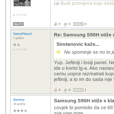
Budi promjena koju želiš 
OFFLINE
0
0
0
Moj PC
HVALA
SamoPitam3
Re: Samsung S90H stiže 
7 godina
Sirotanovic kaže...
OFFLINE
Ne spominje se no to 
Yup. Jeftiniji i losiji pane
ide u korist lg-a. Ako nast
cemu uopce razmatrati kupo
jeftiniji, a to im do sada nije
0
0
1
HVALA
Gemmy
Samsung S90H stiže s kl
18 godina
covjek bi pomislio da ce 65"
sve vise gore