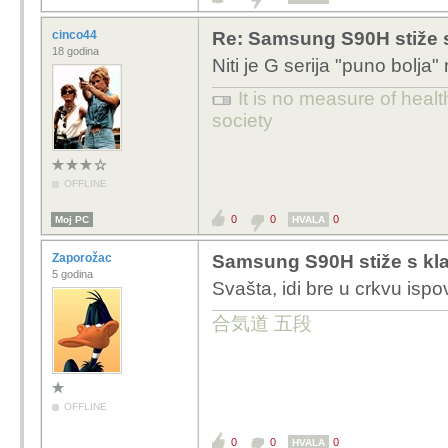
cinco44
Re: Samsung S90H stiže 
18 godina
Niti je G serija "puno bolja" ni
It is no measure of healt
society
OFFLINE
0
0
0
Moj PC
HVALA
Zaporožac
Samsung S90H stiže s kl
5 godina
Svašta, idi bre u crkvu ispo
合気道 五段
OFFLINE
0
0
0
HVALA