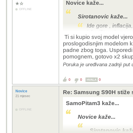
Novice kaže...
OFFLINE
Sirotanovic kaže...
Ide gore , inflacija
iskorištavaju tre
Ti si kupio svoj model vjero
akciji kupio LG 55
proslogodisnjim modelom ko
12 000kn.! Zatim j
padne zbog toga. Usporedi ga
izlaska C2.
pomognem, gotovo x2 skupl
Te smo narednih 
Poruka je uređivana zadnji put
u zapravo pada, 
Mene je 55CX3 koštao 
0
0
0
HVALA
Tako da, koliko ja vidi
slučaju
Novice
Re: Samsung S90H stiže 
21 mjesec
SamoPitam3 kaže...
OFFLINE
Novice kaže...
Sirotanovic kaže