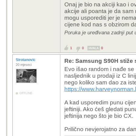
Onaj je bio na akciji kao i
Ide gore , infl
akcije ali poanta je da sam 
iskorištavaju
mogu usporediti jer je nem
sam na akciji
cijene kod nas s obzirom da 
prava cijena j
Poruka je uređivana zadnji put 
skočila na 12
Te smo nared
OLED-u zapr
1
0
0
HVALA
Mene je 55CX3 ko
Sirotanovic
Re: Samsung S90H stiže 
20 mjeseci
toga. Tako da, koli
Evo išao random i nađe se L
konkretnom sluča
nasljednik u prodaji iz C lin
nego koliko sam dao za ist
Ti si kupio svoj model 
https://www.harveynorman.
sa proslogodisnjim mod
OFFLINE
cijena mu padne zbog t
A kad usporedim punu cije
Ili da ti pomognem, go
jeftiniji. Ako ćeš gledati p
jeftinija nego što je bio CX.
Prilično nevjerojatno za da