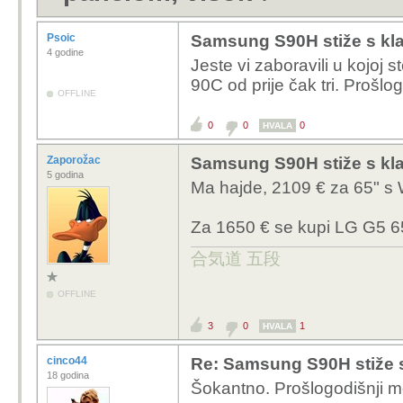
Psoic
Samsung S90H stiže s kl
4 godine
Jeste vi zaboravili u kojoj 
90C od prije čak tri. Prošlo
OFFLINE
0
0
0
HVALA
Zaporožac
Samsung S90H stiže s kl
5 godina
Ma hajde, 2109 € za 65" s
Za 1650 € se kupi LG G5 6
合気道 五段
OFFLINE
3
0
1
HVALA
cinco44
Re: Samsung S90H stiže 
18 godina
Šokantno. Prošlogodišnji mo