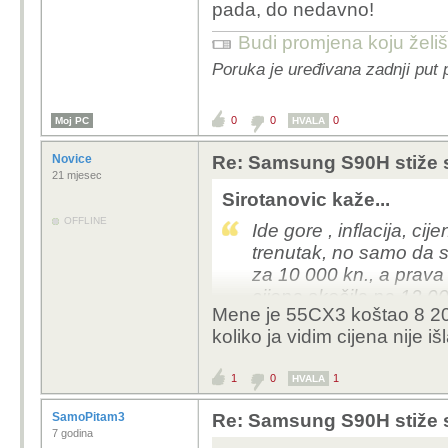
pada, do nedavno!
Budi promjena koju želiš 
Poruka je uređivana zadnji put 
0
0
0
Moj PC
HVALA
Novice
Re: Samsung S90H stiže 
21 mjesec
Sirotanovic kaže...
OFFLINE
Ide gore , inflacija, cij
trenutak, no samo da 
za 10 000 kn., a prava 
cijena skočila na 12 0
Mene je 55CX3 koštao 8 20
Te smo narednih godin
koliko ja vidim cijena nije 
zapravo pada, do ned
1
0
1
HVALA
SamoPitam3
Re: Samsung S90H stiže 
7 godina