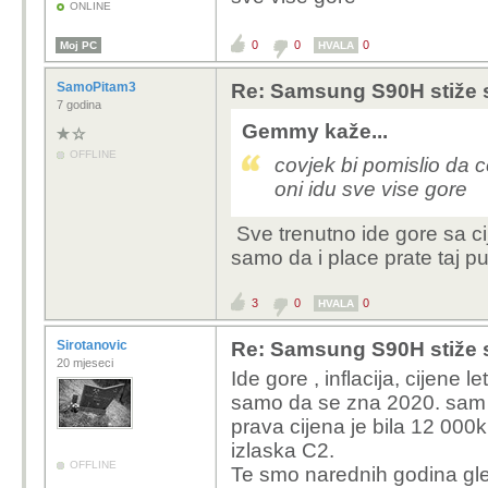
ONLINE
0
0
0
Moj PC
HVALA
SamoPitam3
Re: Samsung S90H stiže 
7 godina
Gemmy kaže...
OFFLINE
covjek bi pomislio da c
oni idu sve vise gore
Sve trenutno ide gore sa c
samo da i place prate taj put
3
0
0
HVALA
Sirotanovic
Re: Samsung S90H stiže 
20 mjeseci
Ide gore , inflacija, cijene l
samo da se zna 2020. sam n
prava cijena je bila 12 000k
izlaska C2.
OFFLINE
Te smo narednih godina gl