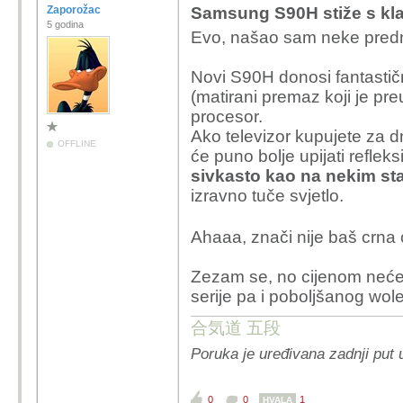
Zaporožac
Samsung S90H stiže s kl
5 godina
Evo, našao sam neke pred
Novi S90H donosi fantastičn
(matirani premaz koji je pr
procesor.
Ako televizor kupujete za d
OFFLINE
će puno bolje upijati refleks
sivkasto kao na nekim s
izravno tuče svjetlo.
Ahaaa, znači nije baš crna 
Zezam se, no cijenom neće
serije pa i poboljšanog wole
合気道 五段
Poruka je uređivana zadnji put 
0
0
1
HVALA