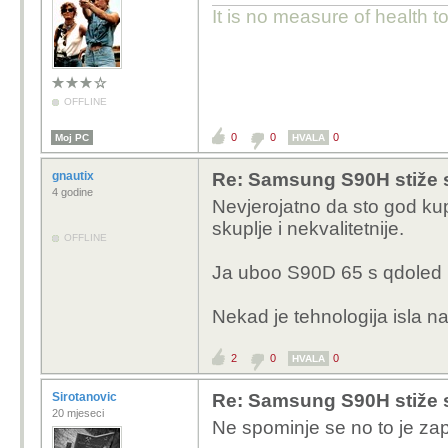
It is no measure of health t
OFFLINE
0
0
0
Moj PC
HVALA
gnautix
Re: Samsung S90H stiže 
4 godine
Nevjerojatno da sto god ku
skuplje i nekvalitetnije.
OFFLINE
Ja uboo S90D 65 s qdoled p
Nekad je tehnologija isla na
2
0
0
HVALA
Sirotanovic
Re: Samsung S90H stiže 
20 mjeseci
Ne spominje se no to je za