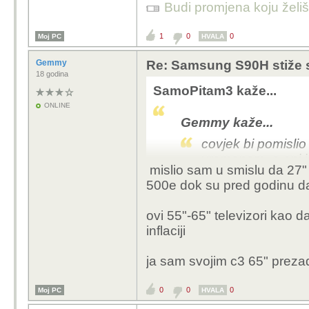
Budi promjena koju želiš 
1
0
0
Moj PC
HVALA
Gemmy
Re: Samsung S90H stiže 
18 godina
SamoPitam3 kaže...
ONLINE
Gemmy kaže...
covjek bi pomislio 
vremenom, a oni i
mislio sam u smislu da 27" 
500e dok su pred godinu da
Sve trenutno ide gore 
Jos samo da i place prat
ovi 55"-65" televizori kao 
inflaciji
ja sam svojim c3 65" prezad
0
0
0
Moj PC
HVALA