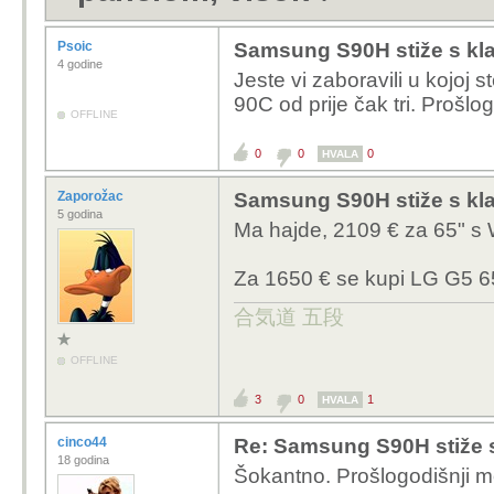
Psoic
Samsung S90H stiže s kl
4 godine
Jeste vi zaboravili u kojoj 
90C od prije čak tri. Prošlo
OFFLINE
0
0
0
HVALA
Zaporožac
Samsung S90H stiže s kl
5 godina
Ma hajde, 2109 € za 65" s
Za 1650 € se kupi LG G5 6
合気道 五段
OFFLINE
3
0
1
HVALA
cinco44
Re: Samsung S90H stiže 
18 godina
Šokantno. Prošlogodišnji mo