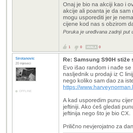
Onaj je bio na akciji kao i
Ide gore , infl
akcije ali poanta je da sam 
iskorištavaju
mogu usporediti jer je nem
sam na akciji
cijene kod nas s obzirom da 
prava cijena j
Poruka je uređivana zadnji put 
skočila na 12
Te smo nared
OLED-u zapr
1
0
0
HVALA
Mene je 55CX3 ko
Sirotanovic
Re: Samsung S90H stiže 
20 mjeseci
toga. Tako da, koli
Evo išao random i nađe se L
konkretnom sluča
nasljednik u prodaji iz C lin
nego koliko sam dao za ist
Ti si kupio svoj model 
https://www.harveynorman.
sa proslogodisnjim mod
OFFLINE
cijena mu padne zbog t
A kad usporedim punu cije
Ili da ti pomognem, go
jeftiniji. Ako ćeš gledati p
jeftinija nego što je bio CX.
Prilično nevjerojatno za da