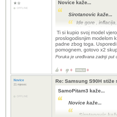
Novice kaže...
OFFLINE
Sirotanovic kaže...
Ide gore , inflacija
iskorištavaju tre
Ti si kupio svoj model vjero
akciji kupio LG 55
proslogodisnjim modelom ko
12 000kn.! Zatim j
padne zbog toga. Usporedi ga
izlaska C2.
pomognem, gotovo x2 skupl
Te smo narednih 
Poruka je uređivana zadnji put
u zapravo pada, 
Mene je 55CX3 koštao 
0
0
0
HVALA
Tako da, koliko ja vidi
slučaju
Novice
Re: Samsung S90H stiže 
21 mjesec
SamoPitam3 kaže...
OFFLINE
Novice kaže...
Sirotanovic kaže