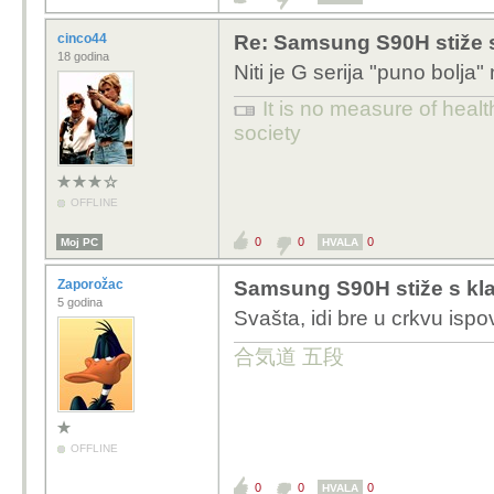
cinco44
Re: Samsung S90H stiže 
18 godina
Niti je G serija "puno bolja" ni
It is no measure of healt
society
OFFLINE
0
0
0
Moj PC
HVALA
Zaporožac
Samsung S90H stiže s kl
5 godina
Svašta, idi bre u crkvu ispo
合気道 五段
OFFLINE
0
0
0
HVALA