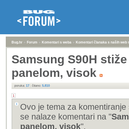
Bug.hr
»
Forum
»
Komentari s weba
»
Komentari članaka s naših web 
Samsung S90H stiže
panelom, visok
poruka:
17
|
čitano:
5.810
1
Ovo je tema za komentiranje 
se nalaze komentari na "
Sam
panelom, visok
".