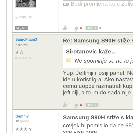
Budi promjena koju želiš 
OFFLINE
0
0
0
Moj PC
HVALA
SamoPitam3
Re: Samsung S90H stiže 
7 godina
Sirotanovic kaže...
OFFLINE
Ne spominje se no to 
Yup. Jeftiniji i losiji pane
ide u korist lg-a. Ako nast
cemu uopce razmatrati kupo
jeftiniji, a to im do sada nije
0
0
1
HVALA
Gemmy
Samsung S90H stiže s kl
18 godina
covjek bi pomislio da ce 65"
sve vise gore