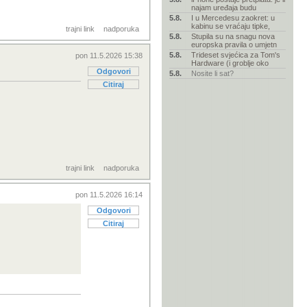
najam uređaja budu
5.8.
I u Mercedesu zaokret: u
kabinu se vraćaju tipke,
trajni link
nadporuka
5.8.
Stupila su na snagu nova
europska pravila o umjetn
5.8.
Trideset svjećica za Tom's
pon 11.5.2026 15:38
Hardware (i groblje oko
Odgovori
5.8.
Nosite li sat?
Citiraj
trajni link
nadporuka
pon 11.5.2026 16:14
Odgovori
Citiraj