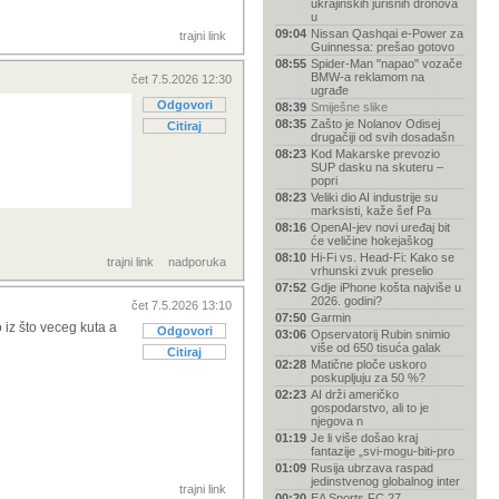
ukrajinskih jurišnih dronova
u
09:04
Nissan Qashqai e-Power za
trajni link
Guinnessa: prešao gotovo
08:55
Spider-Man "napao" vozače
BMW-a reklamom na
čet 7.5.2026 12:30
ugrađe
Odgovori
08:39
Smiješne slike
08:35
Zašto je Nolanov Odisej
Citiraj
drugačiji od svih dosadašn
08:23
Kod Makarske prevozio
SUP dasku na skuteru –
popri
08:23
Veliki dio AI industrije su
marksisti, kaže šef Pa
08:16
OpenAI-jev novi uređaj bit
će veličine hokejaškog
08:10
Hi-Fi vs. Head-Fi: Kako se
trajni link
nadporuka
vrhunski zvuk preselio
07:52
Gdje iPhone košta najviše u
2026. godini?
čet 7.5.2026 13:10
07:50
Garmin
 iz što veceg kuta a
Odgovori
03:06
Opservatorij Rubin snimio
više od 650 tisuća galak
Citiraj
02:28
Matične ploče uskoro
poskupljuju za 50 %?
02:23
AI drži američko
gospodarstvo, ali to je
njegova n
01:19
Je li više došao kraj
fantazije „svi-mogu-biti-pro
01:09
Rusija ubrzava raspad
jedinstvenog globalnog inter
trajni link
00:20
EA Sports FC 27