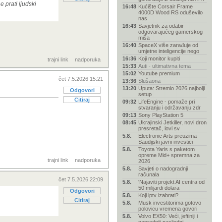
e prati ljudski
16:48
Kućište Corsair Frame
4000D Wood RS oduševilo
nas
16:43
Savjetnik za odabir
odgovarajućeg gamerskog
miša
16:40
SpaceX više zarađuje od
umjetne inteligencije nego
16:36
Koji monitor kupiti
trajni link
nadporuka
15:33
Auti - ultimativna tema
15:02
Youtube premium
čet 7.5.2026 15:21
13:36
Slušaona
13:20
Uputa: Stremio 2026 najbolji
Odgovori
setup
Citiraj
09:32
LifeEngine - pomaže pri
stvaranju i održavanju zdr
09:13
Sony PlayStation 5
08:45
Ukrajinski Jetkiller, novi dron
presretač, lovi sv
5.8.
Electronic Arts preuzima
Saudijski javni investici
5.8.
Toyota Yaris s paketom
opreme Mid+ spremna za
trajni link
nadporuka
2026
5.8.
Savjeti o nadogradnji
računala
čet 7.5.2026 22:09
5.8.
'Najaviti projekt AI centra od
50 milijardi dolara
Odgovori
5.8.
Koji iptv izabrati?
Citiraj
5.8.
Musk investitorima gotovo
polovicu vremena govori
5.8.
Volvo EX50: Veći, jeftiniji i