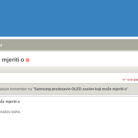
stranica
»
mjeriti o
+/- sve po
alaze komentari na "
Samsung predstavio OLED zaslon koji može mjeriti o
".
e mjeriti o
analizu daha.