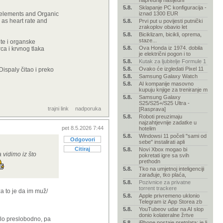
napredniji nasljedni
5.8.
Sklapanje PC konfiguracija -
D elements and Organic
iznad 1300 EUR
 as heart rate and
5.8.
Prvi put u povijesti putnički
zrakoplov obavio let
5.8.
Biciklizam, bicikli, oprema,
staze...
nte i organske
5.8.
Ova Honda iz 1974. dobila
ca i krvnog tlaka
je električni pogon i to
5.8.
Kutak za ljubitelje Formule 1
5.8.
Ovako će izgledati Pixel 11
Dispaly čitao i preko
5.8.
Samsung Galaxy Watch
5.8.
AI kompanije masovno
kupuju knjige za treniranje m
5.8.
Samsung Galaxy
S25/S25+/S25 Ultra -
trajni link
nadporuka
[Rasprava]
5.8.
Roboti preuzimaju
najzahtjevnije zadatke u
pet 8.5.2026 7:44
hotelim
5.8.
Windowsi 11 počeli "sami od
Odgovori
sebe" instalirati apli
Citiraj
5.8.
Novi Xbox mogao bi
 vidimo iz što
pokretati igre sa svih
prethodn
5.8.
Tko na umjetnoj inteligenciji
zarađuje, tko plaća,
5.8.
Pozivnice za privatne
torrent trackere
za to je da im muž/
5.8.
Apple privremeno uklonio
Telegram iz App Storea zb
5.8.
YouTubeov udar na AI slop
donio kolateralne žrtve
malo preslobodno, pa
5.8.
iPhone postaje pretplata: je li