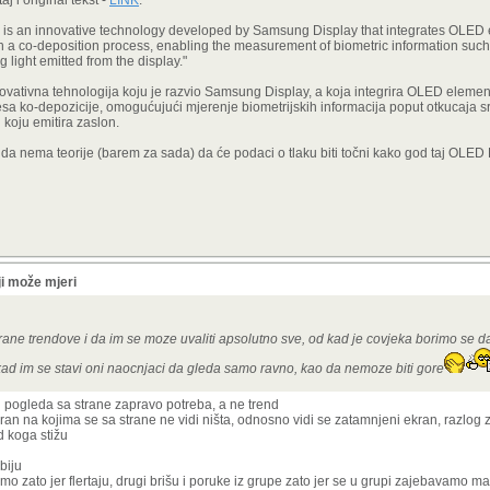
j i original tekst -
LINK
.
lay is an innovative technology developed by Samsung Display that integrates OLE
 a co-deposition process, enabling the measurement of biometric information such
 light emitted from the display."
 inovativna tehnologija koju je razvio Samsung Display, a koja integrira OLED eleme
a ko-depozicije, omogućujući mjerenje biometrijskih informacija poput otkucaja sr
 koju emitira zaslon.
o da nema teorije (barem za sada) da će podaci o tlaku biti točni kako god taj OLED 
i može mjeri
dirane trendove i da im se moze uvaliti apsolutno sve, od kad je covjeka borimo se da
ad im se stavi oni naocnjaci da gleda samo ravno, kao da nemoze biti gore
d pogleda sa strane zapravo potreba, a ne trend
ekran na kojima se sa strane ne vidi ništa, odnosno vidi se zatamnjeni ekran, razlog 
d koga stižu
biju
samo zato jer flertaju, drugi brišu i poruke iz grupe zato jer se u grupi zajebavamo 