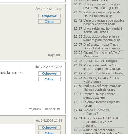
00:11
Policajac prerušen u grm
hvatao vozače koji korist
čet 7.5.2026 13:18
23:45
Kako bez recepta postati dr.
Odgovori
House (ovisnik o lije
23:42
Varta u stečaju zbog gubitka
Citiraj
posla s Appleom i odb
23:27
Links reklamacija - vanjski
servis MR servis
23:03
Zoox dobio odobrenje za
komercijalnu robotaksi usl
22:27
Društvena mreža Truth
Social legalizirala insajder
22:04
Grand Theft Auto (GTA VI) -
trajni link
Rasprava
21:02
Fantastika i SF (knjige)
20:52
Priče o elementima #30:
čet 7.5.2026 13:45
kisik – zagonetni sastojak
 ljudski mozak.
20:27
Pomoć pri odabiru mobitela
Odgovori
20:08
Samsung Galaxy Z Flip /
Citiraj
Fold 8 serija
19:45
Može li korištenje mobitela
tijekom punjenja oštet
18:30
Popusti, akcije i dobre
ponude za igre
18:03
Pucanje foruma i login na
forum
trajni link
nadporuka
17:44
Stolica / Fotelja za
računalo?
17:01
Testirali smo ASUS ROG
čet 7.5.2026 13:58
Falchion Ace 75 HE,
magnets
Odgovori
16:52
Jedna od četiri osobe
Citiraj
generacije Z oslanja na AI n