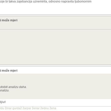
koje bi takva zajebancija uznemirila, odnosno napravila ljubomornim
i može mjeri
i može mjeri
dobiti analizu daha.
analizu.
jivi!
žerdu žinar gurdaž žarpar ženar žednu žena