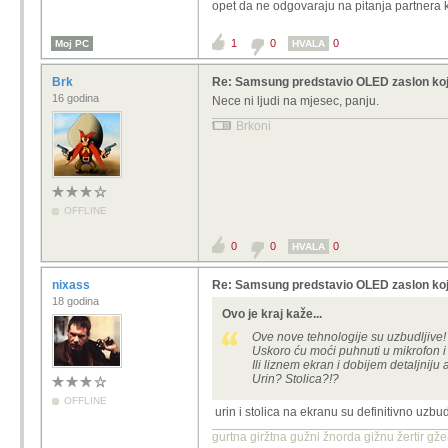
opet da ne odgovaraju na pitanja partnera 
1
0
0
Moj PC
HVALA
Brk
Re: Samsung predstavio OLED zaslon koj
16 godina
Nece ni ljudi na mjesec, panju.
Brkoni
OFFLINE
0
0
0
HVALA
nixass
Re: Samsung predstavio OLED zaslon koj
18 godina
Ovo je kraj kaže...
Ove nove tehnologije su uzbudljive!
Uskoro ću moći puhnuti u mikrofon i 
Ili liznem ekran i dobijem detaljniju 
Urin? Stolica?!?
OFFLINE
urin i stolica na ekranu su definitivno uzbudl
gurtna giržtna gužni žnorda gižnu žertir g