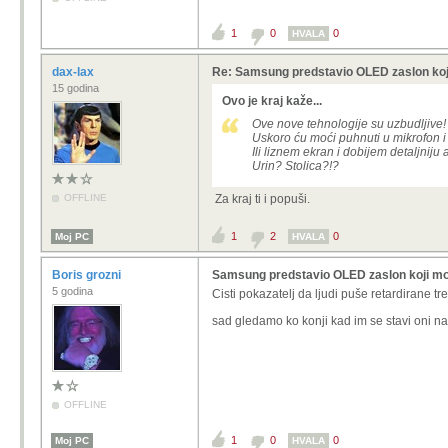
1
0
0
HVALA
dax-lax
Re: Samsung predstavio OLED zaslon koj
15 godina
Ovo je kraj kaže...
Ove nove tehnologije su uzbudljive!
Uskoro ću moći puhnuti u mikrofon i 
Ili liznem ekran i dobijem detaljniju 
Urin? Stolica?!?
OFFLINE
Za kraj ti i popuši.
1
2
0
Moj PC
HVALA
Boris grozni
Samsung predstavio OLED zaslon koji mož
5 godina
Cisti pokazatelj da ljudi puše retardirane t
sad gledamo ko konji kad im se stavi oni n
OFFLINE
1
0
0
Moj PC
HVALA