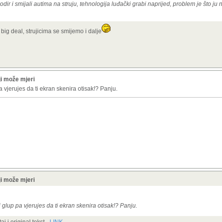
dir i smijali autima na struju, tehnologija luđački grabi naprijed, problem je što ju n
big deal, strujicima se smijemo i dalje
i može mjeri
 vjerujes da ti ekran skenira otisak!? Panju.
i može mjeri
glup pa vjerujes da ti ekran skenira otisak!? Panju.