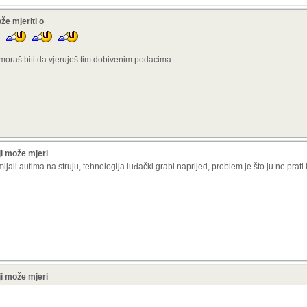
e mjeriti o
moraš biti da vjeruješ tim dobivenim podacima.
i može mjeri
ijali autima na struju, tehnologija luđački grabi naprijed, problem je što ju ne prati
i može mjeri