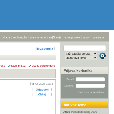
prijava
|
registracija
|
aktivne teme
|
najčitanije
|
nove poruke
|
autori
|
pretraga
Nova poruka
ruke
ravni prikaz
starije poruke gore
Prijava korisnika
E-mail:
čet 7.5.2026 12:04
Lozinka:
Odgovori
Citiraj
Aktivne teme
09:10
Pentagon kupio 2000