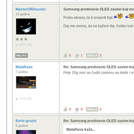
MasterOfDisaster
Samsung predstavio OLED zaslon koji mož
16 godina
Preko ekrana će ti izmjeriti tlak
Daj me nemoj, da ne kažem šta. Koliko lud 
OFFLINE
5
1
2
Moj PC
HVALA
MalaRava
Re: Samsung predstavio OLED zaslon koj
7 godina
Prije 20g smo se čudili zaslonu na dodir i sm
OFFLINE
0
0
0
HVALA
Boris grozni
Re: Samsung predstavio OLED zaslon koj
5 godina
MalaRava kaže...