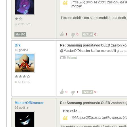
Prije 20g smo se čudili zaslonu na do
mozak.
Iskreno dobili smo samo mobitele na dodir, 
OFFLINE
1
0
0
Moj PC
HVALA
Brk
Re: Samsung predstavio OLED zaslon koj
16 godina
@MasterOfDisaster koliko moras biti glup pa
Brkoni
OFFLINE
0
1
0
HVALA
MasterOfDisaster
Re: Samsung predstavio OLED zaslon koj
16 godina
Brk kaže...
@MasterOfDisaster koliko moras biti 