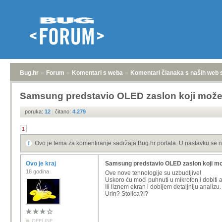
Bug.hr
»
Forum
»
Komentari s weba
»
Komentari članaka s naših web 
Samsung predstavio OLED zaslon koji može 
poruka:
12
|
čitano:
4.279
1
Ovo je tema za komentiranje sadržaja Bug.hr portala. U nastavku se n
Ovo je kraj
Samsung predstavio OLED zaslon koji mož
18 godina
Ove nove tehnologije su uzbudljive!
Uskoro ću moći puhnuti u mikrofon i dobiti 
Ili liznem ekran i dobijem detaljniju analizu.
Urin? Stolica?!?
OFFLINE