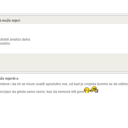
i može mjeri
dobiti analizu daha.
analizu.
e mjeriti o
rendove i da im se moze uvaliti apsolutno sve, od kad je covjeka borimo se da vidimo
aocnjaci da gleda samo ravno, kao da nemoze biti gore