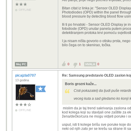
Alo panju, prije nego počneš vrijeđati, pročita
Bitan citat iz linka je: "Sensor OLED Disp
OFFLINE
Photodiodes (OPD) within the panel through
blood pressure by detecting blood flow using
Ili ti po hrvatski - Sensor OLED Display je
fotodiode (OPD) unutar panela putem proces
detektiranjem protoka krvi pomoću svjetlosti
I ja nisam ništa govorio o otisku prsta, neg
bilo čega on to skenirao, točka.
0
1
0
Moj PC
HVALA
picajzla0707
Re: Samsung predstavio OLED zaslon koj
13 godina
Boris grozni kaže...
Cisti pokazatelj da ljudi puše retar
veceg kuta a sad gledamo ko konji k
mislim da je taj trend sakrivanja zaslona o
OFFLINE
kod kolega koji su stavljali one zaštite za 
žena/dečko/cura ne mogu vidjeti poruke i o
usput, isti ti kolege brišu sve poruke koje do
neki od njih zato jer se krešu sa strane ili 