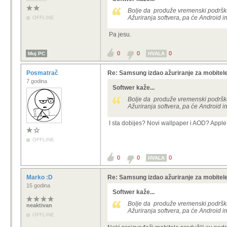
Bolje da produže vremenski podršku(
Ažuriranja softvera, pa će Android 
OFFLINE
Pa jesu.
0
0
0
Moj PC
HVALA
Posmatrač
Re: Samsung izdao ažuriranje za mobitele
7 godina
Softwer kaže...
Bolje da produže vremenski podršku(
Ažuriranja softvera, pa će Android 
I sta dobijes? Novi wallpaper i AOD? Apple se 
OFFLINE
0
0
0
HVALA
Marko :D
Re: Samsung izdao ažuriranje za mobitele
15 godina
Softwer kaže...
Bolje da produže vremenski podršku(
neaktivan
Ažuriranja softvera, pa će Android 
OFFLINE