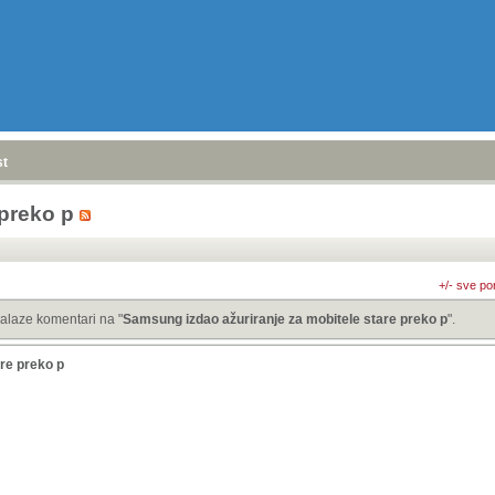
stranica
»
 preko p
+/- sve po
alaze komentari na "
Samsung izdao ažuriranje za mobitele stare preko p
".
re preko p