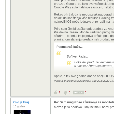
Neki proizvođači mobitela produžili su pod
preuzeo Google, pa tako sve važne sigurnos
Google Play automatski je zaštićen, nebitno 
Rekao bih čak da je nedostatak nadogradnji 
dolazi do korištenja više resursa i kraćeg tr
najnoviji iOS neće jednako brzo raditi na naj
Prije sam čim bi izašla nadogradnja za Andr
Pie davno izašao. Mobitel radi kao prvog dan
ažurirao, baterija im je jedva držala pola 
planiranom starenju uređaja nek prodaju 
Posmatrač kaže...
Softwer kaže...
Bolje da produže vremenski p
u smislu Ažuriranja softvera
I sta dobijes? Novi wallpaper i AOD? A
Apple je tek ove godine dodao opciju u iOS d
Poruka je uređivana zadnji put sub 20.8.2022 14
7
0
0
HVALA
Ovo je kraj
Re: Samsung izdao ažuriranje za mobitele
18 godina
Možda je to podrška ukrajincima u borbi pro