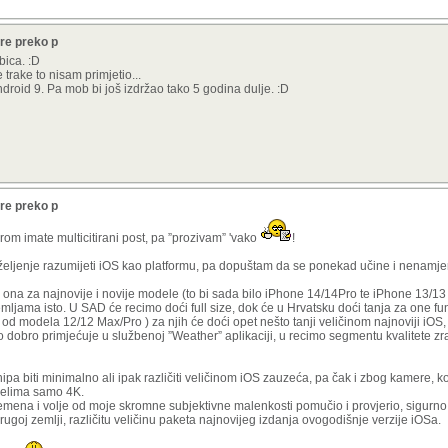
re preko p
bica. :D
 trake to nisam primjetio...
droid 9. Pa mob bi još izdržao tako 5 godina dulje. :D
re preko p
zirom imate multicitirani post, pa ”prozivam” 'vako
!
ljenje razumijeti iOS kao platformu, pa dopuštam da se ponekad učine i nenamjern
ona za najnovije i novije modele (to bi sada bilo iPhone 14/14Pro te iPhone 13/13 
zemljama isto. U SAD će recimo doći full size, dok će u Hrvatsku doći tanja za one f
od modela 12/12 Max/Pro ) za njih će doći opet nešto tanji veličinom najnoviji iOS, 
o dobro primjećuje u službenoj ”Weather” aplikaciji, u recimo segmentu kvalitete zra
chipa biti minimalno ali ipak različiti veličinom iOS zauzeća, pa čak i zbog kamere, k
delima samo 4K.
emena i volje od moje skromne subjektivne malenkosti pomučio i provjerio, sigurn
ugoj zemlji, različitu veličinu paketa najnovijeg izdanja ovogodišnje verzije iOSa.