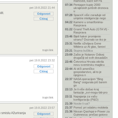
marksisti, kaže šef Pa
07:34
Pentagon kupio 2000
pet 19.8.2022 21:44
ukrajinskih jurišnih dronova
u
it.
Odgovori
07:28
SpaceX više zarađuje od
umjetne inteligencije nego
Citiraj
04:22
Kamere u smartfonima-
Rasprava
01:22
Grand Theft Auto (GTA VI) -
Rasprava
23:46
Bijeli haker promijenio
stranu? Doznalo se tko je
23:31
Netflix oživljava Gene
Wildera uz AI glas, fanovi
trajni link
23:21
Stupna bušilica
23:09
Zašto je Nolanov Odisej
drugačiji od svih dosadašn
pet 19.8.2022 23:32
22:46
Četvorica Hrvata otkrila
novu svemirsku maglicu
Odgovori
22:44
AI drži američko
Citiraj
gospodarstvo, ali to je
njegova n
22:37
NASA operacijom "Bing
Bang" osigurala još barem
go
22:13
Je li više došao kraj
fantazije „svi-mogu-biti-pro
22:11
Napajanja za vašu
trajni link
konfiguraciju (P&O)
21:39
Nosite li sat?
21:37
Pomoć pri odabiru mobitela
pet 19.8.2022 23:57
21:36
Nissan Qashqai e-Power za
 smislu Ažuriranja
Odgovori
Guinnessa: prešao gotovo