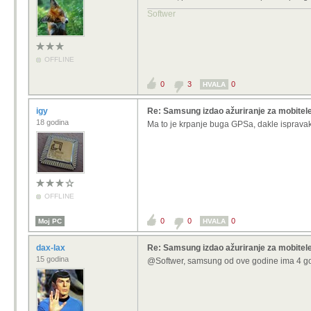
Softwer
OFFLINE
0
3
0
HVALA
igy
Re: Samsung izdao ažuriranje za mobitele
18 godina
Ma to je krpanje buga GPSa, dakle ispravak 
OFFLINE
0
0
0
Moj PC
HVALA
dax-lax
Re: Samsung izdao ažuriranje za mobitele
15 godina
@Softwer, samsung od ove godine ima 4 godi