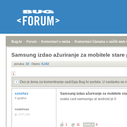
Bug.hr
»
Forum
»
Komentari s weba
»
Komentari članaka s naših web 
Samsung izdao ažuriranje za mobitele stare
poruka:
18
|
čitano:
8.242
1
Ovo je tema za komentiranje sadržaja Bug.hr portala. U nastavku se n
sxnxhxz
Samsung izdao ažuriranje za mobitele sta
4 godine
svaka cast samsungu al android je 0
neaktivan
OFFLINE
1
11
0
HVALA