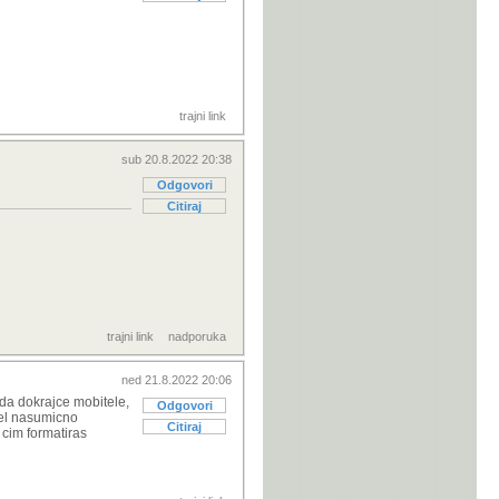
trajni link
sub 20.8.2022 20:38
Odgovori
Citiraj
trajni link
nadporuka
ned 21.8.2022 20:06
e da dokrajce mobitele,
Odgovori
tel nasumicno
Citiraj
 cim formatiras