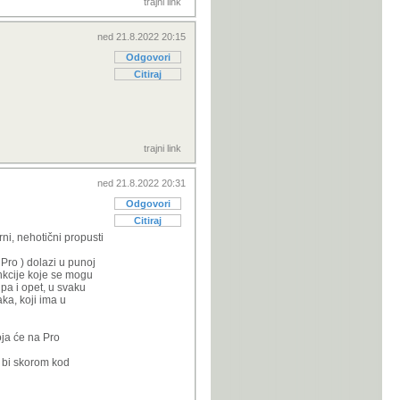
trajni link
ned 21.8.2022 20:15
Odgovori
Citiraj
trajni link
ned 21.8.2022 20:31
Odgovori
Citiraj
i, nehotični propusti
Pro ) dolazi u punoj
unkcije koje se mogu
pa i opet, u svaku
ka, koji ima u
oja će na Pro
o bi skorom kod