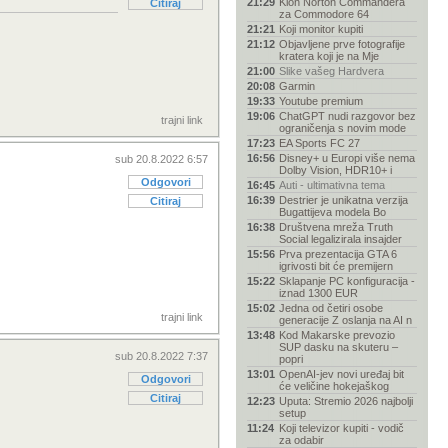
21:29
Klon Norton Commandera
Citiraj
za Commodore 64
21:21
Koji monitor kupiti
21:12
Objavljene prve fotografije
kratera koji je na Mje
21:00
Slike vašeg Hardvera
20:08
Garmin
19:33
Youtube premium
19:06
ChatGPT nudi razgovor bez
trajni link
ograničenja s novim mode
17:23
EA Sports FC 27
16:56
Disney+ u Europi više nema
sub 20.8.2022 6:57
Dolby Vision, HDR10+ i
Odgovori
16:45
Auti - ultimativna tema
16:39
Destrier je unikatna verzija
Citiraj
Bugattijeva modela Bo
16:38
Društvena mreža Truth
Social legalizirala insajder
15:56
Prva prezentacija GTA 6
igrivosti bit će premijern
15:22
Sklapanje PC konfiguracija -
iznad 1300 EUR
15:02
Jedna od četiri osobe
trajni link
generacije Z oslanja na AI n
13:48
Kod Makarske prevozio
SUP dasku na skuteru –
sub 20.8.2022 7:37
popri
13:01
OpenAI-jev novi uređaj bit
Odgovori
će veličine hokejaškog
Citiraj
12:23
Uputa: Stremio 2026 najbolji
setup
11:24
Koji televizor kupiti - vodič
za odabir