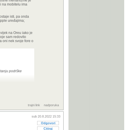
urnosne mehanizme je
i na mobitelu ima
staje isti, pa onda
 Apple uređajima;
vijek na Oreu iako je
koje sam redovito
a oni nek svoje fore o
itanju podrške
trajni link
nadporuka
sub 20.8.2022 15:33
Odgovori
Citiraj