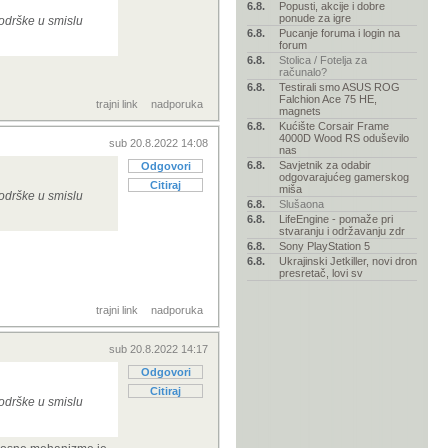
6.8.
Popusti, akcije i dobre
ponude za igre
podrške u smislu
6.8.
Pucanje foruma i login na
forum
6.8.
Stolica / Fotelja za
računalo?
6.8.
Testirali smo ASUS ROG
Falchion Ace 75 HE,
trajni link
nadporuka
magnets
6.8.
Kućište Corsair Frame
4000D Wood RS oduševilo
sub 20.8.2022 14:08
nas
6.8.
Savjetnik za odabir
Odgovori
odgovarajućeg gamerskog
Citiraj
miša
podrške u smislu
6.8.
Slušaona
6.8.
LifeEngine - pomaže pri
stvaranju i održavanju zdr
6.8.
Sony PlayStation 5
6.8.
Ukrajinski Jetkiller, novi dron
presretač, lovi sv
trajni link
nadporuka
sub 20.8.2022 14:17
Odgovori
Citiraj
podrške u smislu