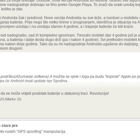
ršku za svoje uređaje. Doduše, nove verzije Androida su nebitne. Gotovo sve sig
ne nadogradnje dobivaju se tiho preko Google Playa. To znači da svaki uređaj koj
koliko je star.
Androida čak i prednost. Nove verzije Androida su sve teže, a hardver u mobitelu o
ajanja baterije. Prije nego što netko krene s izrugivanjem, identična je situacija na
novijem uređaju i na uređaju starom 4 godine, a i trajanje baterije će biti kraće.
oid nadogradio, sad ih kompletno ignoriram. Trenutni mobitel star 4 godine još je u
a, a baterija i dalje dosta dugo drži (pa i nakon 4 godine). Svi prethodni mobiteli 
dana nakon dvije godine. Tako da su mi nadogradnje Androida ugašene do daljnjeg; 
nekom drugom.
odršku(Ažuriranje softvera) A možda se sjete i toga pa budu "kopirali" Apple po p
, pa će Android imati update npr 5godina.
pple se trudi dostici android po funkcija, i tu je negdje. Jos koji korak i eto ga....
a se može vidjeti postotak baterije u statusnoj traci. Revolucija!
:23 (Marko :D).
 stare pre
tiv ruskih "GPS spoofing" manipulacija.