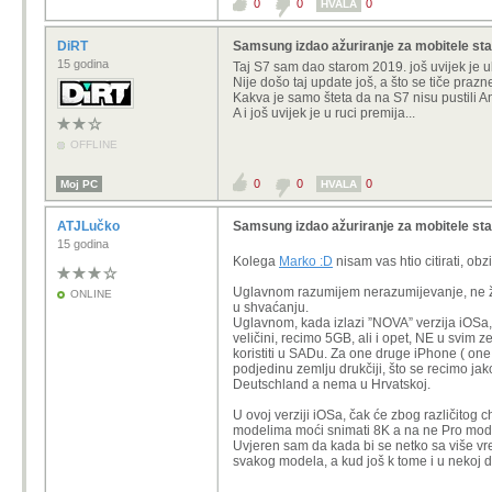
0
0
0
HVALA
DiRT
Samsung izdao ažuriranje za mobitele sta
15 godina
Taj S7 sam dao starom 2019. još uvijek je u
Nije došo taj update još, a što se tiče prazne
Kakva je samo šteta da na S7 nisu pustili An
A i još uvijek je u ruci premija...
OFFLINE
0
0
0
Moj PC
HVALA
ATJLučko
Samsung izdao ažuriranje za mobitele sta
15 godina
Kolega
Marko :D
nisam vas htio citirati, ob
Uglavnom razumijem nerazumijevanje, ne že
ONLINE
u shvaćanju.
Uglavnom, kada izlazi ”NOVA” verzija iOSa, 
veličini, recimo 5GB, ali i opet, NE u svim 
koristiti u SADu. Za one druge iPhone ( one 
podjedinu zemlju drukčiji, što se recimo jak
Deutschland a nema u Hrvatskoj.
U ovoj verziji iOSa, čak će zbog različitog 
modelima moći snimati 8K a na ne Pro mo
Uvjeren sam da kada bi se netko sa više vr
svakog modela, a kud još k tome i u nekoj dr