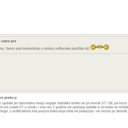
 stare pre
ranu. Samo sam komentirao u smislu softverske podrške itd.
re preko p
u update jer vjerovatno imaju negdje statistiku koliko se jos koristi S7 i S8, pa hoc
mam jos uvijek S7 u zivotu, i ima vec 2 godine od zadnjeg update-a od kada se mobi
oga, u notifications ima prazna traka koja nista ne pokazuje i ne mozes je ukloniti,