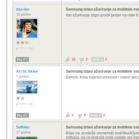
dax-lax
Samsung izdao ažuriranje za mobitele sta
15 godina
Isto ažuriranje stiglo prošli tjedan na note 8
OFFLINE
15
2
0
Moj PC
HVALA
Arctic Skies
Samsung izdao ažuriranje za mobitele sta
7 godina
Zamisli, firma napravi proizvod i nakon pet
OFFLINE
6
0
0
Moj PC
HVALA
Softwer
Samsung izdao ažuriranje za mobitele sta
17 godina
Bolje da produže vremenski podršku(Ažuriran
softvera, pa će Android imati update npr 5