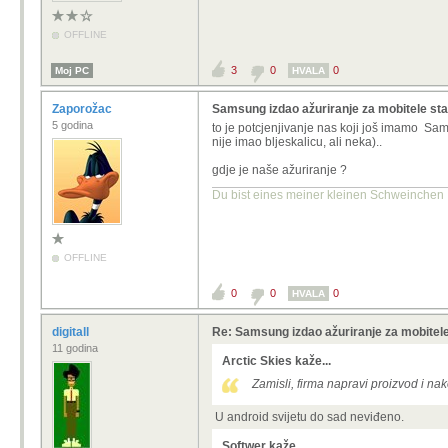
OFFLINE
3
0
0
Moj PC
HVALA
Zaporožac
Samsung izdao ažuriranje za mobitele sta
5 godina
to je potcjenjivanje nas koji još imamo Sam
nije imao bljeskalicu, ali neka)..
gdje je naše ažuriranje ?
Du bist eines meiner kleinen Schweinchen 
OFFLINE
0
0
0
HVALA
digitall
Re: Samsung izdao ažuriranje za mobitele
11 godina
Arctic Skies kaže...
Zamisli, firma napravi proizvod i na
U android svijetu do sad neviđeno.
Softwer kaže...