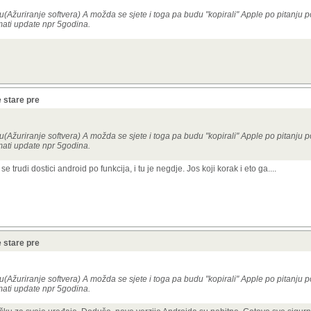
Ažuriranje softvera) A možda se sjete i toga pa budu "kopirali" Apple po pitanju 
imati update npr 5godina.
 stare pre
Ažuriranje softvera) A možda se sjete i toga pa budu "kopirali" Apple po pitanju 
imati update npr 5godina.
trudi dostici android po funkcija, i tu je negdje. Jos koji korak i eto ga....
 stare pre
Ažuriranje softvera) A možda se sjete i toga pa budu "kopirali" Apple po pitanju 
imati update npr 5godina.