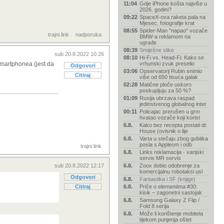
11:04
Gdje iPhone košta najviše u
2026. godini?
09:22
SpaceX-ova raketa pala na
Mjesec, fotografije krat
08:55
Spider-Man "napao" vozače
trajni link
nadporuka
BMW-a reklamom na
ugrađe
08:39
Smiješne slike
sub 20.8.2022 10:26
08:10
Hi-Fi vs. Head-Fi: Kako se
smartphonea (jest da
vrhunski zvuk preselio
Odgovori
03:06
Opservatorij Rubin snimio
Citiraj
više od 650 tisuća galak
02:28
Matične ploče uskoro
poskupljuju za 50 %?
01:09
Rusija ubrzava raspad
jedinstvenog globalnog inter
00:11
Policajac prerušen u grm
hvatao vozače koji korist
6.8.
Kako bez recepta postati dr.
House (ovisnik o lije
6.8.
Varta u stečaju zbog gubitka
posla s Appleom i odb
trajni link
6.8.
Links reklamacija - vanjski
servis MR servis
sub 20.8.2022 12:17
6.8.
Zoox dobio odobrenje za
komercijalnu robotaksi usl
Odgovori
6.8.
Fantastika i SF (knjige)
Citiraj
6.8.
Priče o elementima #30:
kisik – zagonetni sastojak
6.8.
Samsung Galaxy Z Flip /
Fold 8 serija
6.8.
Može li korištenje mobitela
tijekom punjenja oštet