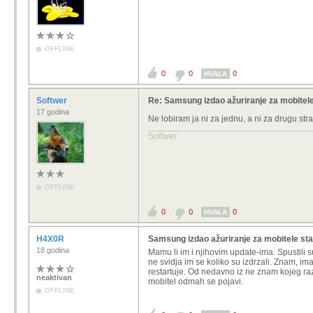
OFFLINE
0
0
0
HVALA
Softwer
Re: Samsung izdao ažuriranje za mobitele
17 godina
Ne lobiram ja ni za jednu, a ni za drugu st
Softwer
OFFLINE
0
0
0
HVALA
H4X0R
Samsung izdao ažuriranje za mobitele sta
18 godina
Mamu li im i njihovim update-ima. Spustili s
ne svidja im se koliko su izdrzali. Znam, i
restartuje. Od nedavno iz ne znam kojeg razl
neaktivan
mobitel odmah se pojavi.
OFFLINE