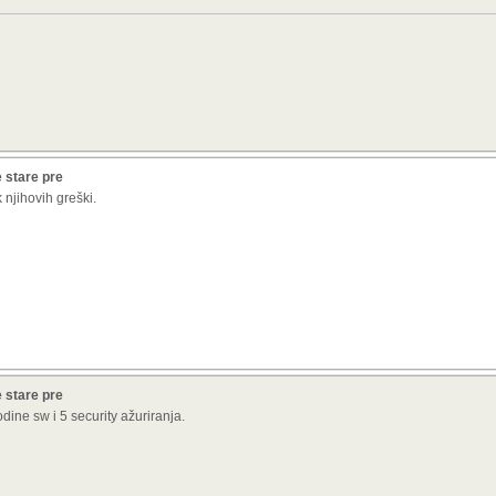
 stare pre
njihovih greški.
 stare pre
ne sw i 5 security ažuriranja.