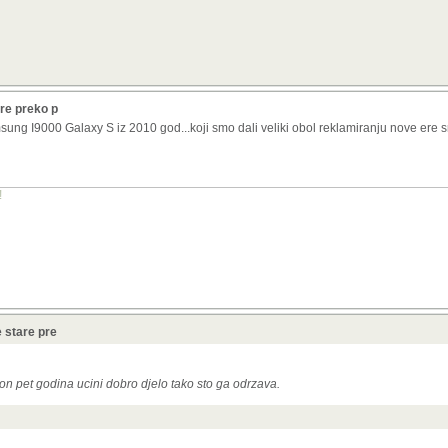
re preko p
sung I9000 Galaxy S iz 2010 god...koji smo dali veliki obol reklamiranju nove ere 
!
 stare pre
kon pet godina ucini dobro djelo tako sto ga odrzava.