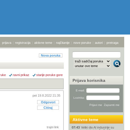
prijava
|
registracija
|
aktivne teme
|
najčitanije
|
nove poruke
|
autori
|
pretraga
Nova poruka
ruke
ravni prikaz
starije poruke gore
Prijava korisnika
E-mail:
pet 19.8.2022 21:35
Lozinka:
Odgovori
Citiraj
Aktivne teme
trajni link
07:43
Veliki dio AI industrije su