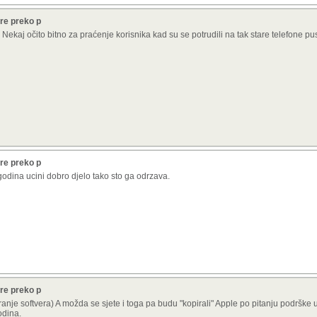
re preko p
. Nekaj očito bitno za praćenje korisnika kad su se potrudili na tak stare telefone pust
re preko p
 godina ucini dobro djelo tako sto ga odrzava.
re preko p
je softvera) A možda se sjete i toga pa budu "kopirali" Apple po pitanju podrške u
godina.