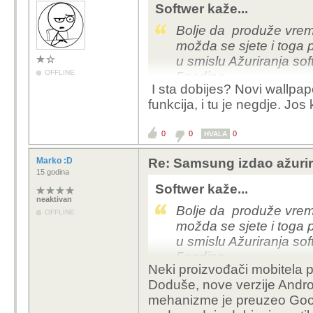
Softwer kaže...
Bolje da produže vrem
možda se sjete i toga 
u smislu Ažuriranja sof
OFFLINE
5godina.
I sta dobijes? Novi wallpap
funkcija, i tu je negdje. Jos k
0
0
0
HVALA
Marko :D
Re: Samsung izdao ažurira
15 godina
Softwer kaže...
neaktivan
Bolje da produže vrem
OFFLINE
možda se sjete i toga 
u smislu Ažuriranja sof
5godina.
Neki proizvođači mobitela p
Doduše, nove verzije Andro
mehanizme je preuzeo Goog