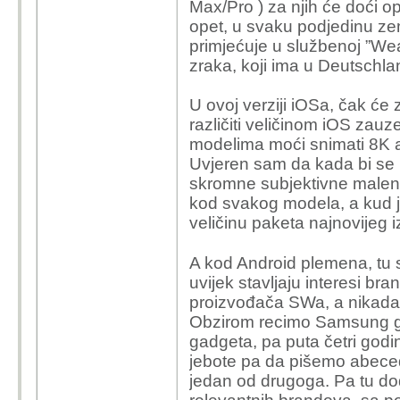
Max/Pro ) za njih će doći op
opet, u svaku podjedinu zem
primjećuje u službenoj ”Wea
zraka, koji ima u Deutschl
U ovoj verziji iOSa, čak će z
različiti veličinom iOS zau
modelima moći snimati 8K
Uvjeren sam da kada bi se 
skromne subjektivne malenk
kod svakog modela, a kud još
veličinu paketa najnovijeg 
A kod Android plemena, tu
uvijek stavljaju interesi br
proizvođača SWa, a nikada k
Obzirom recimo Samsung go
gadgeta, pa puta četri god
jebote pa da pišemo abecedu
jedan od drugoga. Pa tu dod