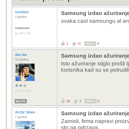
sxnxhxz
Samsung izdao ažuriranje
4 godine
svaka cast samsungu al and
neaktivan
OFFLINE
1
11
0
HVALA
dax-lax
Samsung izdao ažuriranje
15 godina
Isto ažuriranje stiglo prošli
korisnika kad su se potrudili
OFFLINE
15
2
0
Moj PC
HVALA
Arctic Skies
Samsung izdao ažuriranje
7 godina
Zamisli, firma napravi proiz
sto ga odrzava.