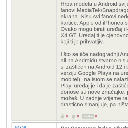
Hrpa modela u Android svije
fanovi MediaTek/Snapdrag
ekrana. Nisu svi fanovi ne
kartice. Apple od iPhonea serv
Ovako mogu birati uređaj i k
X4 GT. Uređaj ti je cjenov
koji ti je prihvatljiv.
I što se tiče nadogradnji A
ali na Androidu stvarno nis
si zaštićen na Android 12 i
verziju Google Playa na u
mobitel) i na istom se nala
Play, uređaj je i dalje zašti
donose su nove značajke, p
možeš. U zadnje vrijeme ra
drastično smanjuje, pa niš
0
0
0
HVALA
H4X0R