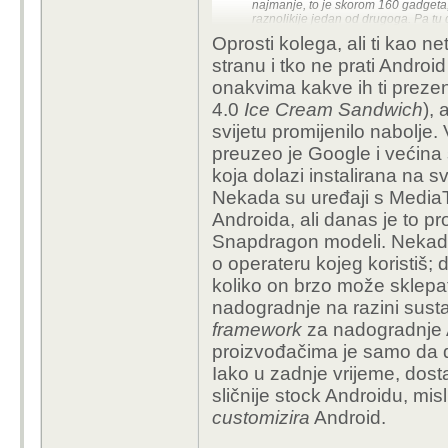
najmanje, to je skorom 160 gadgeta,
raznolikije jedan od drugoga. Pa tu 
još 24 gadgeta svaki, puca glava od
Oprosti kolega, ali ti kao ne
stranu i tko ne prati Android
U zadnje vrijeme jedino
onakvima kakve ih ti prezen
modela, jesu skupi su, 
4.0
Ice Cream Sandwich
),
prednosti i kvaliteta, 
svijetu promijenilo nabolje
preuzeo je Google i većina 
Kuda nam je recimo n
koja dolazi instalirana na
bijelog ONE modela, k
Nekada su uređaji s MediaT
pomalo i skuplji, a šta
Androida, ali danas je to pr
Snapdragon modeli. Nekada j
o operateru kojeg koristiš
koliko on brzo može sklepat
nadogradnje na razini susta
framework
za nadogradnje A
proizvođačima je samo da do
Iako u zadnje vrijeme, dost
sličnije stock Androidu, mis
customizira
Android.