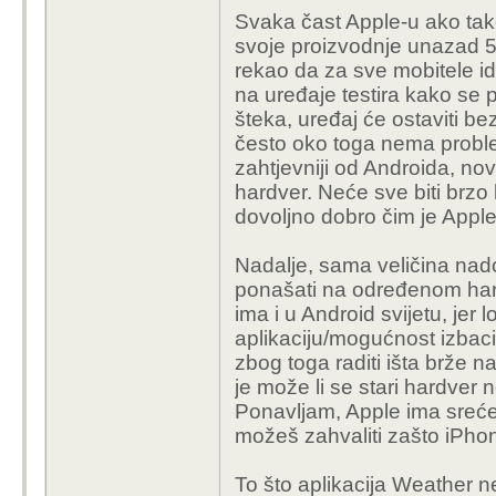
Svaka čast Apple-u ako tako
nehotični propusti u s
svoje proizvodnje unazad 5
Uglavnom, kada izlazi 
rekao da za sve mobitele ide
novije modele (to bi s
na uređaje testira kako se 
Pro ) dolazi u punoj vel
šteka, uređaj će ostaviti b
zemljama isto. U SAD ć
često oko toga nema proble
doći tanja za one funk
zahtjevniji od Androida, nov
druge iPhone ( one od 
hardver. Neće sve biti brzo 
opet nešto tanji veliči
dovoljno dobro čim je Apple
podjedinu zemlju drukči
službenoj ”Weather” apl
Nadalje, sama veličina nad
koji ima u Deutschlan
ponašati na određenom hard
ima i u Android svijetu, jer
aplikaciju/mogućnost izbaci
zbog toga raditi išta brže n
je može li se stari hardver 
Ponavljam, Apple ima sreće 
možeš zahvaliti zašto iPhon
To što aplikacija Weather n