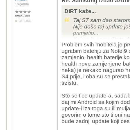
Re: Samsung izdao ažurira
18 godina
DiRT kaže...
neaktivan
Taj S7 sam dao starom 
OFFLINE
Nije došo taj update jo
primjetio...
Kakva je samo šteta da
Problem svih mobitela je pr
izdržao tako 5 godina d
ugrabim bateriju za Note 9 d
A i još uvijek je u ruci p
zamjenio, health baterije ko
health nove zamjenjene bat
neka) je nekako nagurao n
S4 prije, i oba su se prestal
trzistu.
Sto se tice update-a, sada 
daj mi Android sa kojim dodje 
update-i iza toga su ili mulja
govorim o tome sto ti oni n
bude zadnji update koji ces 