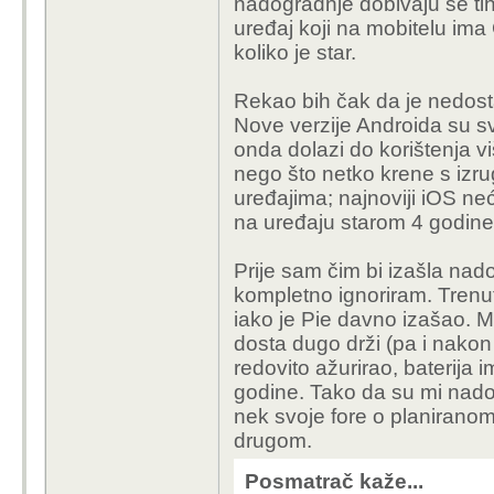
nadogradnje dobivaju se ti
uređaj koji na mobitelu ima
koliko je star.
Rekao bih čak da je nedost
Nove verzije Androida su sve
onda dolazi do korištenja viš
nego što netko krene s izru
uređajima; najnoviji iOS ne
na uređaju starom 4 godine, a
Prije sam čim bi izašla nad
kompletno ignoriram. Trenut
iako je Pie davno izašao. Mo
dosta dugo drži (pa i nakon
redovito ažurirao, baterija 
godine. Tako da su mi nado
nek svoje fore o planirano
drugom.
Posmatrač kaže...