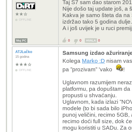
Taj S7 sam dao starom 2019.
Nije došo taj update još, a š
Kakva je samo šteta da na S
OFFLINE
izdržao tako 5 godina dulje.
A i još uvijek je u ruci premij
0
0
0
Moj PC
HVALA
ATJLučko
Samsung izdao ažuriranje
15 godina
Kolega
Marko :D
nisam vas h
pa ”prozivam” 'vako
!
OFFLINE
Uglavnom razumijem nerazum
platformu, pa dopuštam da 
propusti u shvaćanju.
Uglavnom, kada izlazi ”NOVA
modele (to bi sada bilo iPh
punoj veličini, recimo 5GB,
recimo doći full size, dok ć
mogu koristiti u SADu. Za 