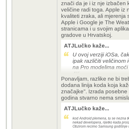
znači da je i iz nje izbačen k
veličine radi toga. Apple iz 
kvaliteti zraka, ali mjerenj
Apple i Google je The Weat
stranicama i u svojim apli
gradove u Hrvatskoj.
ATJLučko kaže...
U ovoj verziji iOSa, čak
ipak različiti veličino
na Pro modelima moći
4K.
Ponavljam, razlike ne bi tre
Uvjeren sam da kada bi
dodana linija koda koja ka
skromne subjektivne ma
značajke". Izrada posebne a
skorom kod svakog mode
godina stvarno nema smisla 
zemlji, različitu velič
verzije iOSa.
ATJLučko kaže...
kod Android plemena, tu se nezna 
nekad developera, rijetko kada proi
Obzirom recimo Samsung godišnje is