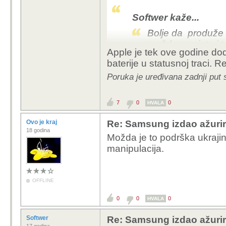
Softwer kaže...
Bolje da produže 
možda se sjete i t
Apple je tek ove godine dod
podrške u smislu A
baterije u statusnoj traci. R
update npr 5godi
Poruka je uređivana zadnji put
I sta dobijes? Novi wal
android po funkcija, i tu
7
0
0
HVALA
Ovo je kraj
Re: Samsung izdao ažurira
18 godina
Možda je to podrška ukrajin
manipulacija.
OFFLINE
0
0
0
HVALA
Softwer
Re: Samsung izdao ažurira