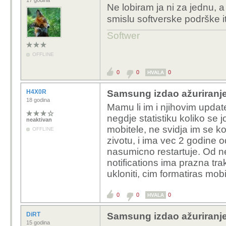
17 godina
Ne lobiram ja ni za jednu,
smislu softverske podrške i
Softwer
OFFLINE
0
0
0
HVALA
H4X0R
Samsung izdao ažuriranje
18 godina
Mamu li im i njihovim update
negdje statistiku koliko se 
neaktivan
mobitele, ne svidja im se ko
OFFLINE
zivotu, i ima vec 2 godine 
nasumicno restartuje. Od n
notifications ima prazna tr
ukloniti, cim formatiras mob
0
0
0
HVALA
DiRT
Samsung izdao ažuriranje
15 godina