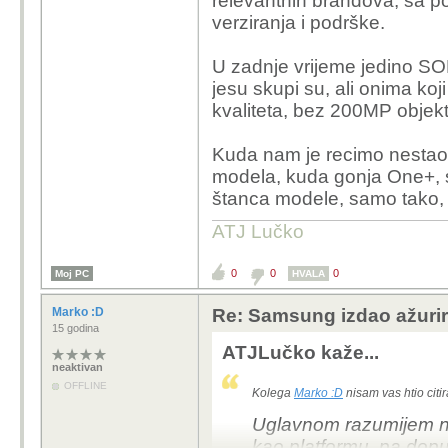
relevantnih brandova, sa p
verziranja i podrške.
U zadnje vrijeme jedino SONY
jesu skupi su, ali onima koji
kvaliteta, bez 200MP objekt
Kuda nam je recimo nestao
modela, kuda gonja One+, sv
štanca modele, samo tako, 
ATJ Lučko
0
0
0
Moj PC
HVALA
Marko :D
Re: Samsung izdao ažurira
15 godina
ATJLučko kaže...
neaktivan
OFFLINE
Kolega
Marko :D
nisam vas htio citir
Uglavnom razumijem ne
kao platformu, pa dop