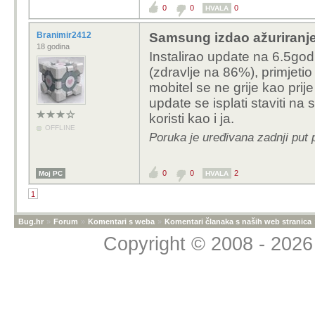
0
0
0
HVALA
Branimir2412
Samsung izdao ažuriranje
18 godina
Instalirao update na 6.5go
(zdravlje na 86%), primjeti
mobitel se ne grije kao prij
update se isplati staviti na 
koristi kao i ja.
OFFLINE
Poruka je uređivana zadnji put 
0
0
2
Moj PC
HVALA
1
Bug.hr
»
Forum
»
Komentari s weba
»
Komentari članaka s naših web stranica
Copyright © 2008 - 2026 