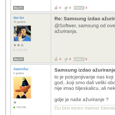
0
0
0
Moj PC
HVALA
dax-lax
Re: Samsung izdao ažurira
15 godina
@Softwer, samsung od ove g
ažuriranja.
OFFLINE
3
0
0
Moj PC
HVALA
Zaporožac
Samsung izdao ažuriranje
5 godina
to je potcjenjivanje nas k
god...koji smo dali veliki o
nije imao bljeskalicu, ali nek
gdje je naše ažuriranje ?
Du bist eines meiner klein
ONLINE