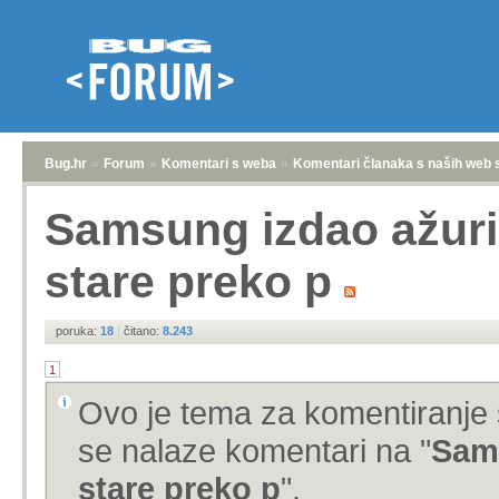
Bug.hr
»
Forum
»
Komentari s weba
»
Komentari članaka s naših web 
Samsung izdao ažuri
stare preko p
poruka:
18
|
čitano:
8.243
1
Ovo je tema za komentiranje 
se nalaze komentari na "
Sams
stare preko p
".