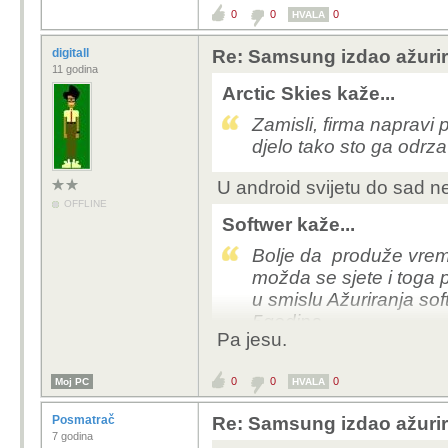
0
0
0
HVALA
digitall
Re: Samsung izdao ažurira
11 godina
Arctic Skies kaže...
Zamisli, firma napravi 
djelo tako sto ga odrz
U android svijetu do sad n
OFFLINE
Softwer kaže...
Bolje da produže vrem
možda se sjete i toga 
u smislu Ažuriranja sof
5godina.
Pa jesu.
0
0
0
Moj PC
HVALA
Posmatrač
Re: Samsung izdao ažurira
7 godina