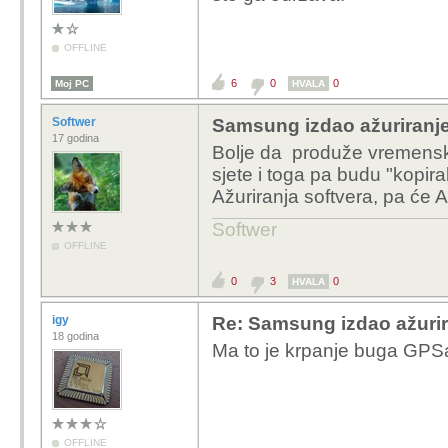
OFFLINE
6
0
0
Moj PC
HVALA
Softwer
Samsung izdao ažuriranje
17 godina
Bolje da produže vremenski
sjete i toga pa budu "kopira
Ažuriranja softvera, pa će 
Softwer
OFFLINE
0
3
0
HVALA
igy
Re: Samsung izdao ažurira
18 godina
Ma to je krpanje buga GPSa,
OFFLINE