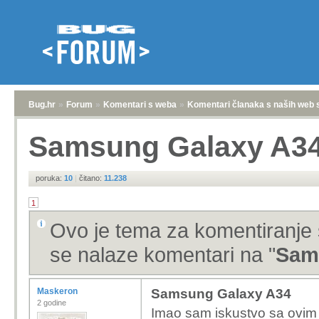
Bug.hr
»
Forum
»
Komentari s weba
»
Komentari članaka s naših web 
Samsung Galaxy A3
poruka:
10
|
čitano:
11.238
1
Ovo je tema za komentiranje 
se nalaze komentari na "
Sam
Maskeron
Samsung Galaxy A34
2 godine
Imao sam iskustvo sa ovim