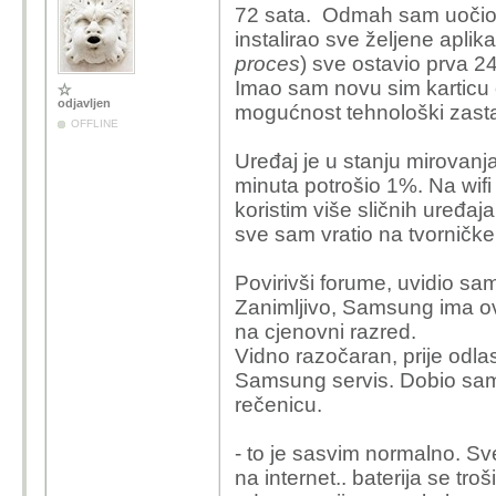
72 sata. Odmah sam uočio p
instalirao sve željene aplik
proces
) sve ostavio prva 
Imao sam novu sim karticu 
odjavljen
mogućnost tehnološki zastar
OFFLINE
Uređaj je u stanju mirovan
minuta potrošio 1%. Na wifi
koristim više sličnih uređaj
sve sam vratio na tvorničke 
Povirivši forume, uvidio sam
Zanimljivo, Samsung ima o
na cjenovni razred.
Vidno razočaran, prije odlas
Samsung servis. Dobio sam
rečenicu.
- to je sasvim normalno. Sv
na internet.. baterija se troši