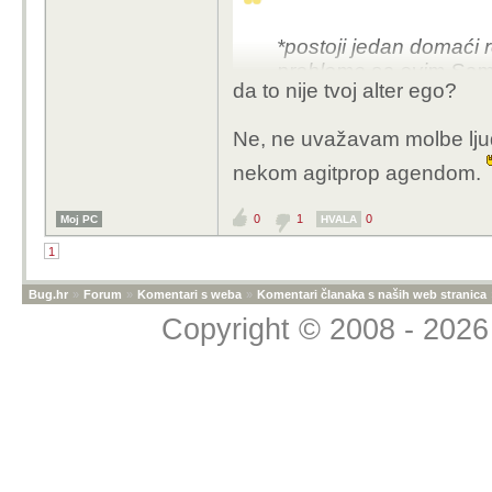
*postoji jedan domaći r
probleme sa ovim Sa
da to nije tvoj alter ego?
Ne, ne uvažavam molbe ljudi 
nekom agitprop agendom.
0
1
0
Moj PC
HVALA
1
Bug.hr
»
Forum
»
Komentari s weba
»
Komentari članaka s naših web stranica
Copyright © 2008 - 2026 