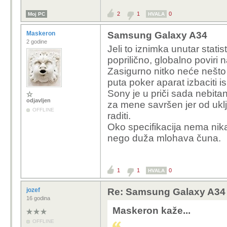
2
1
0
Moj PC
HVALA
Maskeron
Samsung Galaxy A34
2 godine
Jeli to iznimka unutar statis
poprilično, globalno poviri 
Zasigurno nitko neće nešto v
puta poker aparat izbaciti i
Sony je u priči sada nebitan
odjavljen
za mene savršen jer od uklj
OFFLINE
raditi.
Oko specifikacija nema nika
nego duža mlohava čuna.
1
1
0
HVALA
jozef
Re: Samsung Galaxy A34
16 godina
Maskeron kaže...
OFFLINE