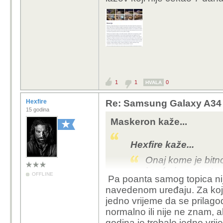
1
1
0
HVALA
Hexfire
Re: Samsung Galaxy A34
15 godina
Maskeron kaže...
Hexfire kaže...
Onaj kome je bitn
i opće je poznato 
OFFLINE
Pa poanta samog topica nije
možeš donijeti ba
navedenom uređaju. Za koji
ga koristiti jedno
jedno vrijeme da se prilagod
koliko vidim, najbo
normalno ili nije ne znam, a
Sonya s manje RAM
godina je trebalo jedno vrij