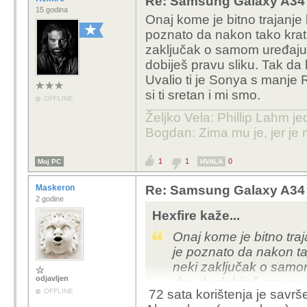
Re: Samsung Galaxy A34
15 godina
Onaj kome je bitno trajanje
poznato da nakon tako krat
zaključak o samom uređaju. 
dobiješ pravu sliku. Tak da 
Uvalio ti je Sonya s manje 
si ti sretan i mi smo.
OFFLINE
Željko Vela: Phillip Lahm j
Bogdan: Zima mu je, jer je 
1
1
0
Moj PC
HVALA
Maskeron
Re: Samsung Galaxy A34
2 godine
Hexfire kaže...
Onaj kome je bitno tra
je poznato da nakon ta
neki zaključak o samom
odjavljen
dva da dobiješ pravu sl
OFFLINE
72 sata korištenja je savr
ovaj trgovac. Uvalio t