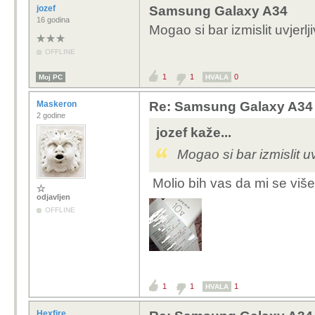
jozef
Samsung Galaxy A34
16 godina
Mogao si bar izmislit uvjerlji
OFFLINE
1
1
0
Moj PC
HVALA
Maskeron
Re: Samsung Galaxy A34
2 godine
jozef kaže...
Mogao si bar izmislit uvj
Molio bih vas da mi se viš
odjavljen
OFFLINE
1
1
1
HVALA
Hexfire