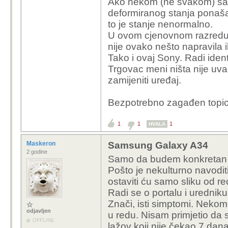
Ako nekom (ne svakom) sam
za više para. Ali ako si
deformiranog stanja ponašan
to je stanje nenormalno.
U ovom cjenovnom razredu,
nije ovako nešto napravila i
Tako i ovaj Sony. Radi iden
Trgovac meni ništa nije uv
zamijeniti uređaj.
Bezpotrebno zagađen topic 
1
1
1
HVALA
Maskeron
Samsung Galaxy A34
2 godine
Samo da budem konkretan k
Pošto je nekulturno navoditi
ostaviti ću samo sliku od re
Radi se o portalu i urednik
Znači, isti simptomi. Neko
odjavljen
u redu. Nisam primjetio da 
OFFLINE
lažov koji nije čekao 7 da