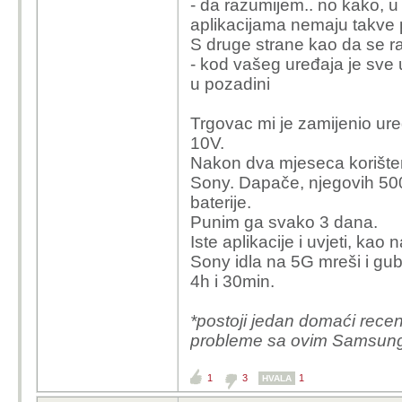
- da razumijem.. no kako, u i
aplikacijama nemaju takve 
S druge strane kao da se ra
- kod vašeg uređaja je sve u
u pozadini
Trgovac mi je zamijenio ur
10V.
Nakon dva mjeseca korišt
Sony. Dapače, njegovih 500
baterije.
Punim ga svako 3 dana.
Iste aplikacije i uvjeti, k
Sony idla na 5G mreši i gub
4h i 30min.
*postoji jedan domaći recenz
probleme sa ovim Samsu
1
3
1
HVALA