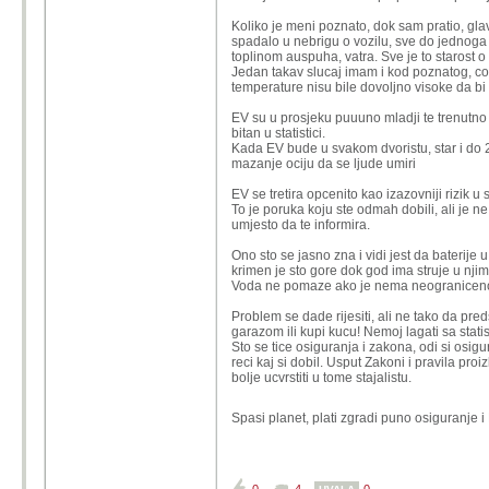
Koliko je meni poznato, dok sam pratio, glav
spadalo u nebrigu o vozilu, sve do jednoga se
toplinom auspuha, vatra. Sve je to starost o 
Jedan takav slucaj imam i kod poznatog, co
temperature nisu bile dovoljno visoke da bi t
EV su u prosjeku puuuno mladji te trenutno i
bitan u statistici.
Kada EV bude u svakom dvoristu, star i do 2
mazanje ociju da se ljude umiri
EV se tretira opcenito kao izazovniji rizik u
To je poruka koju ste odmah dobili, ali je 
umjesto da te informira.
Ono sto se jasno zna i vidi jest da baterije
krimen je sto gore dok god ima struje u njim
Voda ne pomaze ako je nema neogranicen
Problem se dade rijesiti, ali ne tako da pre
garazom ili kupi kucu! Nemoj lagati sa stati
Sto se tice osiguranja i zakona, odi si osig
reci kaj si dobil. Usput Zakoni i pravila pro
bolje ucvrstiti u tome stajalistu.
Spasi planet, plati zgradi puno osiguranje i