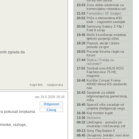
servis MR servis
23:03
Zoox dobio odobrenje za
komercijalnu robotaksi usl
21:02
Fantastika i SF (knjige)
20:52
Priče o elementima #30:
kisik – zagonetni sastojak
20:08
Samsung Galaxy Z Flip /
Fold 8 serija
19:45
Može li korištenje mobitela
tijekom punjenja oštet
18:30
Popusti, akcije i dobre
ponude za igre
18:03
Pucanje foruma i login na
enih zgrada da
forum
17:44
Stolica / Fotelja za
računalo?
17:01
Testirali smo ASUS ROG
Falchion Ace 75 HE,
magnets
16:48
Kućište Corsair Frame
4000D Wood RS oduševilo
trajni link
nadporuka
nas
16:43
Savjetnik za odabir
odgovarajućeg gamerskog
uto 19.5.2026 18:16
miša
Odgovori
16:40
SpaceX više zarađuje od
umjetne inteligencije nego
Citiraj
 si pokusali brojkama
16:36
Koji monitor kupiti
13:36
Slušaona
09:32
LifeEngine - pomaže pri
isnike, razloge,
stvaranju i održavanju zdr
09:13
Sony PlayStation 5
08:45
Ukrajinski Jetkiller, novi dron