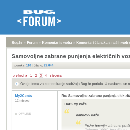
Bug.hr
»
Forum
»
Komentari s weba
»
Komentari članaka s naših web 
Samovoljne zabrane punjenja električnih voz
poruka:
110
|
čitano:
29.644
prethodna
1
2
3
4
sljedeća
Ovo je tema za komentiranje sadržaja Bug.hr portala. U nastavku se n
My2Cents
Re: Samovoljne zabrane punjenja električ
12 mjeseci
DarK.xy kaže...
OFFLINE
danko99 kaže...
Požar baterije vrlo brzo proši