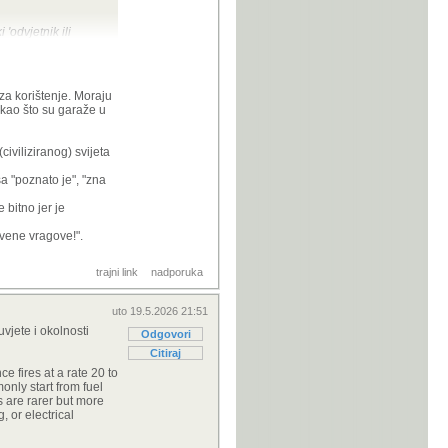
'odvjetnik ili
išljenje (iako je
aziva paušalnim, a
 za korištenje. Moraju
 kao što su garaže u
e instituta ruđer
iviliziranog) svijeta
e policije, a
a "poznato je", "zna
 bitno jer je
rvene vragove!".
trajni link
nadporuka
uto 19.5.2026 21:51
vjete i okolnosti
Odgovori
Citiraj
e fires at a rate 20 to
only start from fuel
es are rarer but more
 or electrical