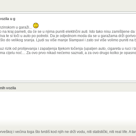
ozila u g
nzinskom u garaži...
lo na kraj pameti, da će se u njima puniti električni auti. Isto tako nisu zamišljene d
riva te si toči u auto po potrebi. Da je odjednom moda da se u garažama drži gorivo 
lo do velikog sranja. Ljudi su više manje šlampavi i zato svi više volimo puniti na 
z rizik od prolijevanja i zapaljenja tijekom točenja (upaljen auto, cigareta u ruci i t
čima cijelu noć.... Za ovo prvo nikad nećemo saznati, a za ovo drugo kolko je opasno
nih vozila
zo proširi otrovan dim koji bi teoretski se mogao proširit po cjeloj zgradi i napravit ka
škoj i većina toga što tvrdiš kod njih ne drži vodu, niti statistički, niti real life. A 
ilema.