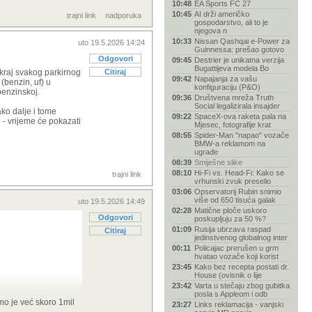
10:48
EA Sports FC 27
10:45
AI drži američko
trajni link
nadporuka
gospodarstvo, ali to je
njegova n
10:33
Nissan Qashqai e-Power za
uto 19.5.2026 14:24
Guinnessa: prešao gotovo
Odgovori
09:45
Destrier je unikatna verzija
Bugattijeva modela Bo
a kraj svakog parkirnog
Citiraj
09:42
Napajanja za vašu
(benzin, uf) u
konfiguraciju (P&O)
benzinskoj.
09:36
Društvena mreža Truth
Social legalizirala insajder
ako dalje i tome
09:22
SpaceX-ova raketa pala na
 - vrijeme će pokazati
Mjesec, fotografije krat
08:55
Spider-Man "napao" vozače
BMW-a reklamom na
ugrađe
08:39
Smiješne slike
08:10
Hi-Fi vs. Head-Fi: Kako se
trajni link
vrhunski zvuk preselio
03:06
Opservatorij Rubin snimio
više od 650 tisuća galak
uto 19.5.2026 14:49
02:28
Matične ploče uskoro
Odgovori
poskupljuju za 50 %?
01:09
Rusija ubrzava raspad
Citiraj
jedinstvenog globalnog inter
00:11
Policajac prerušen u grm
hvatao vozače koji korist
23:45
Kako bez recepta postati dr.
House (ovisnik o lije
23:42
Varta u stečaju zbog gubitka
posla s Appleom i odb
tastrofu.
tamo je već skoro 1mil
23:27
Links reklamacija - vanjski