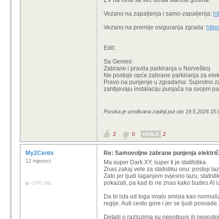
EV na cesti sa već dosta starosti godina.
Vezano na zapaljenja i samo-zapaljenja:
h
Za razlika od požara benzinc
Vezano na premije osiguranja zgrada:
http
Dovoljne su ti statistike i pravila os
Edit:
Sa Gemini:
Zabrane i pravila parkiranja u Norveškoj
Ne postoje opće zabrane parkiranja za elek
Pravo na punjenje u zgradama: Suprotno z
zahtijevaju instalaciju punjača na svojim p
Poruka je uređivana zadnji put uto 19.5.2026 15:
2
0
2
HVALA
My2Cents
Re: Samovoljne zabrane punjenja električ
12 mjeseci
Ma super Dark.XY, super ti je statitstika.
Znas zakaj vele za statistiku onu: postoji laz 
Zato jer ljudi laganjem svjesno lazu, stati
pokazati, pa kad to ne znas kako budes AI i
OFFLINE
Da bi ista od toga imalo smisla kao normali
regije. Auti cesto gore i jer se ljudi posvade.
Detalji o razlozima su nepotpuni ili nepostoje