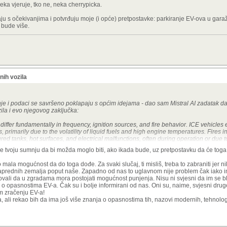
eka vjeruje, tko ne, neka cherrypicka.
ju s očekivanjima i potvrđuju moje (i opće) pretpostavke: parkiranje EV-ova u gar
 bude više.
nih vozila
anje i podaci se savršeno poklapaju s općim idejama - dao sam Mistral AI zadatak da i
zila i evo njegovog zaključka:
differ fundamentally in frequency, ignition sources, and fire behavior. ICE vehicles 
, primarily due to the volatility of liquid fuels and high engine temperatures. Fires i
red tanks, hot surfaces, and electrical malfunctions, often during operation or due t
e complex, primarily originating from battery thermal runaway triggered by physical
je tvoju sumnju da bi možda moglo biti, ako ikada bude, uz pretpostavku da će toga 
 or electrical failures. EV fires often occur during charging or while parked, with e
 mala mogućnost da do toga dođe. Za svaki slučaj, ti misliš, treba to zabraniti jer n
 naprednih zemalja poput naše. Zapadno od nas to uglavnom nije problem čak iako 
o želi neka vjeruje, tko ne, neka cherrypicka.
ali da u zgradama mora postojati mogućnost punjenja. Nisu ni svjesni da im se bli
i o opasnostima EV-a. Čak su i bolje informirani od nas. Oni su, naime, svjesni dru
 poklapaju s očekivanjima i potvrđuju moje (i opće) pretpostavke: parkiranje EV-ov
m zračenju EV-a!
dnom kada EV-ova bude više.
, ali rekao bih da ima još više znanja o opasnostima tih, nazovi modernih, tehnolog