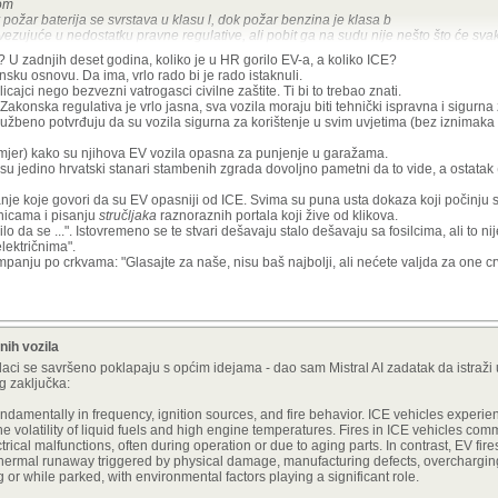
com
ožar baterija se svrstava u klasu l, dok požar benzina je klasa b
ujuće u nedostatku pravne regulative, ali pobit ga na sudu nije nešto što će svaki 
E? U zadnjih deset godina, koliko je u HR gorilo EV-a, a koliko ICE?
sku osnovu. Da ima, vrlo rado bi je rado istaknuli.
e to mišljenje, ima pravo ne dopustiti punjenje električnih vozila u garažama, jer to m
ajci nego bezvezni vatrogasci civilne zaštite. Ti bi to trebao znati.
ane institucije koja ima malo više kredibiliteta od nekakve udruge koja te zabrane n
akonska regulativa je vrlo jasna, sva vozila moraju biti tehnički ispravna i sigurna
alniji ne mogu biti
 službeno potvrđuju da su vozila sigurna za korištenje u svim uvjetima (bez iznimaka
imjer) kako su njihova EV vozila opasna za punjenje u garažama.
ka udruga/firma naziva institutom, dakle znanstvenom organizacijom poput primjeric
 su jedino hrvatski stanari stambenih zgrada dovoljno pametni da to vide, a ostatak (c
atna firma?
ut i to nekom dovoljno da olako odbaci mišljenje mup-a, jer jedno je mišljenje bezvezn
anje koje govori da su EV opasniji od ICE. Svima su puna usta dokaza koji počinju s
enicama i pisanju
stručljaka
raznoraznih portala koji žive od klikova.
ilo da se ...". Istovremeno se te stvari dešavaju stalo dešavaju sa fosilcima, ali to nije
električnima".
anju po crkvama: "Glasajte za naše, nisu baš najbolji, ali nećete valjda za one c
nih vozila
odaci se savršeno poklapaju s općim idejama - dao sam Mistral AI zadatak da istraži u
og zaključka:
undamentally in frequency, ignition sources, and fire behavior. ICE vehicles experienc
he volatility of liquid fuels and high engine temperatures. Fires in ICE vehicles comm
trical malfunctions, often during operation or due to aging parts. In contrast, EV fir
 thermal runaway triggered by physical damage, manufacturing defects, overcharging,
g or while parked, with environmental factors playing a significant role.