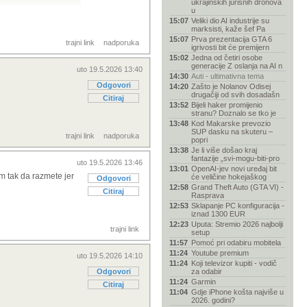
ukrajinskih jurišnih dronova
u
15:07
Veliki dio AI industrije su
marksisti, kaže šef Pa
15:07
Prva prezentacija GTA 6
trajni link
nadporuka
igrivosti bit će premijern
15:02
Jedna od četiri osobe
generacije Z oslanja na AI n
uto 19.5.2026 13:40
14:30
Auti - ultimativna tema
Odgovori
14:20
Zašto je Nolanov Odisej
drugačiji od svih dosadašn
Citiraj
13:52
Bijeli haker promijenio
stranu? Doznalo se tko je
13:48
Kod Makarske prevozio
SUP dasku na skuteru –
trajni link
nadporuka
popri
13:38
Je li više došao kraj
fantazije „svi-mogu-biti-pro
uto 19.5.2026 13:46
13:01
OpenAI-jev novi uređaj bit
 tak da razmete jer
će veličine hokejaškog
Odgovori
12:58
Grand Theft Auto (GTA VI) -
Citiraj
Rasprava
12:53
Sklapanje PC konfiguracija -
iznad 1300 EUR
12:23
Uputa: Stremio 2026 najbolji
trajni link
setup
11:57
Pomoć pri odabiru mobitela
11:24
Youtube premium
uto 19.5.2026 14:10
11:24
Koji televizor kupiti - vodič
Odgovori
za odabir
11:24
Garmin
Citiraj
11:04
Gdje iPhone košta najviše u
2026. godini?