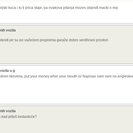
teljski kuca i tu ti prica staje, pa ovakova pitanja mozes objesiti macki o rep.
ži i dima koji je potpuno siguran pa ne treba zabranu, jel?
nih vozila
desiti jer su po važećem propisima garaže dobro ventilirani prostori.
ozila u g
im likovima, put your money wher your mouth is! Napisao sam vam na engleskom
nih vozila
a kad pišeš bedastoće?