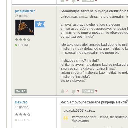
0
4
0
HVALA
picajzla0707
Samovoljne zabrane punjenja električnih v
13 godina
vatrogasac sam... istina, ne profesionalni 
ali ova rasprava ovdje je kao s djecom
em se uspoređuje neusporedivo, jer požar ba
em mišljenje mup-a možda nije obavezujuće u
odradit za pet minuta'
isto tako upravitelj zgrade kad dobije to miš
ONLINE
mišljenje) ipak dolazi od strane institucije
im paušalni da paušalniji ne mogu biti
institut ev clinic? institut?
jel ikome zvoni na uzbunu kad se neka udrug
zapravo su nekakva privatna firma?
izdaju stručna 'mišljenja' kao institut i to 
mišljenje 'instituta'?
što je s glavom?
7
3
3
Moj PC
HVALA
DexCro
Re: Samovoljne zabrane punjenja električ
18 godina
picajzla0707 kaže...
vatrogasac sam... istina, ne profesi
OFFLINE
školovanja