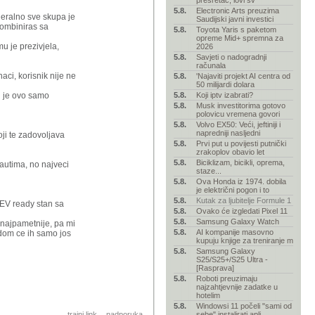
presretač, lovi sv
5.8.
Electronic Arts preuzima
eneralno sve skupa je
Saudijski javni investici
skombiniras sa
5.8.
Toyota Yaris s paketom
opreme Mid+ spremna za
u je prezivjela,
2026
5.8.
Savjeti o nadogradnji
računala
aci, korisnik nije ne
5.8.
'Najaviti projekt AI centra od
50 milijardi dolara
d je ovo samo
5.8.
Koji iptv izabrati?
5.8.
Musk investitorima gotovo
polovicu vremena govori
5.8.
Volvo EX50: Veći, jeftiniji i
napredniji nasljedni
oji te zadovoljava
5.8.
Prvi put u povijesti putnički
zrakoplov obavio let
5.8.
Biciklizam, bicikli, oprema,
 autima, no najveci
staze...
5.8.
Ova Honda iz 1974. dobila
je električni pogon i to
5.8.
Kutak za ljubitelje Formule 1
i EV ready stan sa
5.8.
Ovako će izgledati Pixel 11
5.8.
Samsung Galaxy Watch
e najpametnije, pa mi
5.8.
AI kompanije masovno
sudom ce ih samo jos
kupuju knjige za treniranje m
5.8.
Samsung Galaxy
S25/S25+/S25 Ultra -
[Rasprava]
5.8.
Roboti preuzimaju
najzahtjevnije zadatke u
hotelim
5.8.
Windowsi 11 počeli "sami od
trajni link
nadporuka
sebe" instalirati apli