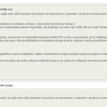
ozila u g
i tu gdje smo više bazirani na požare na otvorenom, a također i dosta je vremena pr
terija se svrstava u klasu l, dok požar benzina je klasa b
 nedostatku pravne regulative, ali pobit ga na sudu nije nešto što će svaki 'odvjetn
ljenje, ima pravo ne dopustiti punjenje električnih vozila u garažama, jer to mišljenj
 koja ima malo više kredibiliteta od nekakve udruge koja te zabrane naziva paušalni
a/firma naziva institutom, dakle znanstvenom organizacijom poput primjerice insti
nekom dovoljno da olako odbaci mišljenje mup-a, jer jedno je mišljenje bezvezne polic
nih vozila
onalni i tu gdje smo više bazirani na požare na otvorenom, a također i dosta je vre