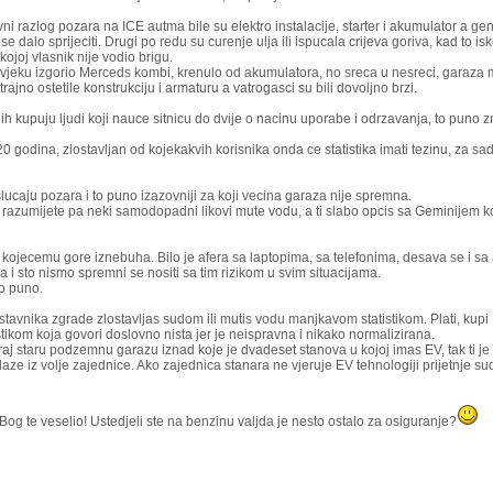
ni razlog pozara na ICE autma bile su elektro instalacije, starter i akumulator a g
 dalo sprijeciti. Drugi po redu su curenje ulja ili ispucala crijeva goriva, kad to i
kojoj vlasnik nije vodio brigu.
vjeku izgorio Merceds kombi, krenulo od akumulatora, no sreca u nesreci, garaza m
rajno ostetile konstrukciju i armaturu a vatrogasci su bili dovoljno brzi.
h kupuju ljudi koji nauce sitnicu do dvije o nacinu uporabe i odrzavanja, to puno zn
0 godina, zlostavljan od kojekakvih korisnika onda ce statistika imati tezinu, za sa
 slucaju pozara i to puno izazovniji za koji vecina garaza nije spremna.
ne razumijete pa neki samodopadni likovi mute vodu, a ti slabo opcis sa Geminijem k
 u kojecemu gore iznebuha. Bilo je afera sa laptopima, sa telefonima, desava se i sa
a i sto nismo spremni se nositi sa tim rizikom u svim situacijama.
o puno.
dstavnika zgrade zlostavljas sudom ili mutis vodu manjkavom statistikom. Plati, kup
stikom koja govori doslovno nista jer je neispravna i nikako normalizirana.
uraj staru podzemnu garazu iznad koje je dvadeset stanova u kojoj imas EV, tak ti j
izlaze iz volje zajednice. Ako zajednica stanara ne vjeruje EV tehnologiji prijetnje 
 Bog te veselio! Ustedjeli ste na benzinu valjda je nesto ostalo za osiguranje?