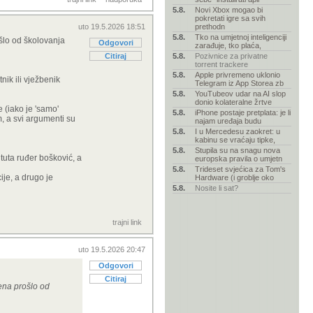
5.8.
Novi Xbox mogao bi
pokretati igre sa svih
uto 19.5.2026 18:51
prethodn
5.8.
Tko na umjetnoj inteligenciji
ošlo od školovanja
Odgovori
zarađuje, tko plaća,
Citiraj
5.8.
Pozivnice za privatne
torrent trackere
5.8.
Apple privremeno uklonio
ik ili vježbenik
Telegram iz App Storea zb
5.8.
YouTubeov udar na AI slop
donio kolateralne žrtve
e (iako je 'samo'
5.8.
iPhone postaje pretplata: je li
m, a svi argumenti su
najam uređaja budu
5.8.
I u Mercedesu zaokret: u
kabinu se vraćaju tipke,
5.8.
Stupila su na snagu nova
tuta ruđer bošković, a
europska pravila o umjetn
5.8.
Trideset svjećica za Tom's
ije, a drugo je
Hardware (i groblje oko
5.8.
Nosite li sat?
trajni link
uto 19.5.2026 20:47
Odgovori
Citiraj
mena prošlo od