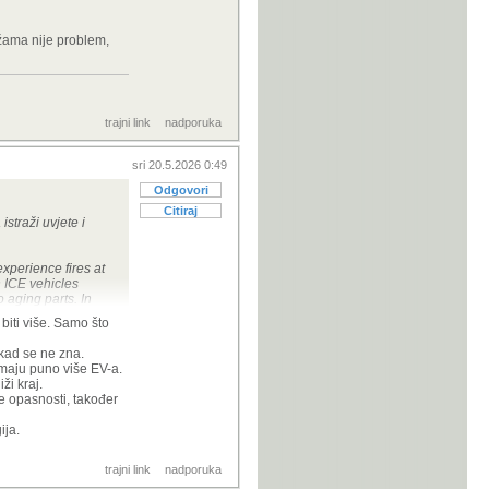
ažama nije problem,
trajni link
nadporuka
sri 20.5.2026 0:49
Odgovori
Citiraj
straži uvjete i
experience fires at
n ICE vehicles
o aging parts. In
 damage,
biti više. Samo što
nvironmental
ikad se ne zna.
imaju puno više EV-a.
ži kraj.
ge opasnosti, također
a u garažama nije
ija.
trajni link
nadporuka