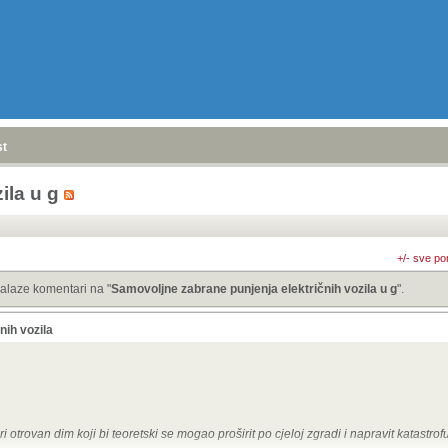
stranica
»
ila u g
+/- sve po
alaze komentari na "
Samovoljne zabrane punjenja električnih vozila u g
".
nih vozila
ri otrovan dim koji bi teoretski se mogao proširit po cjeloj zgradi i napravit katastrofu