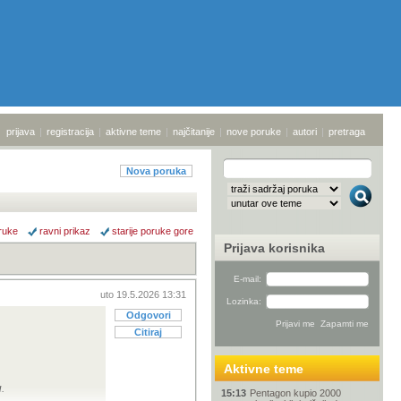
prijava
|
registracija
|
aktivne teme
|
najčitanije
|
nove poruke
|
autori
|
pretraga
Nova poruka
ruke
ravni prikaz
starije poruke gore
Prijava korisnika
E-mail:
uto 19.5.2026 13:31
Lozinka:
Odgovori
Citiraj
Aktivne teme
.
15:13
Pentagon kupio 2000