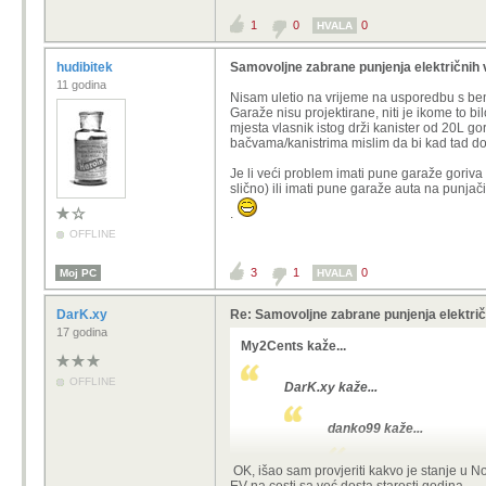
1
0
0
HVALA
hudibitek
Samovoljne zabrane punjenja električnih v
11 godina
Nisam uletio na vrijeme na usporedbu s be
Garaže nisu projektirane, niti je ikome to bi
mjesta vlasnik istog drži kanister od 20L go
bačvama/kanistrima mislim da bi kad tad doš
Je li veći problem imati pune garaže goriva u
slično) ili imati pune garaže auta na punja
.
OFFLINE
3
1
0
Moj PC
HVALA
DarK.xy
Re: Samovoljne zabrane punjenja električ
17 godina
My2Cents kaže...
OFFLINE
DarK.xy kaže...
danko99 kaže...
Požar baterije vrlo br
OK, išao sam provjeriti kakvo je stanje u Norve
Zabrana 100%, bez d