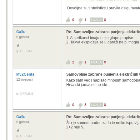
Zabrana 100%, bez dilema.
Dovoljne su ti statistike i pravila osigurava
Za razlika od požara benzinca u gara
0
1
0
HVALA
Gallu
Re: Samovoljne zabrane punjenja električ
6 godina
1. Amerikanci imaju neke glupe propise
2. Takva eksplozija se u garaži ne bi mogla 
OFFLINE
2
1
0
HVALA
My2Cents
Samovoljne zabrane punjenja električnih v
12 mjeseci
Kako sam vec i napisao mnogim samodopadn
Hrvatski jamacno ne ide.
OFFLINE
0
3
0
HVALA
Gallu
Re: Samovoljne zabrane punjenja električ
6 godina
Što je samodopadno kada te netko ispravlj
2+2 nije 5.
OFFLINE