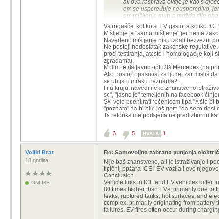
ali ova rasprava ovdje je kao s dje
em se uspoređuje neusporedivo, jer p
em mišljenje mup-a možda nije obavez
vježbenik odradit za pet minuta'
Vatrogašče, koliko si EV gasio, a koliko IC
Mišljenje je "samo mišljenje" jer nema zakon
isto tako upravitelj zgrade kad dobij
Navedeno mišljenje nisu izdali bezvezni polic
'samo' mišljenje) ipak dolazi od str
Ne postoji nedostatak zakonske regulative. Z
svi argumenti su im paušalni da pauš
proći testiranja, ateste i homologacije koji
zgradama).
institut ev clinic? institut?
Molim te da javno optužiš Mercedes (na pr
jel ikome zvoni na uzbunu kad se ne
Ako postoji opasnost za ljude, zar misliš da
bošković, a zapravo su nekakva priv
se ubija u mraku neznanja?
izdaju stručna 'mišljenja' kao instit
I na kraju, navedi neko znanstveno istraživ
drugo je mišljenje 'instituta'?
se", "jasno je" temeljenih na facebook činj
što je s glavom?
Svi vole poentirati rečenicom tipa "A što bi b
"poznato" da bi bilo još gore "da se to desi 
Ta retorika me podsjeća ne predizbornu kamp
3
5
1
HVALA
Veliki Brat
Re: Samovoljne zabrane punjenja električ
18 godina
Nije baš znanstveno, ali je istraživanje i p
tipičnij ppžara ICE i EV vozila i evo njegov
Conclusion
Vehicle fires in ICE and EV vehicles differ f
ONLINE
80 times higher than EVs, primarily due to t
leaks, ruptured tanks, hot surfaces, and elec
complex, primarily originating from battery
failures. EV fires often occur during chargin