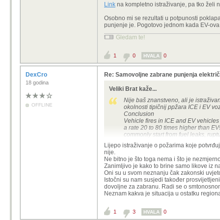
Link
na kompletno istraživanje, pa tko želi n
Osobno mi se rezultati u potpunosti poklapa
punjenje je. Pogotovo jednom kada EV-ova
Gledam te!
1
0
0
HVALA
DexCro
Re: Samovoljne zabrane punjenja električ
18 godina
Veliki Brat kaže...
Nije baš znanstveno, ali je istraživ
OFFLINE
okolnosti tipičnij ppžara ICE i EV vo
Conclusion
Vehicle fires in ICE and EV vehicles 
a rate 20 to 80 times higher than EVs
commonly start from fuel leaks, ruptu
contrast, EV fires are rarer but mor
Lijepo istraživanje o požarima koje potvrđu
manufacturing defects, overcharging,
nije.
factors playing a significant role.
Ne bitno je što toga nema i što je nezmjerno
Zanimljivo je kako to brine samo likove iz
Link
na kompletno istraživanje, pa tk
Oni su u svom neznanju čak zakonski uvjetov
Istočni su nam susjedi također prosvijetljen
Osobno mi se rezultati u potpunosti
dovoljne za zabranu. Radi se o smtonosno
problem, punjenje je. Pogotovo je
Neznam kakva je situacija u ostatku regiona
1
3
0
HVALA