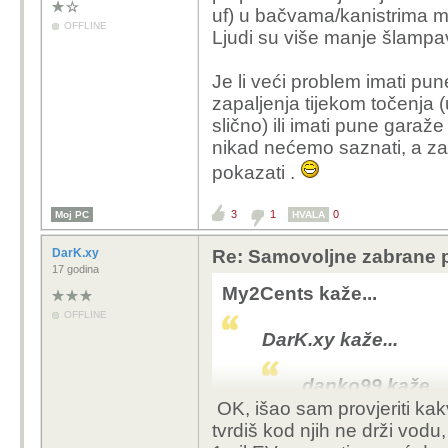
uf) u bačvama/kanistrima mi
OFFLINE
Ljudi su više manje šlampavi
Je li veći problem imati pun
zapaljenja tijekom točenja (u
slično) ili imati pune garaž
nikad nećemo saznati, a za
pokazati .
3
1
0
Moj PC
HVALA
DarK.xy
Re: Samovoljne zabrane pu
17 godina
My2Cents kaže...
OFFLINE
DarK.xy kaže...
danko99 kaže...
OK, išao sam provjeriti kak
tvrdiš kod njih ne drži vodu, n
Požar baterije