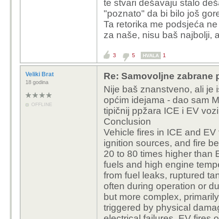
te stvari dešavaju stalo dešav
što je s glavom?
"poznato" da bi bilo još gor
Ta retorika me podsjeća ne
za naše, nisu baš najbolji, 
3
5
1
HVALA
Veliki Brat
Re: Samovoljne zabrane pu
18 godina
Nije baš znanstveno, ali je 
općim idejama - dao sam Mist
OFFLINE
tipičnij ppžara ICE i EV voz
Conclusion
Vehicle fires in ICE and EV 
ignition sources, and fire b
20 to 80 times higher than EV
fuels and high engine tempe
from fuel leaks, ruptured ta
often during operation or due
but more complex, primarily
triggered by physical dama
electrical failures. EV fires