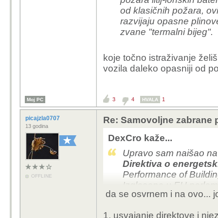
od klasičnih požara, ov
razvijaju opasne plino
zvane "termalni bijeg".
koje točno istraživanje želi
vozila daleko opasniji od po
3
4
1
Moj PC
HVALA
picajzla0707
Re: Samovoljne zabrane pu
13 godina
DexCro kaže...
Upravo sam naišao na z
Direktiva o energets
Performance of Buildin
OFFLINE
Izglasana u EU parlamen
da se osvrnem i na ovo... j
snagu 28.05.2024.
To što je direktiva znač
1. usvajanje direktove i nje
države članice moraju 