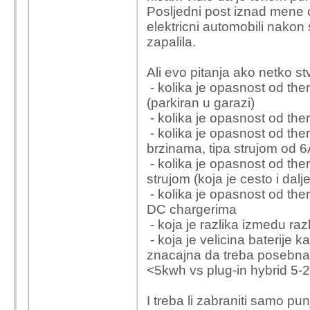
Posljedni post iznad mene c
elektricni automobili nakon
zapalila.
Ali evo pitanja ako netko stv
- kolika je opasnost od th
(parkiran u garazi)
- kolika je opasnost od t
- kolika je opasnost od th
brzinama, tipa strujom od 6A
- kolika je opasnost od t
strujom (koja je cesto i da
- kolika je opasnost od th
DC chargerima
- koja je razlika izmedu razl
- koja je velicina baterije
znacajna da treba posebna p
<5kwh vs plug-in hybrid 5
I treba li zabraniti samo pun