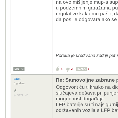
na ovo mišljenje mup-a suprot
u podzemnim garažama puni
regulative kako mu paše, d
da poslije odgovara ako se
Poruka je uređivana zadnji put 
3
2
1
Moj PC
HVALA
Gallu
Re: Samovoljne zabrane pu
6 godina
Odgovorit ću ti kratko na d
slučajeva dešava pri punjen
OFFLINE
mogućnost događaja.
LFP baterije su ti najsigurn
održavanih vozila s LFP bat