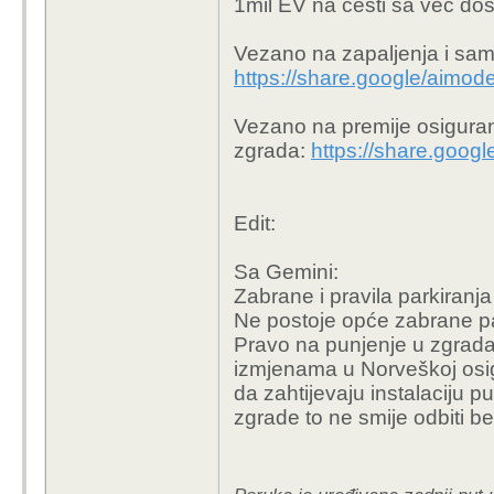
1mil EV na cesti sa već dos
teoretski se m
katastrofu.
Vezano na zapaljenja i sam
Zabrana 100%
https://share.google/ai
Vezano na premije osigura
Za razlika od poža
zgrada:
https://share.go
potpuno siguran p
Dovoljne su ti statistike
Edit:
staje, pa ovakova pita
Sa Gemini:
Zabrane i pravila parkiranj
Ne postoje opće zabrane par
Pravo na punjenje u zgra
izmjenama u Norveškoj osi
da zahtijevaju instalaciju 
zgrade to ne smije odbiti 