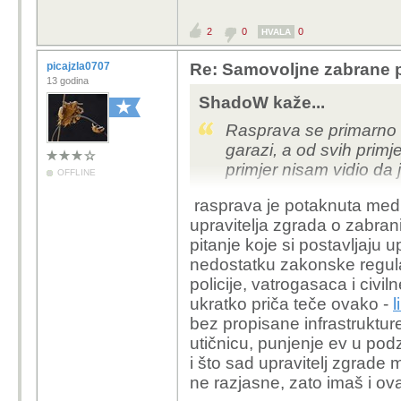
2
0
0
HVALA
picajzla0707
Re: Samovoljne zabrane pu
13 godina
ShadoW kaže...
Rasprava se primarno v
garazi, a od svih primj
primjer nisam vidio da 
OFFLINE
rasprava je potaknuta me
upravitelja zgrada o zabran
pitanje koje si postavljaju u
nedostatku zakonske regulat
policije, vatrogasaca i civiln
ukratko priča teče ovako -
l
bez propisane infrastrukture
utičnicu, punjenje ev u po
i što sad upravitelj zgrade
ne razjasne, zato imaš i ov