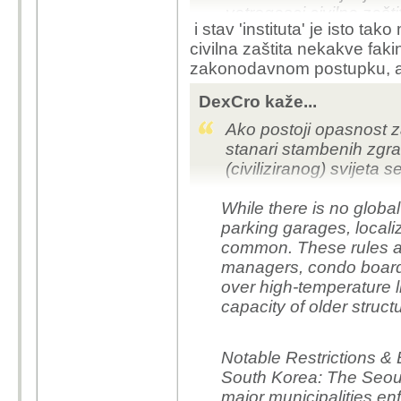
vatrogasci civilne zaštit
i stav 'instituta' je isto ta
civilna zaštita nekakve fakin
zakonodavnom postupku, a 'i
DexCro kaže...
Ako postoji opasnost za
stanari stambenih zgra
(civiliziranog) svijeta
While there is no global
parking garages, local
common. These rules ar
managers, condo board
over high-temperature li
capacity of older struct
Notable Restrictions &
South Korea: The Seou
major municipalities en