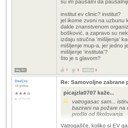
su im paušalni da paušalnij
institut ev clinic? institut?
jel ikome zvoni na uzbunu k
dakle znanstvenom organizac
bošković, a zapravo su nek
izdaju stručna 'mišljenja' k
mišljenje mup-a, jer jedno j
mišljenje 'instituta'?
što je s glavom?
7
3
3
Moj PC
HVALA
DexCro
Re: Samovoljne zabrane pu
18 godina
picajzla0707 kaže...
OFFLINE
vatrogasac sam... istin
bazirani na požare na 
prošlo od školovanja
Vatrogašče, koliko si EV ga
ali ova rasprava ovdje