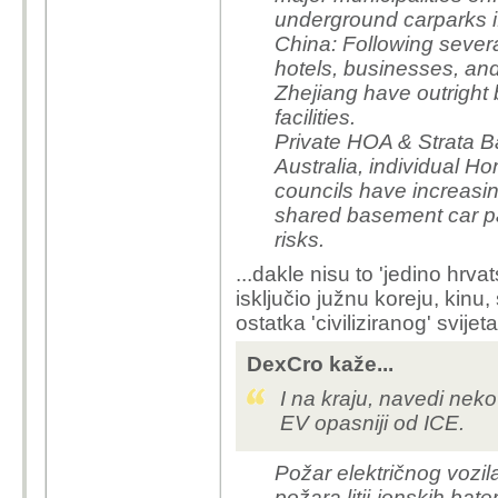
underground carparks if
China: Following severa
hotels, businesses, and
Zhejiang have outright
facilities.
Private HOA & Strata B
Australia, individual 
councils have increasi
shared basement car par
risks.
...dakle nisu to 'jedino hrvat
isključio južnu koreju, kinu,
ostatka 'civiliziranog' svijeta
DexCro kaže...
I na kraju, navedi nek
EV opasniji od ICE.
Požar električnog vozil
požara litij-ionskih bate