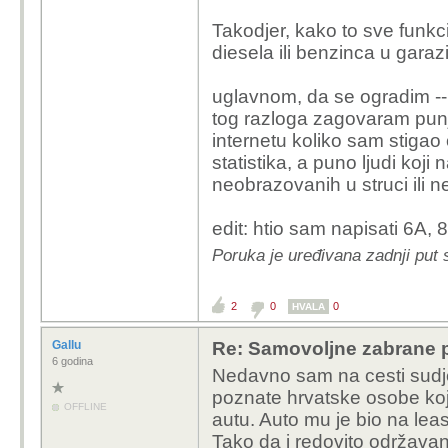
Takodjer, kako to sve funkc
diesela ili benzinca u garazi
uglavnom, da se ogradim -- 
tog razloga zagovaram punjenj
internetu koliko sam stigao
statistika, a puno ljudi koj
neobrazovanih u struci ili n
edit: htio sam napisati 6A, 
Poruka je uređivana zadnji put
2
0
0
HVALA
Gallu
Re: Samovoljne zabrane pu
6 godina
Nedavno sam na cesti sud
poznate hrvatske osobe koj
OFFLINE
autu. Auto mu je bio na lea
Tako da i redovito održavan