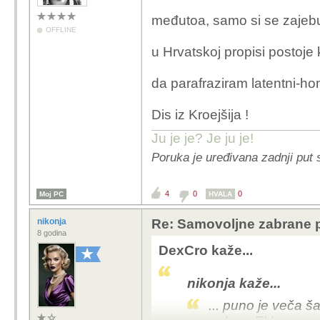
kombi, krenulo od akum
međutoa, samo si se zajebu
prezivjela, temperature
OFFLINE
ostetile konstrukciju i 
u Hrvatskoj propisi postoje k
EV su u prosjeku puuuno
da parafraziram latentni-hom
nauce sitnicu do dvije
znaci, korisnik nije ne b
Dis iz Kroejšija !
Kada EV bude u svakom 
od kojekakvih korisnika
Ju je je? Je ju je!
ovo samo mazanje ociju
Poruka je uređivana zadnji put 
EV se tretira opcenito k
puno izazovniji za koj
4
0
0
Moj PC
HVALA
To je poruka koju ste o
nikonja
Re: Samovoljne zabrane pu
samodopadni likovi mut
8 godina
te zadovoljava umjesto 
DexCro kaže...
Ono sto se jasno zna i 
nikonja kaže...
iznebuha. Bilo je afera
autima, no najveci krim
... puno je veča 