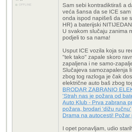
sto nismo spremni se no
nekom EV nego na
Sam sebi kontradiktiraš a d
OFFLINE
Voda ne pomaze ako j
veća šansa da se ICE sam zap
Odakle ti taj podatak? 
onda ispod napišeš da se sv
Istraživanja za to ima 
Problem se dade rijesit
HR) a baterijski NITIJEDAN -
60 puta veće sklonost
zlostavljas sudom ili m
U svakom slučaju zanima me
se taj podatak zaokruž
EV ready stan sa garaz
podjeli to sa nama!
Kad bi se išta zabranjiva
statistikom koja govori
odavno zabranjeni. Gor
normalizirana.
Usput ICE vozila koja su re
Doslovce svugdje. Ne p
Sto se tice osiguranja 
"tek tako" zapale skoro ravn
zapali barem jedno ICE 
garazu iznad koje je dv
zapaljena i ne samo-zapaljen
Doslovno.
najpametnije, pa mi reci
Slučajeva samozapalenja lit
Znam da će sad netko s
proizlaze iz volje zaje
zbog tog razloga je čak dost
gdje se zapalio EV i do
tehnologiji prijetnje s
električne auto baš zbog t
gore uokolo kao šibice
stajalistu.
BRODAR ZABRANIO ELEK
'Strah nas je požara od bate
Spasi planet, plati zgradi puno osigu
Auto Klub - Prva zabrana pr
za osiguranje?
požara, brodari 'dižu ručnu'
Drama na autocesti! Požar 
I opet ponavljam, udio star