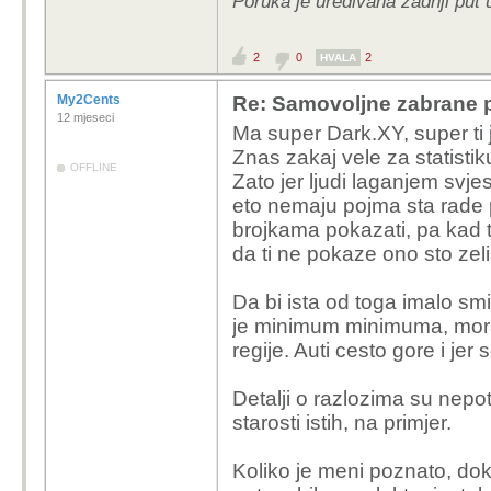
Poruka je uređivana zadnji put 
2
0
2
HVALA
My2Cents
Re: Samovoljne zabrane pu
12 mjeseci
Ma super Dark.XY, super ti je
Znas zakaj vele za statistiku
OFFLINE
Zato jer ljudi laganjem svje
eto nemaju pojma sta rade p
brojkama pokazati, pa kad 
da ti ne pokaze ono sto zeli
Da bi ista od toga imalo sm
je minimum minimuma, moras 
regije. Auti cesto gore i jer
Detalji o razlozima su nepot
starosti istih, na primjer.
Koliko je meni poznato, dok