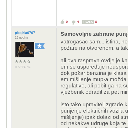
0
4
0
HVALA
picajzla0707
Samovoljne zabrane punjen
13 godina
vatrogasac sam... istina, ne
požare na otvorenom, a tak
ali ova rasprava ovdje je k
em se uspoređuje neusporedi
OFFLINE
dok požar benzina je klasa
em mišljenje mup-a možda 
regulative, ali pobit ga na s
vježbenik odradit za pet mi
isto tako upravitelj zgrade 
punjenje električnih vozila 
mišljenje) ipak dolazi od str
od nekakve udruge koja te 