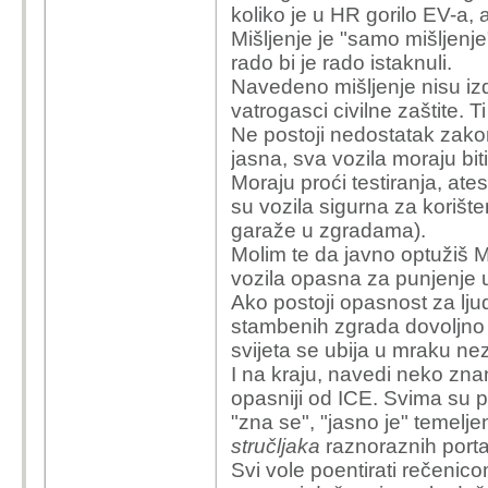
koliko je u HR gorilo EV-a,
em se uspoređuje neusp
Mišljenje je "samo mišljenj
klasu l, dok požar benz
rado bi je rado istaknuli.
em mišljenje mup-a mo
Navedeno mišljenje nisu izd
regulative, ali pobit ga
vatrogasci civilne zaštite. Ti
vježbenik odradit za pe
Ne postoji nedostatak zakon
jasna, sva vozila moraju biti
isto tako upravitelj zg
Moraju proći testiranja, ate
dopustiti punjenje elekt
su vozila sigurna za korišt
(iako je 'samo' mišljenj
garaže u zgradama).
malo više kredibilitet
Molim te da javno optužiš 
paušalnim, a svi argum
vozila opasna za punjenje
biti
Ako postoji opasnost za ljud
stambenih zgrada dovoljno p
institut ev clinic? instit
svijeta se ubija u mraku n
jel ikome zvoni na uz
I na kraju, navedi neko zna
institutom, dakle znan
opasniji od ICE. Svima su p
instituta ruđer boškov
"zna se", "jasno je" temelj
izdaju stručna 'mišljen
stručljaka
raznoraznih portal
odbaci mišljenje mup-a,
Svi vole poentirati rečenicom
drugo je mišljenje 'insti