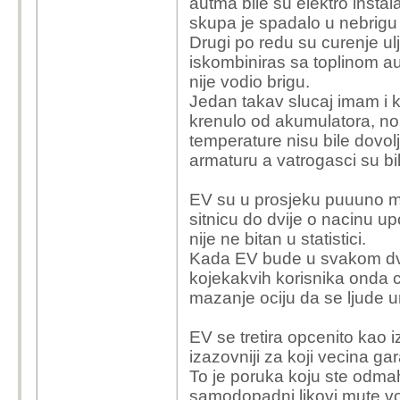
autma bile su elektro instal
skupa je spadalo u nebrigu o
Drugi po redu su curenje ulja
iskombiniras sa toplinom aus
nije vodio brigu.
Jedan takav slucaj imam i 
krenulo od akumulatora, no 
temperature nisu bile dovoljn
armaturu a vatrogasci su bil
EV su u prosjeku puuuno mla
sitnicu do dvije o nacinu up
nije ne bitan u statistici.
Kada EV bude u svakom dvori
kojekakvih korisnika onda c
mazanje ociju da se ljude u
EV se tretira opcenito kao i
izazovniji za koji vecina ga
To je poruka koju ste odmah 
samodopadni likovi mute vod