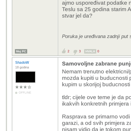
ajmo uspoređivat podatke na
Teslu sa 25 godina starim A
stvar jel da?
Poruka je uređivana zadnji put s
2
3
0
Moj PC
HVALA
ShadoW
Samovoljne zabrane punjen
18 godina
Nemam trenutno elektricni/p
mozda kupiti u buducnosti p
kupim u skorijoj buducnosti 
OFFLINE
tldr; cijele ove teme je da p
ikakvih konkretnih primjera
Rasprava se primarno vodi t
garazi, a od svih primjera z
nisam vidio da je tokom pun