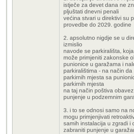
istječe za devet dana ne 
Što EPBD (ukratko) od
pljuštati dnevni penali
većina stvari u direktivi s
- više punionica u zg
provedbe do 2029. godine
- obaveznu pripremu in
- “smart charging”
2. apsolutno nigdje se u di
- mogućnost bidirekcio
izmislio
navode se parkirališta, koja
Što direktiva ne propis
može primjeniti zakonske 
punionice u garažama i nal
- zabranu EV-a u gar
parkiralištima - na način d
- posebne razmake
parkirnih mjesta sa punio
- posebne sprinkler su
parkirnih mjesta
- posebne vatrootpor
na taj način poštiva obavezu
punjenje u podzemnim ga
Obavezni rok za usvaja
3. i to se odnosi samo na no
dana.
mogu primjenjivati retroakt
samih instalacija u zgradi 
U HR Vladi to vjerojat
zabraniti punjenje u garaž
očekivati: