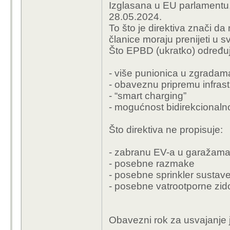
Izglasana u EU parlamentu, u
28.05.2024.
To što je direktiva znači da 
članice moraju prenijeti u 
Što EPBD (ukratko) određu
- više punionica u zgradam
- obaveznu pripremu infras
- “smart charging”
- mogućnost bidirekcionaln
Što direktiva ne propisuje:
- zabranu EV-a u garažam
- posebne razmake
- posebne sprinkler sustav
- posebne vatrootporne zi
Obavezni rok za usvajanje 