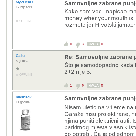
My2Cents
Samovoljne zabrane punjen
12 mjeseci
Kako sam vec i napisao mn
money wher your mouth is
OFFLINE
razmete jer Hrvatski jamacn
0
3
0
HVALA
Gallu
Re: Samovoljne zabrane pu
6 godina
Što je samodopadno kada t
2+2 nije 5.
OFFLINE
1
0
0
HVALA
hudibitek
Samovoljne zabrane punjen
11 godina
Nisam uletio na vrijeme na
Garaže nisu projektirane, ni
njima puniti električni auti.
parkirnog mjesta vlasnik ist
po potrebi. Da je odjednom