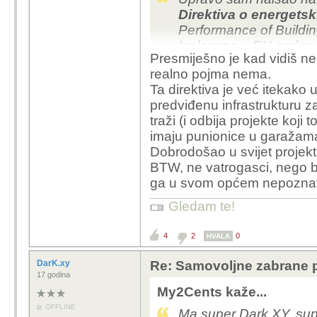
Direktiva o energets
Performance of Buildin
Izglasana u EU parlamen
Presmiješno je kad vidiš ne
snagu 28.05.2024.
realno pojma nema.
To što je direktiva znač
Ta direktiva je već itekako
države članice moraju 
predviđenu infrastrukturu za
Što EPBD (ukratko) od
traži (i odbija projekte koji
imaju punionice u garažama
- više punionica u zg
Dobrodošao u svijet projekt
- obaveznu pripremu in
BTW, ne vatrogasci, nego baš
- “smart charging”
ga u svom općem nepoznava
- mogućnost bidirekcio
Gledam te!
Što direktiva ne propis
4
2
0
HVALA
- zabranu EV-a u gar
- posebne razmake
DarK.xy
Re: Samovoljne zabrane pu
17 godina
- posebne sprinkler su
My2Cents kaže...
- posebne vatrootpor
OFFLINE
Ma super Dark.XY, super 