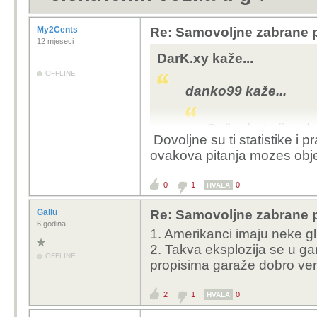
My2Cents
Re: Samovoljne zabrane pu
12 mjeseci
DarK.xy kaže...
OFFLINE
danko99 kaže...
Požar baterije vrlo
Dovoljne su ti statistike i pr
se mogao proširit p
ovakova pitanja mozes obje
Zabrana 100%, be
0
1
0
HVALA
Za razlika od požara b
Gallu
Re: Samovoljne zabrane pu
siguran pa ne treba za
6 godina
1. Amerikanci imaju neke g
2. Takva eksplozija se u ga
OFFLINE
propisima garaže dobro venti
2
1
0
HVALA