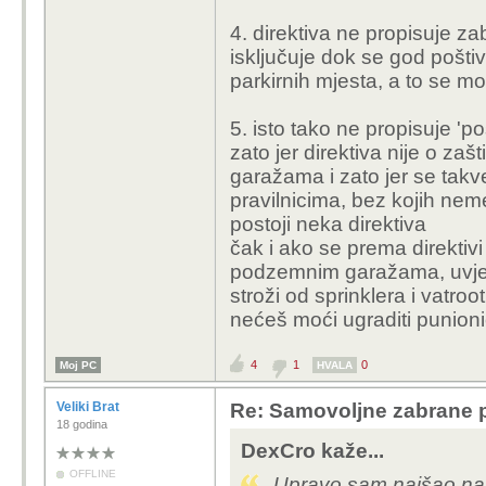
- postupak zbog povr
4. direktiva ne propisuje za
- službenu opomenu
isključuje dok se god pošti
- kaznu ili čak dnevne
parkirnih mjesta, a to se m
Mislim da ih uopće neć
5. isto tako ne propisuje 'p
napravljeno nakon što j
zato jer direktiva nije o za
Mogu se kladiti da će na
garažama i zato jer se tak
mišljenje", "nismo mi ni
pravilnicima, bez kojih nem
ruku" i slično.
postoji neka direktiva
čak i ako se prema direkti
podzemnim garažama, uvjete 
stroži od sprinklera i vatroo
nećeš moći ugraditi punionic
4
1
0
Moj PC
HVALA
Veliki Brat
Re: Samovoljne zabrane pu
18 godina
DexCro kaže...
OFFLINE
Upravo sam naišao na z