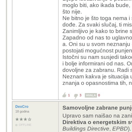
moglo biti, ako ikada bude,
Vehicle fires in ICE an
što nije.
frequency, ignition sou
Ne bitno je što toga nema 
experience fires at a r
dođe. Za svaki slučaj, ti mis
due to the volatility of
Zanimljivo je kako to brine
Fires in ICE vehicles c
Zapadno od nas to uglavnom
tanks, hot surfaces, an
a. Oni su u svom neznanju
operation or due to agin
postojati mogućnost punjenja
more complex, primaril
Istočni su nam susjedi tako
triggered by physical 
i bolje informirani od nas. 
overcharging, or electri
dovoljne za zabranu. Radi
charging or while parke
Neznam kakva je situacija u
significant role.
znanja o opasnostima tih, n
Link
na kompletno istraž
1
3
0
HVALA
neka cherrypicka.
DexCro
Samovoljne zabrane punjen
Osobno mi se rezultati
18 godina
Upravo sam naišao na zanim
potvrđuju moje (i opće
Direktiva o energetskim 
garažama nije problem
OFFLINE
Buildings Directive
,
EPBD
).
ova bude više.