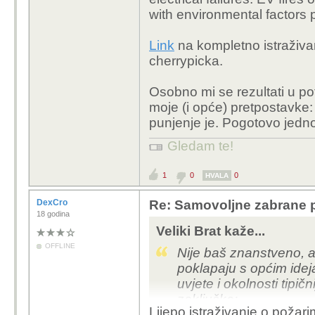
with environmental factors p
Link
na kompletno istraživan
cherrypicka.
Osobno mi se rezultati u po
moje (i opće) pretpostavke
punjenje je. Pogotovo jed
Gledam te!
1
0
0
HVALA
DexCro
Re: Samovoljne zabrane pu
18 godina
Veliki Brat kaže...
OFFLINE
Nije baš znanstveno, al
poklapaju s općim idej
uvjete i okolnosti tipič
zaključka:
Lijepo istraživanje o požar
Conclusion