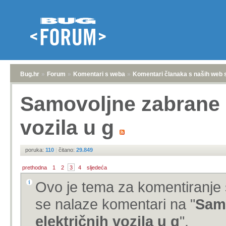
Bug.hr
»
Forum
»
Komentari s weba
»
Komentari članaka s naših web 
Samovoljne zabrane p
vozila u g
poruka:
110
|
čitano:
29.849
prethodna
1
2
3
4
sljedeća
Ovo je tema za komentiranje 
se nalaze komentari na "
Samo
električnih vozila u g
".