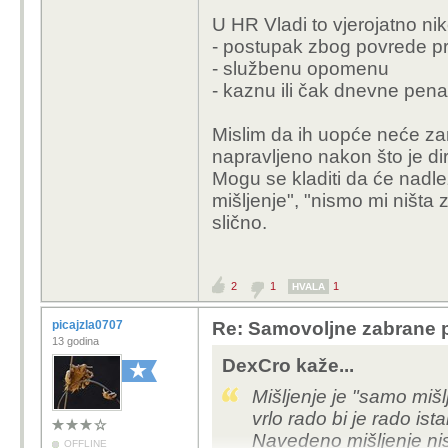
U HR Vladi to vjerojatno ni
- postupak zbog povrede p
- službenu opomenu
- kaznu ili čak dnevne pen
Mislim da ih uopće neće za
napravljeno nakon što je di
Mogu se kladiti da će nadležn
mišljenje", "nismo mi ništa z
slično.
2
1
1
HVALA
picajzla0707
Re: Samovoljne zabrane pu
13 godina
DexCro kaže...
Mišljenje je "samo miš
vrlo rado bi je rado ista
Navedeno mišljenje nis
OFFLINE