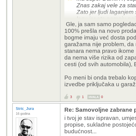
Znas zakaj vele za stati
Obavezni rok za usvaja
Zato jer ljudi laganje
dana.
lazu jer eto nemaju poj
Gle, ja sam samo pogledao 
pokusali brojkama pok
U HR Vladi to vjerojat
100% prešla na novo prodane 
izresetal razumom da ti
očekivati:
bogme imaju već dosta podat
- postupak zbog povr
garažama nije problem, da
Da bi ista od toga ima
- službenu opomenu
stanara nema pravo ikome i
vozila sto je minimum 
- kaznu ili čak dnevne
da nema više rizika od zap
korisnike, razloge, regi
cesti (od svih automobila),
Mislim da ih uopće neć
Detalji o razlozima su n
napravljeno nakon što j
Po meni bi onda trebalo kopi
normalizacija starosti is
Mogu se kladiti da će na
izvedbe priključaka u gara
mišljenje", "nismo mi ni
Koliko je meni poznato
ruku" i slično.
3
1
0
HVALA
ICE autma bile su elektr
generalno sve skupa je
Stric_Jura
Re: Samovoljne zabrane pu
jednoga se dalo sprijeci
16 godina
i tvoj je stav ispravan, umj
crijeva goriva, kad to 
propise, sukladne postojećoj
Sve je to starost o kojo
budućnost...
Jedan takav slucaj im