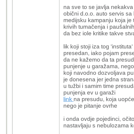
na sve to se javlja nekakva 
obični d.o.o. auto servis sa
medijsku kampanju koja je t
krivih tumačenja i paušalnih
da bez iole kritike takve st
lik koji stoji iza tog 'insti
presedan, iako pojam pres
da ne kažemo da ta presuda
punjenje u garažama, nego 
koji navodno dozvoljava p
je donesena jer jedna stran
u tužbi i samim time presud
punjenja ev u garaži
link
na presudu, koja uopće 
nego je pitanje ovrhe
i onda ovdje pojedinci, očit
nastavljaju s nebulozama k