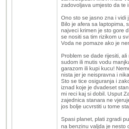
zadovoljava umjesto da te i
Ono sto se jasno zna i vidi
Bilo je afera sa laptopima, 
najveci krimen je sto gore 
se nositi sa tim rizikom u s
Voda ne pomaze ako je ne
Problem se dade rijesiti, al
sudom ili mutis vodu manjka
garazom ili kupi kucu! Nemo
nista jer je neispravna i ni
Sto se tice osiguranja i za
iznad koje je dvadeset stano
mi reci kaj si dobil. Usput Z
zajednica stanara ne vjeruj
jos bolje ucvrstiti u tome sta
Spasi planet, plati zgradi p
na benzinu valjda je nesto 