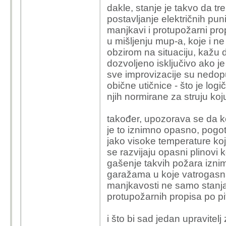
dakle, stanje je takvo da 
postavljanje električnih 
manjkavi i protupožarni prop
u mišljenju mup-a, koje i ne
obzirom na situaciju, kaž
dozvoljeno isključivo ako je
sve improvizacije su nedopu
obične utičnice - što je logi
njih normirane za struju ko
također, upozorava se da ko
je to iznimno opasno, pogo
jako visoke temperature koj
se razvijaju opasni plinovi k
gašenje takvih požara izn
garažama u koje vatrogasna
manjkavosti ne samo stanj
protupožarnih propisa po pit
i što bi sad jedan upravitelj