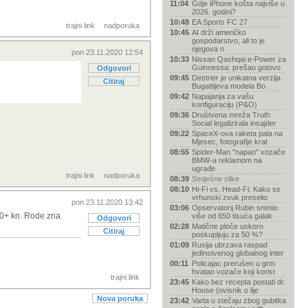
11:04
Gdje iPhone košta najviše u
2026. godini?
10:48
EA Sports FC 27
trajni link
nadporuka
10:45
AI drži američko
gospodarstvo, ali to je
njegova n
pon 23.11.2020 12:54
10:33
Nissan Qashqai e-Power za
Guinnessa: prešao gotovo
Odgovori
09:45
Destrier je unikatna verzija
Citiraj
Bugattijeva modela Bo
09:42
Napajanja za vašu
konfiguraciju (P&O)
09:36
Društvena mreža Truth
Social legalizirala insajder
09:22
SpaceX-ova raketa pala na
Mjesec, fotografije krat
08:55
Spider-Man "napao" vozače
BMW-a reklamom na
ugrađe
trajni link
nadporuka
08:39
Smiješne slike
08:10
Hi-Fi vs. Head-Fi: Kako se
vrhunski zvuk preselio
pon 23.11.2020 13:42
03:06
Opservatorij Rubin snimio
700+ kn. Rode zna
više od 650 tisuća galak
Odgovori
02:28
Matične ploče uskoro
Citiraj
poskupljuju za 50 %?
01:09
Rusija ubrzava raspad
jedinstvenog globalnog inter
00:11
Policajac prerušen u grm
hvatao vozače koji korist
trajni link
23:45
Kako bez recepta postati dr.
House (ovisnik o lije
Nova poruka
23:42
Varta u stečaju zbog gubitka