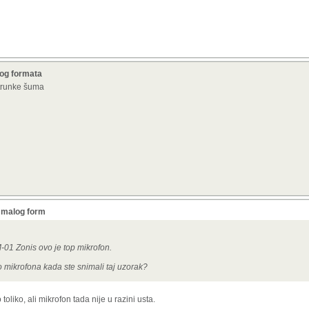
log formata
 trunke šuma
 malog form
01 Zonis ovo je top mikrofon.
mikrofona kada ste snimali taj uzorak?
 toliko, ali mikrofon tada nije u razini usta.