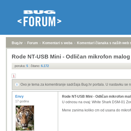
Bug.hr
»
Forum
»
Komentari s weba
»
Komentari članaka s naših web 
Rode NT-USB Mini - Odličan mikrofon malog
poruka:
5
|
čitano:
6.172
1
Ovo je tema za komentiranje sadržaja Bug.hr portala. U nastavku se n
Envy
Rode NT-USB Mini - Odličan mikrofon ma
17 godina
U odnosu na ovaj: White Shark DSM-01 Zoni
Mene zanima koliko cm od usana do mikrofo