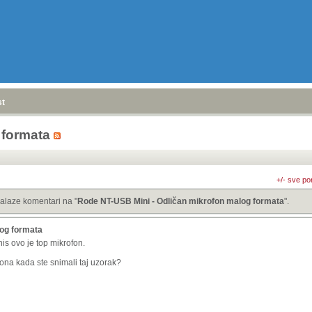
stranica
»
 formata
+/- sve po
alaze komentari na "
Rode NT-USB Mini - Odličan mikrofon malog formata
".
log formata
s ovo je top mikrofon.
na kada ste snimali taj uzorak?