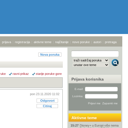
prijava
|
registracija
|
aktivne teme
|
najčitanije
|
nove poruke
|
autori
|
pretraga
Nova poruka
ruke
ravni prikaz
starije poruke gore
Prijava korisnika
E-mail:
pon 23.11.2020 11:02
Lozinka:
Odgovori
Citiraj
Aktivne teme
15:27
Disney+ u Europi više nema