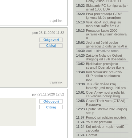
Dolby Vision, HDR10+ i
15:22
Sklapanje PC konfiguracija -
iznad 1300 EUR
15:20
Prva prezentacija GTA 6
igrivosti bit će premijern
trajni link
15:19
Veliki dio AI industrije su
marksisti, kaže šef Pa
15:13
Pentagon kupio 2000
pon 23.11.2020 11:32
ukrajinskih jurišnih dronova
u
Odgovori
15:02
Jedna od četiri osobe
Citiraj
generacije Z oslanja na AI n
14:30
Auti - ultimativna tema
14:20
Zašto je Nolanov Odisej
drugačiji od svih dosadašn
13:52
Bijeli haker promijenio
stranu? Doznalo se tko je
13:48
Kod Makarske prevozio
SUP dasku na skuteru –
popri
trajni link
13:38
Je li više došao kraj
fantazije „svi-mogu-biti-pro
13:01
OpenAI-jev novi uređaj bit
pon 23.11.2020 12:52
će veličine hokejaškog
12:58
Grand Theft Auto (GTA VI) -
Odgovori
Rasprava
Citiraj
12:23
Uputa: Stremio 2026 najbolji
setup
11:57
Pomoć pri odabiru mobitela
11:24
Youtube premium
11:24
Koji televizor kupiti - vodič
za odabir
11:24
Garmin