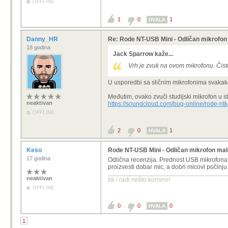
OFFLINE
1
0
1
HVALA
Danny_HR
Re: Rode NT-USB Mini - Odličan mikrofon
18 godina
Jack Sparrow kaže...
Vrh je zvuk na ovom mikrofonu. Čist
U usporedbi sa sličnim mikrofonima svakako
Međutim, ovako zvuči studijski mikrofon u s
neaktivan
https://soundcloud.com/bug-online/rode-ntk
OFFLINE
2
0
1
HVALA
Keso
Rode NT-USB Mini - Odličan mikrofon ma
17 godina
Odlična recenzija. Prednost USB mikrofona j
proizvesti dobar mic, a dobri micovi počinj
neaktivan
Idi i radi nešto korisno!
OFFLINE
0
0
0
HVALA
1