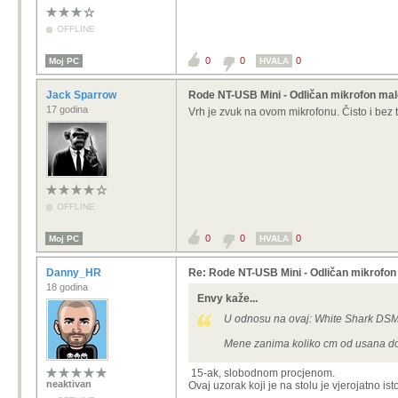
OFFLINE
0
0
0
Moj PC
HVALA
Jack Sparrow
Rode NT-USB Mini - Odličan mikrofon ma
17 godina
Vrh je zvuk na ovom mikrofonu. Čisto i bez
OFFLINE
0
0
0
Moj PC
HVALA
Danny_HR
Re: Rode NT-USB Mini - Odličan mikrofon
18 godina
Envy kaže...
U odnosu na ovaj: White Shark DSM-
Mene zanima koliko cm od usana do 
15-ak, slobodnom procjenom.
neaktivan
Ovaj uzorak koji je na stolu je vjerojatno isto