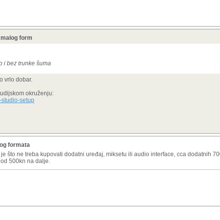
 malog form
o i bez trunke šuma
 vrlo dobar.
tudijskom okruženju:
-studio-setup
log formata
e što ne treba kupovati dodatni uređaj, miksetu ili audio interface, cca dodatnih 
u od 500kn na dalje.