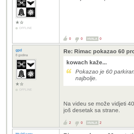
OFFLINE
0
0
0
HVALA
gpd
Re: Rimac pokazao 60 pro
8 godina
kowach kaže...
Pokazao je 60 parkiran
najbolje.
OFFLINE
Na videu se može vidjeti 40-a
još desetak sa strane.
2
0
2
HVALA