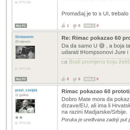
baš najbolje.
OFFLINE
Promašaj je to s UI, trebalo
1
0
0
Moj PC
Na videu se može vidjet
HVALA
riječ UI, i još desetak 
Sirotanovic
Re: Rimac pokazao 60 pro
20 mjeseci
Da da samo U 😅 , a boja ta
udarati tHompsonovi Jure i
Budi promjena koju želiš 
OFFLINE
0
0
0
Moj PC
HVALA
pravi_covijek
Rimac pokazao 60 prototi
11 godina
Dobro Mate mora da pokaze
drzave/EU, ali ima li Hrvatsk
na razini Madjarske/Srbije.
Poruka je uređivana zadnji put 
OFFLINE