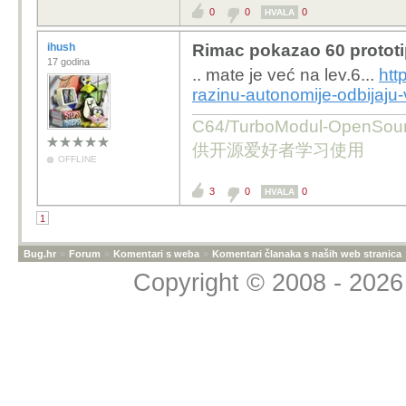
0
0
0
HVALA
ihush
Rimac pokazao 60 prototi
17 godina
.. mate je već na lev.6...
htt
razinu-autonomije-odbijaju-
C64/TurboModul-OpenS
供开源爱好者学习使用
OFFLINE
3
0
0
HVALA
1
Bug.hr
»
Forum
»
Komentari s weba
»
Komentari članaka s naših web stranica
Copyright © 2008 - 2026 