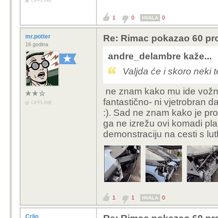
OFFLINE
1
0
0
HVALA
mr.potter
Re: Rimac pokazao 60 pro
16 godina
andre_delambre kaže...
Valjda će i skoro neki
ne znam kako mu ide vožnja
fantastično- ni vjetrobran d
OFFLINE
:). Sad ne znam kako je pr
ga ne izrežu ovi komadi pla
demonstraciju na cesti s lu
1
1
0
HVALA
Crljo