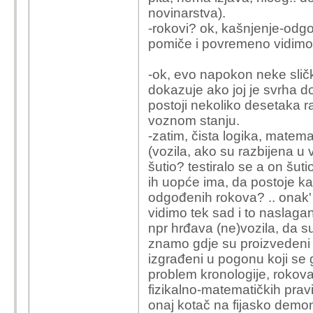
novinarstva).
-rokovi? ok, kašnjenje-odgo
pomiče i povremeno vidimo n
-ok, evo napokon neke sličk
dokazuje ako joj je svrha d
postoji nekoliko desetaka r
voznom stanju.
-zatim, čista logika, matema
(vozila, ako su razbijena u v
šutio? testiralo se a on šut
ih uopće ima, da postoje ka
odgođenih rokova? .. onak' .
vidimo tek sad i to naslaga
npr hrđava (ne)vozila, da s
znamo gdje su proizvedeni 
izgrađeni u pogonu koji se 
problem kronologije, rokova,
fizikalno-matematičkih pravi
onaj kotač na fijasko demonst