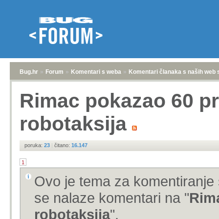
Bug.hr
»
Forum
»
Komentari s weba
»
Komentari članaka s naših web 
Rimac pokazao 60 pr
robotaksija
poruka:
23
|
čitano:
16.147
1
Ovo je tema za komentiranje 
se nalaze komentari na "
Rima
robotaksija
".