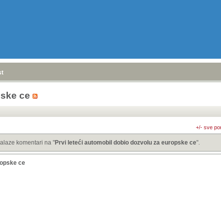
stranica
»
pske ce
+/- sve po
alaze komentari na "
Prvi leteći automobil dobio dozvolu za europske ce
".
ropske ce