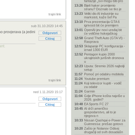
fantazije „svi-mogu-biti-pro
13:26
Bijeli haker promijenio
stranu? Doznalo se tko je
13:23
Veliki dio AI industrije su
trajni link
marksisti, kaže šef Pa
13:10
Prva prezentacija GTA 6
igrivosti bit će premijern
sub 31.10.2020 14:45
13:01
OpenAI-jev novi uređaj bit
 provjerava (a jedini
Odgovori
će veličine hokejaškog
12:58
Grand Theft Auto (GTA VI) -
Citiraj
Rasprava
ant.
12:53
Sklapanje PC konfiguracija -
iznad 1300 EUR
12:52
Pentagon kupio 2000
ukrajinskih jurišnih dronova
u
12:23
Uputa: Stremio 2026 najbolji
setup
11:57
Pomoć pri odabiru mobitela
11:24
Youtube premium
trajni link
11:24
Koji televizor kupiti - vodič
za odabir
11:24
Garmin
ned 1.11.2020 15:17
11:04
Gdje iPhone košta najviše u
Odgovori
2026. godini?
10:48
EA Sports FC 27
Citiraj
10:45
AI drži američko
gospodarstvo, ali to je
njegova n
10:33
Nissan Qashqai e-Power za
Guinnessa: prešao gotovo
10:20
Zašto je Nolanov Odisej
drugačiji od svih dosadašn