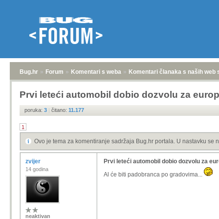
Bug.hr
»
Forum
»
Komentari s weba
»
Komentari članaka s naših web 
Prvi leteći automobil dobio dozvolu za euro
poruka:
3
|
čitano:
11.177
1
Ovo je tema za komentiranje sadržaja Bug.hr portala. U nastavku se n
zvijer
Prvi leteći automobil dobio dozvolu za eu
14 godina
Al će biti padobranca po gradovima...
neaktivan