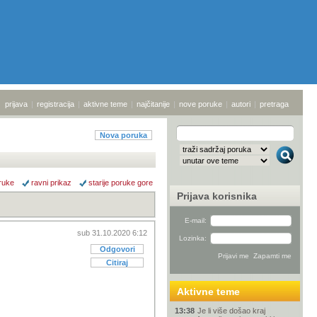
prijava
|
registracija
|
aktivne teme
|
najčitanije
|
nove poruke
|
autori
|
pretraga
Nova poruka
ruke
ravni prikaz
starije poruke gore
Prijava korisnika
E-mail:
sub 31.10.2020 6:12
Lozinka:
Odgovori
Citiraj
Aktivne teme
13:38
Je li više došao kraj