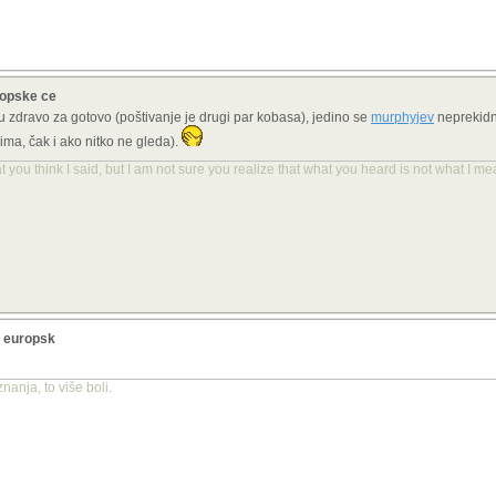
ropske ce
u zdravo za gotovo (poštivanje je drugi par kobasa), jedino se
murphyjev
neprekidno
rima, čak i ako nitko ne gleda).
you think I said, but I am not sure you realize that what you heard is not what I me
a europsk
anja, to više boli.