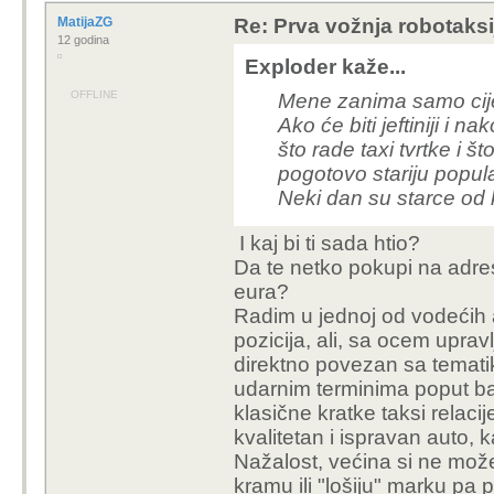
OFFLINE
platio bi kao kod Pere 
Exploder kaže...
Neće moći...
Mene zanima samo
Ako će biti jeftinij
Voditeljska pozicija, obitelj
jer ovo što rade ta
tjeras ljude van bez raspra
iskorištavaju pogo
kapetani svemirskih brodova
Neki dan su starce
7
0
0
Moj PC
I kaj bi ti sada htio?
HVALA
Da te netko pokupi na 
andre_delambre
Prva vožnja robotaksijem
par eura?
15 godina
Mora da su u Beo ovaj Brise
Radim u jednoj od vod
kinesko rješenje usred trg
voditeljskih pozicija, 
OFFLINE
omogućili live stream sa za
obiteljskom poslu koji
pokrivam transfere, m
Poruka je uređivana zadnji put
nove godine i sl., znam 
svu sreću postoje ljudi 
3
0
0
HVALA
samu uslugu profesion
Nažalost, većina si ne m
u kramu ili "lošiju" ma
Exploder
Re: Prva vožnja robotaksi