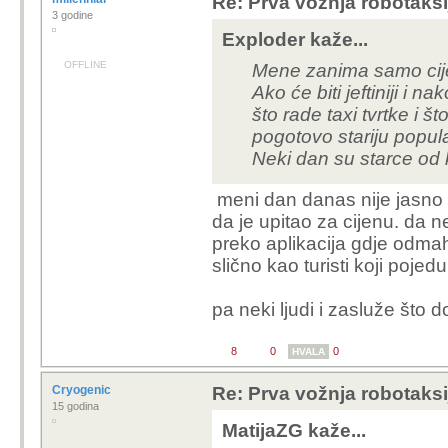
BTW ovo je moja osobna
međugradski, radijusa 
odrastao u Zagrebu, Za
-nisi uočio? nisu ni 'mediji'.
biti opet, Bog te pitaj. S
-no narativ ide dalje, nema 
ne preuzimati moju.
istina :)
Vi tam u Zagrebu slusat
mene to organski smeta
edit: ili što ja primjećujem :) 
nesmiljenom zestinom 
-naslov.. prva vožnja, .. po
već nekoliko puta, nekoliko 
-vožnja? mediji koji izvješt
objave ga.. ne nešto što su v
-prva komercijalana-dostupn
1,99.. samo za izabrane, p
komercijalana.. a ni neće sk
je onak, temeljac robotaxija, 
centrale.. no do jednog od 
novo postponanje rokova? n
C64/TurboModul-OpenS
供开源爱好者学习使用
Poruka je uređivana zadnji put 