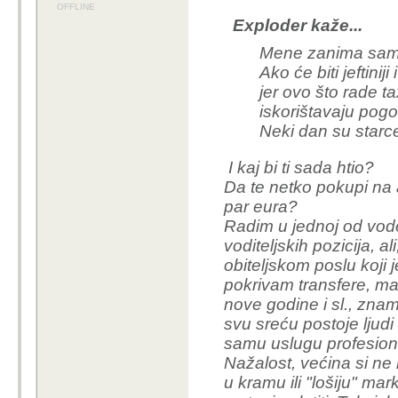
1
0
0
HVALA
picajzla0707
Re: Prva vožnja robotaksi
13 godina
Exploder kaže...
Reci ti prijatelju gdje si
OFFLINE
Također u ZG rođen i od
vidim da svi koji mogu 
Sveg što si nabrojao mi
bilo gdje
osobno sam rođen i odrastao
pa se priženio u zadar i sa
u zg idem rijetko i skoro n
se vraćam, osim u rijetkim 
osjećaj nostalgije kad idem
me prođe
nedavno sam bio s ćerkicom
nisam pohvatao većinu nabroj
niti nepristojnost niti bilo št