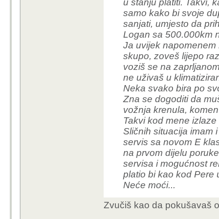
vidio sam bajkove i učinilo
negativno ili pozitivno baš i
mene od zagreba odbija guž
ljudi maksimalno otuđili jedn
suosjećanja, ljudskog kontak
gradu i zato se nikad više ne
naživcirat i neke od nabroj
1
0
1
Moj PC
HVALA
Sirotanovic
Re: Prva vožnja robotaksi
20 mjeseci
Da malo ubodem Rimčeve sen
je veća plaća nego taksisti
OFFLINE
Bravo Rimac samo tako , mož
Budi promjena koju želiš vi