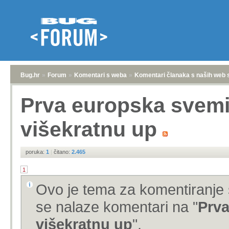
Bug.hr
»
Forum
»
Komentari s weba
»
Komentari članaka s naših web 
Prva europska svemir
višekratnu up
poruka:
1
|
čitano:
2.465
1
Ovo je tema za komentiranje 
se nalaze komentari na "
Prva
višekratnu up
".