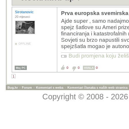
Sirotanovic
Prva europska svemirska l
20 mjeseci
Ajde super , samo nadajmo s
spejz šatlove su Ameri prizem
financiranja i katastrofaln
Sovjeti su brzo napustili sv
OFFLINE
spejzšatla mogao je autonomno
Budi promjena koju želiš 
0
0
0
Moj PC
HVALA
1
Bug.hr
»
Forum
»
Komentari s weba
»
Komentari članaka s naših web stranica
Copyright © 2008 - 2026 