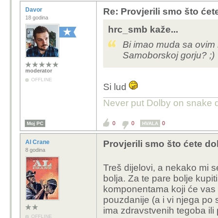
Davor
Re: Provjerili smo što ćet
18 godina
hrc_smb kaže...
Bi imao muda sa ovim bi
Samoborskoj gorju? ;)
moderator
OFFLINE
Si lud
Never put Dolby on snake d
0
0
0
Moj PC
HVALA
Al Crane
Provjerili smo što ćete dob
8 godina
Treš dijelovi, a nekako mi s
bolja. Za te pare bolje kupit
komponentama koji će vas 
pouzdanije (a i vi njega po
ima zdravstvenih tegoba ili
OFFLINE