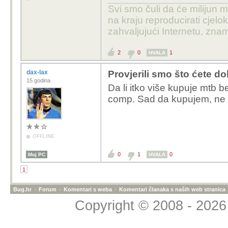
Svi smo čuli da će milijun m
na kraju reproducirati cje
zahvaljujući Internetu, znam
2
0
1
HVALA
dax-lax
Provjerili smo što ćete dob
15 godina
Da li itko više kupuje mtb 
comp. Sad da kupujem, ne bi 
OFFLINE
0
1
0
Moj PC
HVALA
1
Bug.hr
»
Forum
»
Komentari s weba
»
Komentari članaka s naših web stranica
Copyright © 2008 - 2026 