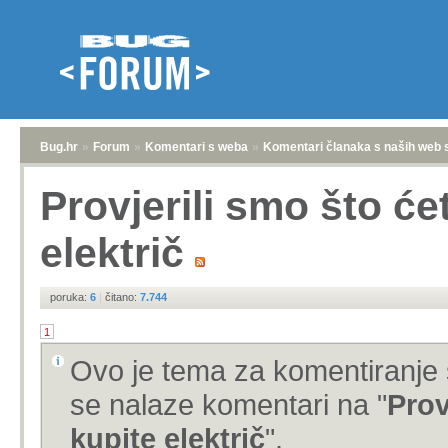
Bug.hr
»
Forum
»
Komentari s weba
»
Komentari članaka s naših web 
Provjerili smo što će
električ
poruka:
6
|
čitano:
7.744
1
Ovo je tema za komentiranje 
se nalaze komentari na "
Prov
kupite električ
".