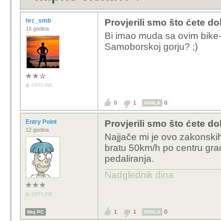
hrc_smb
Provjerili smo što ćete dob
16 godina
Bi imao muda sa ovim bike-om
Samoborskoj gorju? ;)
OFFLINE
0
1
0
HVALA
Entry Point
Provjerili smo što ćete dob
12 godina
Najjače mi je ovo zakonskih 
bratu 50km/h po centru grad
pedaliranja.
Nadglednik dina
OFFLINE
1
1
0
Moj PC
HVALA