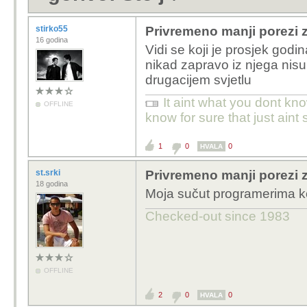
stirko55
Privremeno manji porezi za 
16 godina
Vidi se koji je prosjek godi
nikad zapravo iz njega nisu 
drugacijem svjetlu
It aint what you dont kno
OFFLINE
know for sure that just aint 
1
0
0
HVALA
st.srki
Privremeno manji porezi za 
18 godina
Moja sučut programerima koj
Checked-out since 1983
OFFLINE
2
0
0
HVALA