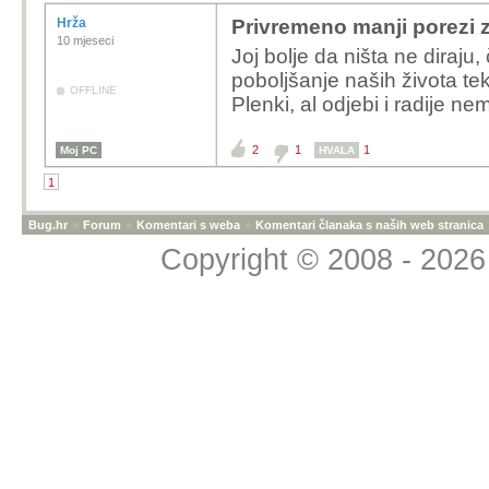
Hrža
Privremeno manji porezi za 
10 mjeseci
Joj bolje da ništa ne diraju
poboljšanje naših života te
OFFLINE
Plenki, al odjebi i radije nem
2
1
1
Moj PC
HVALA
1
Bug.hr
»
Forum
»
Komentari s weba
»
Komentari članaka s naših web stranica
Copyright © 2008 - 2026 