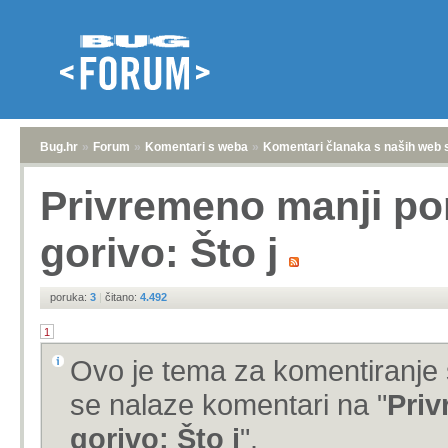
Bug.hr
»
Forum
»
Komentari s weba
»
Komentari članaka s naših web 
Privremeno manji pore
gorivo: Što j
poruka:
3
|
čitano:
4.492
1
Ovo je tema za komentiranje 
se nalaze komentari na "
Priv
gorivo: Što j
".