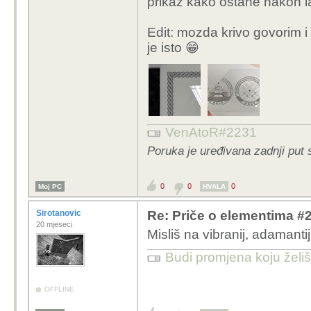
prikaz kako ostane nakon la
Edit: mozda krivo govorim i m
je isto 😁
VenAtoR#2231
Poruka je uređivana zadnji put 
0
0
0
Moj PC
HVALA
Sirotanovic
Re: Priče o elementima #21:
20 mjeseci
Misliš na vibranij, adamanti
Budi promjena koju želiš 
OFFLINE