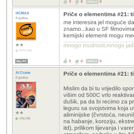
3
0
0
HVALA
HCMAA
Priče o elementima #21: tit
8 godina
me interesira jel moguće da
znamo...kao u SF filmovima d
kemijski elementi mogu međ
mnogo mudrosti,mnogo jada..
OFFLINE
0
0
0
Moj PC
HVALA
Al Crane
Priče o elementima #21: tit
8 godina
Mislim da bi tu vrijedilo spo
višim od 500C
vrlo reaktiv
dušik, pa da bi recimo za pr
leguru sa svojstvima koja uv
aliminijske (čvrstoća, neuni
ONLINE
na habanje, koroziju, ekstr
itd), prilikom lijevanja i v