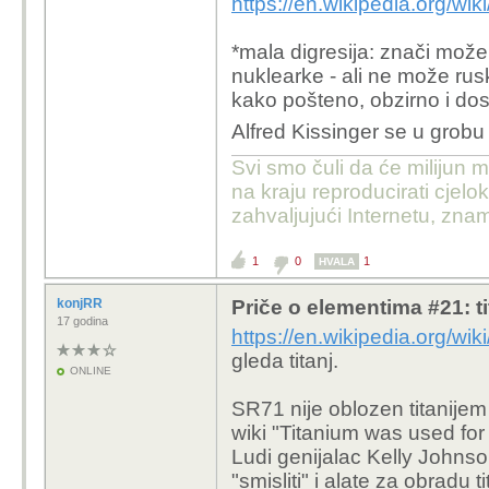
https://en.wikipedia.org/
*mala digresija: znači mož
nuklearke - ali ne može rusk
kako pošteno, obzirno i do
Alfred Kissinger se u grobu
Svi smo čuli da će milijun m
na kraju reproducirati cje
zahvaljujući Internetu, znam
1
0
1
HVALA
konjRR
Priče o elementima #21: tit
17 godina
https://en.wikipedia.org/
gleda titanj.
ONLINE
SR71 nije oblozen titanijem
wiki "
Titanium was used for 
Ludi genijalac Kelly Johnso
"smisliti" i alate za obradu 