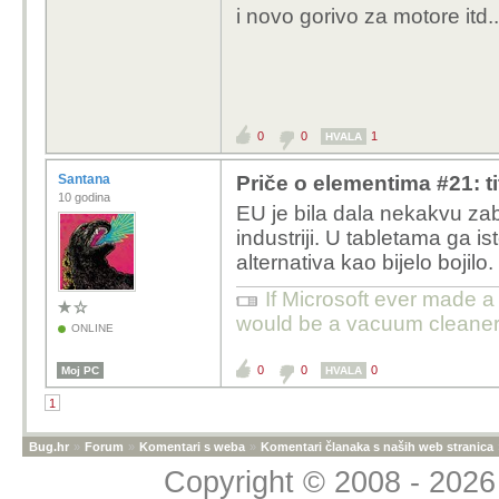
i novo gorivo za motore itd..
0
0
1
HVALA
Santana
Priče o elementima #21: tit
10 godina
EU je bila dala nekakvu za
industriji. U tabletama ga i
alternativa kao bijelo bojilo.
If Microsoft ever made a 
would be a vacuum cleaner
ONLINE
0
0
0
Moj PC
HVALA
1
Bug.hr
»
Forum
»
Komentari s weba
»
Komentari članaka s naših web stranica
Copyright © 2008 - 2026 