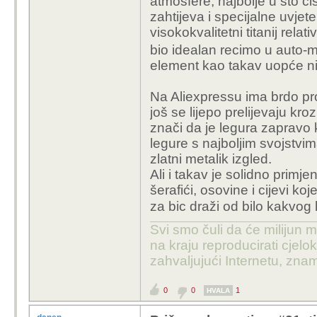
atmosfere, najbolje u što č
zahtijeva i specijalne uvjete
visokokvalitetni titanij rel
bio idealan recimo u auto-mo
element kao takav uopće ni
Na Aliexpressu ima brdo pro
još se lijepo prelijevaju kro
znači da je legura zapravo
legure s najboljim svojstvi
zlatni metalik izgled.
Ali i takav je solidno primj
šerafići, osovine i cijevi k
za bic draži od bilo kakvog
Svi smo čuli da će milijun m
na kraju reproducirati cje
zahvaljujući Internetu, znam
0
0
1
HVALA