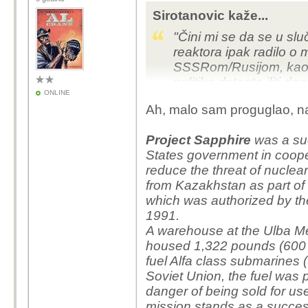
Sirotanovic kaže...
"Čini mi se da se u sl
reaktora ipak radilo 
SSSRom/Rusijom, kao d
politike detanta iliti 
ONLINE
napetosti u naporima 
Ah, malo sam proguglao, naj
uništenja" - reče Al Cr
Project Sapphire
was a suc
States government in coope
Moguće da je bio neki d
reduce the threat of nuclear
dopustila Kazahstanu.
from Kazakhstan as part of
No to je izgledalo tako 
which was authorized by th
neke humanitarce što v
1991.
gorivo i prevezli do zr
A warehouse at the Ulba Me
koji su navodno s tim 
housed 1,322 pounds (600 
stanovništvo koje je 
fuel Alfa class submarines 
Barem tako pričaju biv
Soviet Union, the fuel was
snimki natovarenih k
danger of being sold for us
špijuniranja"!
mission stands as a success