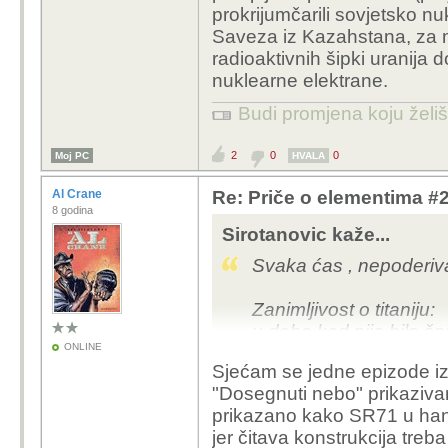
prokrijumčarili sovjetsko 
Saveza iz Kazahstana, za mi
radioaktivnih šipki uranija
nuklearne elektrane.
Budi promjena koju želiš 
2
0
0
Moj PC
HVALA
Al Crane
Re: Priče o elementima #21:
8 godina
Sirotanovic kaže...
Svaka ćas , nepoderiva
Zanimljivost o titaniju:
u doba kad nije bilo šp
ONLINE
odrađivali U2 zrakoplovi 
Sjećam se jedne epizode iz
Sovjeti nisu stekli mo
"Dosegnuti nebo" prikazivan
špijuniranja i neprijatel
prikazano kako SR71 u hang
zrakoplov SR71 , koji j
jer čitava konstrukcija treb
zrakoplov je obložen 