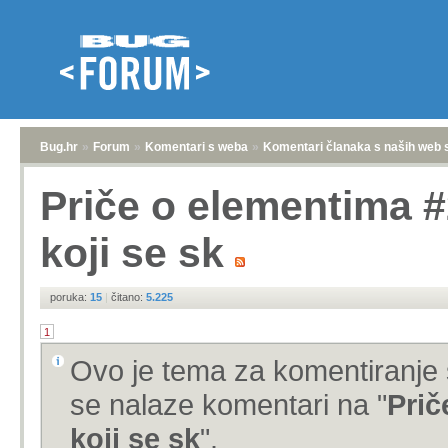
Bug.hr
»
Forum
»
Komentari s weba
»
Komentari članaka s naših web 
Priče o elementima #2
koji se sk
poruka:
15
|
čitano:
5.225
1
Ovo je tema za komentiranje 
se nalaze komentari na "
Prič
koji se sk
".