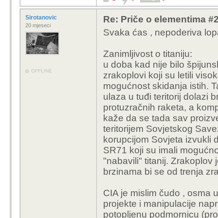
Sirotanovic
Re: Priče o elementima #21:
20 mjeseci
Svaka ćas , nepoderiva lop
Zanimljivost o titaniju:
u doba kad nije bilo špijuns
OFFLINE
zrakoplovi koji su letili visok
mogućnost skidanja istih. T
ulaza u tuđi teritorij dolazi 
protuzračnih raketa, a kom
kaže da se tada sav proizved
teritorijem Sovjetskog Save
korupcijom Sovjeta izvukli
SR71 koji su imali mogućno
"nabavili" titanij. Zrakoplo
brzinama bi se od trenja zr
CIA je mislim čudo , osma u
projekte i manipulacije napr
potopljenu podmornicu (proj