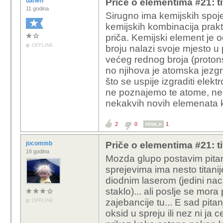
danen
Priče o elementima #21: tit
11 godina
Sirugno ima kemijskih spoj
kemijskih kombinacija prak
priča. Kemijski element je 
OFFLINE
broju nalazi svoje mjesto 
većeg rednog broja (protonsk
no njihova je atomska jezg
što se uspije izgraditi ele
ne poznajemo te atome, neg
nekakvih novih elemenata k
2
0
1
HVALA
jocommb
Priče o elementima #21: tit
16 godina
Mozda glupo postavim pitanj
sprejevima ima nesto titanij
diodnim laserom (jedini nac
staklo)... ali poslje se mora
zajebancije tu... E sad pitanje
OFFLINE
oksid u spreju ili nez ni ja c