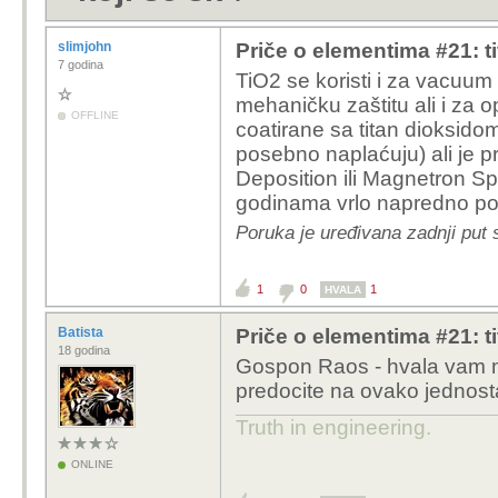
slimjohn
Priče o elementima #21: tit
7 godina
TiO2 se koristi i za vacuum 
mehaničku zaštitu ali i za o
OFFLINE
coatirane sa titan dioksido
posebno naplaćuju) ali je pr
Deposition ili Magnetron Spu
godinama vrlo napredno poč
Poruka je uređivana zadnji put s
1
0
1
HVALA
Batista
Priče o elementima #21: tit
18 godina
Gospon Raos - hvala vam na
predocite na ovako jednosta
Truth in engineering.
ONLINE