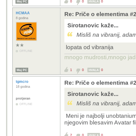
0
0
0
Moj PC
HVALA
HCMAA
Re: Priče o elementima #21:
8 godina
Sirotanovic kaže...
Misliš na vibranij, ada
lopata od vibranija
OFFLINE
mnogo mudrosti,mnogo jada..
1
0
0
Moj PC
HVALA
tgmcro
Re: Priče o elementima #21:
18 godina
Sirotanovic kaže...
protjeran
Misliš na vibranij, ada
OFFLINE
Meni je najbolji unobtani
njegovim blesavim Avatar f
2
0
0
HVALA