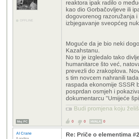
reaktora ipak radilo o m
kao dio Gorbačovljeve ili ipa
dogovorenog razoružanja i 
OFFLINE
izbjegavanje sveopćeg nukl
Moguće da je bio neki dogovo
Kazahstanu.
No to je izgledalo tako divl
humanitarce što već, natova
prevezli do zrakoplova. Nov
s tim novcem nahranili tada
raspada ekonomije SSSR bil
posprdan osmjeh i pokaziv
dokumentarcu "Umijeće špij
Budi promjena koju želiš 
0
0
0
Moj PC
HVALA
Al Crane
Re: Priče o elementima #21:
8 godina