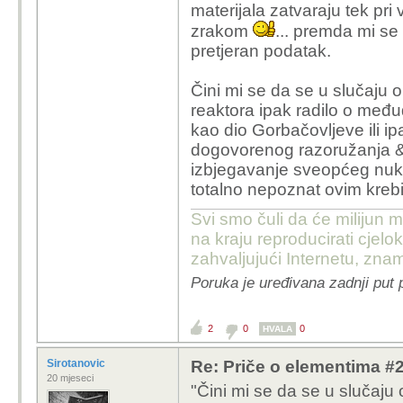
materijala zatvaraju tek pr
proizveden titanij nalaz
zrakom
... premda mi se
Saveza te da su ga Am
pretjeran podatak.
izvukli dovoljno da n
imali mogućnost nastav
Čini mi se da se u slučaju
titanij. Zrakoplov je b
reaktora ipak radilo o m
brzinama bi se od trenj
kao dio Gorbačovljeve ili ipa
dogovorenog razoružanja &
CIA je mislim čudo , o
izbjegavanje sveopćeg nukle
su projekte i manipulac
totalno nepoznat ovim kreb
sovjetsku potopljenu p
iznos) ili kako su prok
Svi smo čuli da će milijun m
raspada Sovjetskog Sa
na kraju reproducirati cje
dolara su "kupili" radio
zahvaljujući Internetu, znam
godina goriva za am. n
Poruka je uređivana zadnji put 
2
0
0
HVALA
Sirotanovic
Re: Priče o elementima #21:
20 mjeseci
"Čini mi se da se u slučaju