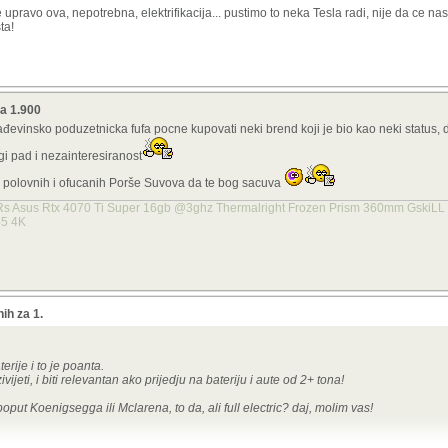
 upravo ova, nepotrebna, elektrifikacija... pustimo to neka Tesla radi, nije da ce nas 
ta!
za 1.900
ađevinsko poduzetnicka fufa pocne kupovati neki brend koji je bio kao neki status, 
i pad i nezainteresiranost
h polovnih i ofucanih Porše Suvova da te bog sacuva
 Rs Asus Rtx 4070 Ti Super 16gb @3ghz Thermalright Frozen Prism 360mm Gski
55 4K
ih za 1.
rije i to je poanta.
ivijeti, i biti relevantan ako prijedju na bateriju i aute od 2+ tona!
put Koenigsegga ili Mclarena, to da, ali full electric? daj, molim vas!