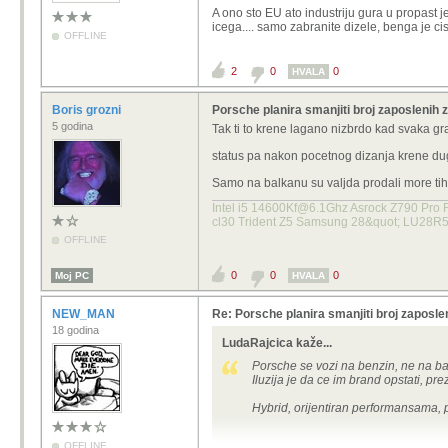
A ono sto EU ato industriju gura u propast je
icega.... samo zabranite dizele, benga je cis
OFFLINE
2
0
0
HVALA
Boris grozni
Porsche planira smanjiti broj zaposlenih 
5 godina
Tak ti to krene lagano nizbrdo kad svaka gr
status pa nakon pocetnog dizanja krene dug
Samo na balkanu su valjda prodali more ti
Intel i5 14600Kf@6.1Ghz Asrock Z790 Pro
cl30 Trident Z5 Samsung 28&quot; LU28R
OFFLINE
0
0
0
Moj PC
HVALA
NEW_MAN
Re: Porsche planira smanjiti broj zaposlen
18 godina
LudaRajcica kaže...
Porsche se vozi na benzin, ne na bate
Iluzija je da ce im brand opstati, prez
Hybrid, orijentiran performansama, po
OFFLINE