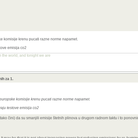
ke komisije krenu pucati razne norme napamet.
stove emisija co2
n the world, and tonight we are
ih za 1.
 europske komisije krenu pucati razne norme napamet.
vaju testove emisija co2
 tako čini) da su smanjili emisije štetnih plinova u drugom radnom taktu i to ponov