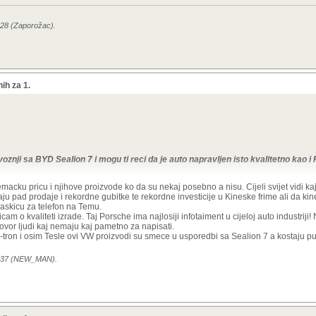
:28 (Zaporožac).
ih za 1.
oznji sa BYD Sealion 7 i mogu ti reci da je auto napravljen isto kvalitetno kao i
emacku pricu i njihove proizvode ko da su nekaj posebno a nisu. Cijeli svijet vidi k
u pad prodaje i rekordne gubitke te rekordne investicije u Kineske frime ali da kines
maskicu za telefon na Temu.
m o kvaliteti izrade. Taj Porsche ima najlosiji infotaiment u cijeloj auto industriji!
t€ više
ovor ljudi kaj nemaju kaj pametno za napisati.
-tron i osim Tesle ovi VW proizvodi su smece u usporedbi sa Sealion 7 a kostaju pu
12:37 (NEW_MAN).