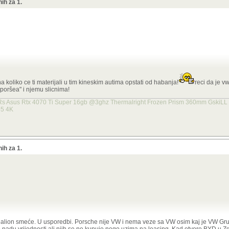
ih za 1.
obnoj voznji sa BYD Sealion 7 i mogu ti reci da je auto napravljen isto kvalitetn
 koliko ce ti materijali u tim kineskim autima opstati od habanja!
 50k vise!
reci da je v
o "poršea" i njemu slicnima!
 Rs Asus Rtx 4070 Ti Super 16gb @3ghz Thermalright Frozen Prism 360mm Gski
55 4K
košta 50t€ više
te tu Njemacku pricu i njihove proizvode ko da su nekaj posebno a nisu. Cijeli svijet
uje. Svi zivi imaju pad prodaje i rekordne gubitke te rekordne investicije u Kineske
ih za 1.
mo zato jer ste neki put kupili maskicu za telefon na Temu.
Ja pricam o kvaliteti izrade. Taj Porsche ima najlosiji infotaiment u cijeloj auto indu
elda? To je odgovor ljudi kaj nemaju kaj pametno za napisati.
di Q4 e-tron i osim Tesle
ovi VW proizvodi su smece u usporedbi sa Sealion 7 a 
Sealion smeće. U usporedbi. Porsche nije VW i nema veze sa VW osim kaj je VW Gru