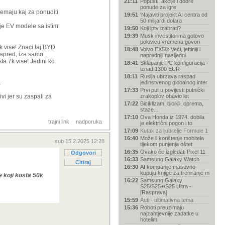
21:11
Popusti, akcije i dobre
ponude za igre
nemaju kaj za ponuditi
a ce nas el. auta
19:51
'Najaviti projekt AI centra od
50 milijardi dolara
ije EV modele sa istim
19:50
Koji iptv izabrati?
19:39
Musk investitorima gotovo
polovicu vremena govori
k vise! Znaci taj BYD
18:48
Volvo EX50: Veći, jeftiniji i
 napred, iza samo
napredniji nasljedni
ta 7k vise! Jedini ko
18:41
Sklapanje PC konfiguracija -
iznad 1300 EUR
18:11
Rusija ubrzava raspad
.
jedinstvenog globalnog inter
17:33
Prvi put u povijesti putnički
vi jer su zaspali za
zrakoplov obavio let
17:22
Biciklizam, bicikli, oprema,
staze...
17:10
Ova Honda iz 1974. dobila
trajni link
nadporuka
je električni pogon i to
17:09
Kutak za ljubitelje Formule 1
16:40
Može li korištenje mobitela
sub 15.2.2025 12:28
tijekom punjenja oštet
16:35
Ovako će izgledati Pixel 11
Odgovori
16:33
Samsung Galaxy Watch
Citiraj
16:30
AI kompanije masovno
kupuju knjige za treniranje m
e koji kosta 50k
16:22
Samsung Galaxy
S25/S25+/S25 Ultra -
[Rasprava]
15:59
Auti - ultimativna tema
15:36
Roboti preuzimaju
najzahtjevnije zadatke u
hotelim