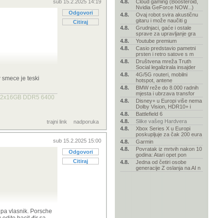
sub 15.2.2025 14:19
4.8.
Cloud gaming (Boosteroid,
Nvidia GeForce NOW...)
Odgovori
4.8.
Ovaj robot svira akustičnu
gitaru i može naučiti g
Citiraj
4.8.
Grudnjaci, gaće i ostale
sprave za upravljanje gra
4.8.
Youtube premium
4.8.
Casio predstavio pametni
prsten i retro satove s m
4.8.
Društvena mreža Truth
Social legalizirala insajder
o kao i
4.8.
4G/5G routeri, mobilni
w smece je teski
hotspot, antene
4.8.
BMW reže do 8.000 radnih
mjesta i ubrzava transfor
LL 2x16GB DDR5 6400
4.8.
Disney+ u Europi više nema
Dolby Vision, HDR10+ i
4.8.
Battlefield 6
4.8.
Slike vašeg Hardvera
trajni link
nadporuka
4.8.
Xbox Series X u Europi
 vidi kaj se desava
poskupljuje za čak 200 eura
 frime ali da
sub 15.2.2025 15:00
4.8.
Garmin
4.8.
Povratak iz mrtvih nakon 10
striji! Nitko ne
Odgovori
godina: Atari opet pon
Citiraj
4.8.
Jedna od četiri osobe
kostaju puno vise
!
generacije Z oslanja na AI n
pa vlasnik. Porsche