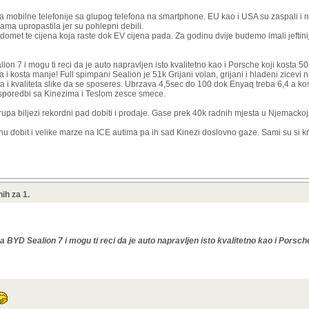
oput Modela3, 5 i sl. Neka el. sportske aute rade podbrendovi poput Rimca.
aska mobilne telefonije sa glupog telefona na smartphone. EU kao i USA su zaspali i 
opast je upravo ova, nepotrebna, elektrifikacija... pustimo to neka Tesla radi, nije d
sama upropastila jer su pohlepni debili.
izele, benga je cista!
je domet te cijena koja raste dok EV cijena pada. Za godinu dvije budemo imali jeftin
on 7 i mogu ti reci da je auto napravljen isto kvalitetno kao i Porsche koji kosta 50
 i kosta manje! Full spimpani Sealion je 51k Grijani volan, grijani i hladeni zicevi
ja i kvaliteta slike da se sposeres. Ubrzava 4,5sec do 100 dok Enyaq treba 6,4 a kos
u sporedbi sa Kinezima i Teslom zesce smece.
rupa biljezi rekordni pad dobiti i prodaje. Gase prek 40k radnih mjesta u Njemackoj
cnu dobit i velike marze na ICE autima pa ih sad Kinezi doslovno gaze. Sami su si kri
ih za 1.
a BYD Sealion 7 i mogu ti reci da je auto napravljen isto kvalitetno kao i Porsch