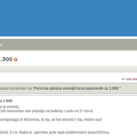
stranica
»
1.900
+/- sve po
alaze komentari na "
Porsche planira smanjiti broj zaposlenih za 1.900
".
za 1.900
to je poanta.
 i biti relevantan ako prijedju na bateriju i aute od 2+ tona!
nigsegga ili Mclarena, to da, ali full electric? daj, molim vas!
dela3, 5 i sl. Neka el. sportske aute rade podbrendovi poput Rimca.