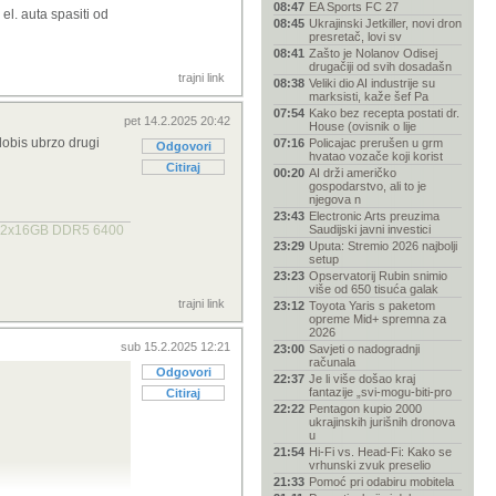
08:47
EA Sports FC 27
el. auta spasiti od
08:45
Ukrajinski Jetkiller, novi dron
presretač, lovi sv
08:41
Zašto je Nolanov Odisej
drugačiji od svih dosadašn
trajni link
08:38
Veliki dio AI industrije su
marksisti, kaže šef Pa
07:54
Kako bez recepta postati dr.
pet 14.2.2025 20:42
House (ovisnik o lije
dobis ubrzo drugi
07:16
Policajac prerušen u grm
Odgovori
hvatao vozače koji korist
Citiraj
00:20
AI drži američko
gospodarstvo, ali to je
njegova n
23:43
Electronic Arts preuzima
LL 2x16GB DDR5 6400
Saudijski javni investici
23:29
Uputa: Stremio 2026 najbolji
setup
23:23
Opservatorij Rubin snimio
više od 650 tisuća galak
trajni link
23:12
Toyota Yaris s paketom
opreme Mid+ spremna za
2026
sub 15.2.2025 12:21
23:00
Savjeti o nadogradnji
računala
Odgovori
22:37
Je li više došao kraj
fantazije „svi-mogu-biti-pro
Citiraj
22:22
Pentagon kupio 2000
ukrajinskih jurišnih dronova
u
21:54
Hi-Fi vs. Head-Fi: Kako se
vrhunski zvuk preselio
21:33
Pomoć pri odabiru mobitela