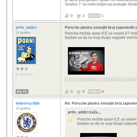
je samo precijenjen i jedan od rekordera po
Sealion 7 i to onim boljim pa probajte Skod
Jucer sam b
kvalitetno 
0
2
1
HVALA
pr0n_addict
Porsche planira smanjiti broj zaposlenih 
Opet ti !
14 godina
Porsche možda spasi ICE sa svojim 6T motor
Kao, vozio si taj Porš
Nadam se da će ovaj dizajn odgoditi smrt fo
Da, opet ja. Fascinantno je k
se desava ali samo tu par zn
Kineske frime ali da kineski 
Nisam vozil nego sam sjedil u 
Nitko ne kupuje Porsche radi
Zato sam vozil Teslu, ID. Eny
puno vise
!
OFFLINE
010001100100000101010000001000000
Ovo cemo tek vidjeti za tamo 5-10-20
0
0
0
Moj PC
HVALA
teski bulshit a to ti veli lik koji je v
Indestructible
Re: Porsche planira smanjiti broj zaposlen
15 godina
pr0n_addict kaže...
Porsche možda spasi ICE sa svojim 6
Nadam se da će ovaj dizajn odgoditi 