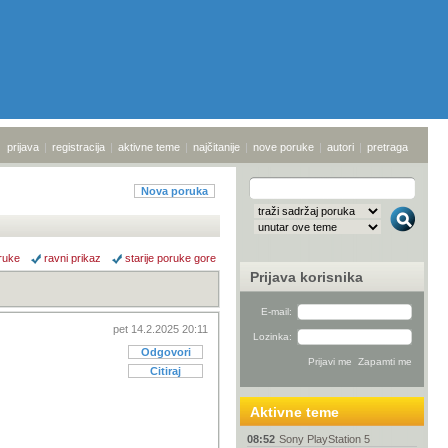
prijava
|
registracija
|
aktivne teme
|
najčitanije
|
nove poruke
|
autori
|
pretraga
Nova poruka
ruke
ravni prikaz
starije poruke gore
Prijava korisnika
E-mail:
pet 14.2.2025 20:11
Lozinka:
Odgovori
Citiraj
Aktivne teme
08:52
Sony PlayStation 5