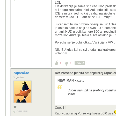
Elektricni neka budu daily driveri p
LOL
Elektrifikacije je same shit kao i kod prel
A ono sto EU ato industriju gura u pr
niti mogu konkurirat Kini. Autoindustrija se 
spasiti od icega.... samo zabranite d
ICE je mrtav i jedino kaj ga drzi na zivotu 
dometom kao i ICE auti te ce ICE umrijet.
Jucer sam bil na probnoj voznji sa BYD Seali
je daleko daleko bolji od svih EU automobila
grijani. HUD u boji, kamere 360 ali rezoluci
moze konkurirat je Tesla a sve ostalno je 
Porsche sef je dobil otkaz, VW i cijela VW g
Nije EU kriva kaj su svi gledali na kratkoro
volanom.
1
1
1
HVALA
Zaporožac
Re: Porsche planira smanjiti broj zaposlen
5 godina
NEW_MAN kaže...
Jucer sam bil na probnoj voznji s
vise!
Opet ti !
OFFLINE
Kao, vozio si taj Porše koji košta 50t€ više