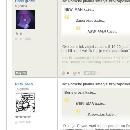
Boris grozni
Re: Porsche planira smanjiti broj zaposlen
5 godina
NEW_MAN kaže...
Zaporožac kaže...
NEW_MAN kaže...
OFFLINE
Jucer sam bil na pr
Ovo cemo tek vidjeti za tamo 5-10-20 godina
Porsche koji kosta
bulshit a to ti veli lik koji je vozio poprilicn
Intel i5 14600Kf@6.1Ghz Asrock Z790 Pro
cl30 Trident Z5 Samsung 28&quot; LU28R
Opet ti !
Kao, vozio si taj Porše koji 
0
0
0
Moj PC
HVALA
Da, opet ja. Fascinantno je kak pusi
ali samo tu par znalaca uporno pamet
NEW_MAN
Re: Porsche planira smanjiti broj zaposlen
kineski auti su jeftilen proizvodi sa
18 godina
Nisam vozil nego sam sjedil u njemu. 
Boris grozni kaže...
kupuje Porsche radi infotaimenta! J
Zato sam vozil Teslu, ID. Enyaqa, Au
NEW_MAN kaže...
Zaporožac kaže...
OFFLINE
NEW_MAN kaže...
ID.serija, Enyaq, Audi su u usporedbi sa 