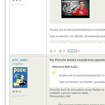
OFFLINE
Dzaba sve to kad pametnjakovici iz europs
Sad su krenuli i na hibride i poostravaju te
I told you that Chelsea were the best team i
0
0
0
HVALA
pr0n_addict
Re: Porsche planira smanjiti broj zaposlen
14 godina
Indestructible kaže...
Dzaba sve to kad pametnjakovici iz
Sad su krenuli i na hibride i poostra
Porsche tvrdi (to jest autoru ovog članka se
nastalih u prvom radnom taktu.
OFFLINE
Relevantan citat: