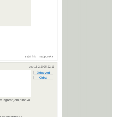
trajni link
nadporuka
sub 15.2.2025 22:11
Odgovori
Citiraj
nim izgaranjem plinova