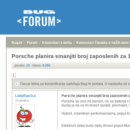
Bug.hr
»
Forum
»
Komentari s weba
»
Komentari članaka s naših web 
Porsche planira smanjiti broj zaposlenih za 
poruka:
10
|
čitano:
9.255
1
Ovo je tema za komentiranje sadržaja Bug.hr portala. U nastavku se n
LudaRajcica
Porsche planira smanjiti broj zaposlenih 
14 godina
Porsche se vozi na benzin, ne na baterije i 
Iluzija je da ce im brand opstati, prezivijeti,
Hybrid, orijentiran performansama, poput Koe
Elektricni neka budu daily driveri poput Mo