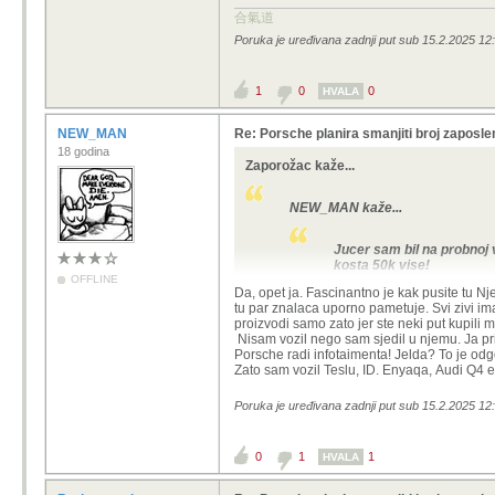
合氣道
Poruka je uređivana zadnji put sub 15.2.2025 12
1
0
0
HVALA
NEW_MAN
Re: Porsche planira smanjiti broj zaposlen
18 godina
Zaporožac kaže...
NEW_MAN kaže...
Jucer sam bil na probnoj v
kosta 50k vise!
OFFLINE
Da, opet ja. Fascinantno je kak pusite tu Nj
tu par znalaca uporno pametuje. Svi zivi imaj
proizvodi samo zato jer ste neki put kupili 
Opet ti !
Nisam vozil nego sam sjedil u njemu. Ja prica
Kao, vozio si taj Porše koji košta 50
Porsche radi infotaimenta! Jelda? To je odg
Zato sam vozil Teslu, ID. Enyaqa, Audi Q4 e
Poruka je uređivana zadnji put sub 15.2.2025 
0
1
1
HVALA