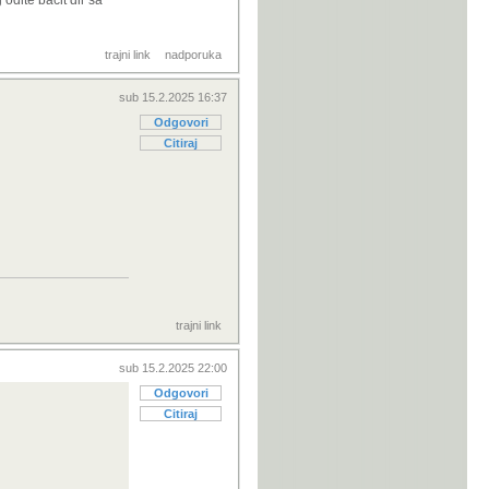
odite bacit đir sa
trajni link
nadporuka
sub 15.2.2025 16:37
Odgovori
Citiraj
 svijet vidi kaj
vesticije u
.
uto industriji!
on 7 a kostaju
 da je vw smece je
trajni link
sub 15.2.2025 22:00
Odgovori
Citiraj