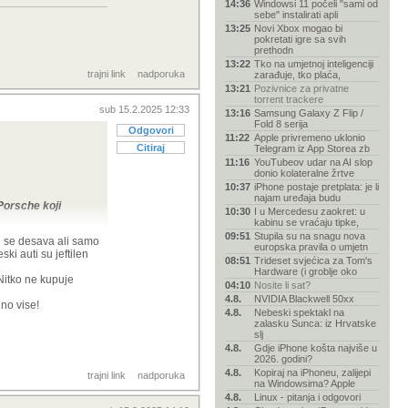
14:36
Windowsi 11 počeli "sami od
sebe" instalirati apli
13:25
Novi Xbox mogao bi
pokretati igre sa svih
prethodn
13:22
Tko na umjetnoj inteligenciji
trajni link
nadporuka
zarađuje, tko plaća,
13:21
Pozivnice za privatne
torrent trackere
sub 15.2.2025 12:33
13:16
Samsung Galaxy Z Flip /
Fold 8 serija
Odgovori
11:22
Apple privremeno uklonio
Citiraj
Telegram iz App Storea zb
11:16
YouTubeov udar na AI slop
donio kolateralne žrtve
10:37
iPhone postaje pretplata: je li
najam uređaja budu
 Porsche koji
10:30
I u Mercedesu zaokret: u
kabinu se vraćaju tipke,
09:51
Stupila su na snagu nova
aj se desava ali samo
europska pravila o umjetn
ki auti su jeftilen
08:51
Trideset svjećica za Tom's
Hardware (i groblje oko
 Nitko ne kupuje
04:10
Nosite li sat?
4.8.
NVIDIA Blackwell 50xx
no vise!
4.8.
Nebeski spektakl na
zalasku Sunca: iz Hrvatske
slj
4.8.
Gdje iPhone košta najviše u
2026. godini?
4.8.
Kopiraj na iPhoneu, zalijepi
trajni link
nadporuka
na Windowsima? Apple
4.8.
Linux - pitanja i odgovori