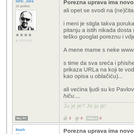
Stric_Jura
Porezna uprava ima novo
16 godina
ali opet se svodi na (ne)čita
i meni je stigla takva poruk
pitanju a istih nikada dosta 
teško googlat poreznu i vd
OFFLINE
A mene mame s neke www.
s time da sva sreća i phishe
prikaza URLa na koji te vod
kao opisa u oblačiću)...
ali većina ljudi su ko Pavlo
hiču
....
Ju je je? Je ju je!
3
0
0
Moj PC
HVALA
ihush
Porezna uprava ima novo