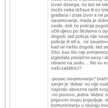
izvan dosega, no tad se takv
može neka država ili eu tole
građana i znati izvor a ne p
savjetovanje, mada je dobro
ceste, dok će policija pog
učiti djecu po školama o o
dogodi, tad policja nije sav
policije ili atf-a.. ne savj
kad se nešto dogodi, tad se p
žrtvi, kao što nije primjeren
izgledala privlačno-sexy i d
obrane na sudu, .. što su ins
naši-zaštitnici?
-posao savjetovanja? bračni s
savjet je 'dobar' no nije sva
naprotiv obvezna raditi svo
-no ponovo, jedna 'dobra' st
prijavom mupu pojavljuje, s
komuniciranju u slučaju inci