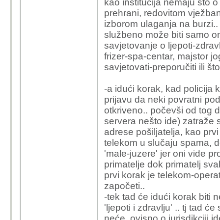
kao institucija nemaju što o
prehrani, redovitom vježbanj
izborom ulaganja na burzi.. 
službeno može biti samo on
savjetovanje o ljepoti-zdravl
frizer-spa-centar, majstor j
savjetovati-preporučiti ili š
-a idući korak, kad policija 
prijavu da neki povratni pod
otkriveno.. počevši od tog 
servera nešto ide) zatraže 
adrese pošiljatelja, kao prvi
telekom u slučaju spama, dok
'male-juzere' jer oni vide 
primatelje dok primatelj sv
prvi korak je telekom-oper
započeti..
-tek tad će idući korak bit
'ljepoti i zdravlju' .. tj tad 
neće, ovisno o jurisdikciji id