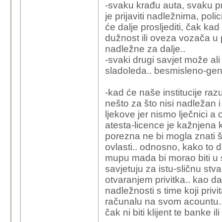
-svaku krađu auta, svaku pr
je prijaviti nadležnima, poli
će dalje prosljediti, čak ka
dužnost ili oveza vozača u 
nadležne za dalje..
-svaki drugi savjet može ali 
sladoleda.. besmisleno-gene
-kad će naše institucije razu
nešto za što nisi nadležan 
ljekove jer nismo lječnici 
atesta-licence je kažnjena k
porezna ne bi mogla znati š
ovlasti.. odnosno, kako to d
mupu mada bi morao biti u
savjetuju za istu-sličnu stva
otvaranjem privitka.. kao da
nadležnosti s time koji pri
računalu na svom acountu..
čak ni biti klijent te banke ili 