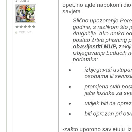
17 godina
opet, no ajde napokon i dio 
savjeta.
Slično upozorenje Porez
godine, s razlikom što 
drugačija. Ako netko o
OFFLINE
postao žrtva phishing 
obavijestiti MUP,
zaklju
izbjegavanje budućih n
podataka:
​izbjegavati ustupa
osobama ili servis
promjena svih post
jače lozinke za sva
uvijek biti na opre
biti oprezan pri otv
-zašto uporono savjetuju 'izb