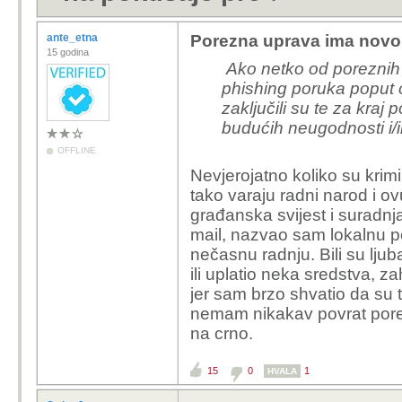
ante_etna
Porezna uprava ima novo
15 godina
Ako netko od poreznih 
phishing poruka poput o
zaključili su te za kraj 
budućih neugodnosti i/
OFFLINE
Nevjerojatno koliko su krim
tako varaju radni narod i o
građanska svijest i suradn
mail, nazvao sam lokalnu po
nečasnu radnju. Bili su ljub
ili uplatio neka sredstva, z
jer sam brzo shvatio da su t
nemam nikakav povrat pore
na crno.
15
0
1
HVALA