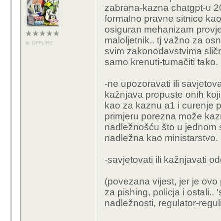
zabrana-kazna chatgpt-u 20m
formalno pravne sitnice kao
osiguran mehanizam provjer
maloljetnik.. tj važno za os
OFFLINE
svim zakonodavstvima slično
samo krenuti-tumačiti tako.
-ne upozoravati ili savjetova
kažnjava propuste onih koji t
kao za kaznu a1 i curenje
primjeru porezna može kazniti
nadležnošću što u jednom s
nadležna kao ministarstvo.
-savjetovati ili kažnjavati 
(povezana vijest, jer je ovo 
za pishing, policja i ostali..
nadležnosti, regulator-regul