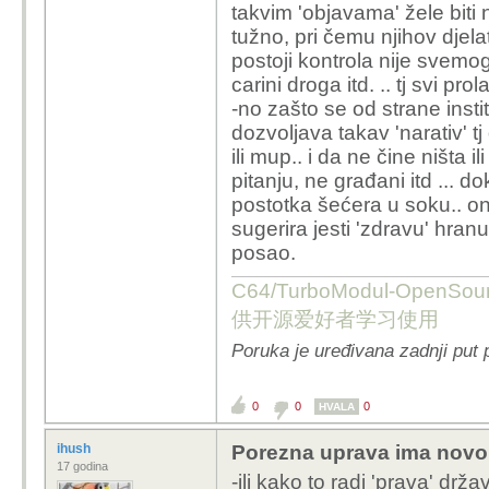
takvim 'objavama' žele biti 
tužno, pri čemu njihov djela
postoji kontrola nije svemog
carini droga itd. .. tj svi pr
-no zašto se od strane insti
dozvoljava takav 'narativ' 
ili mup.. i da ne čine ništa 
pitanju, ne građani itd ... do
postotka šećera u soku.. ona
sugerira jesti 'zdravu' hran
posao.
C64/TurboModul-OpenS
供开源爱好者学习使用
Poruka je uređivana zadnji put 
0
0
0
HVALA
ihush
Porezna uprava ima novo
17 godina
-ili kako to radi 'prava' držav