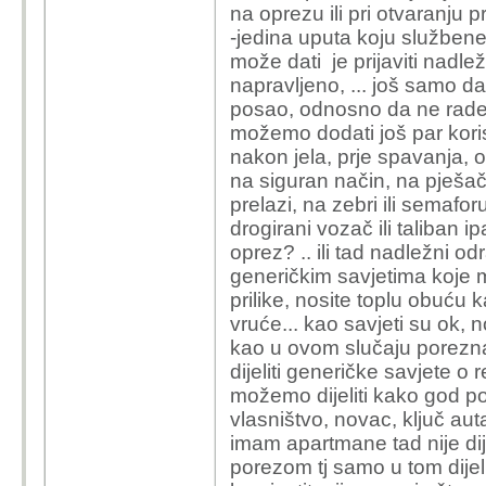
na oprezu ili pri otvaranju 
-jedina uputa koju službene i
može dati je prijaviti nadl
napravljeno, ... još samo da 
posao, odnosno da ne rade 
možemo dodati još par koris
nakon jela, prje spavanja, 
na siguran način, na pješač
prelazi, na zebri ili semafor
drogirani vozač ili taliban i
oprez? .. ili tad nadležni o
generičkim savjetima koje mo
prilike, nosite toplu obuću k
vruće... kao savjeti su ok, 
kao u ovom slučaju porezna
dijeliti generičke savjete o 
možemo dijeliti kako god po
vlasništvo, novac, ključ au
imam apartmane tad nije dije
porezom tj samo u tom dijel