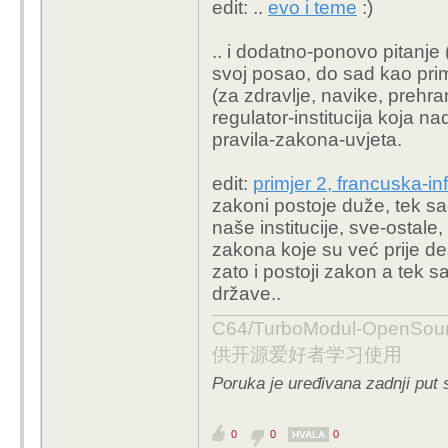
edit: ..
evo i teme
:)
.. i dodatno-ponovo pitanje (
svoj posao, do sad kao primj
(za zdravlje, navike, prehr
regulator-institucija koja n
pravila-zakona-uvjeta.
edit:
primjer 2, francuska-in
zakoni postoje duže, tek sad
naše institucije, sve-ostal
zakona koje su već prije dese
zato i postoji zakon a tek s
države..
C64/TurboModul-OpenS
供开源爱好者学习使用
Poruka je uređivana zadnji put 
0
0
0
HVALA