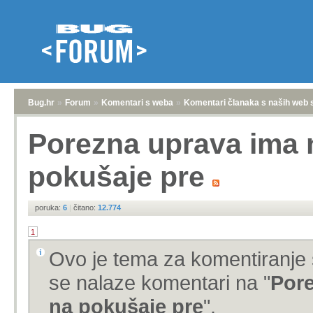
Bug.hr
»
Forum
»
Komentari s weba
»
Komentari članaka s naših web 
Porezna uprava ima 
pokušaje pre
poruka:
6
|
čitano:
12.774
1
Ovo je tema za komentiranje 
se nalaze komentari na "
Pore
na pokušaje pre
".