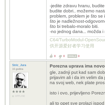
-jedite zdravu hranu, budite
budite dobri.. možemo nastav
problem, problem je što se i
što je nadležnost-odgovorn
što bi trebalo-moralo biti.
-no jednog dana... možda i 
C64/TurboModul-OpenS
供开源爱好者学习使用
0
0
0
HVALA
Stric_Jura
Porezna uprava ima novo
16 godina
gle, zadnji put kad sam d
prijavim ali i da im velim d
na svoj web, nek plate pros
isto i ovo, prijevljeno Porezn
OFFLINE
ali to opet sve prolazi ispod