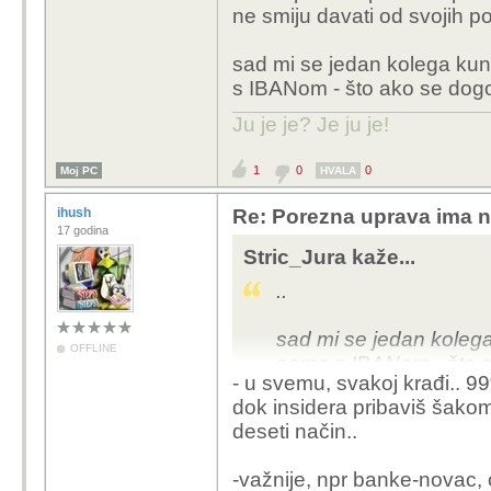
ne smiju davati od svojih p
sad mi se jedan kolega kune
s IBANom - što ako se dogo
Ju je je? Je ju je!
1
0
0
Moj PC
HVALA
ihush
Re: Porezna uprava ima 
17 godina
Stric_Jura kaže...
..
sad mi se jedan kolega 
OFFLINE
samo s IBANom - što ak
- u svemu, svakoj krađi.. 99%
bankama...
dok insidera pribaviš šakom 
deseti način..
-važnije, npr banke-novac,