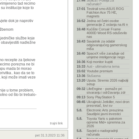
17:44
Stolica / Fotelja za
 primjereno tad recimo
računalo?
su institucije koje to
17:01
Testirali smo ASUS ROG
Falchion Ace 75 HE,
magnets
avjete dok je naprotiv
16:52
Jedna od četiri osobe
generacije Z oslanja na AI n
službenom
16:48
Kućište Corsair Frame
4000D Wood RS oduševilo
nas
zajedničke službe koje
16:43
Savjetnik za odabir
 obavijestiti nadležne
odgovarajućeg gamerskog
miša
16:40
SpaceX više zarađuje od
umjetne inteligencije nego
emo recepte za ljekove
16:36
Koji monitor kupiti
 recimo porezna ne bi
15:33
Auti - ultimativna tema
 mupu mada bi morao
15:02
Youtube premium
rivitka.. kao da se to
13:36
Slušaona
. koji može imati veze
13:20
Uputa: Stremio 2026 najbolji
setup
09:32
LifeEngine - pomaže pri
 nije u tome problem,
stvaranju i održavanju zdr
tno od što bi trebalo-
09:13
Sony PlayStation 5
08:45
Ukrajinski Jetkiller, novi dron
presretač, lovi sv
5.8.
Electronic Arts preuzima
Saudijski javni investici
5.8.
Toyota Yaris s paketom
opreme Mid+ spremna za
trajni link
2026
5.8.
Savjeti o nadogradnji
računala
pet 31.3.2023 11:36