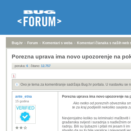
Bug.hr
»
Forum
»
Komentari s weba
»
Komentari članaka s naših web 
Porezna uprava ima novo upozorenje na pok
poruka:
6
|
čitano:
12.757
1
Ovo je tema za komentiranje sadržaja Bug.hr portala. U nastavku se n
ante_etna
Porezna uprava ima novo upozorenje na 
15 godina
Ako netko od poreznih obveznika smatr
te za kraj podijelili nekoliko savjet
Nevjerojatno koliko su kriminalci maštoviti
građanska svijest i suradnja s nadležnim o
radnju. Bili su ljubazni i pitali mi jesam li
shvatio da su to bile varalice i prevarant