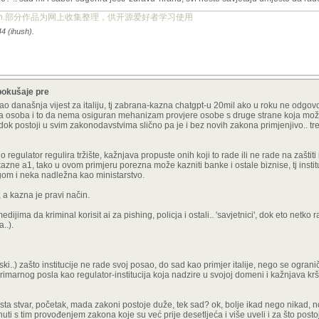
ject.org.cn.部分作品为网上收集整理，供开源爱好者学习使用
4 (ihush).
pokušaje pre
e, kao današnja vijest za italiju, tj zabrana-kazna chatgpt-u 20mil ako u roku ne odgovor
eta osoba i to da nema osiguran mehanizam provjere osobe s druge strane koja može b
dok postoji u svim zakonodavstvima slično pa je i bez novih zakona primjenjivo.. tr
o regulator regulira tržište, kažnjava propuste onih koji to rade ili ne rade na zaštiti 
ne a1, tako u ovom primjeru porezna može kazniti banke i ostale biznise, tj insti
gom i neka nadležna kao ministarstvo.
, a kazna je pravi način.
dijima da kriminal korisit ai za pishing, policja i ostali.. 'savjetnici', dok eto netko 
..).
ski..) zašto institucije ne rade svoj posao, do sad kao primjer italije, nego se ogranič
primarnog posla kao regulator-institucija koja nadzire u svojoj domeni i kažnjava kr
 ista stvar, početak, mada zakoni postoje duže, tek sad? ok, bolje ikad nego nikad, n
uti s tim provođenjem zakona koje su već prije desetljeća i više uveli i za što postoji 