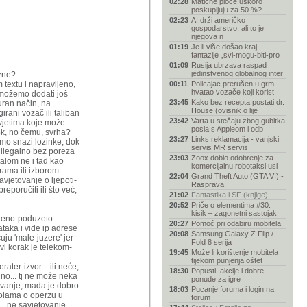
02:28
Matične ploče uskoro
poskupljuju za 50 %?
02:23
AI drži američko
gospodarstvo, ali to je
njegova n
01:19
Je li više došao kraj
fantazije „svi-mogu-biti-pro
01:09
Rusija ubrzava raspad
jedinstvenog globalnog inter
ezne?
m textu i napravljeno,
00:11
Policajac prerušen u grm
hvatao vozače koji korist
o možemo dodati još
23:45
Kako bez recepta postati dr.
uran način, na
House (ovisnik o lije
irani vozač ili taliban
23:42
Varta u stečaju zbog gubitka
avjetima koje može
posla s Appleom i odb
u ok, no čemu, svrha?
23:27
Links reklamacija - vanjski
imo snazi lozinke, dok
servis MR servis
a ilegalno bez poreza
23:03
Zoox dobio odobrenje za
talom ne i tad kao
komercijalnu robotaksi usl
grama ili izborom
22:04
Grand Theft Auto (GTA VI) -
avjetovanje o ljepoti-
Rasprava
reporučiti ili što već,
21:02
Fantastika i SF (knjige)
20:52
Priče o elementima #30:
kisik – zagonetni sastojak
injeno-poduzeto-
20:27
Pomoć pri odabiru mobitela
taka i vide ip adrese
20:08
Samsung Galaxy Z Flip /
uju 'male-juzere' jer
Fold 8 serija
vi korak je telekom-
19:45
Može li korištenje mobitela
tijekom punjenja oštet
ater-izvor .. ili neće,
18:30
Popusti, akcije i dobre
lno... tj ne može neka
ponude za igre
etovanje, mada je dobro
18:03
Pucanje foruma i login na
kolama o operzu u
forum
a.. ne savjetovanje,