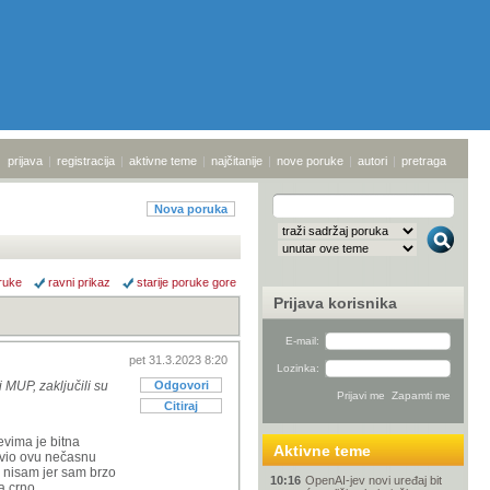
prijava
|
registracija
|
aktivne teme
|
najčitanije
|
nove poruke
|
autori
|
pretraga
Nova poruka
ruke
ravni prikaz
starije poruke gore
Prijava korisnika
E-mail:
pet 31.3.2023 8:20
Lozinka:
 MUP, zaključili su
Odgovori
Citiraj
evima je bitna
Aktivne teme
avio ovu nečasnu
da nisam jer sam brzo
10:16
OpenAI-jev novi uređaj bit
a crno.