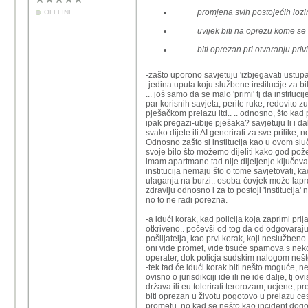
promjena svih postojećih lozin
OFFLINE
uvijek biti na oprezu kome se š
biti oprezan pri otvaranju priv
-zašto uporono savjetuju 'izbjegavati ustupan
-jedina uputa koju službene institucije za bi
... još samo da se malo 'primi' tj da instit
par korisnih savjeta, perite ruke, redovito 
pješačkom prelazu itd.. .. odnosno, što kad p
ipak pregazi-ubije pješaka? savjetuju li i d
svako dijete ili AI generirati za sve prilike,
Odnosno zašto si institucija kao u ovom slu
svoje bilo što možemo dijeliti kako god pože
imam apartmane tad nije dijeljenje ključeva 
institucija nemaju što o tome savjetovati, k
ulaganja na burzi.. osoba-čovjek može laprda
zdravlju odnosno i za to postoji 'institucija' 
no to ne radi porezna.
-a idući korak, kad policija koja zaprimi pri
otkriveno.. počevši od tog da od odgovaraj
pošiljatelja, kao prvi korak, koji neslužbeno 
oni vide promet, vide tisuće spamova s neko
operater, dok policja sudskim nalogom nešt
-tek tad će idući korak biti nešto moguće, ne 
ovisno o jurisdikciji ide ili ne ide dalje, t
država ili eu tolerirati terorozam, ucjene, p
biti oprezan u životu pogotovo u prelazu c
prometu, no kad se nešto kao incident dogodi,