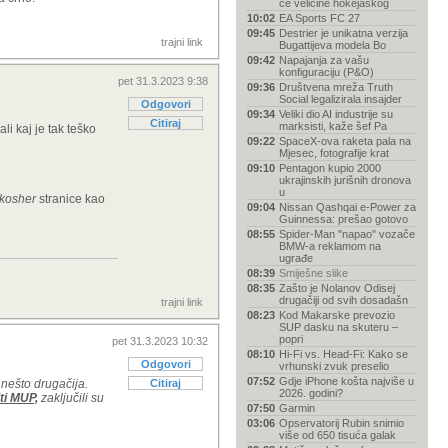
će veličine hokejaškog
10:02
EA Sports FC 27
09:45
Destrier je unikatna verzija
trajni link
Bugattijeva modela Bo
09:42
Napajanja za vašu
konfiguraciju (P&O)
pet 31.3.2023 9:38
09:36
Društvena mreža Truth
Social legalizirala insajder
Odgovori
09:34
Veliki dio AI industrije su
Citiraj
marksisti, kaže šef Pa
li kaj je tak teško
09:22
SpaceX-ova raketa pala na
Mjesec, fotografije krat
09:10
Pentagon kupio 2000
ukrajinskih jurišnih dronova
u
kosher
stranice kao
09:04
Nissan Qashqai e-Power za
Guinnessa: prešao gotovo
08:55
Spider-Man "napao" vozače
BMW-a reklamom na
ugrađe
08:39
Smiješne slike
08:35
Zašto je Nolanov Odisej
drugačiji od svih dosadašn
trajni link
08:23
Kod Makarske prevozio
SUP dasku na skuteru –
popri
pet 31.3.2023 10:32
08:10
Hi-Fi vs. Head-Fi: Kako se
Odgovori
vrhunski zvuk preselio
07:52
Gdje iPhone košta najviše u
 nešto drugačija.
Citiraj
2026. godini?
ti MUP,
zaključili su
07:50
Garmin
03:06
Opservatorij Rubin snimio
više od 650 tisuća galak