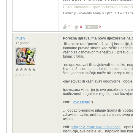
C64/TurboModul-OpenSourcePro
Poruka je uređivana zadnji put pet 31.3.2023 11:4
0
0
0
HVALA
ihush
Porezna uprava ima novo upozorenje na 
17 godina
-ili kako to radi 'prava' država, tj institucij
formalno pravne sitnice kao zaštitu identit
važno za osnovu-primjer-tužbu.. i presudu, 
tumačiti tako.
-ne upozoravati ili savjetovati korisnike, neg
kaznu a1 i curenje podataka, hakom-azop kaz
što u jednom slučaju može biti i azop u dru
OFFLINE
-savjetovati ili kažnjavati odgovorne.. oboje
(povezana vijest, jer je ovo počelo s info u me
nadležnosti, regulator-regulira, sud kažnjava
edit: ..
evo i teme
:)
.. i dodatno-ponovo pitanje (nama ili hipotet
zdravlje, navike, prehranu..) umjesto svog 
uvjeta.
edit:
primjer 2, francuska-influenceri
... opet
institucije, sve-ostale, eu.. napokon sad kren