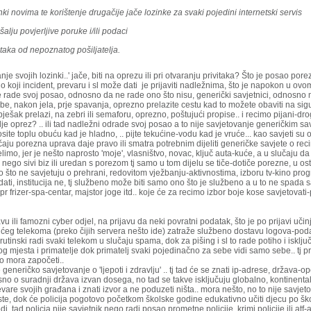
ki novima te korištenje drugačije jače lozinke za svaki pojedini internetski servis
alju povjerljive poruke i/ili podaci
itaka od​ nepoznatog pošiljatelja​.
je svojih lozinki..' jače, biti na oprezu ili pri otvaranju privitaka? Što je posao por
lo koji incident, prevaru i sl može dati je prijaviti nadležnima, što je napokon u ovo
ucije rade svoj posao, odnosno da ne rade ono što nisu, generički savjetnici, odnosn
zube, nakon jela, prje spavanja, oprezno prelazite cestu kad to možete obaviti na sig
ješak prelazi, na zebri ili semaforu, oprezno, poštujući propise.. i recimo pijani-drog
alje oprez? .. ili tad nadležni odrade svoj posao a to nije savjetovanje generičkim s
 nosite toplu obuću kad je hladno, .. pijte tekućine-vodu kad je vruće... kao savjeti s
čaju porezna uprava daje pravo ili smatra potrebnim dijeliti generičke savjete o rec
limo, jer je nešto naprosto 'moje', vlasništvo, novac, ključ auta-kuće, a u slučaju d
nego sivi biz ili uredan s porezom tj samo u tom dijelu se tiče-dotiče porezne, u os
ao što ne savjetuju o prehrani, redovitom vježbanju-aktivnostima, izboru tv-kino pro
ti, institucija ne, tj službeno može biti samo ono što je službeno a u to ne spada s
npr frizer-spa-centar, majstor joge itd.. koje će za recimo izbor boje kose savjetovati-p
javu ili famozni cyber odjel, na prijavu da neki povratni podatak, što je po prijavi uč
ućeg telekoma (preko čijih servera nešto ide) zatraže službeno dostavu logova-poda
rutinski radi svaki telekom u slučaju spama, dok za pišing i sl to rade potiho i isključ
g mjesta i primatelje dok primatelj svaki pojedinačno za sebe vidi samo sebe.. tj pr
o mora započeti..
generičko savjetovanje o 'ljepoti i zdravlju' .. tj tad će se znati ip-adrese, država-oper
j ovisno o suradnji država izvan dosega, no tad se takve isključuju globalno, kontinenta
revare svojih građana i znati izvor a ne poduzeti ništa.. mora nešto, no to nije savj
este, dok će policija pogotovo početkom školske godine edukativno učiti djecu po š
 tad policja nije savjetnik nego radi posao prometne policije, krimi policije ili atf-