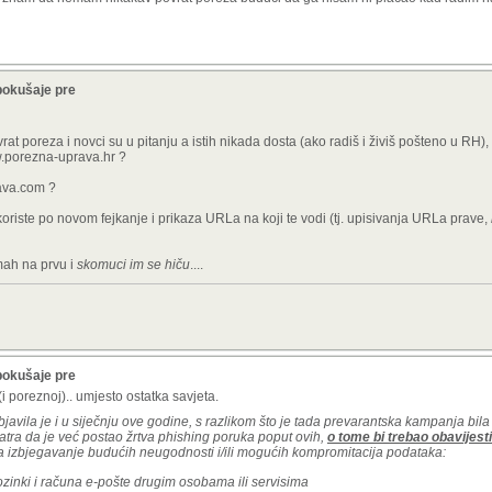
pokušaje pre
rat poreza i novci su u pitanju a istih nikada dosta (ako radiš i živiš pošteno u RH), a
w.porezna-uprava.hr ?
ava.com ?
e koriste po novom fejkanje i prikaza URLa na koji te vodi (tj. upisivanja URLa prave,
dmah na prvu i
skomuci im se hiču
....
pokušaje pre
i poreznoj).. umjesto ostatka savjeta.
avila je i u
siječnju
ove godine, s razlikom što je tada prevarantska kampanja bila
tra da je već postao žrtva phishing poruka poput ovih,
o tome bi trebao obavijesti
a za izbjegavanje budućih neugodnosti i/ili mogućih kompromitacija podataka:
lozinki i računa e-pošte drugim osobama ili servisima