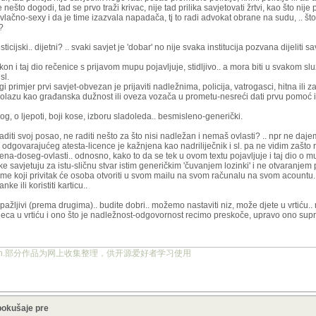
što dogodi, tad se prvo traži krivac, nije tad prilika savjetovati žrtvi, kao što nije
ivlačno-sexy i da je time izazvala napadača, tj to radi advokat obrane na sudu, .. što 
?
cijski.. dijetni? .. svaki savjet je 'dobar' no nije svaka institucija pozvana dijeliti s
kon i taj dio rečenice s prijavom mupu pojavljuje, stidljivo.. a mora biti u svakom 
sl.
 primjer prvi savjet-obvezan je prijaviti nadležnima, policija, vatrogasci, hitna ili 
 prolazu kao građanska dužnost ili oveza vozača u prometu-nesreći dati prvu pomoć i
og, o ljepoti, boji kose, izboru sladoleda.. besmisleno-generički.
raditi svoj posao, ne raditi nešto za što nisi nadležan i nemaš ovlasti? .. npr ne daj
z odgovarajućeg atesta-licence je kažnjena kao nadriliječnik i sl. pa ne vidim zašto
mena-doseg-ovlasti.. odnosno, kako to da se tek u ovom textu pojavljuje i taj dio o
 savjetuju za istu-sličnu stvar istim generičkim 'čuvanjem lozinki' i ne otvaranjem p
time koji privitak će osoba otvoriti u svom mailu na svom računalu na svom acountu.
ke ili koristiti karticu..
 pažljivi (prema drugima).. budite dobri.. možemo nastaviti niz, može djete u vrtiću..
djeca u vrtiću i ono što je nadležnost-odgovornost recimo preskoče, upravo ono supro
ject.org.cn.部分作品为网上收集整理，供开源爱好者学习使用
pokušaje pre