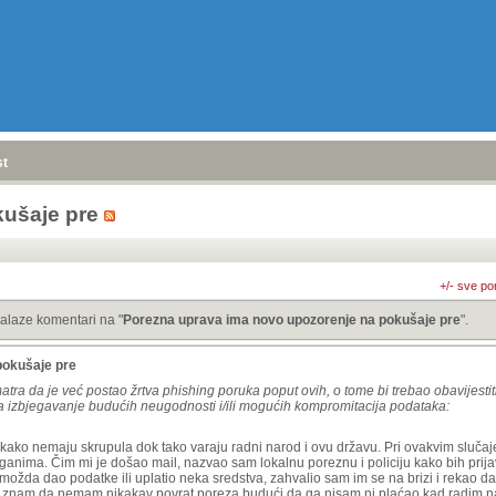
stranica
»
ušaje pre
+/- sve po
alaze komentari na "
Porezna uprava ima novo upozorenje na pokušaje pre
".
pokušaje pre
a da je već postao žrtva phishing poruka poput ovih, o tome bi trebao obavijestiti
a za izbjegavanje budućih neugodnosti i/ili mogućih kompromitacija podataka:
 i kako nemaju skrupula dok tako varaju radni narod i ovu državu. Pri ovakvim slučaj
rganima. Čim mi je došao mail, nazvao sam lokalnu poreznu i policiju kako bih prij
 im možda dao podatke ili uplatio neka sredstva, zahvalio sam im se na brizi i rekao 
i jer znam da nemam nikakav povrat poreza budući da ga nisam ni plaćao kad radim n