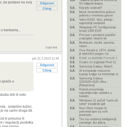
5.8.
'Najaviti projekt AI centra od
e, da postave na svoj
Odgovori
50 milijardi dolara
5.8.
Koji iptv izabrati?
Citiraj
5.8.
Musk investitorima gotovo
polovicu vremena govori
5.8.
Volvo EX50: Veći, jeftiniji i
napredniji nasljedni
5.8.
Sklapanje PC konfiguracija -
e u bankama...
iznad 1300 EUR
5.8.
Prvi put u povijesti putnički
zrakoplov obavio let
5.8.
Biciklizam, bicikli, oprema,
staze...
trajni link
5.8.
Ova Honda iz 1974. dobila
je električni pogon i to
5.8.
Kutak za ljubitelje Formule 1
pet 31.3.2023 11:44
5.8.
Ovako će izgledati Pixel 11
Odgovori
5.8.
Samsung Galaxy Watch
Citiraj
5.8.
AI kompanije masovno
kupuju knjige za treniranje m
5.8.
Samsung Galaxy
u igrače u
S25/S25+/S25 Ultra -
[Rasprava]
5.8.
Roboti preuzimaju
najzahtjevnije zadatke u
udla diši ili neki
hotelim
5.8.
Windowsi 11 počeli "sami od
sebe" instalirati apli
nta.. smiješno-tužno,
5.8.
Novi Xbox mogao bi
je na carini droga itd.
pokretati igre sa svih
prethodn
t ili porezna ili
5.8.
Tko na umjetnoj inteligenciji
ni i regulaciji postotka
zarađuje, tko plaća,
de svoj posao.
5.8.
Pozivnice za privatne