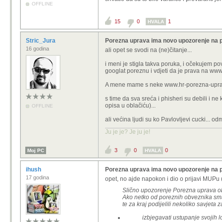
OFFLINE
15
0
1
HVALA
Stric_Jura
Porezna uprava ima novo upozorenje na 
16 godina
ali opet se svodi na (ne)čitanje...
i meni je stigla takva poruka, i očekujem pov
googlat poreznu i vdjeti da je prava na ww
A mene mame s neke www.hr-porezna-upr
s time da sva sreća i phisheri su debili i n
opisa u oblačiću)...
OFFLINE
ali većina ljudi su ko Pavlovljevi cucki... o
Ju je je? Je ju je!
3
0
0
Moj PC
HVALA
ihush
Porezna uprava ima novo upozorenje na 
17 godina
opet, no ajde napokon i dio o prijavi MUPu (
Slično upozorenje Porezna uprava obj
Ako netko od poreznih obveznika sma
te za kraj podijelili nekoliko savjet
​izbjegavati ustupanje svojih 