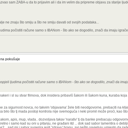
zvao sam ZABA-u da to prijavim ali i da im velim da pripreme objavu za starije ljud
dalje ne znaju što smiju a što ne smiju davati od svojih podataka...
judima počistiti račune samo s IBANom - što ako se dogodilo, znači da imaju igrač
 na pokušaje
spjeli ljudima počistiti račune samo s IBANom - što ako se dogodilo, znači da imaj
hakeri i sl su stvar filmova, dok insidera pribaviš šakom ili šakom kuna, kuraba koja d
 za sigurnost novca, no takvim 'objavama' žele biti neodgovorne, prebaciti na klije
a bilo što tj mada postoji kontrola nije svemoguća i neki promil može proći, kao što 
hakom, apis, mup, vlada.. dozvoljava takav 'narativ' tj da banke prebacuju odgovornos
skretno i samo kad su oni u pitanju, ne građani itd ... dok sad sabor lamentira o deblji
ije? .. sad mi i sabor sugerira jesti 'zdravu' hranu, svi nešto savjetuju umjesto da ra