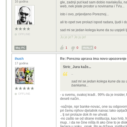
16 godina
gle, zadnji put kad sam dobio navlakušu, na
web, nek plate prostor u novinama i TVu...
isto i ovo, prijevljeno Poreznoj...
ali to opet sve prolazi ispod radara, ljudi i 
sad mi se jedan kolega kune da su uspjeli l
OFFLINE
Ju je je? Je ju je!
1
0
0
Moj PC
HVALA
ihush
Re: Porezna uprava ima novo upozorenje
17 godina
Stric_Jura kaže...
..
sad mi se jedan kolega kune da su u
bankama...
OFFLINE
- u svemu, svakoj krađi.. 99% da je insider, 
deseti način..
-važnije, npr banke-novac, one su odgovorne
pri čemu njihov djelatnik naivac lako opljačk
.. tj svi prolaze dok ih ne uhvati.
-no zašto se od strane institucija, kao hnb, 
mup.. i da ne čine ništa ili ako čine to je di
šećera u soku.. onak, što je država, instituc