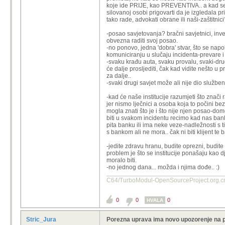
koje ide PRIJE, kao PREVENTIVA.. a kad se ne
silovanoj osobi prigovarti da je izgledala pr
tako rade, advokati obrane ili naši-zaštitnici
-posao savjetovanja? bračni savjetnici, investi
obvezna raditi svoj posao.
-no ponovo, jedna 'dobra' stvar, što se napo
komuniciranju u slučaju incidenta-prevare i 
-svaku krađu auta, svaku provalu, svaki-drugi
će dalje prosljediti, čak kad vidite nešto u
za dalje..
-svaki drugi savjet može ali nije dio služben
-kad će naše institucije razumjeti što znači 
jer nismo lječnici a osoba koja to počini be
mogla znati što je i što nije njen posao-do
biti u svakom incidentu recimo kad nas banke
pita banku ili ima neke veze-nadležnosti s 
s bankom ali ne mora.. čak ni biti klijent te ban
-jedite zdravu hranu, budite oprezni, budite
problem je što se institucije ponašaju kao 
moralo biti.
-no jednog dana... možda i njima dođe.. :)
C64/TurboModul-OpenSourcePro
0
0
0
HVALA
Stric_Jura
Porezna uprava ima novo upozorenje na 