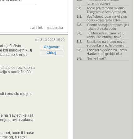
torrent trackere
5.8.
Apple privremeno uklonio
Telegram iz App Storea zb
5.8.
YouTubeov udar na AI slop
donio kolateralne žrtve
5.8.
iPhone postaje pretplata: je li
trajni link
nadporuka
najam uređaja budu
5.8.
I u Mercedesu zaokret: u
kabinu se vraćaju tipke,
pet 31.3.2023 16:20
5.8.
Stupila su na snagu nova
europska pravila o umjetn
i-riješi čisto
Odgovori
iti maloljetnik.. tj
5.8.
Trideset svjećica za Tom's
Citiraj
Hardware (i groblje oko
eba samo krenuti-
5.8.
Nosite li sat?
itd. što će reć, kao za
tucija s nadležnošću
radi i ono što mu je u
e na 'savjetnike' (za
šenje pravila-zakona-
o opet, hoće li i naše
razlog, tj zato i