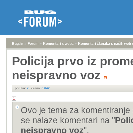
Bug.hr
»
Forum
»
Komentari s weba
»
Komentari članaka s naših web 
Policija prvo iz prome
neispravno voz
poruka:
7
|
čitano:
6.642
1
Ovo je tema za komentiranje 
se nalaze komentari na "
Poli
neispravno voz
".