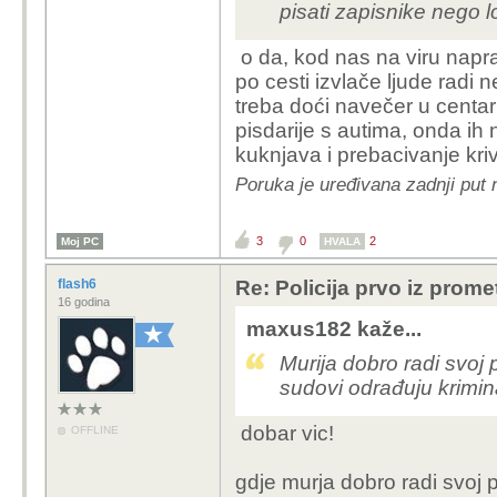
pisati zapisnike nego lo
o da, kod nas na viru naprav
po cesti izvlače ljude radi
treba doći navečer u centar
pisdarije s autima, onda ih
kuknjava i prebacivanje kri
Poruka je uređivana zadnji put 
3
0
2
Moj PC
HVALA
flash6
Re: Policija prvo iz prome
16 godina
maxus182 kaže...
Murija dobro radi svoj 
sudovi odrađuju krimin
dobar vic!
OFFLINE
gdje murja dobro radi svoj