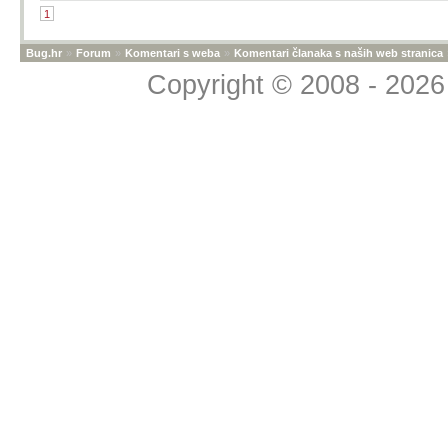
1
Bug.hr
»
Forum
»
Komentari s weba
»
Komentari članaka s naših web stranica
Copyright © 2008 - 2026 