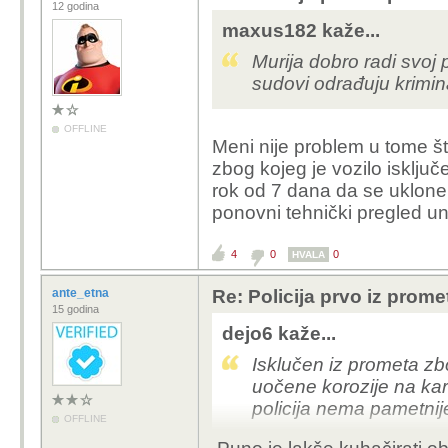
12 godina
maxus182 kaže...
Murija dobro radi svoj 
sudovi odrađuju krimin
OFFLINE
Meni nije problem u tome što
zbog kojeg je vozilo isključe
rok od 7 dana da se uklone n
ponovni tehnički pregled un
4
0
0
HVALA
ante_etna
Re: Policija prvo iz prome
15 godina
dejo6 kaže...
Isklučen iz prometa zbo
uočene korozije na karo
policija nema pametnije
OFFLINE