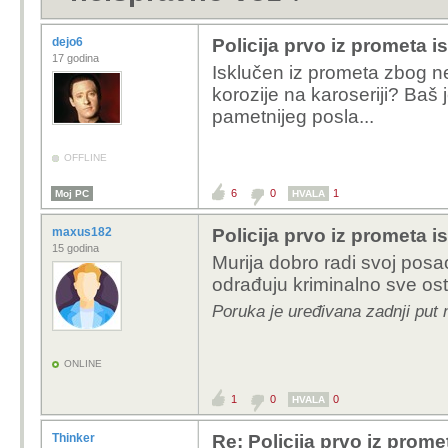
dejo6
Policija prvo iz prometa i
17 godina
Isklučen iz prometa zbog ne
korozije na karoseriji? Baš 
pametnijeg posla...
OFFLINE
6
0
1
Moj PC
HVALA
maxus182
Policija prvo iz prometa i
15 godina
Murija dobro radi svoj posao
odrađuju kriminalno sve ost
Poruka je uređivana zadnji put
ONLINE
1
0
0
HVALA
Thinker
Re: Policija prvo iz prome