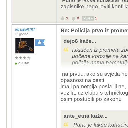
Puno je lakše kuhačirati obi
zapisnike nego loviti konfli
3
0
1
HVALA
picajzla0707
Re: Policija prvo iz prome
13 godina
dejo6 kaže...
Isklučen iz prometa zbo
uočene korozije na karo
policija nema pametnije
ONLINE
na prvu... ako su svjetla nea
opasnost na cesti
imali pametnija posla ili ne,
vozila, uz ekipu s tehničko
osim postupiti po zakonu
ante_etna kaže...
Puno je lakše kuhačirat