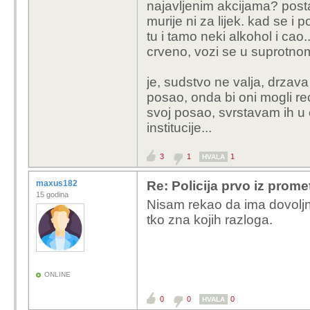
najavljenim akcijama? posta
murije ni za lijek. kad se i 
tu i tamo neki alkohol i cao.
crveno, vozi se u suprotnom 
je, sudstvo ne valja, drzava
posao, onda bi oni mogli rec
svoj posao, svrstavam ih u o
institucije...
3
1
1
HVALA
maxus182
Re: Policija prvo iz prome
15 godina
Nisam rekao da ima dovoljno
tko zna kojih razloga.
ONLINE
0
0
0
HVALA