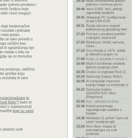
ka tvari u svemiru
19:39
Musk investitorima gotovo
plje (odnos prostora i
polovicu vremena govori
renih čestica koje
18:48
Volvo EX50: Veći, jeftiniji i
napredniji nasljedni
ekli i treći mogući
18:41
Sklapanje PC konfiguracija -
iznad 1300 EUR
18:11
Rusija ubrzava raspad
oja daje beskonačne
jedinstvenog globalnog inter
 rezultat i jednake
17:33
Prvi put u povijesti putnički
o neki-jedan..
zrakoplov obavio let
što se lako previdi u
17:22
Biciklizam, bicikli, oprema,
loga uočljivi kao
staze...
ti ili ograničenja npr
17:10
Ova Honda iz 1974. dobila
što metak u letu ne
je električni pogon i to
 gdje se on trenutno
17:09
Kutak za ljubitelje Formule 1
16:40
Može li korištenje mobitela
tijekom punjenja oštet
ima praćenja, veličine
16:35
Ovako će izgledati Pixel 11
ičke greške koju
16:33
Samsung Galaxy Watch
 rezultata ili sam
16:30
AI kompanije masovno
kupuju knjige za treniranje m
16:22
Samsung Galaxy
S25/S25+/S25 Ultra -
[Rasprava]
senzacionalizam je
15:59
Auti - ultimativna tema
viti foton")
kako bi
15:36
Roboti preuzimaju
lazi u superpoziciji
najzahtjevnije zadatke u
ednadžbi
koje su sami
hotelim
14:36
Windowsi 11 počeli "sami od
sebe" instalirati apli
13:25
Novi Xbox mogao bi
o vlasnici svih
pokretati igre sa svih
prethodn