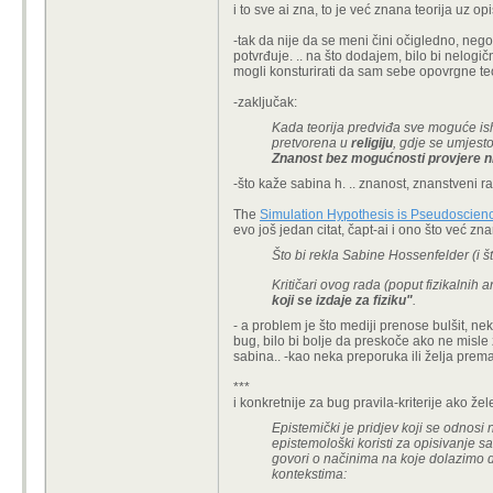
i to sve ai zna, to je već znana teorija uz opi
-tak da nije da se meni čini očigledno, nego to
potvrđuje. .. na što dodajem, bilo bi nelogičn
mogli konsturirati da sam sebe opovrgne teo
-zaključak:
Kada teorija predviđa sve moguće i
pretvorena u
religiju
, gdje se umjest
Znanost bez mogućnosti provjere n
-što kaže sabina h. .. znanost, znanstveni rad
The
Simulation Hypothesis is Pseudoscien
evo još jedan citat, čapt-ai i ono što već zn
Što bi rekla Sabine Hossenfelder (i št
Kritičari ovog rada (poput fizikalnih
koji se izdaje za fiziku"
.
- a problem je što mediji prenose bulšit, nek
bug, bilo bi bolje da preskoče ako ne misle z
sabina.. -kao neka preporuka ili želja prema 
***
i konkretnije za bug pravila-kriterije ako že
Epistemički je pridjev koji se odnosi
epistemološki koristi za opisivanje sa
govori o načinima na koje dolazimo do
kontekstima: