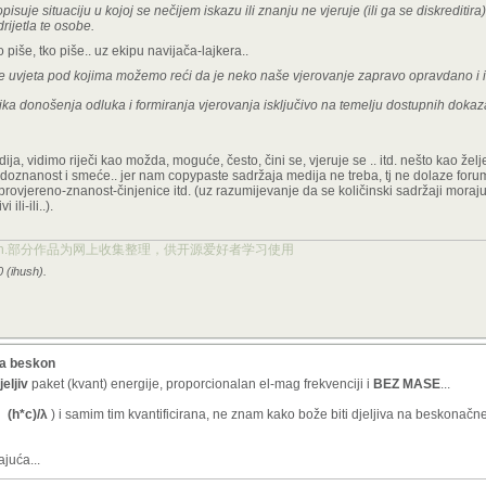
suje situaciju u kojoj se nečijem iskazu ili znanju ne vjeruje (ili ga se diskreditira)
rijetla te osobe.
iše, tko piše.. uz ekipu navijača-lajkera..
 uvjeta pod kojima možemo reći da je neko naše vjerovanje zapravo opravdano i is
ika donošenja odluka i formiranja vjerovanja isključivo na temelju dostupnih dokaza
tudija, vidimo riječi kao možda, moguće, često, čini se, vjeruje se .. itd. nešto kao že
seudoznanost i smeće.. jer nam copypaste sadržaja medija ne treba, tj ne dolaze foru
provjereno-znanost-činjenice itd. (uz razumijevanje da se količinski sadržaji moraju 
 ili-ili..).
ject.org.cn.部分作品为网上收集整理，供开源爱好者学习使用
 (ihush).
ra beskon
eljiv
paket (kvant) energije, proporcionalan el-mag frekvenciji i
BEZ MASE
...
i
(h*c)/λ
) i samim tim kvantificirana, ne znam kako bože biti djeljiva na beskonačne
ajuća...