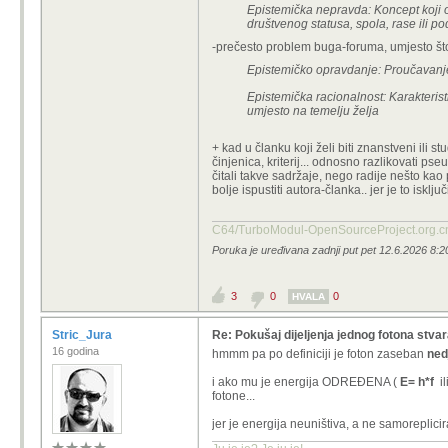
Epistemička nepravda: Koncept koji opi
društvenog statusa, spola, rase ili pod
-prečesto problem buga-foruma, umjesto što p
Epistemičko opravdanje: Proučavanje
Epistemička racionalnost: Karakterist
umjesto na temelju želja
+ kad u članku koji želi biti znanstveni ili s
činjenica, kriterij... odnosno razlikovati p
čitali takve sadržaje, nego radije nešto kao 
bolje ispustiti autora-članka.. jer je to isključivi
C64/TurboModul-OpenSourcePro
Poruka je uređivana zadnji put pet 12.6.2026 8:20
3
0
0
HVALA
Stric_Jura
Re: Pokušaj dijeljenja jednog fotona stva
16 godina
hmmm pa po definiciji je foton zaseban
nedj
i ako mu je energija ODREĐENA (
E= h*f
il
fotone...
jer je energija neuništiva, a ne samoreplicir