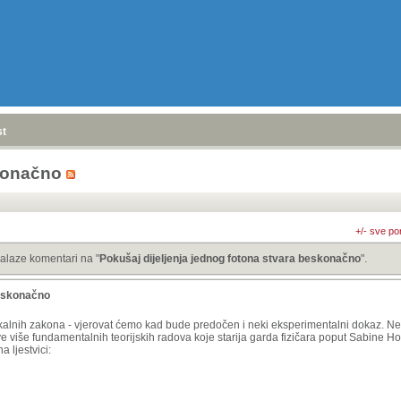
stranica
»
skonačno
+/- sve po
alaze komentari na "
Pokušaj dijeljenja jednog fotona stvara beskonačno
".
beskonačno
izikalnih zakona - vjerovat ćemo kad bude predočen i neki eksperimentalni dokaz. Ne
 sve više fundamentalnih teorijskih radova koje starija garda fizičara poput Sabine 
 ljestvici: