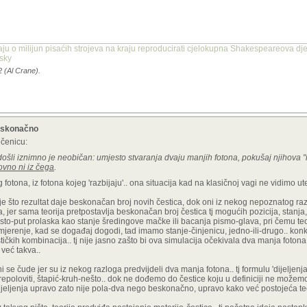
aju o milijun pisaćih strojeva na kraju reproducirati cjelokupna Shakespeareova dje
nsky
2 (Al Crane).
beskonačno
ečenicu:
i došli iznimno je neobičan: umjesto stvaranja dvaju manjih fotona, pokušaj njihova "
ovno ni iz čega
.
og fotona, iz fotona kojeg 'razbijaju'.. ona situacija kad na klasičnoj vagi ne vidimo
gre je što rezultat daje beskonačan broj novih čestica, dok oni iz nekog nepoznatog r
 jer sama teorija pretpostavlja beskonačan broj čestica tj mogućih pozicija, stanja, 
sto-put prolaska kao stanje šredingove mačke ili bacanja pismo-glava, pri čemu teorij
jerenje, kad se događaj dogodi, tad imamo stanje-činjenicu, jedno-ili-drugo.. konkr
čkih kombinacija.. tj nije jasno zašto bi ova simulacija očekivala dva manja foto
već takva..
 a oni se čude jer su iz nekog razloga predvijdeli dva manja fotona.. tj formulu 'dijeljenj
poloviti, štapić-kruh-nešto.. dok ne dođemo do čestice koju u definiciji ne možemo di
dijeljenja upravo zato nije pola-dva nego beskonačno, upravo kako već postojeća teo