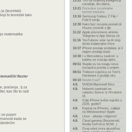
13:22
Tko na umjetnoj inteligenciji
zarađuje, tko plaća,
13:21
Pozivnice za privatne
 je (teoretski)
torrent trackere
koji bi teoretski tako
13:16
Samsung Galaxy Z Flip /
Fold 8 serija
12:30
Kako bez recepta postati dr.
House (ovisnik o lije
11:22
Apple privremeno uklonio
ego matematika
Telegram iz App Storea zb
11:16
YouTubeov udar na AI slop
donio kolateralne žrtve
10:37
iPhone postaje pretplata: je li
najam uređaja budu
10:30
I u Mercedesu zaokret: u
kabinu se vraćaju tipke,
09:51
Stupila su na snagu nova
europska pravila o umjetn
08:51
Trideset svjećica za Tom's
Hardware (i groblje oko
tematički flaster
04:10
Nosite li sat?
4.8.
NVIDIA Blackwell 50xx
, praćenja.. tj za
4.8.
Nebeski spektakl na
ter, kao što to radi
zalasku Sunca: iz Hrvatske
slj
4.8.
Gdje iPhone košta najviše u
2026. godini?
4.8.
Kopiraj na iPhoneu, zalijepi
na Windowsima? Apple
ok se pojam
4.8.
Linux - pitanja i odgovori
i znanosti kada se
4.8.
Cloud gaming (Boosteroid,
 sljedećim
Nvidia GeForce NOW...)
4.8.
Ovaj robot svira akustičnu