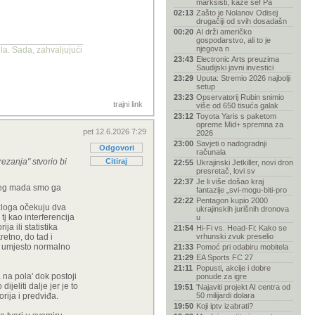
marksisti, kaže šef Pa
02:13
Zašto je Nolanov Odisej
drugačiji od svih dosadašn
00:20
AI drži američko
gospodarstvo, ali to je
njegova n
la. Sada, zahvaljujući
23:43
Electronic Arts preuzima
Saudijski javni investici
23:29
Uputa: Stremio 2026 najbolji
setup
23:23
Opservatorij Rubin snimio
trajni link
više od 650 tisuća galak
23:12
Toyota Yaris s paketom
opreme Mid+ spremna za
pet 12.6.2026 7:29
2026
23:00
Savjeti o nadogradnji
Odgovori
računala
rezanja" stvorio bi
Citiraj
22:55
Ukrajinski Jetkiller, novi dron
presretač, lovi sv
22:37
Je li više došao kraj
 uteg mada smo ga
fantazije „svi-mogu-biti-pro
22:22
Pentagon kupio 2000
azloga očekuju dva
ukrajinskih jurišnih dronova
tj kao interferencija
u
a ili statistika
21:54
Hi-Fi vs. Head-Fi: Kako se
etno, do tad i
vrhunski zvuk preselio
na umjesto normalno
21:33
Pomoć pri odabiru mobitela
21:29
EA Sports FC 27
21:11
Popusti, akcije i dobre
a na pola' dok postoji
ponude za igre
jeliti dalje jer je to
19:51
'Najaviti projekt AI centra od
rija i predviđa.
50 milijardi dolara
19:50
Koji iptv izabrati?