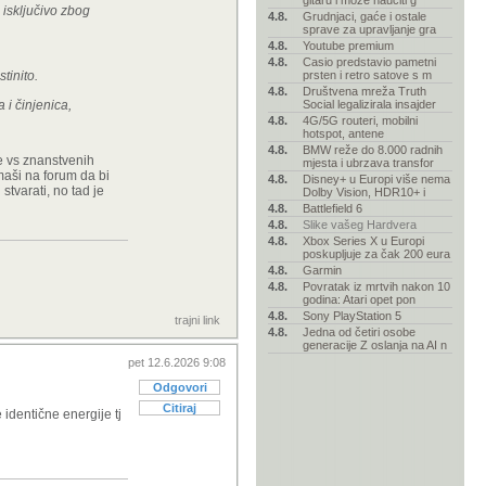
gitaru i može naučiti g
 isključivo zbog
4.8.
Grudnjaci, gaće i ostale
sprave za upravljanje gra
4.8.
Youtube premium
4.8.
Casio predstavio pametni
tinito.
prsten i retro satove s m
4.8.
Društvena mreža Truth
 i činjenica,
Social legalizirala insajder
4.8.
4G/5G routeri, mobilni
hotspot, antene
4.8.
BMW reže do 8.000 radnih
lje vs znanstvenih
mjesta i ubrzava transfor
maši na forum da bi
4.8.
Disney+ u Europi više nema
stvarati, no tad je
Dolby Vision, HDR10+ i
4.8.
Battlefield 6
4.8.
Slike vašeg Hardvera
4.8.
Xbox Series X u Europi
poskupljuje za čak 200 eura
4.8.
Garmin
4.8.
Povratak iz mrtvih nakon 10
godina: Atari opet pon
4.8.
Sony PlayStation 5
trajni link
4.8.
Jedna od četiri osobe
generacije Z oslanja na AI n
pet 12.6.2026 9:08
Odgovori
Citiraj
 identične energije tj