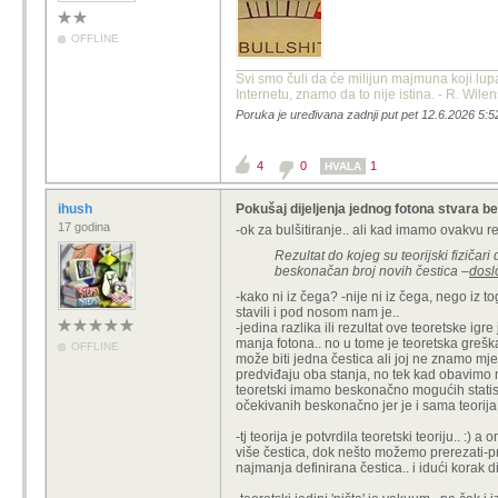
OFFLINE
Svi smo čuli da će milijun majmuna koji lup
Internetu, znamo da to nije istina. - R. Wile
Poruka je uređivana zadnji put pet 12.6.2026 5:5
4
0
1
HVALA
ihush
Pokušaj dijeljenja jednog fotona stvara 
17 godina
-ok za bulšitiranje.. ali kad imamo ovakvu r
Rezultat do kojeg su teorijski fizičar
beskonačan broj novih čestica –
dosl
-kako ni iz čega? -nije ni iz čega, nego iz t
stavili i pod nosom nam je..
-jedina razlika ili rezultat ove teoretske i
manja fotona.. no u tome je teoretska greška,
OFFLINE
može biti jedna čestica ali joj ne znamo mje
predviđaju oba stanja, no tek kad obavimo m
teoretski imamo beskonačno mogućih statisti
očekivanih beskonačno jer je i sama teorija 
-tj teorija je potvrdila teoretski teoriju.. :)
više čestica, dok nešto možemo prerezati-pre
najmanja definirana čestica.. i idući korak 