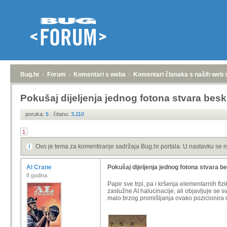
Bug.hr
»
Forum
»
Komentari s weba
»
Komentari članaka s naših web 
Pokušaj dijeljenja jednog fotona stvara be
poruka:
5
|
čitano:
3.110
1
Ovo je tema za komentiranje sadržaja Bug.hr portala. U nastavku se n
Al Crane
Pokušaj dijeljenja jednog fotona stvara 
8 godina
Papir sve trpi, pa i kršenja elementarnih f
zaslužne AI halucinacije, ali objavljuje se
malo brzog promišljanja ovako pozicionira na