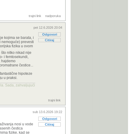
trajni link
nadporuka
pet 12.6.2026 20:04
Odgovori
e kojima se barata, i
Citiraj
 i nemoguće) prevesti
orijska fizika u ovom
 što nitko nikad nije
o- i femtosekundi,
a; hajdemo
promatrane čestice...
fantastične hipoteze
ju u praksi.
la. Sada, zahvaljujući
trajni link
sub 13.6.2026 19:22
Odgovori
raživanja nosi u vode
Citiraj
masenih čestica
onima fizike, kad se