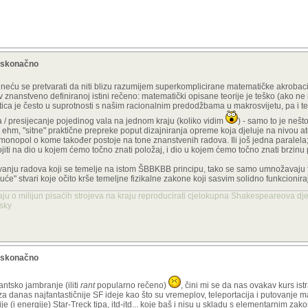
beskonačno
 neću se pretvarati da niti blizu razumijem superkomplicirane matematičke akrobacij
v znanstveno definiranoj istini rečeno: matematički opisane teorije je teško (ako ne
estica je često u suprotnosti s našim racionalnim predodžbama u makrosvijetu, pa i te
na / presijecanje pojedinog vala na jednom kraju (koliko vidim
) - samo to je nešto
 ehm, "sitne" praktične prepreke poput dizajniranja opreme koja djeluje na nivou at
i monopol o kome također postoje na tone znanstvenih radova. Ili još jedna paralel
ti na dio u kojem ćemo točno znati položaj, i dio u kojem ćemo točno znati brzinu 
ljivanju radova koji se temelje na istom ŠBBKBB principu, tako se samo umnožavaju 
oguće" stvari koje očito krše temeljne fizikalne zakone koji sasvim solidno funkcionira
aju o milijun pisaćih strojeva na kraju reproducirati cjelokupna Shakespeareova dje
nsky
beskonačno
ntsko jambranje (iliti
rant
popularno rečeno)
, čini mi se da nas ovakav kurs ist
za danas najfantastičnije SF ideje kao što su vremeplov, teleportacija i putovanje 
e (i energije) Star-Treck tipa, itd-itd... koje baš i nisu u skladu s elementarnim zak