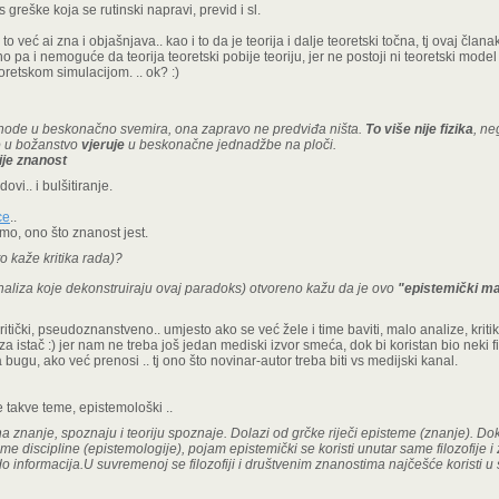
s greške koja se rutinski napravi, previd i sl.
 već ai zna i objašnjava.. kao i to da je teorija i dalje teoretski točna, tj ovaj članak
o pa i nemoguće da teorija teoretski pobije teoriju, jer ne postoji ni teoretski model 
retskom simulacijom. .. ok? :)
shode u beskonačno svemira, ona zapravo ne predviđa ništa.
To više nije fizika
, n
o u božanstvo
vjeruje
u beskonačne jednadžbe na ploči.
ije znanost
ovi.. i bulšitiranje.
ce
..
amo, ono što znanost jest.
o kaže kritika rada)?
 analiza koje dekonstruiraju ovaj paradoks) otvoreno kažu da je ovo
"epistemički ma
ritički, pseudoznanstveno.. umjesto ako se već žele i time baviti, malo analize, kritike
a istač :) jer nam ne treba još jedan mediski izvor smeća, dok bi koristan bio neki fil
bugu, ako već prenosi .. tj ono što novinar-autor treba biti vs medijski kanal.
le takve teme, epistemološki ..
 na znanje, spoznaju i teoriju spoznaje. Dolazi od grčke riječi episteme (znanje). D
me discipline (epistemologije), pojam epistemički se koristi unutar same filozofije 
 informacija.U suvremenoj se filozofiji i društvenim znanostima najčešće koristi u