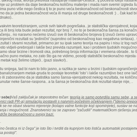
 iz takvog ništa, teorija predviđa nastajanje materije-čestice.. tj početna ideja nastan
je uz problem da daje beskonačnu količinu materije i mada nam svemir izgleda šu
a ima puno više nego čestica tj to je puno veća beskonačnost od beskonačnosti stvo
mo da je jedna beskonačnost veća ili manja od druge beskonačnosti :) .. čak kad bi r
dnako)..
akvim teoretiziranjem, uzrok svih takvih pogrešaka.. je statistička vjerojatnost, k
ca ili broj lota bude jedan rezultat, npr broj 7, no to je beskonačna šansa za konačni
izvlačenju.. no naravno nećemo izvući sve ili beskonačno brojeva tj izvući ćemo uprav
injenični rezultati su 'jedinični' (suprotno od beskonačnog kao negativna sintaxa).. 
zultat i stvarni rezultati, primarno jer su ipak samo teorija na papiru i nisu iz tog raz
sto vidjeli-prebrojali i lakše bez previda razumjeli, kao i problem ljudskih mogućnos
 samo stvar brzine i tromosti oka, potrebnog broja informacija i vremena obrade.. to 
ačno puno metaka, no zato što ga ne vidimo, posotji statistički beskonačno mjesta
 metak koji želimo izbjeći.. (pazi slavko!)..
 snijega, tad bi nam to bilo jasno, a razlika je samo u brzini i ljudskim ograničenj
o banaliziranjem metak-gruda to postaje teoretski 'isto' i lakše razumljivo bez one la
ili zaboravimo da je statistika samo šansa-vjerojatnost nekog rezultata, ne količina
 unutar neke šanse-raspona.. a ta šansa je beskonačna dok rezultat-stanje nije, ..
u sebe)
Vaš zaključak je stopostotno točan:
teorija je samo potvrdila samu sebe, a 
venici radi PR-a) simulaciju postavili s naivnim početnim očekivanjem ("idemo prepolo
k se ne obavi stvarno mjerenje (kolaps valne funkcije koji spominjete), sustav se na
anja i mogućnosti. Znanstvenici su se zapravo "začudili" matematičkom rješenju j
drže beskonačnost u svojoj bazi.
.
o čestica ni iz čega" je isto što i tvrditi da kupnjom loto listića automatski postajem
sa postoji".