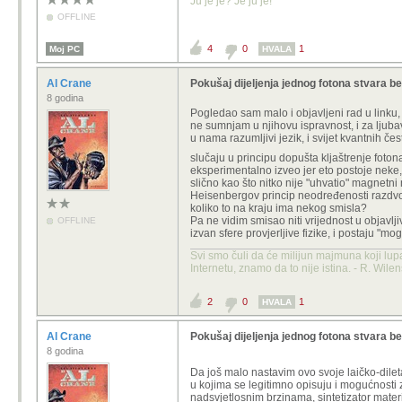
Ju je je? Je ju je!
OFFLINE
4
0
1
Moj PC
HVALA
Al Crane
Pokušaj dijeljenja jednog fotona stvara 
8 godina
Pogledao sam malo i objavljeni rad u linku,
ne sumnjam u njihovu ispravnost, i za ljuba
u nama razumljivi jezik, i svijet kvantnih č
slučaju u principu dopušta kljaštrenje foto
eksperimentalno izveo jer eto postoje neke,
slično kao što nitko nije "uhvatio" magnetn
Heisenbergov princip neodređenosti razdvoji
koliko to na kraju ima nekog smisla?
Pa
ne vidim smisao niti vrijednost u objav
OFFLINE
izvan sfere provjerljive fizike, i postaju "m
Svi smo čuli da će milijun majmuna koji lup
Internetu, znamo da to nije istina. - R. Wile
2
0
1
HVALA
Al Crane
Pokušaj dijeljenja jednog fotona stvara 
8 godina
Da još malo nastavim ovo svoje laičko-dileta
u kojima se legitimno opisuju i mogućnosti 
nadsvjetlosnim brzinama, sintetizator materij