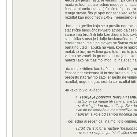
-teoretski jedini 'ništa' je vakuum.. pa čak i
mada je teorija daje jedino moguće tumačen
čestica-planeta-sunca..) što će reć prostor
teorija stvara, što je opet nonsens kad kaže
rezultat kao nogometni 1-0-2 (neriješeno-je
-banalna greška koja se u pravilu napravi ov
statističke mogućnosti-vjerojatnosti da česti
šanse ima broj 8 ili bilo koji drugi u loto 
statistička šansa je i dalje beskonačna, no č
teroretiziranjima tj poistovjeti se šansa za re
banalno uteg i jabuka na vagi, koje bi napro
metak je brz, ne vidimo ga u letu .. no to je
vidimo ne znači da ga nema ili da je beskon
nalazi i ako ne 'pazimo' mogli bi naletjeti na
-da metak vidimo kao bačenu jabuku ili grudu
čestica npr elektrona ili brzine kretanja.. n
prečesto napravimo zato jer nešto ne vidimo 
rezultat, nego mogućnost da će rezultat biti
-ili kako to vidi ai-čapt:
4.
Teorija je potvrdila teoriju (i sam
nastao jer su mediji (ili sami znanst
rezultat izgledao dramatičnije.Sve do
svih tih beskonačnih matematičkih st
napisali, a koje od samog početka sa
+ još jedna ai rečenica.. na moj loto-primjer.
Tvrditi da iz fotona nastaje "beskonačn
novaca na svijetu, jer "statistička šan