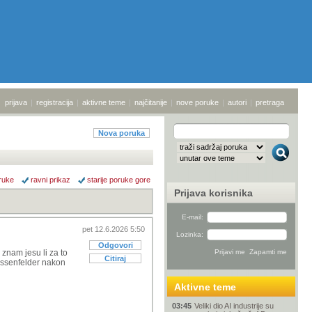
prijava
|
registracija
|
aktivne teme
|
najčitanije
|
nove poruke
|
autori
|
pretraga
Nova poruka
ruke
ravni prikaz
starije poruke gore
Prijava korisnika
E-mail:
pet 12.6.2026 5:50
Lozinka:
Odgovori
 znam jesu li za to
Citiraj
Hossenfelder nakon
Aktivne teme
03:45
Veliki dio AI industrije su