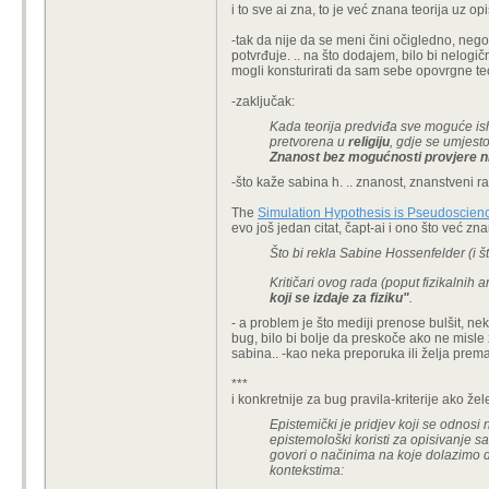
i to sve ai zna, to je već znana teorija uz opi
-tak da nije da se meni čini očigledno, nego to
potvrđuje. .. na što dodajem, bilo bi nelogičn
mogli konsturirati da sam sebe opovrgne teo
-zaključak:
Kada teorija predviđa sve moguće i
pretvorena u
religiju
, gdje se umjest
Znanost bez mogućnosti provjere n
-što kaže sabina h. .. znanost, znanstveni rad
The
Simulation Hypothesis is Pseudoscien
evo još jedan citat, čapt-ai i ono što već zn
Što bi rekla Sabine Hossenfelder (i št
Kritičari ovog rada (poput fizikalnih
koji se izdaje za fiziku"
.
- a problem je što mediji prenose bulšit, nek
bug, bilo bi bolje da preskoče ako ne misle z
sabina.. -kao neka preporuka ili želja prema 
***
i konkretnije za bug pravila-kriterije ako že
Epistemički je pridjev koji se odnosi
epistemološki koristi za opisivanje sa
govori o načinima na koje dolazimo do
kontekstima: