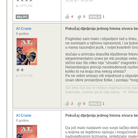
Ju je je? Je ju je!
OFFLINE
4
0
1
Moj PC
HVALA
Al Crane
Pokušaj dijeljenja jednog fotona stvara 
8 godina
Pogledao sam malo i objavljeni rad u linku,
ne sumnjam u njihovu ispravnost, i za ljuba
u nama razumljivi jezik, i svijet kvantnih č
slučaju u principu dopušta kljaštrenje foto
eksperimentalno izveo jer eto postoje neke,
slično kao što nitko nije "uhvatio" magnetn
Heisenbergov princip neodređenosti razdvoji
koliko to na kraju ima nekog smisla?
Pa
ne vidim smisao niti vrijednost u objav
OFFLINE
izvan sfere provjerljive fizike, i postaju "m
Svi smo čuli da će milijun majmuna koji lup
Internetu, znamo da to nije istina. - R. Wile
2
0
1
HVALA
Al Crane
Pokušaj dijeljenja jednog fotona stvara 
8 godina
Da još malo nastavim ovo svoje laičko-dileta
u kojima se legitimno opisuju i mogućnosti 
nadsvjetlosnim brzinama, sintetizator materij