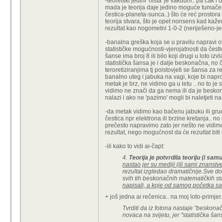
-teoretski jedini 'ništa' je vakuum.. pa čak i
mada je teorija daje jedino moguće tumačen
čestica-planeta-sunca..) što će reć prostor
teorija stvara, što je opet nonsens kad kaže
rezultat kao nogometni 1-0-2 (neriješeno-je
-banalna greška koja se u pravilu napravi ov
statističke mogućnosti-vjerojatnosti da česti
šanse ima broj 8 ili bilo koji drugi u loto 
statistička šansa je i dalje beskonačna, no č
teroretiziranjima tj poistovjeti se šansa za re
banalno uteg i jabuka na vagi, koje bi napro
metak je brz, ne vidimo ga u letu .. no to je
vidimo ne znači da ga nema ili da je beskon
nalazi i ako ne 'pazimo' mogli bi naletjeti na
-da metak vidimo kao bačenu jabuku ili grudu
čestica npr elektrona ili brzine kretanja.. n
prečesto napravimo zato jer nešto ne vidimo 
rezultat, nego mogućnost da će rezultat biti
-ili kako to vidi ai-čapt:
4.
Teorija je potvrdila teoriju (i sam
nastao jer su mediji (ili sami znanst
rezultat izgledao dramatičnije.Sve do
svih tih beskonačnih matematičkih st
napisali, a koje od samog početka sa
+ još jedna ai rečenica.. na moj loto-primjer.
Tvrditi da iz fotona nastaje "beskonačn
novaca na svijetu, jer "statistička šan