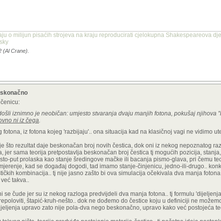
aju o milijun pisaćih strojeva na kraju reproducirati cjelokupna Shakespeareova dje
nsky
2 (Al Crane).
beskonačno
ečenicu:
i došli iznimno je neobičan: umjesto stvaranja dvaju manjih fotona, pokušaj njihova "
ovno ni iz čega
.
og fotona, iz fotona kojeg 'razbijaju'.. ona situacija kad na klasičnoj vagi ne vidimo
gre je što rezultat daje beskonačan broj novih čestica, dok oni iz nekog nepoznatog r
 jer sama teorija pretpostavlja beskonačan broj čestica tj mogućih pozicija, stanja, 
sto-put prolaska kao stanje šredingove mačke ili bacanja pismo-glava, pri čemu teorij
jerenje, kad se događaj dogodi, tad imamo stanje-činjenicu, jedno-ili-drugo.. konkr
čkih kombinacija.. tj nije jasno zašto bi ova simulacija očekivala dva manja foto
već takva..
 a oni se čude jer su iz nekog razloga predvijdeli dva manja fotona.. tj formulu 'dijeljenj
poloviti, štapić-kruh-nešto.. dok ne dođemo do čestice koju u definiciji ne možemo di
dijeljenja upravo zato nije pola-dva nego beskonačno, upravo kako već postojeća teo