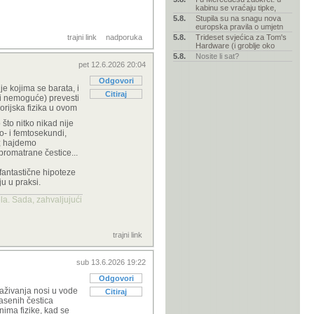
kabinu se vraćaju tipke,
5.8.
Stupila su na snagu nova
europska pravila o umjetn
trajni link
nadporuka
5.8.
Trideset svjećica za Tom's
Hardware (i groblje oko
5.8.
Nosite li sat?
pet 12.6.2026 20:04
Odgovori
e kojima se barata, i
Citiraj
 i nemoguće) prevesti
orijska fizika u ovom
 što nitko nikad nije
o- i femtosekundi,
a; hajdemo
promatrane čestice...
fantastične hipoteze
ju u praksi.
la. Sada, zahvaljujući
trajni link
sub 13.6.2026 19:22
Odgovori
raživanja nosi u vode
Citiraj
masenih čestica
onima fizike, kad se