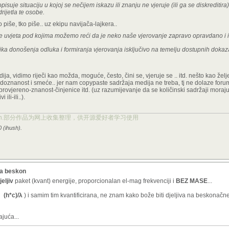
suje situaciju u kojoj se nečijem iskazu ili znanju ne vjeruje (ili ga se diskreditira)
rijetla te osobe.
iše, tko piše.. uz ekipu navijača-lajkera..
 uvjeta pod kojima možemo reći da je neko naše vjerovanje zapravo opravdano i is
ika donošenja odluka i formiranja vjerovanja isključivo na temelju dostupnih dokaza
tudija, vidimo riječi kao možda, moguće, često, čini se, vjeruje se .. itd. nešto kao že
seudoznanost i smeće.. jer nam copypaste sadržaja medija ne treba, tj ne dolaze foru
provjereno-znanost-činjenice itd. (uz razumijevanje da se količinski sadržaji moraju 
 ili-ili..).
ject.org.cn.部分作品为网上收集整理，供开源爱好者学习使用
 (ihush).
ra beskon
eljiv
paket (kvant) energije, proporcionalan el-mag frekvenciji i
BEZ MASE
...
i
(h*c)/λ
) i samim tim kvantificirana, ne znam kako bože biti djeljiva na beskonačne
ajuća...