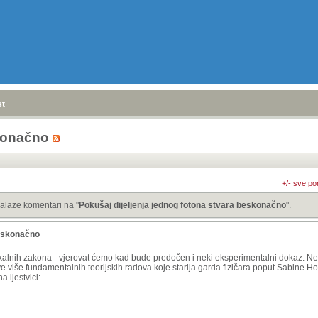
stranica
»
skonačno
+/- sve po
alaze komentari na "
Pokušaj dijeljenja jednog fotona stvara beskonačno
".
beskonačno
izikalnih zakona - vjerovat ćemo kad bude predočen i neki eksperimentalni dokaz. Ne
 sve više fundamentalnih teorijskih radova koje starija garda fizičara poput Sabine 
 ljestvici: