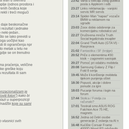
ka tvari u svemiru
23:42
Varta u stečaju zbog gubitka
plje (odnos prostora i
posla s Appleom i odb
renih čestica koje
23:27
Links reklamacija - vanjski
servis MR servis
ekli i treći mogući
23:14
Spider-Man "napao" vozače
BMW-a reklamom na
ugrađe
oja daje beskonačne
23:03
Zoox dobio odobrenje za
 rezultat i jednake
komercijalnu robotaksi usl
o neki-jedan..
22:27
Društvena mreža Truth
što se lako previdi u
Social legalizirala insajder
loga uočljivi kao
22:04
Grand Theft Auto (GTA VI) -
ti ili ograničenja npr
Rasprava
što metak u letu ne
21:02
Fantastika i SF (knjige)
 gdje se on trenutno
20:52
Priče o elementima #30:
kisik – zagonetni sastojak
20:27
Pomoć pri odabiru mobitela
ima praćenja, veličine
20:08
Samsung Galaxy Z Flip /
ičke greške koju
Fold 8 serija
 rezultata ili sam
19:45
Može li korištenje mobitela
tijekom punjenja oštet
18:30
Popusti, akcije i dobre
ponude za igre
18:03
Pucanje foruma i login na
senzacionalizam je
forum
viti foton")
kako bi
17:44
Stolica / Fotelja za
lazi u superpoziciji
računalo?
ednadžbi
koje su sami
17:01
Testirali smo ASUS ROG
Falchion Ace 75 HE,
magnets
16:52
Jedna od četiri osobe
o vlasnici svih
generacije Z oslanja na AI n
16:48
Kućište Corsair Frame
4000D Wood RS oduševilo