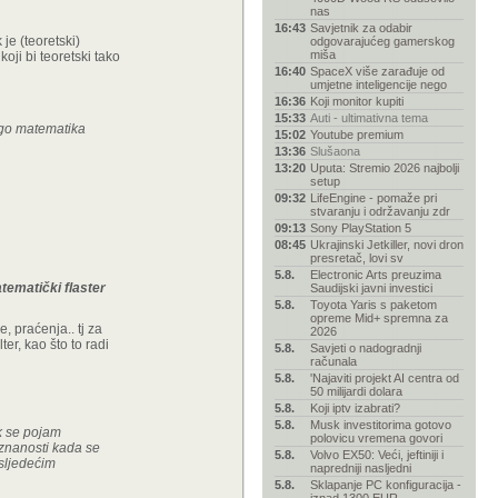
nas
16:43
Savjetnik za odabir
 je (teoretski)
odgovarajućeg gamerskog
miša
koji bi teoretski tako
16:40
SpaceX više zarađuje od
umjetne inteligencije nego
16:36
Koji monitor kupiti
15:33
Auti - ultimativna tema
ego matematika
15:02
Youtube premium
13:36
Slušaona
13:20
Uputa: Stremio 2026 najbolji
setup
09:32
LifeEngine - pomaže pri
stvaranju i održavanju zdr
09:13
Sony PlayStation 5
08:45
Ukrajinski Jetkiller, novi dron
presretač, lovi sv
5.8.
Electronic Arts preuzima
tematički flaster
Saudijski javni investici
5.8.
Toyota Yaris s paketom
opreme Mid+ spremna za
, praćenja.. tj za
2026
ter, kao što to radi
5.8.
Savjeti o nadogradnji
računala
5.8.
'Najaviti projekt AI centra od
50 milijardi dolara
5.8.
Koji iptv izabrati?
5.8.
Musk investitorima gotovo
ok se pojam
polovicu vremena govori
i znanosti kada se
5.8.
Volvo EX50: Veći, jeftiniji i
 sljedećim
napredniji nasljedni
5.8.
Sklapanje PC konfiguracija -