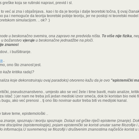
s greške koja se rutinski napravi, previd i sl.
 već ai zna i objašnjava.. kao i to da je teorija i dalje teoretski točna, tj ovaj članak
o pa i nemoguće da teorija teoretski pobije teoriju, jer ne postoji ni teoretski model 
retskom simulacijom. .. ok? :)
shode u beskonačno svemira, ona zapravo ne predviđa ništa.
To više nije fizika
, n
o u božanstvo
vjeruje
u beskonačne jednadžbe na ploči.
ije znanost
ovi.. i bulšitiranje.
ce
..
amo, ono što znanost jest.
o kaže kritika rada)?
 analiza koje dekonstruiraju ovaj paradoks) otvoreno kažu da je ovo
"epistemički ma
ritički, pseudoznanstveno.. umjesto ako se već žele i time baviti, malo analize, kritike
a istač :) jer nam ne treba još jedan mediski izvor smeća, dok bi koristan bio neki fil
bugu, ako već prenosi .. tj ono što novinar-autor treba biti vs medijski kanal.
le takve teme, epistemološki ..
 na znanje, spoznaju i teoriju spoznaje. Dolazi od grčke riječi episteme (znanje). D
me discipline (epistemologije), pojam epistemički se koristi unutar same filozofije 
 informacija.U suvremenoj se filozofiji i društvenim znanostima najčešće koristi u