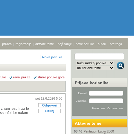
prijava
|
registracija
|
aktivne teme
|
najčitanije
|
nove poruke
|
autori
|
pretraga
Nova poruka
ruke
ravni prikaz
starije poruke gore
Prijava korisnika
E-mail:
pet 12.6.2026 5:50
Lozinka:
Odgovori
 znam jesu li za to
Citiraj
Hossenfelder nakon
Aktivne teme
08:46
Pentagon kupio 2000