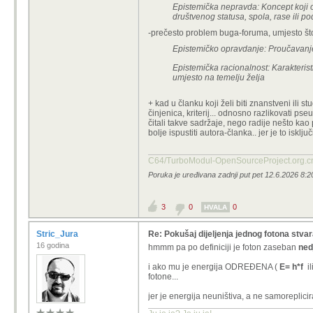
Epistemička nepravda: Koncept koji opi
društvenog statusa, spola, rase ili pod
-prečesto problem buga-foruma, umjesto što p
Epistemičko opravdanje: Proučavanje
Epistemička racionalnost: Karakterist
umjesto na temelju želja
+ kad u članku koji želi biti znanstveni ili s
činjenica, kriterij... odnosno razlikovati p
čitali takve sadržaje, nego radije nešto kao 
bolje ispustiti autora-članka.. jer je to isključivi
C64/TurboModul-OpenSourcePro
Poruka je uređivana zadnji put pet 12.6.2026 8:20
3
0
0
HVALA
Stric_Jura
Re: Pokušaj dijeljenja jednog fotona stva
16 godina
hmmm pa po definiciji je foton zaseban
nedj
i ako mu je energija ODREĐENA (
E= h*f
il
fotone...
jer je energija neuništiva, a ne samoreplicir