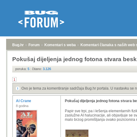
Bug.hr
»
Forum
»
Komentari s weba
»
Komentari članaka s naših web 
Pokušaj dijeljenja jednog fotona stvara be
poruka:
5
|
čitano:
3.126
1
Ovo je tema za komentiranje sadržaja Bug.hr portala. U nastavku se n
Al Crane
Pokušaj dijeljenja jednog fotona stvara 
8 godina
Papir sve trpi, pa i kršenja elementarnih f
zaslužne AI halucinacije, ali objavljuje se
malo brzog promišljanja ovako pozicionira na