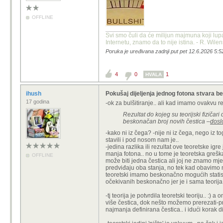
OFFLINE
Svi smo čuli da će milijun majmuna koji lup
Internetu, znamo da to nije istina. - R. Wile
Poruka je uređivana zadnji put pet 12.6.2026 5:5
4
0
1
HVALA
ihush
Pokušaj dijeljenja jednog fotona stvara 
17 godina
-ok za bulšitiranje.. ali kad imamo ovakvu r
Rezultat do kojeg su teorijski fizičar
beskonačan broj novih čestica –
dosl
-kako ni iz čega? -nije ni iz čega, nego iz t
stavili i pod nosom nam je..
-jedina razlika ili rezultat ove teoretske i
manja fotona.. no u tome je teoretska greška,
OFFLINE
može biti jedna čestica ali joj ne znamo mje
predviđaju oba stanja, no tek kad obavimo m
teoretski imamo beskonačno mogućih statisti
očekivanih beskonačno jer je i sama teorija 
-tj teorija je potvrdila teoretski teoriju.. :)
više čestica, dok nešto možemo prerezati-pre
najmanja definirana čestica.. i idući korak 