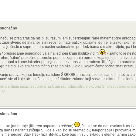
beskonačno
 neću se pretvarati da niti blizu razumijem superkomplicirane matematičke akrobacij
v znanstveno definiranoj istini rečeno: matematički opisane teorije je teško (ako ne
estica je često u suprotnosti s našim racionalnim predodžbama u makrosvijetu, pa i te
na / presijecanje pojedinog vala na jednom kraju (koliko vidim
) - samo to je nešto
 ehm, "sitne" praktične prepreke poput dizajniranja opreme koja djeluje na nivou at
i monopol o kome također postoje na tone znanstvenih radova. Ili još jedna paralel
ti na dio u kojem ćemo točno znati položaj, i dio u kojem ćemo točno znati brzinu 
ljivanju radova koji se temelje na istom ŠBBKBB principu, tako se samo umnožavaju 
oguće" stvari koje očito krše temeljne fizikalne zakone koji sasvim solidno funkcionira
aju o milijun pisaćih strojeva na kraju reproducirati cjelokupna Shakespeareova dje
nsky
beskonačno
ntsko jambranje (iliti
rant
popularno rečeno)
, čini mi se da nas ovakav kurs ist
za danas najfantastičnije SF ideje kao što su vremeplov, teleportacija i putovanje 
e (i energije) Star-Treck tipa, itd-itd... koje baš i nisu u skladu s elementarnim zak