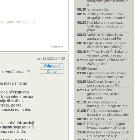
ukrajinskih jurišnih dronova
u
08:39
Smiješne slike
08:35
Zašto je Nolanov Odisej
drugačiji od svih dosadašn
la. Sada, zahvaljujući
08:23
Kod Makarske prevozio
SUP dasku na skuteru –
popri
08:23
Veliki dio AI industrije su
marksisti, kaže šef Pa
08:16
OpenAI-jev novi uređaj bit
trajni link
će veličine hokejaškog
08:10
Hi-Fi vs. Head-Fi: Kako se
vrhunski zvuk preselio
pet 12.6.2026 7:29
07:52
Gdje iPhone košta najviše u
2026. godini?
Odgovori
07:50
Garmin
rezanja" stvorio bi
Citiraj
03:06
Opservatorij Rubin snimio
više od 650 tisuća galak
02:28
Matične ploče uskoro
 uteg mada smo ga
poskupljuju za 50 %?
02:23
AI drži američko
azloga očekuju dva
gospodarstvo, ali to je
tj kao interferencija
njegova n
a ili statistika
01:19
Je li više došao kraj
etno, do tad i
fantazije „svi-mogu-biti-pro
na umjesto normalno
01:09
Rusija ubrzava raspad
jedinstvenog globalnog inter
00:20
EA Sports FC 27
a na pola' dok postoji
00:11
Policajac prerušen u grm
jeliti dalje jer je to
hvatao vozače koji korist
rija i predviđa.
23:45
Kako bez recepta postati dr.
House (ovisnik o lije