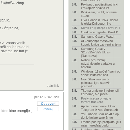
iznad 1300 EUR
 isključivo zbog
5.8.
Prvi put u povijesti putnički
zrakoplov obavio let
5.8.
Biciklizam, bicikli, oprema,
staze...
tinito.
5.8.
Ova Honda iz 1974. dobila
je električni pogon i to
 i činjenica,
5.8.
Kutak za ljubitelje Formule 1
5.8.
Ovako će izgledati Pixel 11
5.8.
Samsung Galaxy Watch
5.8.
AI kompanije masovno
lje vs znanstvenih
kupuju knjige za treniranje m
maši na forum da bi
5.8.
Samsung Galaxy
stvarati, no tad je
S25/S25+/S25 Ultra -
[Rasprava]
5.8.
Roboti preuzimaju
najzahtjevnije zadatke u
hotelim
5.8.
Windowsi 11 počeli "sami od
sebe" instalirati apli
5.8.
Novi Xbox mogao bi
pokretati igre sa svih
trajni link
prethodn
5.8.
Tko na umjetnoj inteligenciji
zarađuje, tko plaća,
pet 12.6.2026 9:08
5.8.
Pozivnice za privatne
torrent trackere
Odgovori
5.8.
Apple privremeno uklonio
Citiraj
Telegram iz App Storea zb
 identične energije tj
5.8.
YouTubeov udar na AI slop
donio kolateralne žrtve
5.8.
iPhone postaje pretplata: je li
najam uređaja budu
5.8.
I u Mercedesu zaokret: u