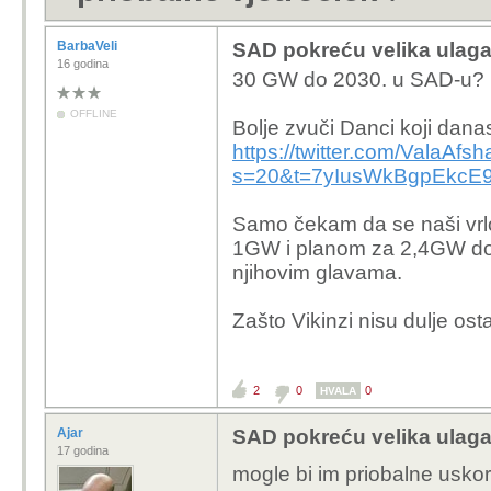
BarbaVeli
SAD pokreću velika ulagan
16 godina
30 GW do 2030. u SAD-u?
OFFLINE
Bolje zvuči Danci koji dan
https://twitter.com/ValaA
s=20&t=7yIusWkBgpEkcE
Samo čekam da se naši vrlo 
1GW i planom za 2,4GW do 
njihovim glavama.
Zašto Vikinzi nisu dulje ost
2
0
0
HVALA
Ajar
SAD pokreću velika ulagan
17 godina
mogle bi im priobalne usko