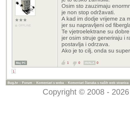
Osim sto zauzimaju enormno 
je non stop održavati.
A kad im dodje vrijeme za 
jer su napravljeni od fibergl
OFFLINE
Te vjetroelektrane su dobre 
jer osim struje generiraju i
postavlja i odrzava.
Ako je to cilj, onda su super,
1
0
0
Moj PC
HVALA
1
Bug.hr
»
Forum
»
Komentari s weba
»
Komentari članaka s naših web stranica
Copyright © 2008 - 2026 