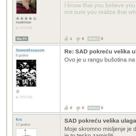
I know that you believe you
not sure you realize that w
neaktivan
OFFLINE
1
0
0
Moj PC
HVALA
StonedAssassin
Re: SAD pokreću velika ul
8 godina
Ovo je u rangu bušotina na o
OFFLINE
0
0
0
HVALA
Krx
SAD pokreću velika ulagan
17 godina
Moje skromno misljenje je d
je to tesko zamisliti.