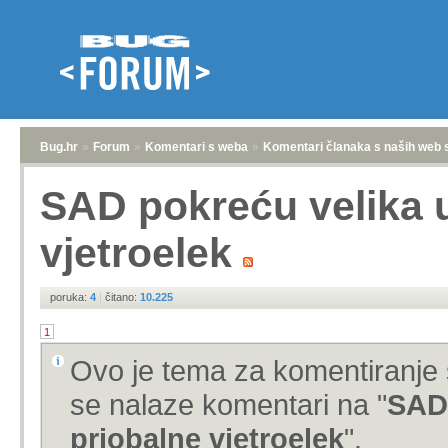
Bug.hr
»
Forum
»
Komentari s weba
»
Komentari članaka s naših web 
SAD pokreću velika u
vjetroelek
poruka:
4
|
čitano:
10.225
1
Ovo je tema za komentiranje 
se nalaze komentari na "
SAD 
priobalne vjetroelek
".